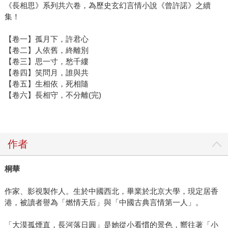
《長相思》系列共六卷，為歷史玄幻言情小說《曾許諾》之續
集！
【卷一】孤月下，許君心
【卷二】人依舊，終離別
【卷三】思一寸，愁千縷
【卷四】笑問月，誰與共
【卷五】生相依，死相隨
【卷六】長相守，不分離(完)
作者
桐華
作家、影視製作人。生於中國西北，畢業於北京大學，現定居香
港，被讀者譽為「燃情天后」與「中國古典言情第一人」。
「大漠孤煙直，長河落日圓」是她從小看慣的景色，嚮往著「小