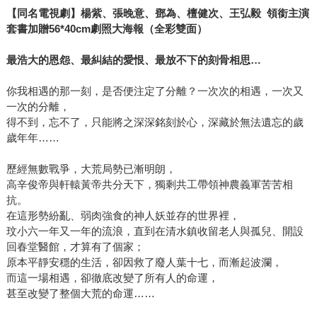
【同名電視劇】楊紫、張晚意、鄧為、檀健次、王弘毅 領銜主演
套書加贈56*40cm劇照大海報（全彩雙面）
最浩大的恩怨、最糾結的愛恨、最放不下的刻骨相思…
你我相遇的那一刻，是否便注定了分離？一次次的相遇，一次又
一次的分離，
得不到，忘不了，只能將之深深銘刻於心，深藏於無法遺忘的歲
歲年年……
歷經無數戰爭，大荒局勢已漸明朗，
高辛俊帝與軒轅黃帝共分天下，獨剩共工帶領神農義軍苦苦相
抗。
在這形勢紛亂、弱肉強食的神人妖並存的世界裡，
玟小六一年又一年的流浪，直到在清水鎮收留老人與孤兒、開設
回春堂醫館，才算有了個家；
原本平靜安穩的生活，卻因救了廢人葉十七，而漸起波瀾，
而這一場相遇，卻徹底改變了所有人的命運，
甚至改變了整個大荒的命運……