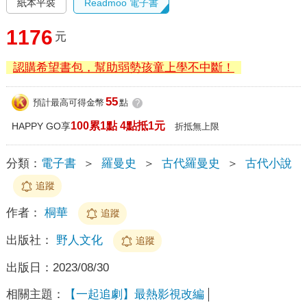
紙本平裝
Readmoo 電子書
1176
元
認購希望書包，幫助弱勢孩童上學不中斷！
55
預計最高可得金幣
點
?
100累1點 4點抵1元
HAPPY GO享
折抵無上限
分類：
電子書
＞
羅曼史
＞
古代羅曼史
＞
古代小說
追蹤
作者：
桐華
追蹤
出版社：
野人文化
追蹤
出版日：
2023/08/30
相關主題：
【一起追劇】最熱影視改編