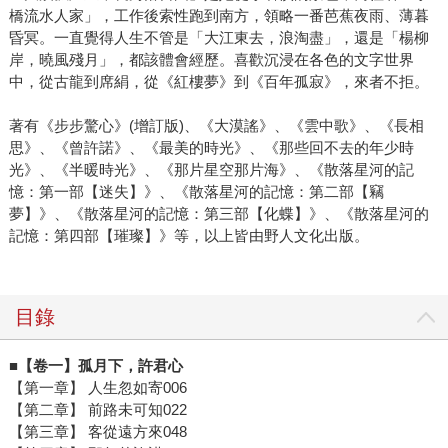
橋流水人家」，工作後索性跑到南方，領略一番芭蕉夜雨、薄暮
昏冥。一直覺得人生不管是「大江東去，浪淘盡」，還是「楊柳
岸，曉風殘月」，都該體會經歷。喜歡沉浸在各色的文字世界
中，從古龍到席絹，從《紅樓夢》到《百年孤寂》，來者不拒。
著有《步步驚心》(增訂版)、《大漠謠》、《雲中歌》、《長相
思》、《曾許諾》、《最美的時光》、《那些回不去的年少時
光》、《半暖時光》、《那片星空那片海》、《散落星河的記
憶：第一部【迷失】》、《散落星河的記憶：第二部【竊
夢】》、《散落星河的記憶：第三部【化蝶】》、《散落星河的
記憶：第四部【璀璨】》等，以上皆由野人文化出版。
目錄
■【卷一】孤月下，許君心
【第一章】 人生忽如寄006
【第二章】 前路未可知022
【第三章】 客從遠方來048