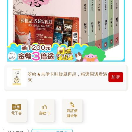
呀哈★吉伊卡哇旋風再起，精選周邊看過
加購
來
寫評價
電子書
喜歡+1
賺金幣