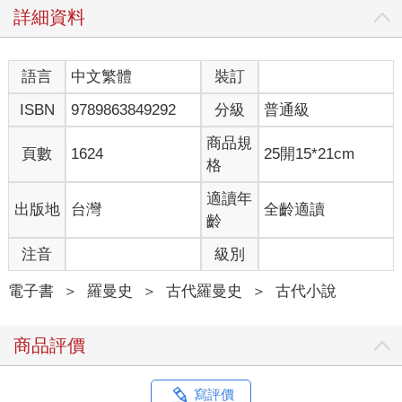
詳細資料
語言
中文繁體
裝訂
ISBN
9789863849292
分級
普通級
商品規
頁數
1624
25開15*21cm
格
適讀年
出版地
台灣
全齡適讀
齡
注音
級別
電子書
＞
羅曼史
＞
古代羅曼史
＞
古代小說
商品評價
寫評價