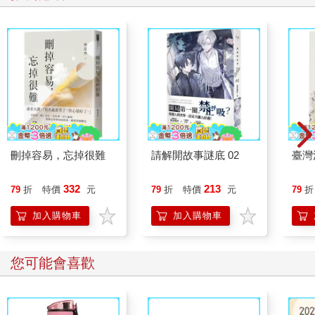
刪掉容易，忘掉很難
請解開故事謎底 02
臺灣
332
213
79
折
特價
元
79
折
特價
元
79
折
加入購物車
加入購物車
您可能會喜歡