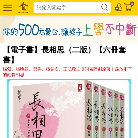
0
【電子書】長相思（二版）【六冊套
書】
楊紫、張晚意、鄧為、檀健次、王弘毅主演同名陸劇原著！最放不下
的刻骨相思…