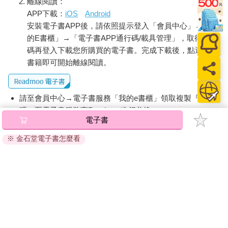
離線閱讀：
APP下載：
iOS
Android
安裝電子書APP後，請依照提示登入「會員中心」→「我
的E書櫃」→「電子書APP通行碼/載具管理」，取得通行
碼再登入下載您所購買的電子書。完成下載後，點選任一
書籍即可開始離線閱讀。
請至會員中心→電子書服務「我的e書櫃」領取複製『兌換
碼』至電子書服務商Readmoo進行兌換。
電子書
退換貨須知：
※ 金石堂電子書怎麼看
因版權保護，您在金石堂所購買的電子書僅能以金石堂專屬
的閱讀軟體開啟閱讀，無法以其他閱讀器或直接下載檔案。
依據「消費者保護法」第19條及行政院消費者保護處公告之
「通訊交易解除權合理例外情事適用準則」，非以有形媒介
提供之數位內容或一經提供即為完成之線上服務，經消費者
事先同意始提供。（如：電子書、電子雜誌、下載版軟體、
虛擬商品…等），
不受「網購服務需提供七日鑑賞期」的限
制
。為維護您的權益，建議您先使用「試閱」功能後再付款