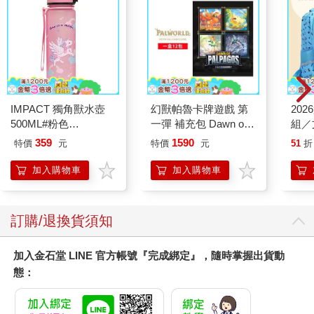
IMPACT 獨角獸水壺
幻獸帕魯卡牌遊戲 第
20
500ML#粉色
一彈 補充包 Dawn of
組／
IM00B11PK
Palpagos（日文版一
359
1590
特價
元
特價
元
51
折
盒）
加入購物車
加入購物車
訂購/退換貨須知
加入金石堂 LINE 官方帳號『完成綁定』，隨時掌握出貨動
態：