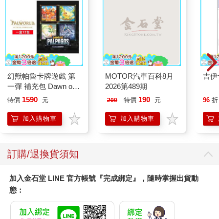
幻獸帕魯卡牌遊戲 第
MOTOR汽車百科8月
吉伊
一彈 補充包 Dawn of
2026第489期
Palpagos（日文版一
1590
190
特價
元
特價
元
96
折
200
盒）
加入購物車
加入購物車
訂購/退換貨須知
加入金石堂 LINE 官方帳號『完成綁定』，隨時掌握出貨動
態：