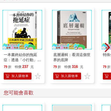
一本書終結你的拖延
底層邏輯：看清這個世
特殊傳
症：透過「小行動」打
界的底牌
開大腦的行動開關，懶
237
316
79
折
特價
元
79
折
特價
元
79
折
人也能變身「行動派」
的37個科學方法
加入購物車
加入購物車
您可能會喜歡