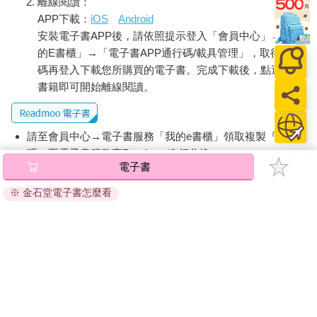
離線閱讀：
APP下載：
iOS
Android
安裝電子書APP後，請依照提示登入「會員中心」→「我
的E書櫃」→「電子書APP通行碼/載具管理」，取得通行
碼再登入下載您所購買的電子書。完成下載後，點選任一
書籍即可開始離線閱讀。
請至會員中心→電子書服務「我的e書櫃」領取複製『兌換
碼』至電子書服務商Readmoo進行兌換。
電子書
退換貨須知：
※ 金石堂電子書怎麼看
因版權保護，您在金石堂所購買的電子書僅能以金石堂專屬
的閱讀軟體開啟閱讀，無法以其他閱讀器或直接下載檔案。
依據「消費者保護法」第19條及行政院消費者保護處公告之
「通訊交易解除權合理例外情事適用準則」，非以有形媒介
提供之數位內容或一經提供即為完成之線上服務，經消費者
事先同意始提供。（如：電子書、電子雜誌、下載版軟體、
虛擬商品…等），
不受「網購服務需提供七日鑑賞期」的限
制
。為維護您的權益，建議您先使用「試閱」功能後再付款