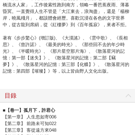
橋流水人家」，工作後索性跑到南方，領略一番芭蕉夜雨、薄暮
昏冥。一直覺得人生不管是「大江東去，浪淘盡」，還是「楊柳
岸，曉風殘月」，都該體會經歷。喜歡沉浸在各色的文字世界
中，從古龍到席絹，從《紅樓夢》到《百年孤寂》，來者不拒。
著有《步步驚心》(增訂版)、《大漠謠》、《雲中歌》、《長相
思》、《曾許諾》、《最美的時光》、《那些回不去的年少時
光》、《半暖時光》、《那片星空那片海》、《散落星河的記
憶：第一部【迷失】》、《散落星河的記憶：第二部【竊
夢】》、《散落星河的記憶：第三部【化蝶】》、《散落星河的
記憶：第四部【璀璨】》等，以上皆由野人文化出版。
目錄
■【卷一】孤月下，許君心
【第一章】 人生忽如寄006
【第二章】 前路未可知022
【第三章】 客從遠方來048