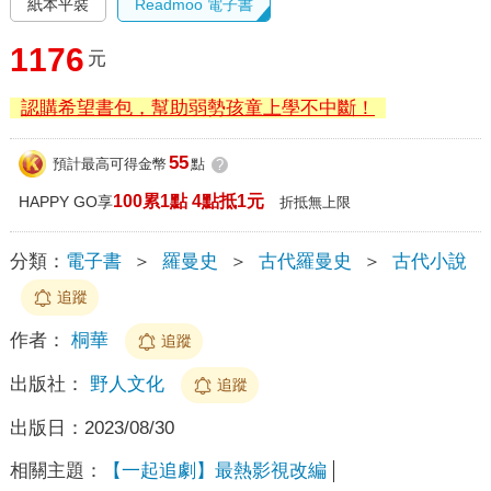
紙本平裝
Readmoo 電子書
1176
元
認購希望書包，幫助弱勢孩童上學不中斷！
55
預計最高可得金幣
點
?
100累1點 4點抵1元
HAPPY GO享
折抵無上限
分類：
電子書
＞
羅曼史
＞
古代羅曼史
＞
古代小說
追蹤
作者：
桐華
追蹤
出版社：
野人文化
追蹤
出版日：
2023/08/30
相關主題：
【一起追劇】最熱影視改編