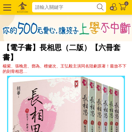
0
【電子書】長相思（二版）【六冊套
書】
楊紫、張晚意、鄧為、檀健次、王弘毅主演同名陸劇原著！最放不下
的刻骨相思…