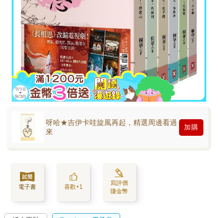
呀哈★吉伊卡哇旋風再起，精選周邊看過
加購
來
寫評價
電子書
喜歡+1
賺金幣