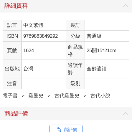
詳細資料
語言
中文繁體
裝訂
ISBN
9789863849292
分級
普通級
商品規
頁數
1624
25開15*21cm
格
適讀年
出版地
台灣
全齡適讀
齡
注音
級別
電子書
＞
羅曼史
＞
古代羅曼史
＞
古代小說
商品評價
寫評價