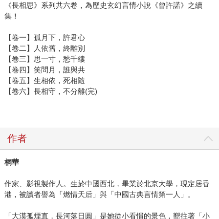
《長相思》系列共六卷，為歷史玄幻言情小說《曾許諾》之續
集！
【卷一】孤月下，許君心
【卷二】人依舊，終離別
【卷三】思一寸，愁千縷
【卷四】笑問月，誰與共
【卷五】生相依，死相隨
【卷六】長相守，不分離(完)
作者
桐華
作家、影視製作人。生於中國西北，畢業於北京大學，現定居香
港，被讀者譽為「燃情天后」與「中國古典言情第一人」。
「大漠孤煙直，長河落日圓」是她從小看慣的景色，嚮往著「小