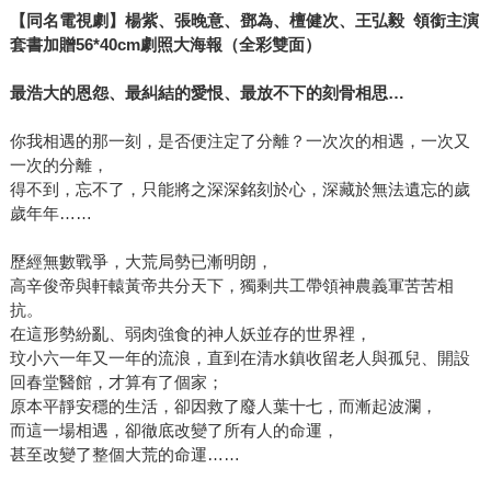
【同名電視劇】楊紫、張晚意、鄧為、檀健次、王弘毅 領銜主演
套書加贈56*40cm劇照大海報（全彩雙面）
最浩大的恩怨、最糾結的愛恨、最放不下的刻骨相思…
你我相遇的那一刻，是否便注定了分離？一次次的相遇，一次又
一次的分離，
得不到，忘不了，只能將之深深銘刻於心，深藏於無法遺忘的歲
歲年年……
歷經無數戰爭，大荒局勢已漸明朗，
高辛俊帝與軒轅黃帝共分天下，獨剩共工帶領神農義軍苦苦相
抗。
在這形勢紛亂、弱肉強食的神人妖並存的世界裡，
玟小六一年又一年的流浪，直到在清水鎮收留老人與孤兒、開設
回春堂醫館，才算有了個家；
原本平靜安穩的生活，卻因救了廢人葉十七，而漸起波瀾，
而這一場相遇，卻徹底改變了所有人的命運，
甚至改變了整個大荒的命運……