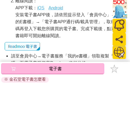
離線閱讀：
APP下載：
iOS
Android
安裝電子書APP後，請依照提示登入「會員中心」→「我
的E書櫃」→「電子書APP通行碼/載具管理」，取得通行
碼再登入下載您所購買的電子書。完成下載後，點選任一
書籍即可開始離線閱讀。
請至會員中心→電子書服務「我的e書櫃」領取複製『兌換
碼』至電子書服務商Readmoo進行兌換。
電子書
退換貨須知：
※ 金石堂電子書怎麼看
因版權保護，您在金石堂所購買的電子書僅能以金石堂專屬
的閱讀軟體開啟閱讀，無法以其他閱讀器或直接下載檔案。
依據「消費者保護法」第19條及行政院消費者保護處公告之
「通訊交易解除權合理例外情事適用準則」，非以有形媒介
提供之數位內容或一經提供即為完成之線上服務，經消費者
事先同意始提供。（如：電子書、電子雜誌、下載版軟體、
虛擬商品…等），
不受「網購服務需提供七日鑑賞期」的限
制
。為維護您的權益，建議您先使用「試閱」功能後再付款