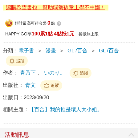
認購希望書包，幫助弱勢孩童上學不中斷！
0
預計最高可得金幣
點
?
100累1點 4點抵1元
HAPPY GO享
折抵無上限
分類：
電子書
＞
漫畫
＞
GL /百合
＞
GL /百合
追蹤
作者：
青乃下
、
いのり。
追蹤
出版社：
青文
追蹤
出版日：
2023/09/20
相關主題：
【百合】我的推是壞人大小姐。
活動訊息