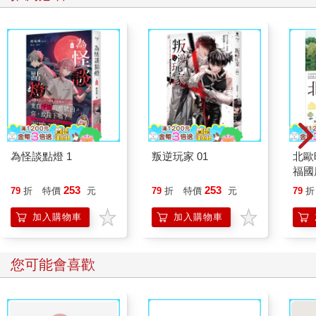
為怪談點燈 1
叛逆玩家 01
北歐
福國
253
253
79
折
特價
元
79
折
特價
元
79
折
加入購物車
加入購物車
您可能會喜歡