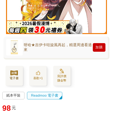
呀哈★吉伊卡哇旋風再起，精選周邊看過
加購
來
寫評價
電子書
喜歡+1
賺金幣
紙本平裝
Readmoo 電子書
98
元