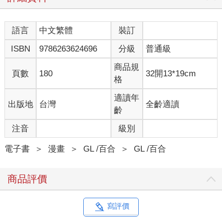
語言
中文繁體
裝訂
ISBN
9786263624696
分級
普通級
商品規
頁數
180
32開13*19cm
格
適讀年
出版地
台灣
全齡適讀
齡
注音
級別
電子書
＞
漫畫
＞
GL /百合
＞
GL /百合
商品評價
寫評價