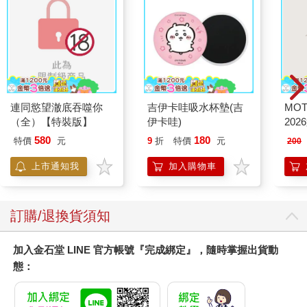
連同慾望澈底吞噬你
吉伊卡哇吸水杯墊(吉
MO
（全）【特裝版】
伊卡哇)
202
580
180
特價
元
9
折
特價
元
200
上市通知我
加入購物車
訂購/退換貨須知
加入金石堂 LINE 官方帳號『完成綁定』，隨時掌握出貨動
態：