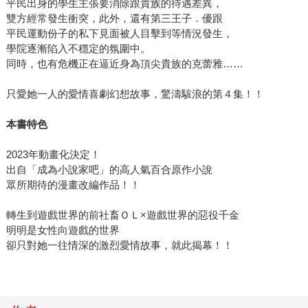
平民出身的學生主張要消除跟貴族的待遇差異，
雙方經常發生衝突，此外，還有第三王子．優跟
平民運動份子的私下見面被人目擊到等情況發生，
學院逐漸陷入不穩定的氛圍中。
同時，也有危機正在逼近身為頂尖貴族的克蕾雅……
只愛她一人的愛情喜劇幻想故事，驚濤駭浪的第４集！！
本書特色
2023年動畫化決定！
出自「成為小說家吧」的高人氣百合原作小說
眾所期待的漫畫改編作品！！
轉生到遊戲世界的前社畜ＯＬ×遊戲世界的惡役千金
明明是女性向遊戲的世界
卻只對她一往情深的激烈愛情故事，就此揭幕！！