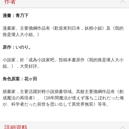
作者
漫畫：青乃下
漫畫家。主要擔綱作品有《歡迎來到日本，妖精小姐》及《我的
推是壞人大小姐。》
原作：いのり。
小說家，於「成為小說家吧」投稿本書原作《我的推是壞人大小
姐。》，大受好評。
角色原案：花ヶ田
插畫家，主要活躍於輕小說插畫領域。其餘主要擔綱作品有《創
成魔法の再現者》、《16年間魔法が使えず落ちこぼれだった俺
が、科学者だった前世を思い出して異世界無双》等等。
詳細資料