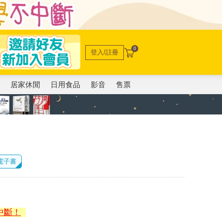
0
登入/註冊
電
居家休閒
日用食品
影音
售票
 電子書
中斷！