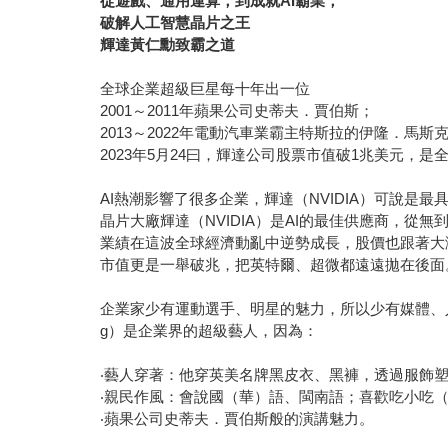
從遊戲、通用運算，到成就AI霸業，
破解人工智慧晶片之王
輝達黃仁勳致霸之道
全球企業超級巨星每十年出一位
2001～2011年蘋果公司史蒂夫．賈伯斯；
2013～2022年電動汽車業霸主特斯拉的伊隆．馬斯
2023年5月24曰，輝達公司股票市值破1兆美元，
AI熱潮影響了很多企業，輝達（NVIDIA）可說是最
晶片大廠輝達（NVIDIA）是AI的最佳供應商，從
業績在這波全球經濟動亂中逆勢成長，股價也跟著大
市值更是一舉破兆，把英特爾、超微都遠遠拋在後面
企業家少有運動選手、明星的魅力，所以少有媒體、人們
g）是企業界的超級藝人，因為：
‧藝人穿著：他穿英美名牌黑皮衣、黑褲，透過服飾
‧親民作風：會說國（華）語、閩南語；喜歡吃小吃
‧蘋果公司史蒂夫．賈伯斯般的演講魅力。