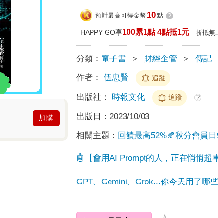
10
預計最高可得金幣
點
?
100累1點 4點抵1元
HAPPY GO享
折抵無
分類：
電子書
＞
財經企管
＞
傳記
作者：
伍忠賢
追蹤
出版社：
時報文化
追蹤
?
出版日：
2023/10/03
加購
相關主題：
回饋最高52%🍂秋分會員日9
🤖【會用AI Prompt的人，正在悄悄超
GPT、Gemini、Grok...你今天用了哪些