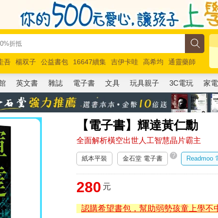
圭吾
楊双子
公益書包
16647續集
吉伊卡哇
高希均
通靈藥師
路邊攤新作
馬斯克
玩具總動員5
超慢跑
館
英文書
雜誌
電子書
文具
玩具親子
3C電玩
家
【電子書】輝達黃仁勳
全面解析橫空出世人工智慧晶片霸主
?
紙本平裝
金石堂 電子書
Readmoo
280
元
認購希望書包，幫助弱勢孩童上學不