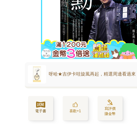
呀哈★吉伊卡哇旋風再起，精選周邊看過來
寫評價
電子書
喜歡+1
賺金幣