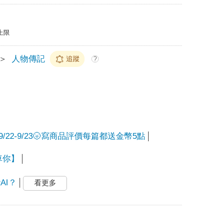
上限
＞
人物傳記
追蹤
?
/22-9/23🌝寫商品評價每篇都送金幣5點
車你】
AI？
看更多