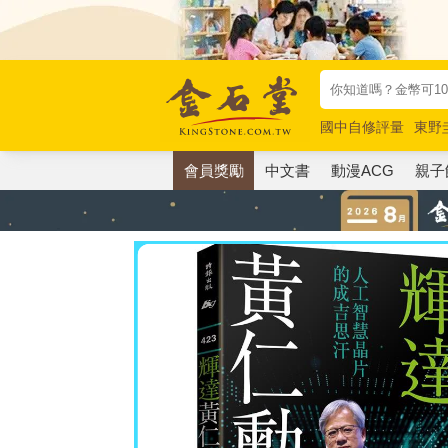
國中自修評量
東野
唯紅花綻放
奧德賽
會員獎勵
中文書
動漫ACG
親子