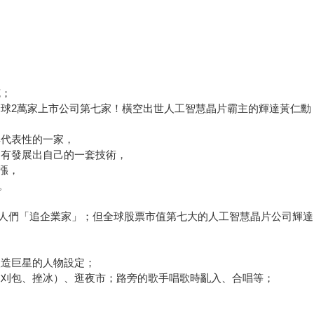
克；
是全球2萬家上市公司第七家！橫空出世人工智慧晶片霸主的輝達黃仁勳
具代表性的一家，
無到有發展出自己的一套技術，
漲，
。
「追企業家」；但全球股票市值第七大的人工智慧晶片公司輝達（NVIDI
塑造巨星的人物設定；
（刈包、挫冰）、逛夜市；路旁的歌手唱歌時亂入、合唱等；