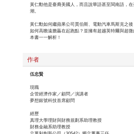
黃仁勳他是臺裔美國人，而且說華語甚至閩南語，在
潮。
黃仁勳如何繼蘋果公司賈伯斯、電動汽車馬斯克之後
如何高瞻遠膽贏在起跑點？並擁有超越英特爾與超微
本書一一解析！
作者
伍忠賢
現職
企管經濟作家／顧問／演講者
夢想銀號科技首席顧問
經歷
真理大學理財與財務規劃系助理教授
財務金融系助理教授
立萬利創新公司（30542）獨立董事三任