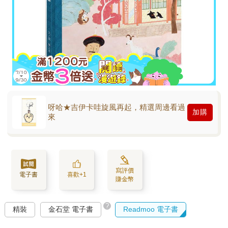
呀哈★吉伊卡哇旋風再起，精選周邊看過
加購
來
寫評價
電子書
喜歡+1
賺金幣
?
精裝
金石堂 電子書
Readmoo 電子書