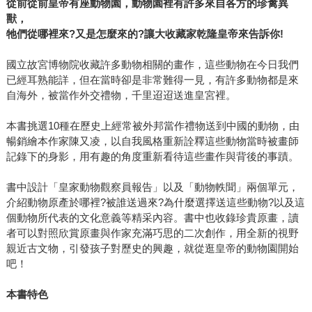
從前從前皇帝有座動物園，動物園裡有許多來自各方的珍禽異
獸，
牠們從哪裡來?又是怎麼來的?讓大收藏家乾隆皇帝來告訴你!
國立故宮博物院收藏許多動物相關的畫作，這些動物在今日我們
已經耳熟能詳，但在當時卻是非常難得一見，有許多動物都是來
自海外，被當作外交禮物，千里迢迢送進皇宮裡。
本書挑選10種在歷史上經常被外邦當作禮物送到中國的動物，由
暢銷繪本作家陳又凌，以自我風格重新詮釋這些動物當時被畫師
記錄下的身影，用有趣的角度重新看待這些畫作與背後的事蹟。
書中設計「皇家動物觀察員報告」以及「動物軼聞」兩個單元，
介紹動物原產於哪裡?被誰送過來?為什麼選擇送這些動物?以及這
個動物所代表的文化意義等精采內容。書中也收錄珍貴原畫，讀
者可以對照欣賞原畫與作家充滿巧思的二次創作，用全新的視野
親近古文物，引發孩子對歷史的興趣，就從逛皇帝的動物園開始
吧！
本書特色