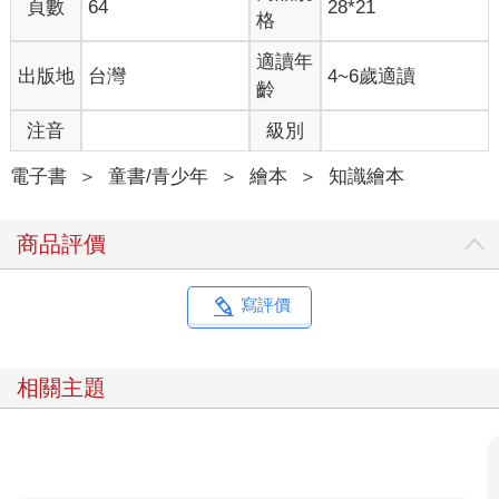
頁數
64
28*21
格
適讀年
出版地
台灣
4~6歲適讀
齡
注音
級別
電子書
＞
童書/青少年
＞
繪本
＞
知識繪本
商品評價
寫評價
相關主題