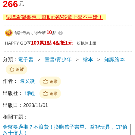
266
元
認購希望書包，幫助弱勢孩童上學不中斷！
10
預計最高可得金幣
點
?
100累1點 4點抵1元
HAPPY GO享
折抵無上限
分類：
電子書
＞
童書/青少年
＞
繪本
＞
知識繪本
追蹤
作者：
陳又凌
追蹤
出版社：
聯經
追蹤
出版日：
2023/11/01
相關主題：
金幣要過期？不浪費！換購孩子書單、益智玩具，CP值
放十倍大！