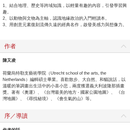
1、結合地理、歷史等跨域知識，以輕量有趣的內容，引發學習興
趣。
2、以動物與文物為主軸，認識地緣政治的入門輕讀本。
3、用創意元素復刻流傳久遠的經典名作，啟發美感力與想像力。
作者
陳又凌
荷蘭烏特勒支藝術學院（Utrecht school of the arts, the
Netherlands）編輯碩士畢業。喜歡散步、大自然、和貓說話，以
溫暖的筆調畫出生活中的小喜小悲，兩度獲選義大利波隆那插畫
獎。著有《奧運》、《台灣最美的地方 - 國家公園地圖》、 《台
灣地圖》、《尋找秘境》、《會生氣的山》等。
序／導讀
作者的話