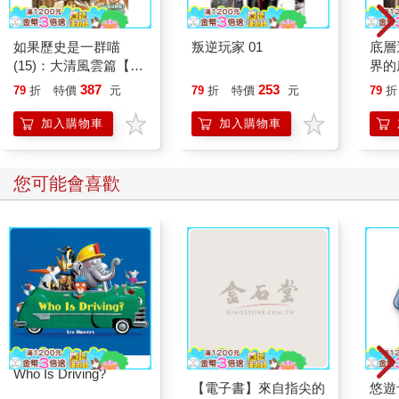
如果歷史是一群喵
叛逆玩家 01
底層
(15)：大清風雲篇【萌
界的
貓漫畫學歷史】
387
253
79
折
特價
元
79
折
特價
元
79
折
加入購物車
加入購物車
您可能會喜歡
Who Is Driving?
【電子書】來自指尖的
悠遊