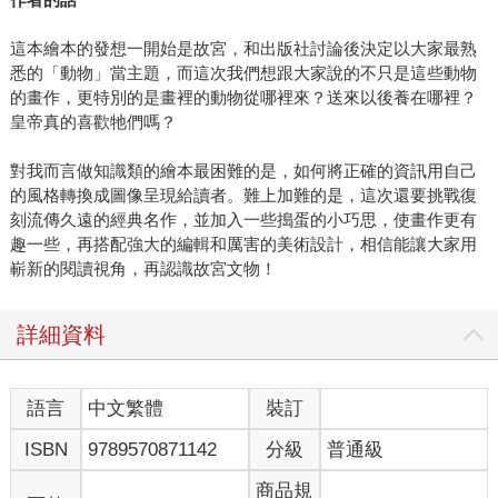
這本繪本的發想一開始是故宮，和出版社討論後決定以大家最熟
悉的「動物」當主題，而這次我們想跟大家說的不只是這些動物
的畫作，更特別的是畫裡的動物從哪裡來？送來以後養在哪裡？
皇帝真的喜歡牠們嗎？
對我而言做知識類的繪本最困難的是，如何將正確的資訊用自己
的風格轉換成圖像呈現給讀者。難上加難的是，這次還要挑戰復
刻流傳久遠的經典名作，並加入一些搗蛋的小巧思，使畫作更有
趣一些，再搭配強大的編輯和厲害的美術設計，相信能讓大家用
嶄新的閱讀視角，再認識故宮文物！
詳細資料
語言
中文繁體
裝訂
ISBN
9789570871142
分級
普通級
商品規