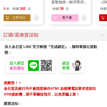
真摯熱情～輕浮男消防
（2
員帶著熱烈眼神擁抱我
342
39
9
折
特價
元
特價
元
特價
～(第15話)
立即代訂
電子書
訂購/退換貨須知
加入金石堂 LINE 官方帳號『完成綁定』，隨時掌握出貨動
態：
提醒您！！
金石堂及銀行均不會請您操作ATM! 如接獲電話要求您前往
ATM提款機，請不要聽從指示，以免受騙上當！
購買須知：