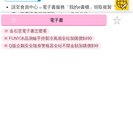
請至會員中心→電子書服務「我的e書櫃」領取複製『兌換
碼』至電子書服務商Readmoo進行兌換。
電子書
退換貨須知：
※ 金石堂電子書怎麼看
因版權保護，您在金石堂所購買的電子書僅能以金石堂專屬
※ FUNY冰晶渦輪手持製冷風扇全站加購價$490
的閱讀軟體開啟閱讀，無法以其他閱讀器或直接下載檔案。
依據「消費者保護法」第19條及行政院消費者保護處公告之
※ Q版企鵝安全隨身警報器全站不限金額加購價$99
「通訊交易解除權合理例外情事適用準則」，非以有形媒介
提供之數位內容或一經提供即為完成之線上服務，經消費者
事先同意始提供。（如：電子書、電子雜誌、下載版軟體、
虛擬商品…等），
不受「網購服務需提供七日鑑賞期」的限
制
。為維護您的權益，建議您先使用「試閱」功能後再付款
購買。