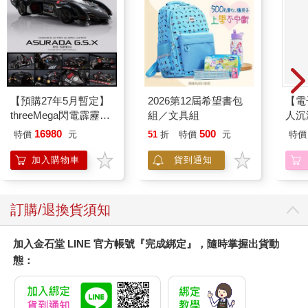
【預購27年5月暫定】
2026第12屆希望書包
【電
threeMega閃電霹靂車
組／文具組
人沉
VA Hi-SPEC UNITED
版】
16980
500
特價
元
51
折
特價
元
特價
阿斯拉 G.S.X RS
SIREN 黑色限定
加入購物車
貨到通知
訂購/退換貨須知
加入金石堂 LINE 官方帳號『完成綁定』，隨時掌握出貨動
態：