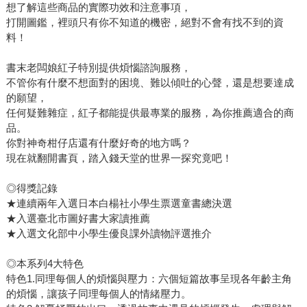
想了解這些商品的實際功效和注意事項，
打開圖鑑，裡頭只有你不知道的機密，絕對不會有找不到的資
料！
書末老闆娘紅子特別提供煩惱諮詢服務，
不管你有什麼不想面對的困境、難以傾吐的心聲，還是想要達成
的願望，
任何疑難雜症，紅子都能提供最專業的服務，為你推薦適合的商
品。
你對神奇柑仔店還有什麼好奇的地方嗎？
現在就翻開書頁，踏入錢天堂的世界一探究竟吧！
◎得獎記錄
★連續兩年入選日本白楊社小學生票選童書總決選
★入選臺北市圖好書大家讀推薦
★入選文化部中小學生優良課外讀物評選推介
◎本系列4大特色
特色1.同理每個人的煩惱與壓力：六個短篇故事呈現各年齡主角
的煩惱，讓孩子同理每個人的情緒壓力。