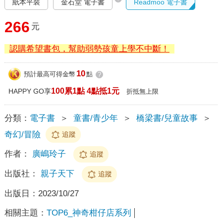
紙本平裝
金石堂 電子書
Readmoo 電子書
266
元
認購希望書包，幫助弱勢孩童上學不中斷！
10
預計最高可得金幣
點
?
100累1點 4點抵1元
HAPPY GO享
折抵無上限
分類：
電子書
＞
童書/青少年
＞
橋梁書/兒童故事
＞
奇幻/冒險
追蹤
作者：
廣嶋玲子
追蹤
出版社：
親子天下
追蹤
出版日：
2023/10/27
相關主題：
TOP6_神奇柑仔店系列