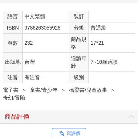
語言
中文繁體
裝訂
ISBN
9786263055926
分級
普通級
商品規
頁數
232
17*21
格
適讀年
出版地
台灣
7~10歲適讀
齡
注音
有注音
級別
電子書
＞
童書/青少年
＞
橋梁書/兒童故事
＞
奇幻/冒險
商品評價
寫評價