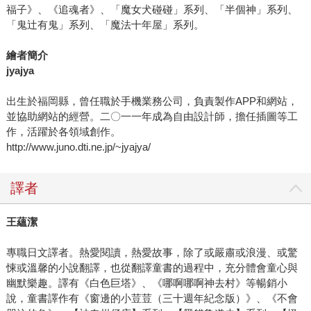
福子》、《追魂者》、「魔女犬碰碰」系列、「半個神」系列、
「鬼辻有鬼」系列、「魔法十年屋」系列。
繪者簡介
jyajya
出生於福岡縣，曾任職於手機業務公司，負責製作APP和網站，
並協助網站的經營。二〇一一年成為自由設計師，擔任插圖等工
作，活躍於各領域創作。
http://www.juno.dti.ne.jp/~jyajya/
譯者
王蘊潔
專職日文譯者。熱愛閱讀，熱愛故事，除了或嚴肅或浪漫、或驚
悚或溫馨的小說翻譯，也從翻譯童書的過程中，充分體會童心與
幽默樂趣。譯有《白色巨塔》、《哪啊哪啊神去村》等暢銷小
說，童書譯作有《窗邊的小荳荳（三十週年紀念版）》、《不會