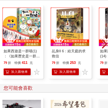
如果西遊是一群喵(1)
乩身II 6：給天庭的求
如果
：《如果歷史是一群
救信
(1
喵》作者最新力作，附
貓漫
411
253
79
折
特價
元
79
折
特價
元
79
折
【首卷特典】拉頁
加入購物車
加入購物車
您可能會喜歡