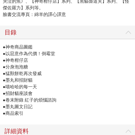
哭泣的魚》、【神奇柑仔店】系列、【黑貓魯道夫】系列、【怪
傑佐羅力】系列等。
臉書交流專頁：綿羊的譯心譯意
目錄
●神奇商品圖鑑
●以惡意作為代價！倒霉堂
●神奇柑仔店
●分身泡泡糖
●猛獸餅乾再次發威
●墨丸和招財貓
●喵哈哈的每一天
●招財貓座談會
●卷末附錄 紅子的煩惱諮詢
●墨丸圖文日記
●商品索引
詳細資料