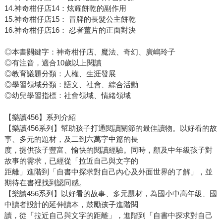
14.神奇柑仔店14：炫耀餅乾的副作用
15.神奇柑仔店15： 冒牌的長髮公主餅乾
16.神奇柑仔店16： 忍者薑片的正面對決
◎本書關鍵字：神奇柑仔店、魔法、奇幻、廣嶋玲子
◎有注音，適合10歲以上閱讀
◎教育議題分類：人權、生涯發展
◎學習領域分類：語文、社會、綜合活動
◎幼兒學習指標：社會領域、情緒領域
【樂讀456】系列介紹
【樂讀456系列】幫助孩子打通閱讀關節的最佳讀物。以好看的故
事、多元的題材，及二到六萬字中篇的長
度，提供孩子豐富、愉快的閱讀經驗。同時，顧及中年級孩子對
故事的需求，已經從「拉近自己與文字的
距離」進階到「自書中探求對自己內心及外面世界的了解」，並
期待在書裡找到認同感。
【樂讀456系列】以好看的故事、多元題材，為國小中高年級、國
中讀者設計的延伸讀本，鼓勵孩子進階閱
讀，從「拉近自己與文字的距離」，進階到「自書中探求對自己