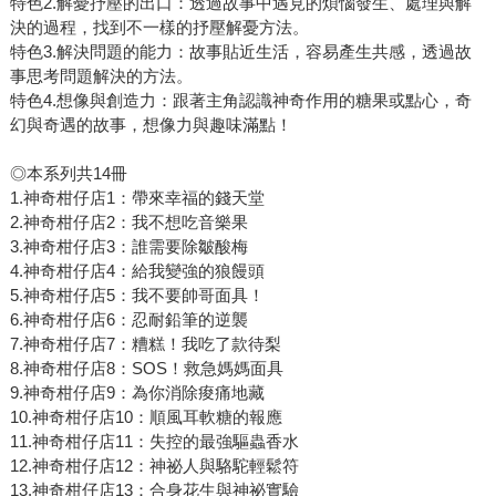
特色2.解憂抒壓的出口：透過故事中遇見的煩惱發生、處理與解
決的過程，找到不一樣的抒壓解憂方法。
特色3.解決問題的能力：故事貼近生活，容易產生共感，透過故
事思考問題解決的方法。
特色4.想像與創造力：跟著主角認識神奇作用的糖果或點心，奇
幻與奇遇的故事，想像力與趣味滿點！
◎本系列共14冊
1.神奇柑仔店1：帶來幸福的錢天堂
2.神奇柑仔店2：我不想吃音樂果
3.神奇柑仔店3：誰需要除皺酸梅
4.神奇柑仔店4：給我變強的狼饅頭
5.神奇柑仔店5：我不要帥哥面具！
6.神奇柑仔店6：忍耐鉛筆的逆襲
7.神奇柑仔店7：糟糕！我吃了款待梨
8.神奇柑仔店8：SOS！救急媽媽面具
9.神奇柑仔店9：為你消除痠痛地藏
10.神奇柑仔店10：順風耳軟糖的報應
11.神奇柑仔店11：失控的最強驅蟲香水
12.神奇柑仔店12：神祕人與駱駝輕鬆符
13.神奇柑仔店13：合身花生與神祕實驗