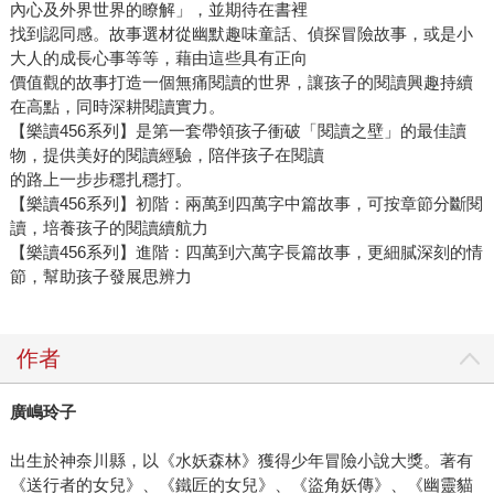
內心及外界世界的瞭解」，並期待在書裡
找到認同感。故事選材從幽默趣味童話、偵探冒險故事，或是小
大人的成長心事等等，藉由這些具有正向
價值觀的故事打造一個無痛閱讀的世界，讓孩子的閱讀興趣持續
在高點，同時深耕閱讀實力。
【樂讀456系列】是第一套帶領孩子衝破「閱讀之壁」的最佳讀
物，提供美好的閱讀經驗，陪伴孩子在閱讀
的路上一步步穩扎穩打。
【樂讀456系列】初階：兩萬到四萬字中篇故事，可按章節分斷閱
讀，培養孩子的閱讀續航力
【樂讀456系列】進階：四萬到六萬字長篇故事，更細膩深刻的情
節，幫助孩子發展思辨力
作者
廣嶋玲子
出生於神奈川縣，以《水妖森林》獲得少年冒險小說大獎。著有
《送行者的女兒》、《鐵匠的女兒》、《盜角妖傳》、《幽靈貓