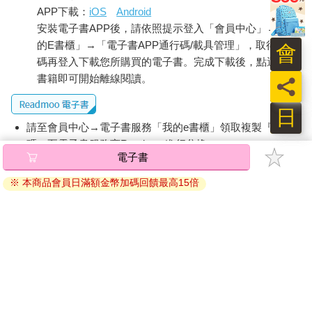
APP下載：
iOS
Android
安裝電子書APP後，請依照提示登入「會員中心」→「我
的E書櫃」→「電子書APP通行碼/載具管理」，取得通行
會
碼再登入下載您所購買的電子書。完成下載後，點選任一
書籍即可開始離線閱讀。
員
日
請至會員中心→電子書服務「我的e書櫃」領取複製『兌換
碼』至電子書服務商Readmoo進行兌換。
電子書
退換貨須知：
※ 本商品會員日滿額金幣加碼回饋最高15倍
因版權保護，您在金石堂所購買的電子書僅能以金石堂專屬
的閱讀軟體開啟閱讀，無法以其他閱讀器或直接下載檔案。
依據「消費者保護法」第19條及行政院消費者保護處公告之
「通訊交易解除權合理例外情事適用準則」，非以有形媒介
提供之數位內容或一經提供即為完成之線上服務，經消費者
事先同意始提供。（如：電子書、電子雜誌、下載版軟體、
虛擬商品…等），
不受「網購服務需提供七日鑑賞期」的限
制
。為維護您的權益，建議您先使用「試閱」功能後再付款