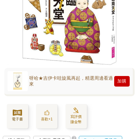
呀哈★吉伊卡哇旋風再起，精選周邊看過
加購
來
寫評價
電子書
喜歡+1
賺金幣
?