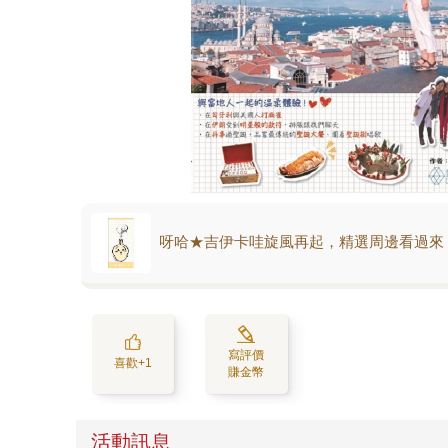
呀哈★吉伊卡哇旋風再起，精選周邊看過來
寫評價
喜歡+1
賺金幣
活動訊息