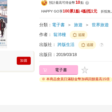
10
預計最高可得金幣
點
?
100累1點 4點抵1元
HAPPY GO享
折抵無
分類：
電子書
＞
旅遊
＞
世界旅遊
作者：
翁沛橦
追蹤
出版社：
跨版生活
追蹤
?
出版日：
2019/03/18
加購
電子書
※ 本商品會員日滿額金幣加碼回饋最高15倍