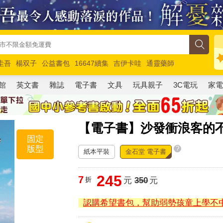
圭吾
楊双子
公益書包
16647續集
吉伊卡哇
通靈藥師
路邊攤新作
馬斯克
玩具總動員5
超慢跑
館
英文書
雜誌
電子書
文具
玩具親子
3C電玩
家
【電子書】沙發衝浪客的
固定
版型
?
紙本平裝
金石堂 電子書
245
7
折
元
350
元
認購希望書包，幫助弱勢孩童上學不