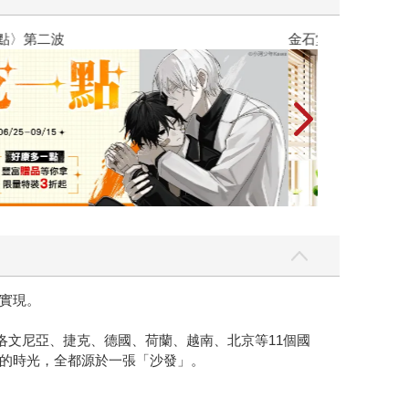
吃一點〉第二波
金石堂2026海
實現。
洛文尼亞、捷克、德國、荷蘭、越南、北京等11個國
的時光，全都源於一張「沙發」。