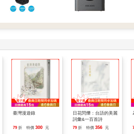
臺灣漫遊錄
日花閃爍：台語的美麗
詞彙&一百首詩
300
356
79
折
特價
元
79
折
特價
元