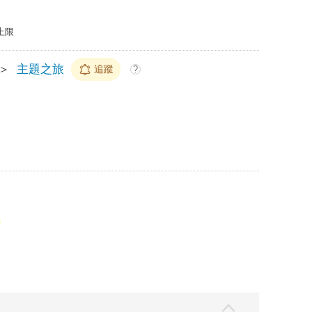
上限
＞
主題之旅
追蹤
?