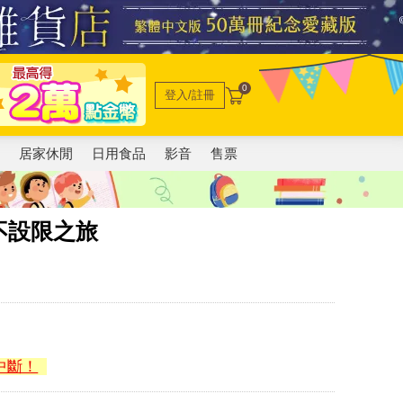
0
登入/註冊
電
居家休閒
日用食品
影音
售票
不設限之旅
中斷！