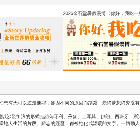
2026金石堂暑假漫博〈你好，我
幻想有天可以遊走他鄉，卻因不同的原因而躊躇，最終夢想終究沒有
，她以沙發衝浪的形式走訪匈牙利、丹麥、土耳其、伊朗、西班牙、斯
當地人生活的片段、難忘的經歷，都被她化成溫暖的文字。一切動人