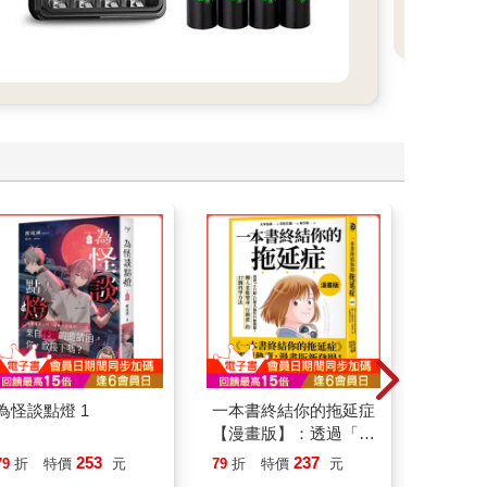
為怪談點燈 1
一本書終結你的拖延症
祕密中
【漫畫版】：透過「小
行動」打開大腦的行動
253
237
79
折
特價
元
79
折
特價
元
79
折
開關，懶人也能變身