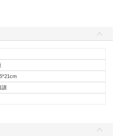
級
5*21cm
適讀