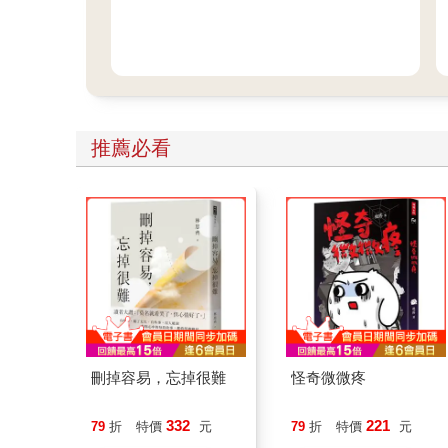
推薦必看
刪掉容易，忘掉很難
怪奇微微疼
332
221
79
折
特價
元
79
折
特價
元