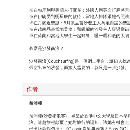
※在匈牙利與美國人打麻雀：外國人用英文打麻將天
※在伊朗受到明星般的款待：當地人排隊跟她合照聊
※在丹麥過聖誕：9月就品嘗沙發主人為她而設的聖
※在越南品嘗當地美食：和饞嘴的沙發主人穿過橫街
※在荷蘭和當地大學生一起野餐、曬一曬和暖的太陽
甚麼是沙發衝浪？
沙發衝浪(Couchsurfing)是一個網上平台，讓旅
張空出來的沙發，而旅人需要的，就只是一張沙發。
作者
翁沛橦
翁沛橦(沙發衝浪客)，畢業於香港中文大學及日本
浪。這趟旅程顛覆了她對旅行的認知，讓她有機會走進當地人
已出版著作包括：《Classic貴氣典雅迷人Easy GO