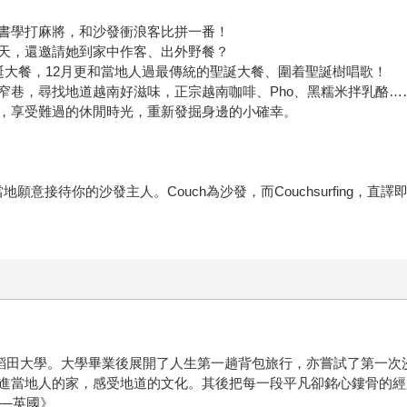
書學打麻將，和沙發衝浪客比拼一番！
天，還邀請她到家中作客、出外野餐？
誕大餐，12月更和當地人過最傳統的聖誕大餐、圍着聖誕樹唱歌！
窄巷，尋找地道越南好滋味，正宗越南咖啡、Pho、黑糯米拌乳酪…
，享受難過的休閒時光，重新發掘身邊的小確幸。
人找當地願意接待你的沙發主人。Couch為沙發，而Couchsurfin
早稻田大學。大學畢業後展開了人生第一趟背包旅行，亦嘗試了第一次
的家，感受地道的文化。其後把每一段平凡卻銘心鏤骨的經歷分享於網上平台(
!──英國》