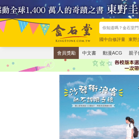
國中自修評量
東野
唯紅花綻放
奧德賽
會員獎勵
中文書
動漫ACG
親子