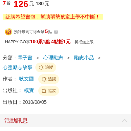
126
7
折
元
180
元
認購希望書包，幫助弱勢孩童上學不中斷！
5
預計最高可得金幣
點
?
100累1點 4點抵1元
HAPPY GO享
折抵無上限
分類：
電子書
＞
心理勵志
＞
勵志小品
＞
心靈勵志故事
追蹤
作者：
耿文國
追蹤
出版社：
樸實
追蹤
出版日：
2010/08/05
活動訊息