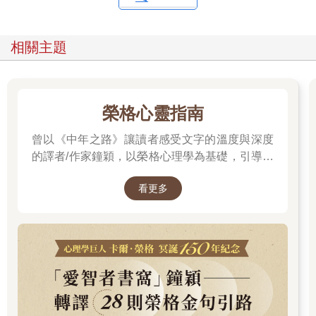
相關主題
榮格心靈指南
曾以《中年之路》讓讀者感受文字的溫度與深度
的譯者/作家鐘穎，以榮格心理學為基礎，引導你
探索內在衝突與自我認識。在忙碌與外界期待之
看更多
間，你是否忘了真正的自己？文字溫柔卻不逃避
現實，每一章都像一面鏡子，映照出你未曾察覺
的自己……想知道如何開始這段心靈旅程嗎？