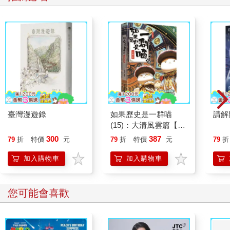
臺灣漫遊錄
如果歷史是一群喵
請解
(15)：大清風雲篇【萌
貓漫畫學歷史】
300
387
79
折
特價
元
79
折
特價
元
79
折
加入購物車
加入購物車
您可能會喜歡