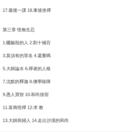
17.最後一課 18.東坡坐禪
第三章 悟無生忍
1.曬軀殼的人 2.割十補百
3.莫須有的罪名 4.還重嗎
5.大師論水 6.禪者的人格
7.沈默的釋迦 8.佛學除障
9.愚人買智 10.和尚借宿
11.富商悟禪 12.求 教
13.大師與婦人 14.走出沙漠的和尚