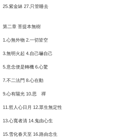
25.紫金缽 27.只管睡去
第二章 菩提本無樹
1.心無外物 2.一切皆空
3.無明火起 4.自己嚇自己
5.意念便是轉機 6.心驚
7.不二法門 8.心在動
9.心有陽光 10.思 禪
11.哲人心日月 12.眾生無定性
13.心寬者清 14.鬼由心生
15.雪化春天至 16.路由念生