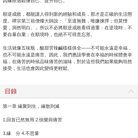
因緣際遇鍛煉自己、提升自己。
順逆成敗，都能讓人得到新的經驗和成長，那才是正確的生活態
度。禪宗第三祖僧燦大師說：「至道無難，唯嫌揀擇；但莫憎
愛，洞然明白。」所以不必將順逆成敗看得過重：在逆境時，不
要自暴自棄；在順境時，也絕不可得意忘形。
生活就像五味瓶，酸甜苦辣鹹樣樣俱全——不可能永遠是幸福，
也不可能永遠是痛苦。因此，我們應該學會在幸福的時候體會幸
福，在痛苦的時候品味痛苦的滋味，對於這些我們如果能夠坦然
接受，生活也會因此變得更輕鬆。
目錄
第一章 緣聚則生，緣散則滅
1.回首已然無用 2.快樂與痛苦
3.緣 分 4.不思量