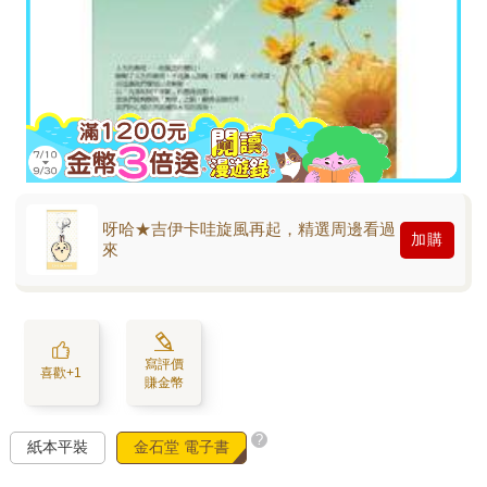
呀哈★吉伊卡哇旋風再起，精選周邊看過
加購
來
寫評價
喜歡+1
賺金幣
?
紙本平裝
金石堂 電子書