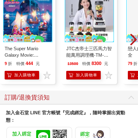
The Super Mario
JTC杰帝士三匹馬力智
戀人
Galaxy Movie:
能萬用調理機-TM-
全
Peach`s Birthday
800-黑-公司貨(真正破
444
8300
9
折
特價
元
特價
元
79
折
13500
Surprise: The Super
壁機/高敏敏推薦)
Mario Galaxy Movie
加入購物車
加入購物車
Storybook
訂購/退換貨須知
加入金石堂 LINE 官方帳號『完成綁定』，隨時掌握出貨動
態：