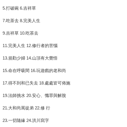
5.打破碗 6.吉祥草
7.吃茶去 8.完美人生
9.吉祥草 10.吃茶去
11.完美人生 12.修行者的苦惱
13.規勸少婦 14.山頂有大覺悟
15.命在呼吸間 16.玩遊戲的老和尚
17.得不到和已失去 18.處處皆可佈施
19.法師挑水 20.安心、懺罪與解脫
21.大和尚罵徒弟 22.修 行
23.一切隨緣 24.洪川寫字