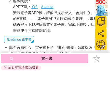
離線閱讀：
APP下載：
iOS
Android
安裝電子書APP後，請依照提示登入「會員中心」→「我
的E書櫃」→「電子書APP通行碼/載具管理」，取得通行
碼再登入下載您所購買的電子書。完成下載後，點選任一
書籍即可開始離線閱讀。
請至會員中心→電子書服務「我的e書櫃」領取複製『兌換
碼』至電子書服務商Readmoo進行兌換。
電子書
退換貨須知：
※ 金石堂電子書怎麼看
因版權保護，您在金石堂所購買的電子書僅能以金石堂專屬
的閱讀軟體開啟閱讀，無法以其他閱讀器或直接下載檔案。
依據「消費者保護法」第19條及行政院消費者保護處公告之
「通訊交易解除權合理例外情事適用準則」，非以有形媒介
提供之數位內容或一經提供即為完成之線上服務，經消費者
事先同意始提供。（如：電子書、電子雜誌、下載版軟體、
虛擬商品…等），
不受「網購服務需提供七日鑑賞期」的限
制
。為維護您的權益，建議您先使用「試閱」功能後再付款