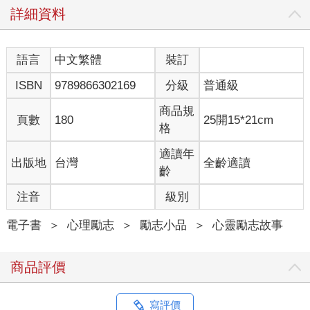
詳細資料
語言
中文繁體
裝訂
ISBN
9789866302169
分級
普通級
商品規
頁數
180
25開15*21cm
格
適讀年
出版地
台灣
全齡適讀
齡
注音
級別
電子書
＞
心理勵志
＞
勵志小品
＞
心靈勵志故事
商品評價
寫評價