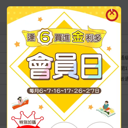
裝訂
分級
普通
商品規格
18開1
適讀年齡
全齡
級別