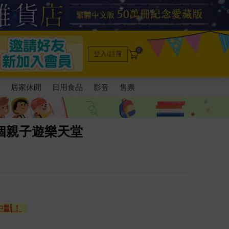
0
登入/註冊
電
居家休閒
日用食品
影音
售票
個親子遊樂天堂
中斷！