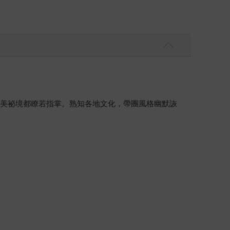
幽美祕境都瞭若指掌。熟知各地文化，帶團風格幽默詼