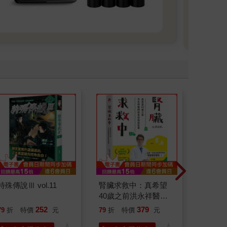
特殊傳說Ⅲ vol.11
腎臟求救中：真希望
杖藜過
40歲之前洪永祥醫師
意、杏
就告訴我這些事
恭談以
252
379
79
折
特價
元
79
折
特價
元
79
折
想