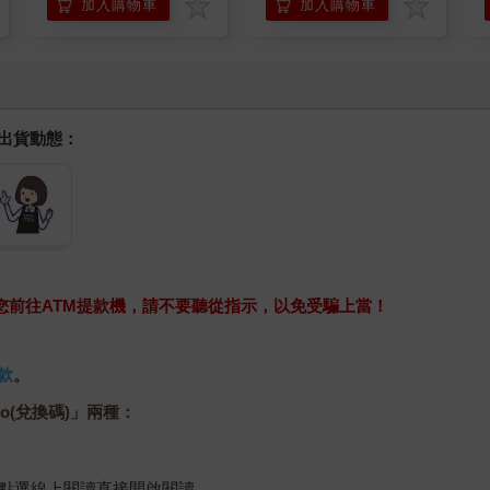
加入購物車
加入購物車
握出貨動態：
求您前往ATM提款機，請不要聽從指示，以免受騙上當！
款
。
o(兌換碼)」兩種：
，點選線上閱讀直接開啟閱讀。