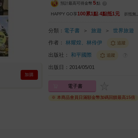
5
預計最高可得金幣
點
?
100累1點 4點抵1元
HAPPY GO享
折抵無
分類：
電子書
＞
旅遊
＞
世界旅遊
作者：
林耀煌、林伶伊
追蹤
出版社：
和平國際
追蹤
?
出版日：
2014/05/01
加購
電子書
※ 本商品會員日滿額金幣加碼回饋最高15倍