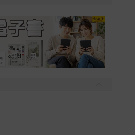
吃一點〉第二波
金石堂2026海