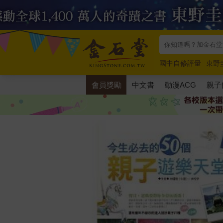
國中自修評量
東野
唯紅花綻放
奧德賽
會員獎勵
中文書
動漫ACG
親子