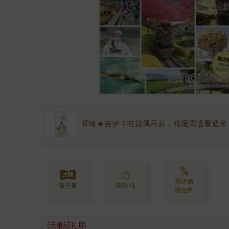
呀哈★吉伊卡哇旋風再起，精選周邊看過來
寫評價
電子書
喜歡+1
賺金幣
活動訊息