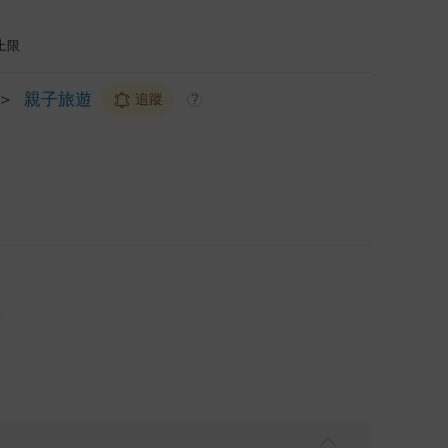
上限
＞
親子旅遊
追蹤
?