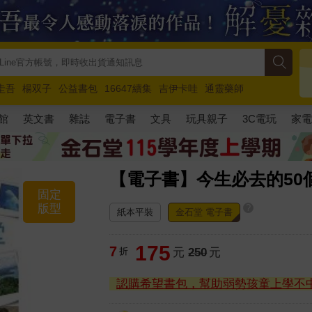
圭吾
楊双子
公益書包
16647續集
吉伊卡哇
通靈藥師
路邊攤新作
馬斯克
玩具總動員5
超慢跑
館
英文書
雜誌
電子書
文具
玩具親子
3C電玩
家
【電子書】今生必去的50
固定
版型
?
紙本平裝
金石堂 電子書
175
7
折
元
250
元
認購希望書包，幫助弱勢孩童上學不