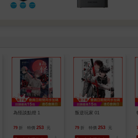
為怪談點燈 1
叛逆玩家 01
253
253
79
折
特價
元
79
折
特價
元