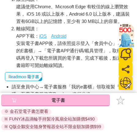
建議使用Chrome、Microsoft Edge 有較佳的線上瀏覽效
果， iOS 16 或以上版本，Android 6.0 以上版本，建議裝
置有6GB以上的記憶體，至少有 30 MB以上的容量。
離線閱讀：
APP下載：
iOS
Android
安裝電子書APP後，請依照提示登入「會員中心」→「我
的E書櫃」→「電子書APP通行碼/載具管理」，取得通行
碼再登入下載您所購買的電子書。完成下載後，點選任一
書籍即可開始離線閱讀。
請至會員中心→電子書服務「我的e書櫃」領取複製『兌換
碼』至電子書服務商Readmoo進行兌換。
電子書
退換貨須知：
※ 金石堂電子書怎麼看
因版權保護，您在金石堂所購買的電子書僅能以金石堂專屬
※ FUNY冰晶渦輪手持製冷風扇全站加購價$490
的閱讀軟體開啟閱讀，無法以其他閱讀器或直接下載檔案。
依據「消費者保護法」第19條及行政院消費者保護處公告之
※ Q版企鵝安全隨身警報器全站不限金額加購價$99
「通訊交易解除權合理例外情事適用準則」，非以有形媒介