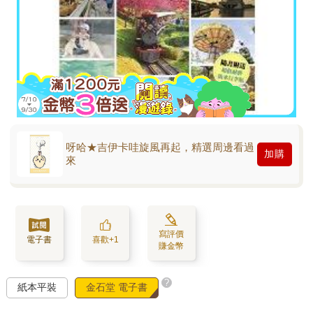
呀哈★吉伊卡哇旋風再起，精選周邊看過
加購
來
寫評價
電子書
喜歡+1
賺金幣
?
紙本平裝
金石堂 電子書