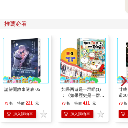
推薦必看
請解開故事謎底 05
如果西遊是一群喵(1)
廿載
：《如果歷史是一群
道2
喵》作者最新力作，附
221
411
79
折
特價
元
79
折
特價
元
79
折
【首卷特典】拉頁
加入購物車
加入購物車