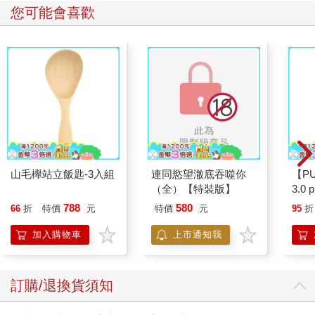
您可能會喜歡
山毛櫸站立飯匙-3入組
連同慾望澈底吞噬你
【P
（全）【特裝版】
3.0
黑 
788
580
66
折
特價
元
特價
元
95
折
加入購物車
上市通知我
訂購/退換貨須知