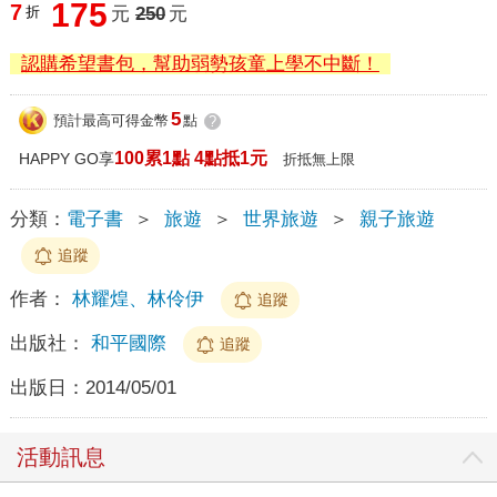
175
7
折
元
250
元
認購希望書包，幫助弱勢孩童上學不中斷！
5
預計最高可得金幣
點
?
100累1點 4點抵1元
HAPPY GO享
折抵無上限
分類：
電子書
＞
旅遊
＞
世界旅遊
＞
親子旅遊
追蹤
作者：
林耀煌、林伶伊
追蹤
出版社：
和平國際
追蹤
出版日：
2014/05/01
活動訊息