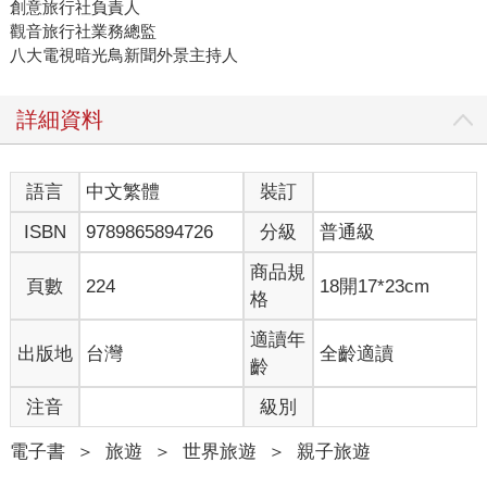
創意旅行社負責人
觀音旅行社業務總監
八大電視暗光鳥新聞外景主持人
詳細資料
語言
中文繁體
裝訂
ISBN
9789865894726
分級
普通級
商品規
頁數
224
18開17*23cm
格
適讀年
出版地
台灣
全齡適讀
齡
注音
級別
電子書
＞
旅遊
＞
世界旅遊
＞
親子旅遊