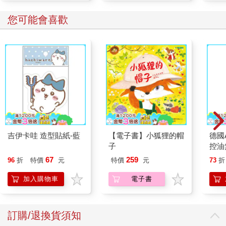
您可能會喜歡
吉伊卡哇 造型貼紙-藍
【電子書】小狐狸的帽
德國A
子
控油
凝露3
67
259
96
折
特價
元
特價
元
73
折
髮根
調理
加入購物車
電子書
滋潤
質適
訂購/退換貨須知