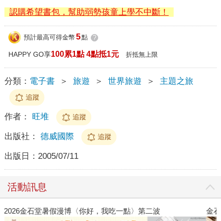
認購希望書包，幫助弱勢孩童上學不中斷！
5
預計最高可得金幣
點
?
100累1點 4點抵1元
HAPPY GO享
折抵無上限
分類：
電子書
＞
旅遊
＞
世界旅遊
＞
主題之旅
追蹤
作者：
旺堆
追蹤
出版社：
德威國際
追蹤
出版日：
2005/07/11
活動訊息
金石堂2026海外優惠：電子書