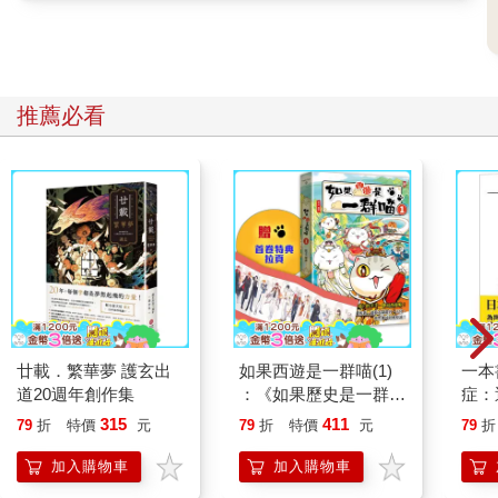
推薦必看
廿載．繁華夢 護玄出
如果西遊是一群喵(1)
一本
道20週年創作集
：《如果歷史是一群
症：
喵》作者最新力作，附
開大
315
411
79
折
特價
元
79
折
特價
元
79
折
【首卷特典】拉頁
人也
的3
加入購物車
加入購物車