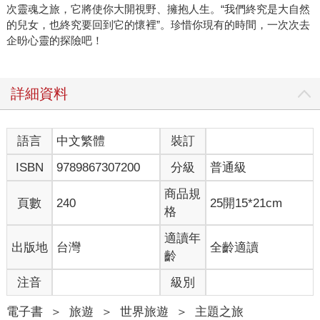
次靈魂之旅，它將使你大開視野、擁抱人生。“我們終究是大自然
的兒女，也終究要回到它的懷裡”。珍惜你現有的時間，一次次去
企昐心靈的探險吧！
詳細資料
語言
中文繁體
裝訂
ISBN
9789867307200
分級
普通級
商品規
頁數
240
25開15*21cm
格
適讀年
出版地
台灣
全齡適讀
齡
注音
級別
電子書
＞
旅遊
＞
世界旅遊
＞
主題之旅