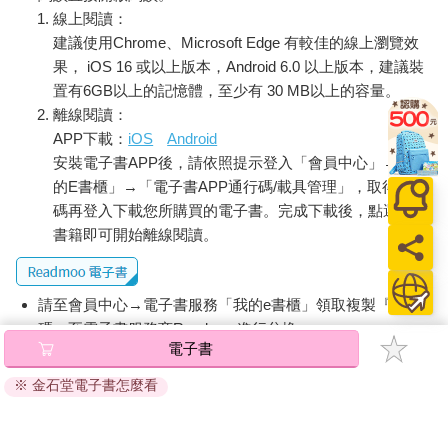
線上閱讀：
建議使用Chrome、Microsoft Edge 有較佳的線上瀏覽效
果， iOS 16 或以上版本，Android 6.0 以上版本，建議裝
置有6GB以上的記憶體，至少有 30 MB以上的容量。
離線閱讀：
APP下載：
iOS
Android
安裝電子書APP後，請依照提示登入「會員中心」→「我
的E書櫃」→「電子書APP通行碼/載具管理」，取得通行
碼再登入下載您所購買的電子書。完成下載後，點選任一
書籍即可開始離線閱讀。
請至會員中心→電子書服務「我的e書櫃」領取複製『兌換
碼』至電子書服務商Readmoo進行兌換。
電子書
退換貨須知：
※ 金石堂電子書怎麼看
因版權保護，您在金石堂所購買的電子書僅能以金石堂專屬
的閱讀軟體開啟閱讀，無法以其他閱讀器或直接下載檔案。
依據「消費者保護法」第19條及行政院消費者保護處公告之