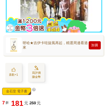
呀哈★吉伊卡哇旋風再起，精選周邊看過
加購
來
寫評價
喜歡+1
賺金幣
?
金石堂 電子書
181
7
折
元
259
元