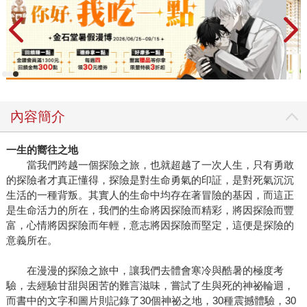
內容簡介
一生的嚮往之地
當我們跨越一個探險之旅，也就超越了一次人生，只有勇敢
的探險者才真正懂得，探險是對生命勇氣的印証，是對死氣沉沉
生活的一種背叛。其實人的生命中均存在著冒險的基因，而這正
是生命活力的所在，我們的生命將因探險而精彩，將因探險而豐
富，心情將因探險而年輕，意志將因探險而堅定，這便是探險的
意義所在。
在漫漫的探險之旅中，讓我們去體會寒冷與酷暑的極度考
驗，去經驗甘甜與困苦的難言滋味，嘗試了生與死的神祕輪迴，
而書中的文字和圖片則記錄了30個神祕之地，30種震撼體驗，30