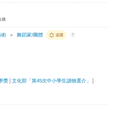
上限
藝術
＞
舞蹈家/團體
追蹤
?
學獎
文化部「第45次中小學生讀物選介」