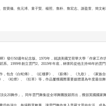
、曾寶儀、焦元溥、童子賢、楊照、詹朴、詹宏志、謝盈萱、簡文彬
蟬》發行50週年紀念版。1970年，就讀美國艾荷華大學「作家工作
蹈系。1999年創立雲門2。2019年年底，林懷民從他主持46年的雲
作，包含《白蛇傳》、《紅樓夢》、《薪傳》、《九歌》、《家族合
》、《松煙》、《狂草》等，作品屢獲國際重要媒體選為年度最佳舞
世紀頂尖20舞作」。同年雲門舞集從全球舞團脫穎而出，獲頒英國國家
費戶外演出，每場觀眾數萬，讓雲門舞作進入普羅大眾的生活，成為