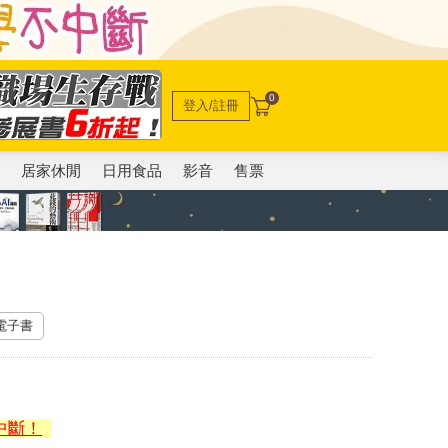
0
登入/註冊
電
居家休閒
日用食品
影音
售票
 電子書
中斷！