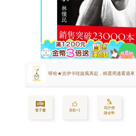
呀哈★吉伊卡哇旋風再起，精選周邊看過來
寫評價
電子書
喜歡+1
賺金幣