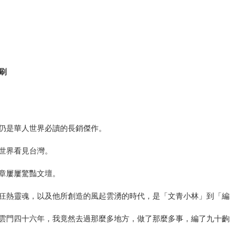
刷
仍是華人世界必讀的長銷傑作。
世界看見台灣。
章屢屢驚豔文壇。
狂熱靈魂，以及他所創造的風起雲湧的時代，是「文青小林」到「編
雲門四十六年，我竟然去過那麼多地方，做了那麼多事，編了九十齣