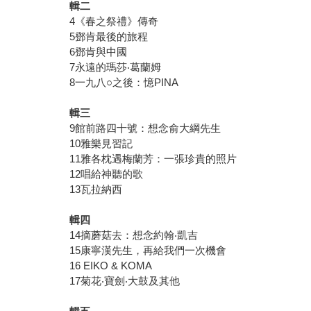
輯二
4《春之祭禮》傳奇
5鄧肯最後的旅程
6鄧肯與中國
7永遠的瑪莎‧葛蘭姆
8一九八○之後：憶PINA
輯三
9館前路四十號：想念俞大綱先生
10雅樂見習記
11雅各枕遇梅蘭芳：一張珍貴的照片
12唱給神聽的歌
13瓦拉納西
輯四
14摘蘑菇去：想念約翰‧凱吉
15康寧漢先生，再給我們一次機會
16 EIKO & KOMA
17菊花‧寶劍‧大鼓及其他