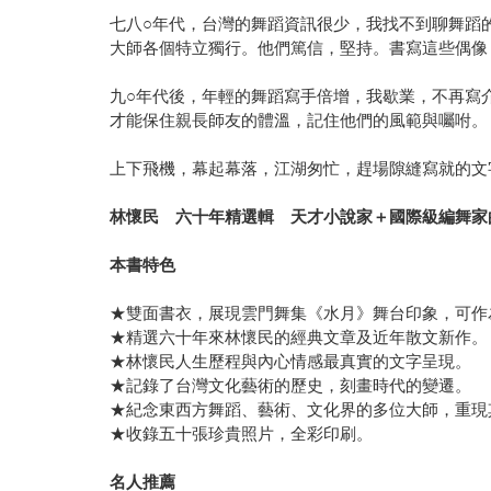
七八○年代，台灣的舞蹈資訊很少，我找不到聊舞蹈
大師各個特立獨行。他們篤信，堅持。書寫這些偶像
九○年代後，年輕的舞蹈寫手倍增，我歇業，不再寫
才能保住親長師友的體溫，記住他們的風範與囑咐。
上下飛機，幕起幕落，江湖匆忙，趕場隙縫寫就的文
林懷民 六十年精選輯 天才小說家＋國際級編舞家
本書特色
★雙面書衣，展現雲門舞集《水月》舞台印象，可作
★精選六十年來林懷民的經典文章及近年散文新作。
★林懷民人生歷程與內心情感最真實的文字呈現。
★記錄了台灣文化藝術的歷史，刻畫時代的變遷。
★紀念東西方舞蹈、藝術、文化界的多位大師，重現
★收錄五十張珍貴照片，全彩印刷。
名人推薦