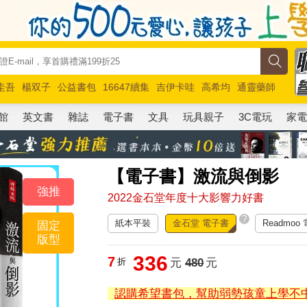
圭吾
楊双子
公益書包
16647續集
吉伊卡哇
高希均
通靈藥師
路邊攤新作
馬斯克
玩具總動員5
超慢跑
館
英文書
雜誌
電子書
文具
玩具親子
3C電玩
家
【電子書】激流與倒影
強推
2022金石堂年度十大影響力好書
?
紙本平裝
金石堂 電子書
Readmoo
固定
版型
336
7
折
元
480
元
認購希望書包，幫助弱勢孩童上學不