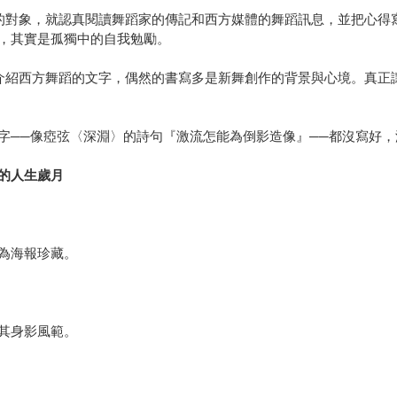
的對象，就認真閱讀舞蹈家的傳記和西方媒體的舞蹈訊息，並把心得
，其實是孤獨中的自我勉勵。
介紹西方舞蹈的文字，偶然的書寫多是新舞創作的背景與心境。真正
字──像瘂弦〈深淵〉的詩句『激流怎能為倒影造像』──都沒寫好
的人生歲月
為海報珍藏。
其身影風範。