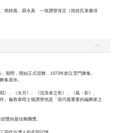
、簡靜惠、聶永真 一致讚譽肯定（按姓氏筆畫排
坊」期間，開始正式習舞，1973年創立雲門舞集。
門舞集退休。
唱》、《水月》、《流浪者之歌》、《風・影》、
作。倫敦泰晤士報讚譽他是「當代最重要的編舞家之
舞蹈獎的最佳舞團獎。
三四代台灣人的共同記憶。