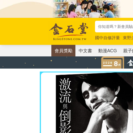
國中自修評量
東野
唯紅花綻放
奧德賽
會員獎勵
中文書
動漫ACG
親子