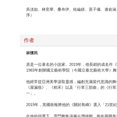
吳淡如、林奕華、桑布伊、桂綸鎂、莫子儀、連俞涵
序）
作者
林懷民
原是一位著名的小說家。2019年，他長銷的成名作《
1983年創辦國立藝術學院（今國立臺北藝術大學）舞
他經常從亞洲美學汲取靈感，編創充滿當代意識的舞
《屋漏痕》、《稻禾》以及「行草三部曲」的《行草
一」。
2019年，英國衛報將他的《關於島嶼》選入「21
在他的領導下，雲門舞集演遍台灣城鄉，每年舉辦免