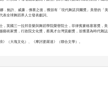
、碧娜．鮑許、威廉．佛賽之後，獲頒有「現代舞諾貝爾獎」美譽的「
代表全球舞蹈界人士發表獻詞。
士，英國三一拉邦音樂與舞蹈學院榮譽院士，菲律賓麥格塞塞獎，美
越藝術家獎，行政院文化獎，蔡萬才台灣貢獻獎，並獲選為時代雜誌
浪》（大塊文化）、《摩訶婆羅達》（聯合文學）。