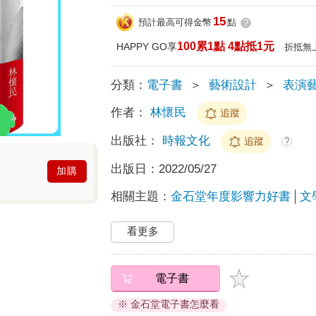
15
預計最高可得金幣
點
?
100累1點 4點抵1元
HAPPY GO享
折抵無
分類：
電子書
＞
藝術設計
＞
表演
作者：
林懷民
追蹤
出版社：
時報文化
追蹤
?
出版日：
2022/05/27
加購
相關主題：
金石堂年度影響力好書
文
看更多
電子書
※ 金石堂電子書怎麼看