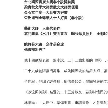
台北國際書展大獎非小說獎首獎
梁實秋文學大師獎散文大師獎優選
金石堂年度十大影響力好書
亞洲週刊全球華人十大好書（非小說）
藝術大師 人生代表作
雲門舞集《水月》雙面書衣 50張珍貴照片 全彩印
跳舞是末路，寫作是窮途
他都豁出去了
他十四歲發表第一篇小說。二十二歲出版的《蟬》，
二十六歲創辦雲門舞集，成為國際級的編舞大師，讓
半世紀，他編了許多舞，卻惜墨如金，偶爾發表的文
《激流與倒影》精選的二十五篇散文，顯影林懷民的
林懷民：「大疫中，準備出書，重讀舊作，才意識到