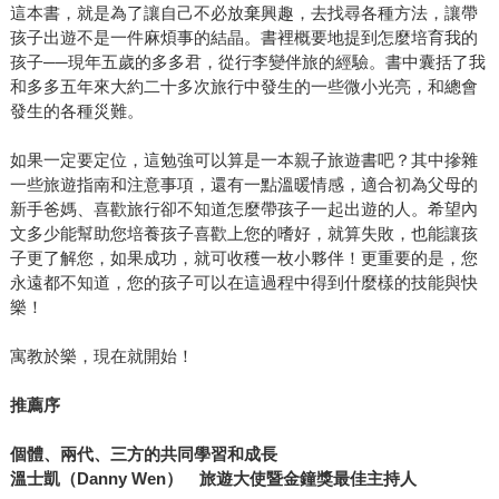
這本書，就是為了讓自己不必放棄興趣，去找尋各種方法，讓帶
孩子出遊不是一件麻煩事的結晶。書裡概要地提到怎麼培育我的
孩子──現年五歲的多多君，從行李變伴旅的經驗。書中囊括了我
和多多五年來大約二十多次旅行中發生的一些微小光亮，和總會
發生的各種災難。
如果一定要定位，這勉強可以算是一本親子旅遊書吧？其中摻雜
一些旅遊指南和注意事項，還有一點溫暖情感，適合初為父母的
新手爸媽、喜歡旅行卻不知道怎麼帶孩子一起出遊的人。希望內
文多少能幫助您培養孩子喜歡上您的嗜好，就算失敗，也能讓孩
子更了解您，如果成功，就可收穫一枚小夥伴！更重要的是，您
永遠都不知道，您的孩子可以在這過程中得到什麼樣的技能與快
樂！
寓教於樂，現在就開始！
推薦序
個體、兩代、三方的共同學習和成長
溫士凱（
Danny Wen
） 旅遊大使暨金鐘獎最佳主持人