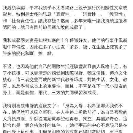
我必須承認，平常我幾乎不太看網路上親子旅行的相關性文章或
影片。特別是太多的訊息「真實性」、「消費性」、「教育性」
和「社會責任性」讓我存疑？然而，多年來唯一讓我持續追蹤和
認同的，就只有目前旅居新加坡的彧馨了！
我和彧馨兩夫妻是知根知底的十年舊識好友。他們的行事作風新
潮中帶傳統，因此在多了小朋友「多多」後，在生活上確實多了
許多的變化和斷、捨、離。
不過，也因為他們自己的國際生活經驗豐富且個人風格十足，有
了小孩後，可以更清楚的感受到國際視野、獨立個性、傳承文化
核心，這三者交疊而成的新世代教養環境，對於生活、文化、教
育，以及學習成長上的重要性。而且，不單是在下一代小朋友的
身上，而是個體、兩代、三方的共同學習和成長。
我特別喜歡彧馨的這段文字：「身為人母，我希望哪天我們不
在，他仍然可以獨立堅強、在人生路上勇敢前行，為自己喜歡的
人肩負風雨。所以從開始就希望他勇敢、獨立、具備好奇心。這
恰恰也是一個合格旅伴的條件。」她把宇宙的中心不應該只是在
自己身上這件事，用簡單明瞭的方式闡述得非常貼切。更把教