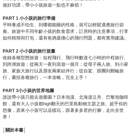
做好功課，帶小小孩旅遊一點也不麻煩！
PART 1
小小孩的旅行準備
平時養成不怕生、到哪都能睡的性格，就可以輕鬆適應旅行節
奏。旅遊中不同年齡小孩的飲食需求，訂房時的注意事項，行李
如何精簡與打包，還有爸媽最擔心的飛行問題，都有實用建議。
PART 2
小小孩的旅行規畫
收錄各種型態旅遊：短程飛行、飛行時數達七小時的中程旅行、
到跨洲旅遊；從兩天一夜到居遊一個月；從母子兩人旅、到小家
旅、家族大旅行以及朋友兩家結伴行；從自駕、跟團到郵輪旅
行，囊括各種旅行，一本攻略，完全上手！
PART 3
小小孩的世界地圖
誰說帶小孩只能去遊樂園？日本泡湯、北海道泛舟、巴黎泡咖啡
館，還有大人小孩都high翻天的巴里島動物主題之旅。超乎你的
想像，原來小小孩可以這樣玩，跟著多多君的行腳，走向全世
界！
│
關於本書│