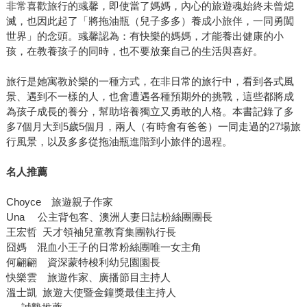
非常喜歡旅行的彧馨，即使當了媽媽，內心的旅遊魂始終未曾熄
滅，也因此起了「將拖油瓶（兒子多多）養成小旅伴，一同勇闖
世界」的念頭。彧馨認為：有快樂的媽媽，才能養出健康的小
孩，在教養孩子的同時，也不要放棄自己的生活與喜好。
旅行是她寓教於樂的一種方式，在非日常的旅行中，看到各式風
景、遇到不一樣的人，也會遭遇各種預期外的挑戰，這些都將成
為孩子成長的養分，幫助培養獨立又勇敢的人格。本書記錄了多
多7個月大到5歲5個月，兩人（有時會有爸爸）一同走過的27場旅
行風景，以及多多從拖油瓶進階到小旅伴的過程。
名人推薦
Choyce 旅遊親子作家
Una 公主背包客、澳洲人妻日誌粉絲團團長
王宏哲 天才領袖兒童教育集團執行長
囧媽 混血小王子的日常粉絲團唯一女主角
何翩翩 資深蒙特梭利幼兒園園長
快樂雲 旅遊作家、廣播節目主持人
溫士凱 旅遊大使暨金鐘獎最佳主持人