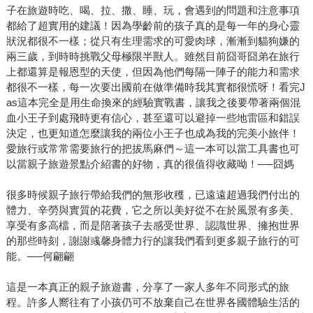
子在旅遊時吃、喝、拉、撒、睡、玩，會遇到的問題和注意事項
都給了超實用的建議！因為學齡前的孩子真的是每一年的身心靈
狀況都很不一樣；從只有生理需求的可愛肉球，漸漸到貓狗嫌的
兩三歲，到時時挑戰父母極限半獸人。雖然目前囧哥囧弟在旅行
上都還算是報恩型的天使，但因為他們每隔一陣子的能力和需求
都很不一樣，每一次要出國前在做準備時我其實都很慌呀！看完J
as這本完全是用生命換來的經驗實戰書，讓我之後要帶著兩個混
血小王子到處飛時更有信心，甚至還可以避掉一些地雷區和錯誤
決定，也更知道怎麼讓我的兩位小王子也成為我的完美小旅伴！
愛旅行或常常需要旅行的把拔馬麻們～這一本可以當工具書也可
以當親子旅遊景點介紹書的好物，真的很值得收藏呦！──囧媽
很多時候親子旅行帶給我們的無形收穫，已遠遠超過我們付出的
體力、辛勞與實質的花費，它之所以美好從不在於風景有多美、
享受有多高檔，而是陪著孩子去感受世界、認識世界、擁抱世界
的那些時刻，謝謝彧馨身體力行的讓我們看到更多親子旅行的可
能。──何翩翩
這是一本真正的親子旅遊書，分享了一家人多年不同形式的旅
程。許多人嚮往有了小孩仍可不放棄自己在世界各國體驗生活的