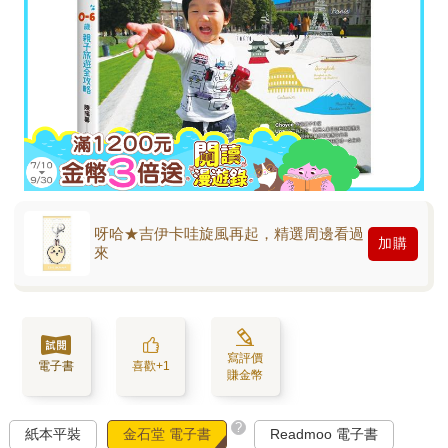
呀哈★吉伊卡哇旋風再起，精選周邊看過
加購
來
寫評價
電子書
喜歡+1
賺金幣
?
紙本平裝
金石堂 電子書
Readmoo 電子書