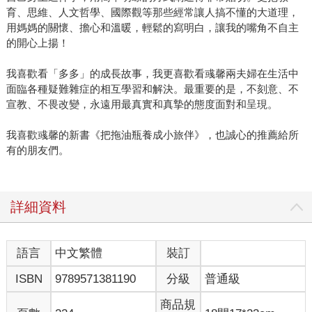
育、思維、人文哲學、國際觀等那些經常讓人搞不懂的大道理，
用媽媽的關懷、擔心和溫暖，輕鬆的寫明白，讓我的嘴角不自主
的開心上揚！
我喜歡看「多多」的成長故事，我更喜歡看彧馨兩夫婦在生活中
面臨各種疑難雜症的相互學習和解決。最重要的是，不刻意、不
宣教、不畏改變，永遠用最真實和真摯的態度面對和呈現。
我喜歡彧馨的新書《把拖油瓶養成小旅伴》，也誠心的推薦給所
有的朋友們。
詳細資料
語言
中文繁體
裝訂
ISBN
9789571381190
分級
普通級
商品規