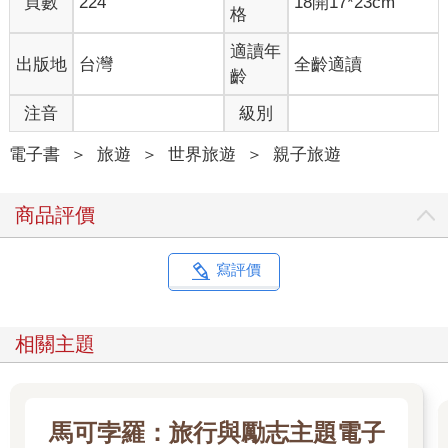
頁數
224
18開17*23cm
格
適讀年
出版地
台灣
全齡適讀
齡
注音
級別
電子書
＞
旅遊
＞
世界旅遊
＞
親子旅遊
商品評價
寫評價
相關主題
馬可孛羅：旅行與勵志主題電子