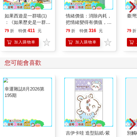
如果西遊是一群喵(1)
情緒價值：消除內耗，
臺灣
：《如果歷史是一群
把情緒變得有價值，跟
喵》作者最新力作，附
誰都能自在相處
411
316
79
折
特價
元
79
折
特價
元
79
折
【首卷特典】拉頁
加入購物車
加入購物車
您可能會喜歡
幸運雜誌8月2026第
吉伊卡哇 造型貼紙-紫
別觸