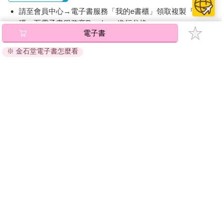
請至會員中心→電子書服務「我的e書櫃」領取複製『兌換
碼』至電子書服務商Readmoo進行兌換。
電子書
退換貨須知：
※ 金石堂電子書怎麼看
因版權保護，您在金石堂所購買的電子書僅能以金石堂專屬
的閱讀軟體開啟閱讀，無法以其他閱讀器或直接下載檔案。
依據「消費者保護法」第19條及行政院消費者保護處公告之
「通訊交易解除權合理例外情事適用準則」，非以有形媒介
提供之數位內容或一經提供即為完成之線上服務，經消費者
事先同意始提供。（如：電子書、電子雜誌、下載版軟體、
虛擬商品…等），
不受「網購服務需提供七日鑑賞期」的限
制
。為維護您的權益，建議您先使用「試閱」功能後再付款
購買。