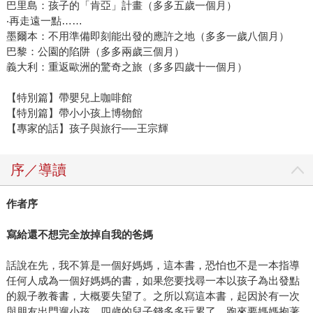
巴里島：孩子的「肯亞」計畫（多多五歲一個月）
‧再走遠一點……
墨爾本：不用準備即刻能出發的應許之地（多多一歲八個月）
巴黎：公園的陷阱（多多兩歲三個月）
義大利：重返歐洲的驚奇之旅（多多四歲十一個月）
【特別篇】帶嬰兒上咖啡館
【特別篇】帶小小孩上博物館
【專家的話】孩子與旅行──王宗輝
序／導讀
作者序
寫給還不想完全放掉自我的爸媽
話說在先，我不算是一個好媽媽，這本書，恐怕也不是一本指導
任何人成為一個好媽媽的書，如果您要找尋一本以孩子為出發點
的親子教養書，大概要失望了。之所以寫這本書，起因於有一次
與朋友出門遛小孩，四歲的兒子錢多多玩累了，跑來要媽媽抱著