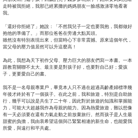
走時被我拒絕，我那已經累攤的媽媽朋友一臉感激涕零地看著
我。
「還好你拒絕了」她說：「不然我兒子一定也要我抱，我都做好
抱他的準備了。」而那位爸爸在旁邊大點其頭。
雖然沒有特別表現出來，但當時心下非常震撼。原來這個年代，
當父母的壓力值居然可以升這麼高！
為此，我想為天下初作父母、壓力巨大的朋友們寫一本書。一本
跟教育關聯不太大、最主要是對孩子好，也要對自己好；愛孩
子，更要愛自己的書。
我不是一名母親專業戶，畢竟本人只不過在超過高齡產婦標準幾
年後才終於有了一個孩子。在此之前，我和旅遊，特別是自助旅
行，幾乎可以說是共生了二十年，因此對於旅遊的知識和掌握能
力，可能大大超越我作為母親的能力。因為熱愛旅遊，難以想像
有一天必須要在還有力氣走動之前放棄旅行。然而孩子是人生最
甜蜜的負擔，我由衷希望這個與己緊緊相連的新生命，也能愛我
所愛，與遠行和平共處。