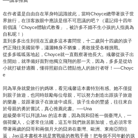
──誠摯推薦
在作者還是自由自在單身時認識彼此，當時Choyce總帶著孩子世
界旅行，在頂客族眼中應該是很不可思議的吧？（還記得十四年
前倡議「Choyce體驗式教養」，被許多不婚不生小孩的人指責為
自私呢！）
直到多多出生到現在五歲多這本書問世，十二歲與十四歲的孩子
們正飛往美國留學，瀟灑轉身不猶豫，勇敢接受各種挑戰。
從多多呱呱落地起，Choyce就一直觀察著他長大。彧馨從孩子出
生開始，就準備好面對他獨立飛翔的那一天，因為，多多是從幼
小就打破舒適圈，懂得照顧自己體貼他人的旅行者呀！──Choyc
e
同為單身就愛旅行的媽咪，看完彧馨這本書特別有感。她不僅提
到親子旅遊，也同時鼓勵每位母親，可以努力創造出跟孩子旅遊
的樂趣，並跟著孩子在旅途中成長。孩子生命的豐盛，往往來自
於母親的勇於嘗試，真心推薦此書。──Una
超級榮幸可以拜讀Jas 的這本書，因為我和囧爸一個臺灣人，一
個荷蘭人，公婆常住法國，這五年我們旅居新加坡，也必須常常
帶著兩歲的囧哥和兩個月大的囧弟在臺灣、歐洲、東南亞間往
返．Jas這本書根本就是實戰級的教戰手冊！把每個不同年齡的孩