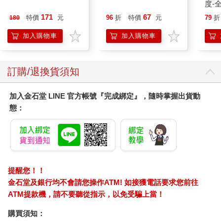
195期
度-
171
67
特價
元
96
折
特價
元
79
折
180
加入購物車
加入購物車
訂購/退換貨須知
加入金石堂 LINE 官方帳號『完成綁定』，隨時掌握出貨動
態：
提醒您！！
金石堂及銀行均不會請您操作ATM! 如接獲電話要求您前往
ATM提款機，請不要聽從指示，以免受騙上當！
購買須知：