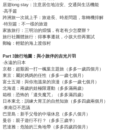
居遊long stay：注意居住地治安、交通與生活機能
‧高手篇
跨洲旅一次就上手：旅途長、時差問題，靠轉機排解
‧特別篇：不一樣的旅遊
家族旅行：三明治的煩惱，有老有少怎麼辦？
旅行社團體旅行：得事事遷就，小孩大些再嘗試
郵輪：輕鬆的海上渡假村
Part 3旅行地圖：與小旅伴的吉光片羽
‧永遠的日本
京都：超艱困一打一楓葉主題旅（多多一歲四個月）
東京：屬於媽媽的任性（多多一歲七個月）
富士五湖：與你泡溫泉的浪漫（多多一歲七個月）
北海道：兩歲的娃極限運動（多多滿兩歲）
箱根：恐怖的「遺失魔咒」（多多滿四歲）
日本東北：訓練大胃王的自然知旅（多多四歲兩個月）
‧東南亞不思議
巴里島：新手父母的中場休息（多多八個月）
曼谷：親子遊行不行？（多多三歲半）
芭達雅：危險的三角地帶（多多四歲四個月）