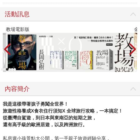
活動訊息
教場電影版
金
內容簡介
我是這樣帶著孩子勇闖全世界！
旅遊性格養成X食衣住行須知X 全球旅行攻略，一本搞定！
從臺灣自駕遊，到日本與東南亞的短期之旅，
還有高手級的歐洲居遊，以及跨洲旅行。
私房遛小孩景點大公開，第一手親子旅遊經驗分享，