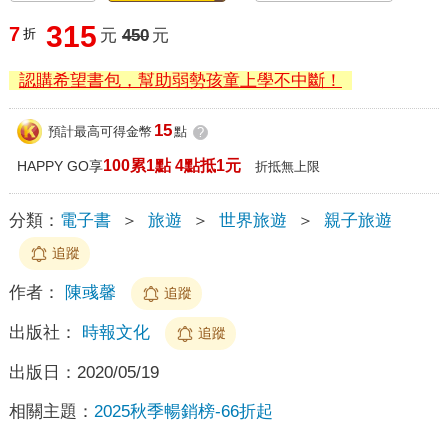
315
7
折
元
450
元
認購希望書包，幫助弱勢孩童上學不中斷！
15
預計最高可得金幣
點
?
100累1點 4點抵1元
HAPPY GO享
折抵無上限
分類：
電子書
＞
旅遊
＞
世界旅遊
＞
親子旅遊
追蹤
作者：
陳彧馨
追蹤
出版社：
時報文化
追蹤
出版日：
2020/05/19
相關主題：
2025秋季暢銷榜-66折起