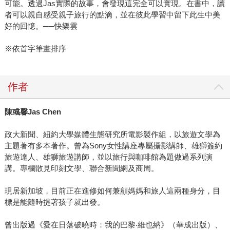
可能。透過Jas實際的故事，會發現這完全可以實現。在書中，讀
者可以親自感受親子旅行的點滴，並在彼此學習中留下此生中美
好的回憶。──快樂雲
※依首字筆畫排序
作者
陳彧馨
Jas Chen
政大新聞、紐約大學媒體生態研究所電影製作組，以旅遊文學為
主題著有多本著作。曾為Sony女性講座專屬攝影講師、雄獅簽約
旅遊達人、雄獅旅遊講師，並以旅行與咖啡館為題做過系列演
講。專欄散見印刻文學、聯合新聞網及商周。
現居新加坡，目前正在進修如何兼顧媽媽和旅人這兩種身分，目
標是能隨時提著孩子就出發。
曾出版過《愛在日落破曉時：我的巴黎‧維也納》（華成出版）、