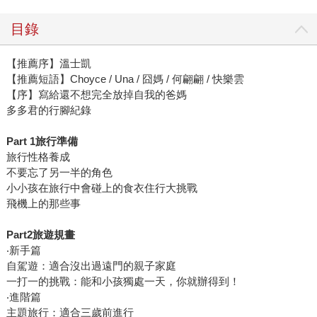
目錄
【推薦序】溫士凱
【推薦短語】Choyce / Una / 囧媽 / 何翩翩 / 快樂雲
【序】寫給還不想完全放掉自我的爸媽
多多君的行腳紀錄
Part 1旅行準備
旅行性格養成
不要忘了另一半的角色
小小孩在旅行中會碰上的食衣住行大挑戰
飛機上的那些事
Part2旅遊規畫
‧新手篇
自駕遊：適合沒出過遠門的親子家庭
一打一的挑戰：能和小孩獨處一天，你就辦得到！
‧進階篇
主題旅行：適合三歲前進行