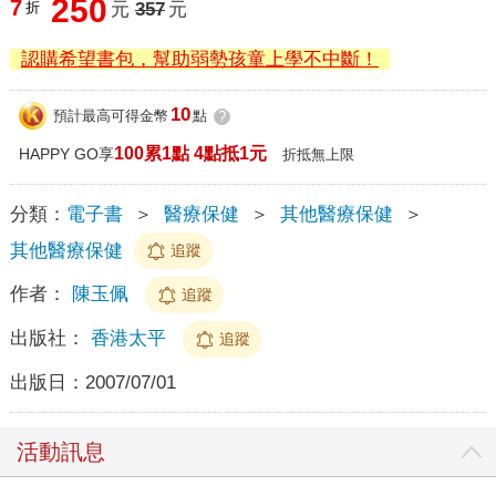
250
7
折
元
357
元
認購希望書包，幫助弱勢孩童上學不中斷！
10
預計最高可得金幣
點
?
100累1點 4點抵1元
HAPPY GO享
折抵無上限
分類：
電子書
＞
醫療保健
＞
其他醫療保健
＞
其他醫療保健
追蹤
作者：
陳玉佩
追蹤
出版社：
香港太平
追蹤
出版日：
2007/07/01
活動訊息