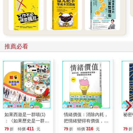
推薦必看
如果西遊是一群喵(1)
情緒價值：消除內耗，
祕密
：《如果歷史是一群
把情緒變得有價值，跟
喵》作者最新力作，附
誰都能自在相處
411
316
79
折
特價
元
79
折
特價
元
79
折