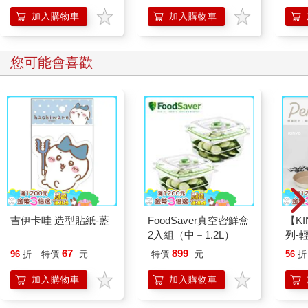
【首卷特典】拉頁
加入購物車
加入購物車
您可能會喜歡
吉伊卡哇 造型貼紙-藍
FoodSaver真空密鮮盒
【KI
2入組（中－1.2L）
列-
平煎
67
899
96
折
特價
元
特價
元
56
折
加入購物車
加入購物車