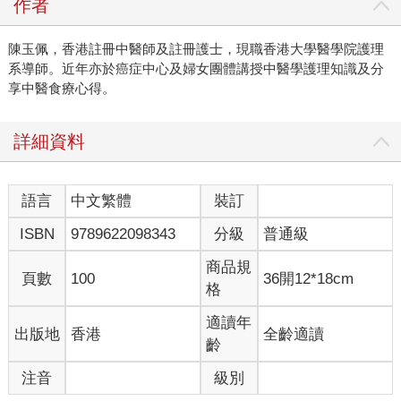
作者
陳玉佩，香港註冊中醫師及註冊護士，現職香港大學醫學院護理
系導師。近年亦於癌症中心及婦女團體講授中醫學護理知識及分
享中醫食療心得。
詳細資料
語言
中文繁體
裝訂
ISBN
9789622098343
分級
普通級
商品規
頁數
100
36開12*18cm
格
適讀年
出版地
香港
全齡適讀
齡
注音
級別