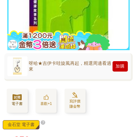
呀哈★吉伊卡哇旋風再起，精選周邊看過
加購
來
寫評價
電子書
喜歡+1
賺金幣
?
金石堂 電子書