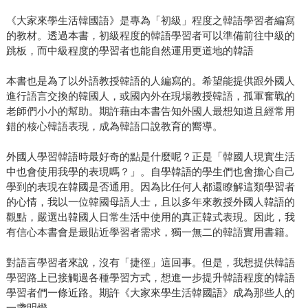
《大家來學生活韓國語》是專為「初級」程度之韓語學習者編寫
的教材。透過本書，初級程度的韓語學習者可以準備前往中級的
跳板，而中級程度的學習者也能自然運用更道地的韓語
本書也是為了以外語教授韓語的人編寫的。希望能提供跟外國人
進行語言交換的韓國人，或國內外在現場教授韓語，孤軍奮戰的
老師們小小的幫助。期許藉由本書告知外國人最想知道且經常用
錯的核心韓語表現，成為韓語口說教育的嚮導。
外國人學習韓語時最好奇的點是什麼呢？正是「韓國人現實生活
中也會使用我學的表現嗎？」。自學韓語的學生們也會擔心自己
學到的表現在韓國是否通用。因為比任何人都還瞭解這類學習者
的心情，我以一位韓國母語人士，且以多年來教授外國人韓語的
觀點，嚴選出韓國人日常生活中使用的真正韓式表現。因此，我
有信心本書會是最貼近學習者需求，獨一無二的韓語實用書籍。
對語言學習者來說，沒有「捷徑」這回事。但是，我想提供韓語
學習路上已接觸過各種學習方式，想進一步提升韓語程度的韓語
學習者們一條近路。期許《大家來學生活韓國語》成為那些人的
一盞明燈。