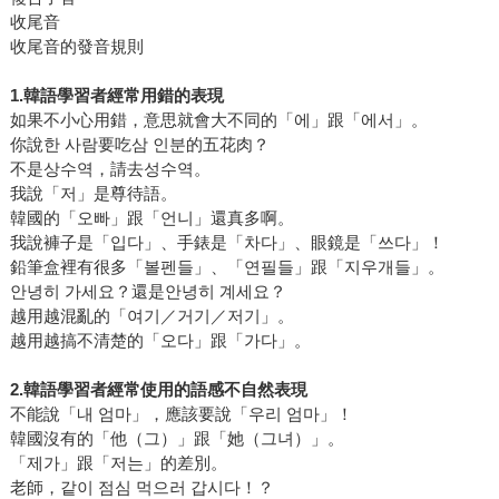
收尾音
收尾音的發音規則
1.韓語學習者經常用錯的表現
如果不小心用錯，意思就會大不同的「에」跟「에서」。
你說한 사람要吃삼 인분的五花肉？
不是상수역，請去성수역。
我說「저」是尊待語。
韓國的「오빠」跟「언니」還真多啊。
我說褲子是「입다」、手錶是「차다」、眼鏡是「쓰다」！
鉛筆盒裡有很多「볼펜들」、「연필들」跟「지우개들」。
안녕히 가세요？還是안녕히 계세요？
越用越混亂的「여기／거기／저기」。
越用越搞不清楚的「오다」跟「가다」。
2.韓語學習者經常使用的語感不自然表現
不能說「내 엄마」，應該要說「우리 엄마」！
韓國沒有的「他（그）」跟「她（그녀）」。
「제가」跟「저는」的差別。
老師，같이 점심 먹으러 갑시다！？