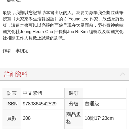
最後，我難以忘記幫助本書出版的人。我要向激勵我企劃並執筆
撰寫《大家來學生活韓國語》的 Ji Young Lee 作家、欣然允許出
版，讓這本書可以以亮眼的面貌呈現在大眾面前，勞心費神的韓
國文化社Jeong Heum Cho 部長與Joo Ri Kim 編輯以及韓國文化
社相關工作人員致上誠摯的謝意。
作者 李姸定
詳細資料
語言
中文繁體
裝訂
ISBN
9789864542529
分級
普通級
商品規
頁數
208
18開17*23cm
格