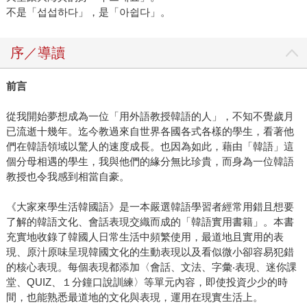
不是「섭섭하다」，是「아쉽다」。
序／導讀
前言
從我開始夢想成為一位「用外語教授韓語的人」，不知不覺歲月
已流逝十幾年。迄今教過來自世界各國各式各樣的學生，看著他
們在韓語領域以驚人的速度成長。也因為如此，藉由「韓語」這
個分母相遇的學生，我與他們的緣分無比珍貴，而身為一位韓語
教授也令我感到相當自豪。
《大家來學生活韓國語》是一本嚴選韓語學習者經常用錯且想要
了解的韓語文化、會話表現交織而成的「韓語實用書籍」。本書
充實地收錄了韓國人日常生活中頻繁使用，最道地且實用的表
現、原汁原味呈現韓國文化的生動表現以及看似微小卻容易犯錯
的核心表現。每個表現都添加〈會話、文法、字彙‧表現、迷你課
堂、QUIZ、１分鐘口說訓練〉等單元內容，即使投資少少的時
間，也能熟悉最道地的文化與表現，運用在現實生活上。