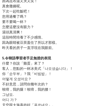
因為昆布湯又哭又笑！
真會撒嬌呢。
下次一起吃飯吧！
您用過餐了嗎？
要不要喝一杯？
怎麼這麼沒有眼力？
湯頭真清爽！
這段時間培養了不少感情。
因為眼睛被豆莢蓋住了所以才那樣。
昨天看的房子一直浮現在我眼前。
5.令韓語學習者手足無措的表現
什麼？你說「雞蛋」來了？
客人，您點的一杯冰美式「나오셨습니다」！
你「순두부」？我「비빔밥」！
어떻게 오셨어요？
不好意思，請問你幾年次的？
唉唷，我的腿！唉唷，我的腰！
그냥요.
어디 가？
天空跟大海真的好「푸르네요」。