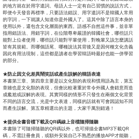
的地方就在於用字遣詞。母語人士一定有自己習慣的說話方式，
即便今天發音再標準，只要語法錯誤、用字遣詞不是韓國人常用
的字詞，一下就讓人知道你是外國人了。這其中除了語言本身的
使用以外，還包含文化層面的東西。語感不自然這件事，並非單
指用錯語法、用錯字詞，在位階尊卑嚴謹的韓國社會，哪些話只
能對上位者使用，哪些話只能對平輩使用，對晚輩又該怎麼講話
皆有其規範。而哪個語尾、哪種說法其背後又是因何種文化含義
因此有用法現制，這些都是讀者在學習韓語時最好也能一併學習
的部分。
★
防止因文化差異鬧笑話或產生誤解的韓語表達
本書第三章、第四章主要是以文化類的表現和慣用語為主，第五
章雖也是文化類的表現，但會比較著重於常令外國人會錯意而造
成尷尬或誤解的表現。其實同樣的情形不只發生在兩個文化背景
不同的語言交流，光是中文表達，同樣的話就有可會因認知不同
而產生誤解。第五章精選出的主題，大家千萬別錯過！
★
提供全書音檔下載及QR碼線上音檔隨掃隨聽
本書除了可隨掃隨聽的QR碼以外，也可掃描全書MP3下載QR
碼，不需註冊會員，或額外安裝自己不熟悉的播放APP才能聽，