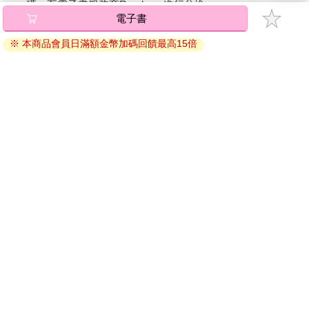
碼』至電子書服務商Readmoo進行兌換。
電子書
退換貨須知：
※ 本商品會員日滿額金幣加碼回饋最高15倍
因版權保護，您在金石堂所購買的電子書僅能以金石堂專屬
的閱讀軟體開啟閱讀，無法以其他閱讀器或直接下載檔案。
依據「消費者保護法」第19條及行政院消費者保護處公告之
「通訊交易解除權合理例外情事適用準則」，非以有形媒介
提供之數位內容或一經提供即為完成之線上服務，經消費者
事先同意始提供。（如：電子書、電子雜誌、下載版軟體、
虛擬商品…等），
不受「網購服務需提供七日鑑賞期」的限
制
。為維護您的權益，建議您先使用「試閱」功能後再付款
購買。