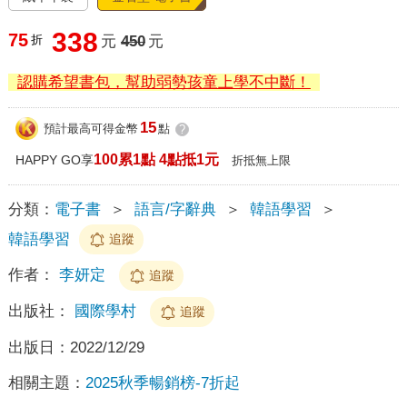
338
75
折
元
450
元
認購希望書包，幫助弱勢孩童上學不中斷！
15
預計最高可得金幣
點
?
100累1點 4點抵1元
HAPPY GO享
折抵無上限
分類：
電子書
＞
語言/字辭典
＞
韓語學習
＞
韓語學習
追蹤
作者：
李妍定
追蹤
出版社：
國際學村
追蹤
出版日：
2022/12/29
相關主題：
2025秋季暢銷榜-7折起