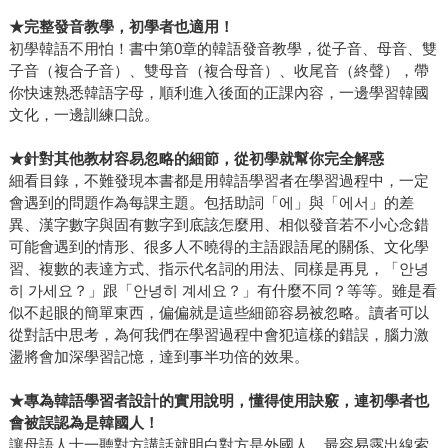
★
完整發音教學，初學者也適用！
初學韓語不用怕！書中第0章的韓語發音教學，從子音、母音、雙
子音（複合子音）、雙母音（複合母音）、收尾音（終聲），帶
你快速熟悉韓語字母，順利進入後面的正課內容，一邊學習韓國
文化，一邊訓練口說。
★
針對其他教材容易忽略的細節，從初學就幫你完全解惑
細看目錄，不難發現本書都是用韓語學習者在學習過程中，一定
會遇到的問題作為每課主題。包括助詞「에」與「에서」的差
異、漢字數字與固有數字到底該怎麼用、相似發音若不小心念錯
可能會遇到的情形、很多人不曉得的主語跟語尾的關係、文化學
習、複數的表達方式、指示代名詞的用法、同樣是再見，「안녕
히 가세요？」跟「안녕히 계세요？」有什麼不同？等等。雖是看
似不起眼的簡單東西，偏偏就是這些細節容易被忽略。讀者可以
從對話中思考，為何我們在學習過程中會犯這樣的錯誤，腦力激
盪將會加深學習記憶，達到事半功倍的效果。
★
專為韓語學習者設計的實用說明，懂得使用訣竅，連初學者也
會被誤認為是韓國人！
讓母語人士一聽對方講話就明白對方是外國人，最容易露出線索