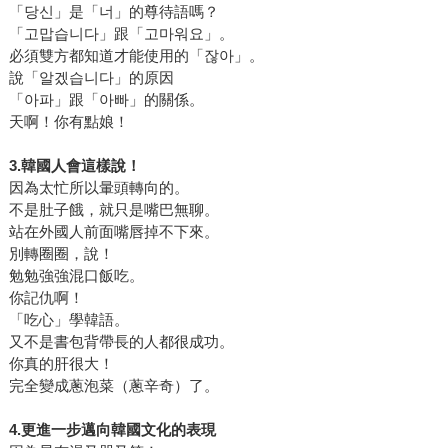
「당신」是「너」的尊待語嗎？
「고맙습니다」跟「고마워요」。
必須雙方都知道才能使用的「잖아」。
說「알겠습니다」的原因
「아파」跟「아빠」的關係。
天啊！你有點娘！
3.韓國人會這樣說！
因為太忙所以暈頭轉向的。
不是肚子餓，就只是嘴巴無聊。
站在外國人前面嘴唇掉不下來。
別轉圈圈，說！
勉勉強強混口飯吃。
你記仇啊！
「吃心」學韓語。
又不是書包背帶長的人都很成功。
你真的肝很大！
完全變成蔥泡菜（蔥辛奇）了。
4.更進一步邁向韓國文化的表現