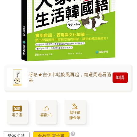
呀哈★吉伊卡哇旋風再起，精選周邊看過
加購
來
寫評價
電子書
喜歡+1
賺金幣
?
紙本平裝
金石堂 電子書