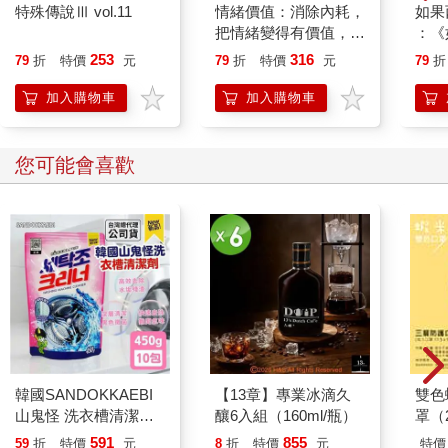
特殊傳說Ⅲ vol.11
情緒價值：消除內耗，
如果
把情緒變得有價值，跟
：《
誰都能自在相處
喵》
253
316
79
折
特價
元
79
折
特價
元
79
折
【首
加入購物車
加入購物車
您可能會喜歡
韓國SANDOKKAEBI
【13章】專業冰滴久
雙色
山鬼怪 洗衣槽清潔劑
釀6入組（160ml/瓶）
罩（
450公克-10包組
591
855
59
折
特價
元
8
折
特價
元
特價