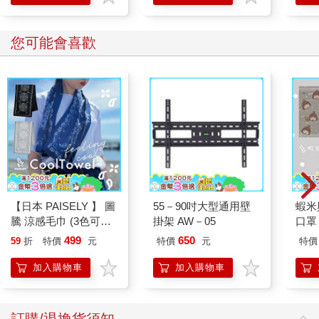
您可能會喜歡
【日本 PAISELY 】 圖
55－90吋大型通用壁
蝦米
騰 涼感毛巾 (3色可選)
掛架 AW－05
口罩
涼感毛巾 涼感巾 冰涼
499
650
59
折
特價
元
特價
元
特價
巾 日本涼感毛巾 運動
毛巾
加入購物車
加入購物車