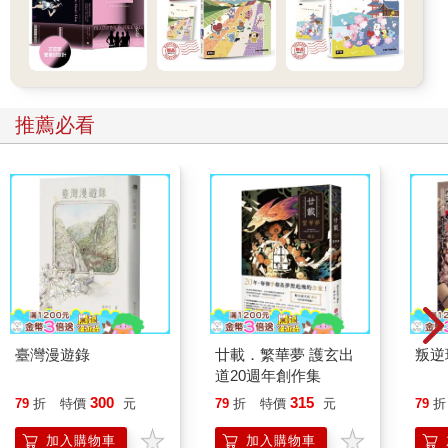
推薦必看
臺灣漫遊錄
廿載．繁華夢 護玄出
叛逆
道20週年創作集
300
315
79
折
特價
元
79
折
特價
元
79
折
加入購物車
加入購物車