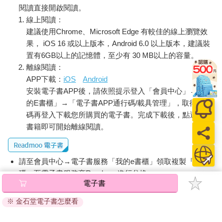
閱讀直接開啟閱讀。
線上閱讀：
建議使用Chrome、Microsoft Edge 有較佳的線上瀏覽效
果， iOS 16 或以上版本，Android 6.0 以上版本，建議裝
置有6GB以上的記憶體，至少有 30 MB以上的容量。
離線閱讀：
APP下載：
iOS
Android
安裝電子書APP後，請依照提示登入「會員中心」→「我
的E書櫃」→「電子書APP通行碼/載具管理」，取得通行
碼再登入下載您所購買的電子書。完成下載後，點選任一
書籍即可開始離線閱讀。
請至會員中心→電子書服務「我的e書櫃」領取複製『兌換
碼』至電子書服務商Readmoo進行兌換。
電子書
退換貨須知：
※ 金石堂電子書怎麼看
因版權保護，您在金石堂所購買的電子書僅能以金石堂專屬
的閱讀軟體開啟閱讀，無法以其他閱讀器或直接下載檔案。