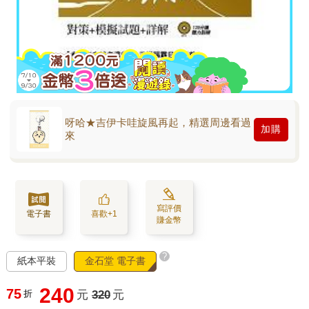
呀哈★吉伊卡哇旋風再起，精選周邊看過
加購
來
寫評價
電子書
喜歡+1
賺金幣
?
紙本平裝
金石堂 電子書
240
75
折
元
320
元