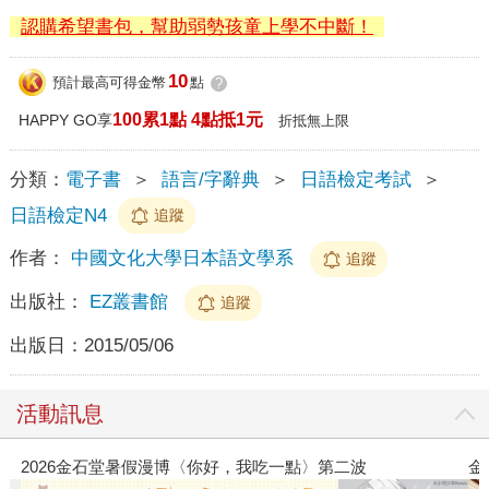
認購希望書包，幫助弱勢孩童上學不中斷！
10
預計最高可得金幣
點
?
100累1點 4點抵1元
HAPPY GO享
折抵無上限
分類：
電子書
＞
語言/字辭典
＞
日語檢定考試
＞
日語檢定N4
追蹤
作者：
中國文化大學日本語文學系
追蹤
出版社：
EZ叢書館
追蹤
出版日：
2015/05/06
活動訊息
點〉第二波
金石堂2026海外優惠：電子書