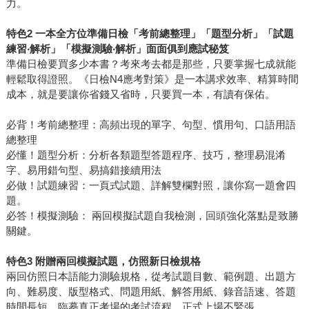
力。
特色2 一本全方位準備日檢「考前總整理」「題型分析」「試題
練習‧解析」「模擬測驗‧解析」面面俱到應試秘笈
準備日檢要買多少本書？考來考去都是那些，只要掌握七成就能
輕鬆取得證照。《日檢N4應考對策》是一本講求效率、精算時間
成本，就是要讓你省錢又省時，只要買一本，有讀有保佑。
必背！考前總整理：高頻出現的單字、句型、慣用句、口語用語
總整理
必懂！題型分析：分析各類題型答題程序、技巧，整理易混淆
字、易用錯句型、易搞錯接續用法
必做！試題練習：一頁式試題、詳解雙欄對照，讓你寫一題會四
題。
必答！模擬測驗： 兩回模擬試題自我檢測，回頭強化落點是致勝
關鍵。
特色3 附贈兩回模擬試題，仿照新日檢規格
兩回仿照日本語能力測驗規格，從考試題目數、範例題、出題方
向、難易度、版型格式、問題用紙、解答用紙、錄音語速、答題
時間長短，臨摹真正考場的考試流程，正式上場不緊張。