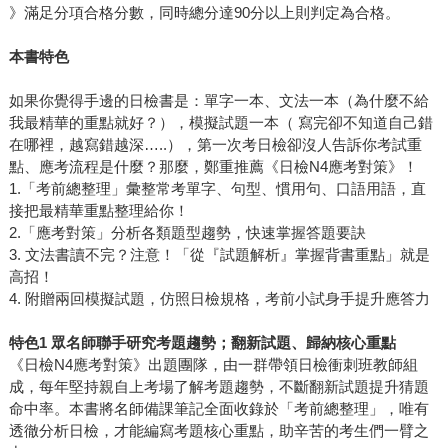
》滿足分項合格分數，同時總分達90分以上則判定為合格。
本書特色
如果你覺得手邊的日檢書是：單字一本、文法一本（為什麼不給
我最精華的重點就好？），模擬試題一本（ 寫完卻不知道自己錯
在哪裡，越寫錯越深…..），第一次考日檢卻沒人告訴你考試重
點、應考流程是什麼？那麼，鄭重推薦《日檢N4應考對策》！
1.「考前總整理」彙整常考單字、句型、慣用句、口語用語，直
接把最精華重點整理給你！
2.「應考對策」分析各類題型趨勢，快速掌握答題要訣
3. 文法書讀不完？注意！「從『試題解析』掌握背書重點」就是
高招！
4. 附贈兩回模擬試題，仿照日檢規格，考前小試身手提升應答力
特色1 眾名師聯手研究考題趨勢；翻新試題、歸納核心重點
《日檢N4應考對策》出題團隊，由一群帶領日檢衝刺班教師組
成，每年堅持親自上考場了解考題趨勢，不斷翻新試題提升猜題
命中率。本書將名師備課筆記全面收錄於「考前總整理」，唯有
透徹分析日檢，才能編寫考題核心重點，助辛苦的考生們一臂之