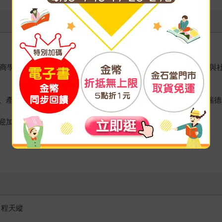
ch商學院資訊系統管理與行銷MBA。曾任企業行銷長、雜誌總編輯
規劃、多語文案與文化轉換顧問等服務，並持續寫作《傅瑞德的硬派行銷塾》（
入Facebook「傅瑞德的硬派行銷塾」社團！
 程天縱