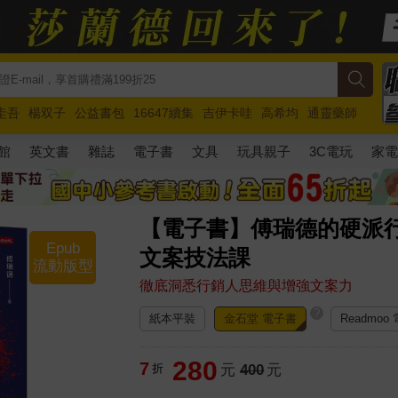
圭吾
楊双子
公益書包
16647續集
吉伊卡哇
高希均
通靈藥師
路邊攤新作
馬斯克
玩具總動員5
超慢跑
館
英文書
雜誌
電子書
文具
玩具親子
3C電玩
家
【電子書】傅瑞德的硬派行
Epub
文案技法課
流動版型
徹底洞悉行銷人思維與增強文案力
?
紙本平裝
金石堂 電子書
Readmoo
280
7
折
元
400
元