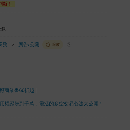
中斷！
上限
業務
＞
廣告/公關
追蹤
?
報商業書66折起
元用權證賺到千萬，靈活的多空交易心法大公開！