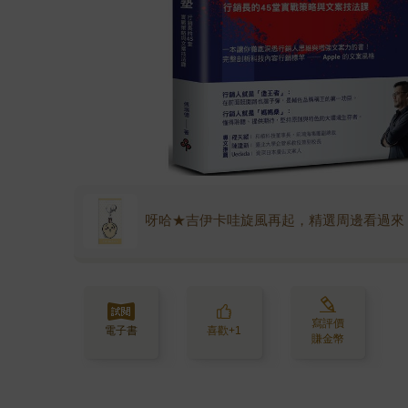
呀哈★吉伊卡哇旋風再起，精選周邊看過來
寫評價
電子書
喜歡+1
賺金幣