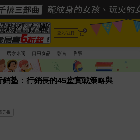
0
登入/註冊
電
居家休閒
日用食品
影音
售票
銷塾：行銷長的45堂實戰策略與
 電子書