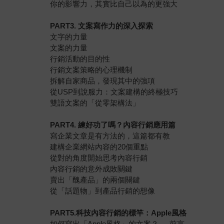
你的影響力，其實比自己以為的更強大
PART3. 文案寫作力的深入探索
文字的力量
文案的力量
行銷活動的目的性
行銷文案策略的心理機制
拆解自家商品，發現其中的強項
從USP到說服力：文案建構的終極技巧
雙語文案的「從零架構法」
PART4. 練好功了嗎？內容行銷應用篇
寫企業文章是有方法的，這篇都有教
建構企業網站內容的20個重點
從對的角度開始思考內容行銷
內容行銷的意外成敗關鍵
賣出「醜產品」的兩個關鍵
從「話題物」到產品行銷的想像
PART5.科技內容行銷的標竿：Apple風格
如何寫出「Apple風格」的文案？──前言