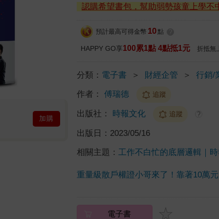
認購希望書包，幫助弱勢孩童上學不
10
預計最高可得金幣
點
?
100累1點 4點抵1元
HAPPY GO享
折抵無
分類：
電子書
＞
財經企管
＞
行銷/
作者：
傅瑞德
追蹤
出版社：
時報文化
追蹤
?
加購
出版日：
2023/05/16
相關主題：
工作不白忙的底層邏輯｜時
重量級散戶權證小哥來了！靠著10萬
電子書