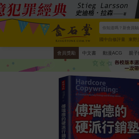
國中自修評量
東野
唯紅花綻放
奧德賽
會員獎勵
中文書
動漫ACG
親子