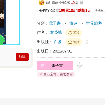
15
預計最高可得金幣
點
?
100累1點 4點抵1元
HAPPY GO享
折抵無
分類：
電子書
＞
旅遊
＞
世界旅遊
作者：
童榮地
追蹤
出版社：
白象
追蹤
?
出版日：
2022/07/01
加購
電子書
※ 金石堂電子書怎麼看