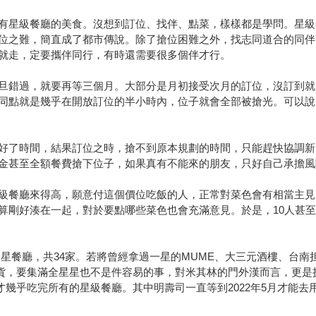
有星級餐廳的美食。沒想到訂位、找伴、點菜，樣樣都是學問。星級
位之難，簡直成了都市傳說。除了搶位困難之外，找志同道合的同伴
就走，定要攜伴同行，有時還需要很多個伴才行。
旦錯過，就要再等三個月。大部分是月初接受次月的訂位，沒訂到就
同點就是幾乎在開放訂位的半小時內，位子就會全部被搶光。可以說
好了時間，結果訂位之時，搶不到原本規劃的時間，只能趕快協調新
金甚至全額餐費搶下位子，如果真有不能來的朋友，只好自己承擔風
級餐廳來得高，願意付這個價位吃飯的人，正常對菜色會有相當主見
算剛好湊在一起，對於要點哪些菜色也會充滿意見。於是，10人甚至
家一星餐廳，共34家。若將曾經拿過一星的MUME、大三元酒樓、台
使是吃貨，要集滿全星星也不是件容易的事，對米其林的門外漢而言，更是挑
間，才幾乎吃完所有的星級餐廳。其中明壽司一直等到2022年5月才能