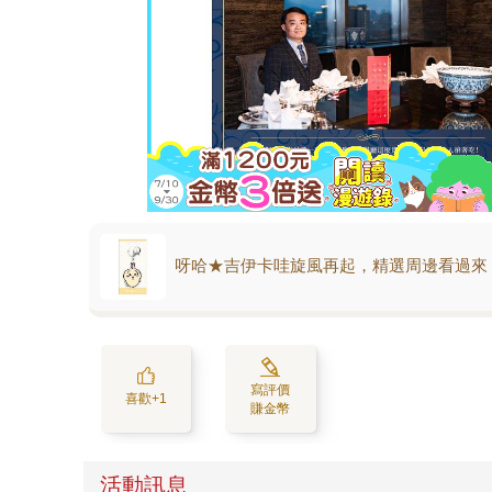
呀哈★吉伊卡哇旋風再起，精選周邊看過來
寫評價
喜歡+1
賺金幣
活動訊息