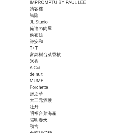
IMPROMPTU BY PAUL LEE
請客樓
鮨隆
JL Studio
俺達の肉屋
侯布雄
謙安和
T+T
富錦樹台菜香檳
米香
A Cut
de nuit
MUME
Forchetta
鹽之華
大三元酒樓
牡丹
明福台菜海產
陽明春天
頤宮
台南担仔麵