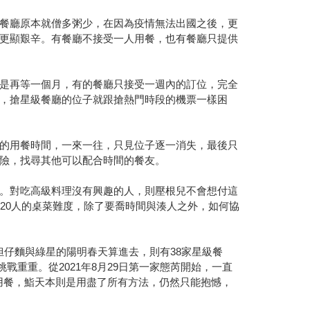
餐廳原本就僧多粥少，在因為疫情無法出國之後，更
更顯艱辛。有餐廳不接受一人用餐，也有餐廳只提供
是再等一個月，有的餐廳只接受一週內的訂位，完全
，搶星級餐廳的位子就跟搶熱門時段的機票一樣困
的用餐時間，一來一往，只見位子逐一消失，最後只
險，找尋其他可以配合時間的餐友。
。對吃高級料理沒有興趣的人，則壓根兒不會想付這
20人的桌菜難度，除了要喬時間與湊人之外，如何協
南担仔麵與綠星的陽明春天算進去，則有38家星級餐
戰重重。從2021年8月29日第一家態芮開始，一直
去用餐，鮨天本則是用盡了所有方法，仍然只能抱憾，