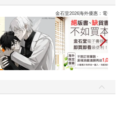
吃一點〉第二波
金石堂2026海