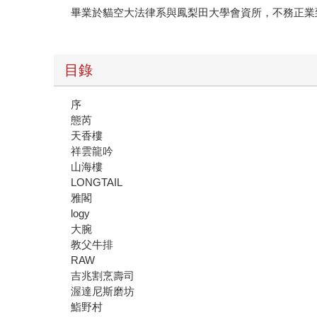
畢業於貓空大法律系與鳳梨田大學會資所，不務正業
目錄
序
態芮
天香樓
祥雲龍吟
山海樓
LONGTAIL
雅閣
logy
大腕
教父牛排
RAW
吉兆割烹壽司
渥達尼斯磨坊
鮨野村