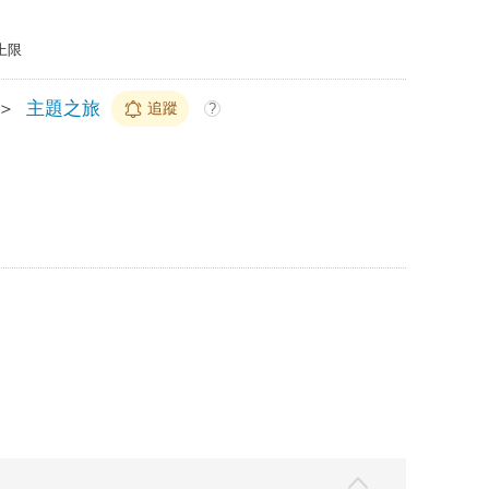
上限
＞
主題之旅
追蹤
?