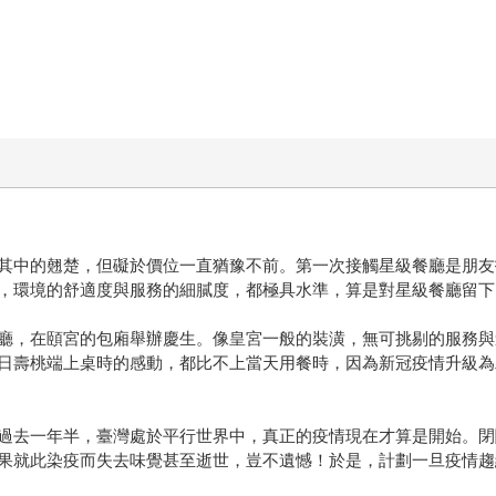
其中的翹楚，但礙於價位一直猶豫不前。第一次接觸星級餐廳是朋友
，環境的舒適度與服務的細膩度，都極具水準，算是對星級餐廳留下
廳，在頤宮的包廂舉辦慶生。像皇宮一般的裝潢，無可挑剔的服務與
日壽桃端上桌時的感動，都比不上當天用餐時，因為新冠疫情升級為二
過去一年半，臺灣處於平行世界中，真正的疫情現在才算是開始。閉
果就此染疫而失去味覺甚至逝世，豈不遺憾！於是，計劃一旦疫情趨