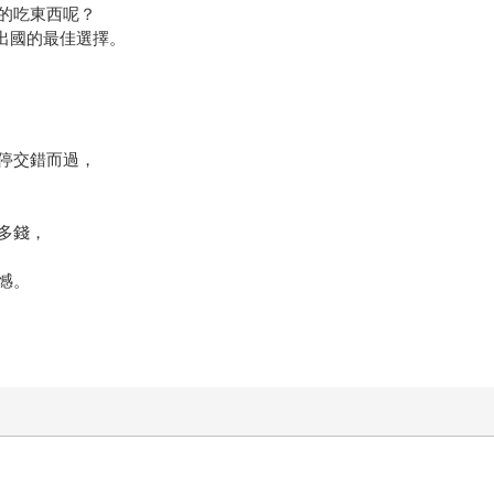
的吃東西呢？
出國的最佳選擇。
停交錯而過，
多錢，
憾。