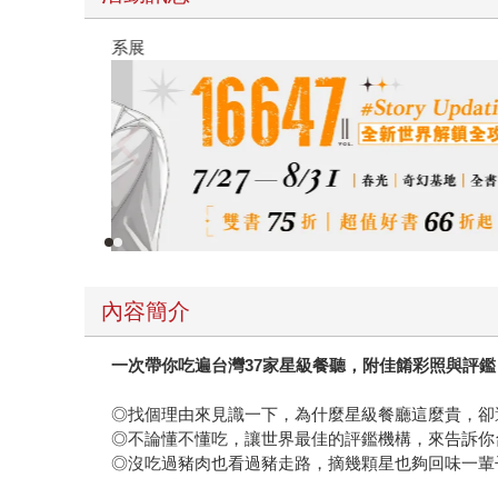
春光ｘ奇幻基地｜全書系展
內容簡介
一次帶你吃遍台灣37家星級餐聽，附佳餚彩照與評
◎找個理由來見識一下，為什麼星級餐廳這麼貴，卻
◎不論懂不懂吃，讓世界最佳的評鑑機構，來告訴你
◎沒吃過豬肉也看過豬走路，摘幾顆星也夠回味一輩