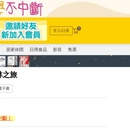
0
登入/註冊
電
居家休閒
日用食品
影音
售票
林之旅
 電子書
中斷！