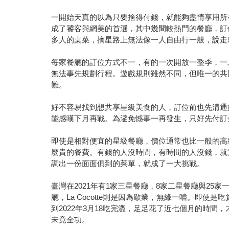
一開始天真的以為只要捨得付錢，就能夠盡情享用所
成了饕客與網美的首選，其中幾間較熱門的餐廳，訂
多人的桌菜，摘星路上無法像一人自由行一般，說走
每家餐廳的訂位方式不一，有的一次開放一整季，一
無法事先規劃行程。遊戲規則雖然不同，但唯一的共
難。
好不容易找到想共享星級美食的人，訂位前也先溝通
能感嘆下月再戰。為避免憾事一再發生，只好先付訂
即使是相對便宜的星級餐廳，價位通常也比一般的高
麼貴的餐費。有錢的人沒時間，有時間的人沒錢，就
調出一份面面俱到的菜單，就成了一大挑戰。
臺灣在2021年有1家三星餐廳，8家二星餐廳與25
廳，La Cocotte則是因為歇業，無緣一嚐。即
到2022年3月18吃完澀，足足花了近七個月的時
未竟全功。