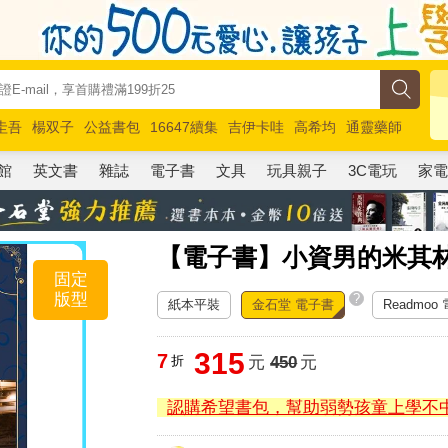
圭吾
楊双子
公益書包
16647續集
吉伊卡哇
高希均
通靈藥師
路邊攤新作
馬斯克
玩具總動員5
超慢跑
館
英文書
雜誌
電子書
文具
玩具親子
3C電玩
家
【電子書】小資男的米其
固定
版型
?
紙本平裝
金石堂 電子書
Readmoo
315
7
折
元
450
元
認購希望書包，幫助弱勢孩童上學不