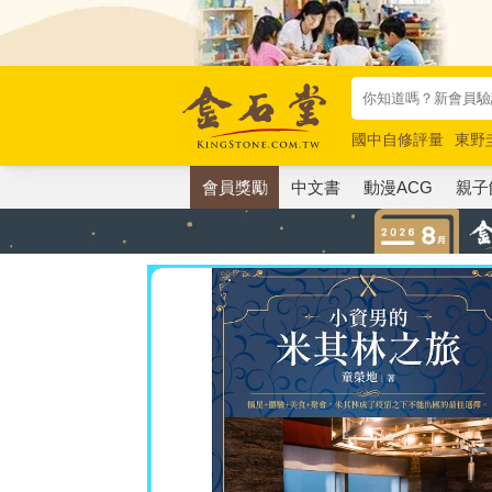
國中自修評量
東野
唯紅花綻放
奧德賽
會員獎勵
中文書
動漫ACG
親子