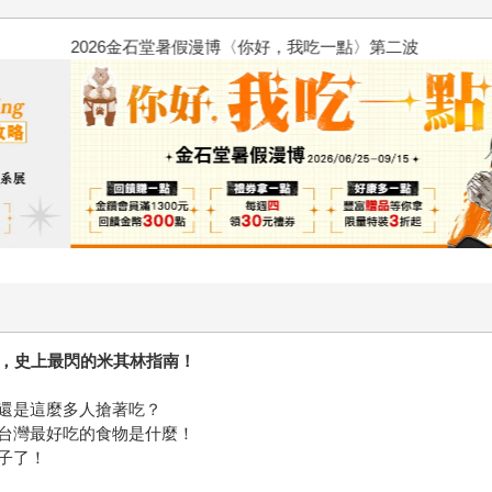
2026金石堂暑假漫博〈你好，我
鑑，史上最閃的米其林指南！
還是這麼多人搶著吃？
台灣最好吃的食物是什麼！
子了！