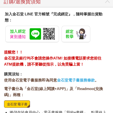
附帶一提，Y本身是個超級優秀的業務員。
訂購/退換貨須知
「讓對方開口說話」不僅能讓自己不必開口，還可望帶來更龐大
的效益——那就是「卸下對方的心防」。
加入金石堂 LINE 官方帳號『完成綁定』，隨時掌握出貨動
從那之後，我就不再拚命找話講，而是提醒自己要讓客戶開口說
態：
話。
建立這個觀念之後，我的「破冰」也開始步上軌道。
雖然心知肚明，卻沒養成習慣的「談話基本常識」
讓對方開口說話……
究竟該怎麼做才對呢？
提醒您！！
我在「破冰」的講習課程當中，常會進行這樣的活動。
金石堂及銀行均不會請您操作ATM! 如接獲電話要求您前往
先請學員和身邊的人兩兩一組，分別扮演A和B。
ATM提款機，請不要聽從指示，以免受騙上當！
接著，我會要求「請A開始和B閒聊，過程中要讓B盡量多開口說
話，時間是一分鐘」。
購買須知：
起初大家都顯得很困惑，但很快就掌握到訣竅，做得駕輕就熟
使用金石堂電子書服務即為同意
金石堂電子書服務條款
。
了。
電子書分為「金石堂(線上閱讀+APP)」及「Readmoo(兌換
這裡所謂的訣竅，就是「提問」。
碼)」兩種：
或許有些人會覺得「什麼嘛！這算什麼訣竅？」
當我們提問時，對方一定會回答。
將儲存於會員中心→電子書服務「我的e書櫃」，點選線上