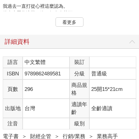
我過去一直打從心裡這麼認為。
後來也因為這樣，吃了好多次苦頭。
和各位分享我高中時，和同學一起開會準備校慶活動的一段往
看更多
事。
地點是在車站後面的咖啡館。
我這個人凡事都很謹慎，所以到達現場時，離約定時間還有三十
詳細資料
分鐘以上。
不久之後，也有女生自己一個人先到了。
桌邊只有我們兩人——一般高中男生或許會對這樣獨處的機會感
語言
中文繁體
裝訂
到高興，但對我而言，這段時間簡直如坐針氈。
ISBN
9789862489581
分級
普通級
「我得識趣地閒聊幾句才行。該聊什麼話題才好？」
我故作鎮定，大腦卻是絞盡腦汁地拚命想著。
商品規
可是我完全找不到話題。
頁數
296
25開15*21cm
格
就在我左思右想的同時，時間也默默地流逝。
結果，我們兩個人幾乎什麼話也沒說，其他同學就來了。當時那
適讀年
出版地
台灣
全齡適讀
股如釋重負的感受，我至今難忘。
齡
各位是否也有過類似的經驗呢？
尤其是像我這種超級不擅長閒聊的人，一直都以為這種尷尬的沉
注音
級別
默，是因為自己太木訥。
為了克服這個缺點，我看了教人如何變健談的書，記了幾個有趣
電子書
＞
財經企管
＞
行銷/業務
＞
業務高手