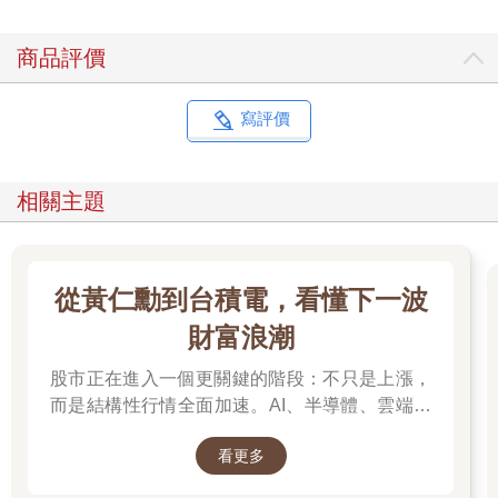
的笑料，還買了一堆介紹雜學的書，只為了多儲備一些冷知識。
然而，這些努力遲遲都沒有見效。
商品評價
「我個性就是這麼內向，再怎麼努力都不可能變成閒聊高手
啦。」
曾經如此怨天尤人的我，現在已經可以毫無壓力地與初次見面的
寫評價
人閒聊。你問我是否曾付出一番驚天動地的努力？完全沒有。
我只是掌握了一個訣竅而已。
真正的閒聊，其實和我們是否能言善道毫無關係；再怎麼木訥口
相關主題
拙，都能輕鬆開口閒聊。
因為閒聊完全不需要我們展現任何表達能力來把話講得精彩有
趣。
從黃仁勳到台積電，看懂下一波
閒聊的訣竅，就是「讓對方開口說話」。
僅此而已。
財富浪潮
股市正在進入一個更關鍵的階段：不只是上漲，
破冰功力進步的關鍵，其實很簡單
各位一定也曾有與人單獨共處，氣氛尷尬至極的經驗。
而是結構性行情全面加速。AI、半導體、雲端運
這種時候，各位會有什麼想法？
算與高階製造，正成為資金長期追逐的主軸，推
是不是覺得「我得說幾句話才行」呢？
看更多
動全球科技基礎建設持續升級。尤其台灣憑藉晶
其實這是個性內向的人常遇到的問題。
片製造與AI供應鏈核心地位，正站在這波成長浪