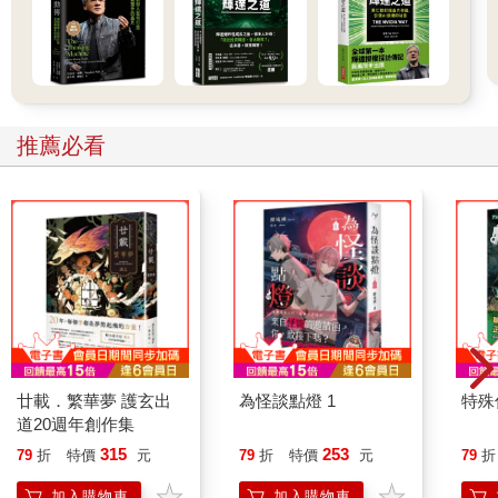
我們真正的目的是：「卸下客戶的心防，以便不著痕跡地轉入工
作話題」。
這就是重點所在。
說得極端一點，如果我們無法卸下客戶的心防，閒聊再怎麼高明
也是枉然。
推薦必看
這裡我們再換個場景，假設我們來到一場酒會的現場。
我很不喜歡參加宴會，萬一碰上對方盛情難卻，非得參加時，大
半時間我都在會場一角作壁上觀。
放眼望去，會場內到處都是一群一群圍成小圈圈的人。
於是我便湊過去聽聽他們在聊些什麼。
第一個小圈圈聚集了約莫五個人，核心人物是知名的Y。
我原本心想他果然不愧是人氣王，但仔細一看，發現了一件事。
「哎呀！ＯＯ，好久不見啦！上次見面是什麼時候？」
「××，你好！上次那件事，後來還順利嗎？」
廿載．繁華夢 護玄出
為怪談點燈 1
特殊傳
「ＯＯＯ，幸會幸會。最近在忙什麼啊？」
道20週年創作集
Y就這樣逐一向身旁的每個人噓寒問暖。
315
253
79
折
特價
元
79
折
特價
元
79
折
而被他搭話的人，個個都喜孜孜地開口說起話來。
Y只是順著對方說話的內容，說句「後來呢？」、「真的假
加入購物車
加入購物車