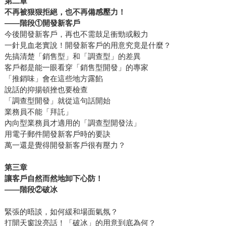
第二章
不再被狠狠拒絕，也不再備感壓力！
――
階段①開發新客戶
今後開發新客戶，再也不需鼓足衝勁或毅力
一針見血老實說！開發新客戶的用意究竟是什麼？
先搞清楚「銷售型」和「調查型」的差異
客戶都是能一眼看穿「銷售型開發」的專家
「推銷味」會在這些地方露餡
說話的抑揚頓挫也要檢查
「調查型開發」就從這句話開始
業務員不能「拜託」
內向型業務員才適用的「調查型開發法」
用電子郵件開發新客戶時的要訣
萬一還是覺得開發新客戶很有壓力？
第三章
讓客戶自然而然地卸下心防！
――
階段②破冰
緊張的晤談，如何緩和場面氣氛？
打開天窗說亮話！「破冰」的用意到底為何？