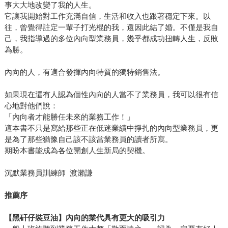
事大大地改變了我的人生。
它讓我開始對工作充滿自信，生活和收入也跟著穩定下來。以
往，曾覺得註定一輩子打光棍的我，還因此結了婚。不僅是我自
己，我指導過的多位內向型業務員，幾乎都成功扭轉人生，反敗
為勝。
內向的人，有適合發揮內向特質的獨特銷售法。
如果現在還有人認為個性內向的人當不了業務員，我可以很有信
心地對他們說：
「內向者才能勝任未來的業務工作！」
這本書不只是寫給那些正在低迷業績中掙扎的內向型業務員，更
是為了那些猶豫自己該不該當業務員的讀者所寫。
期盼本書能成為各位開創人生新局的契機。
沉默業務員訓練師 渡瀨謙
推薦序
【黑矸仔裝豆油】內向的業代具有更大的吸引力