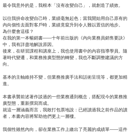
最令我意外的是，我根本「沒有改變自己」，就創造了績效。
以往我拚命改變自己時，業績毫無起色；當我開始用自己原有的
內向個性去面對客戶時，業績竟竄升到令人難以置信的地步。
為什麼會這樣？
在我的第一本暢銷書——十年前出版的《內向業務員銷售要訣》
中，我有詳盡地解說原因。
後來，在研習課程和講座上，我也使用書中的內容指導學員。隨
著時代變遷，和業務推廣型態的轉變，我也不斷調整建議的方
向。
基本的主軸維持不變，但業務推廣手法和話術呈現等，都更加精
進。
本書承襲前述著作談過的一些業務通則概念，搭配現今的業務推
廣型態，重新撰寫而成。
就這一層涵義而言，我敢打包票地說：已經讀過我之前作品的讀
者，本書內容將幫助他們更上一層樓。
我個性雖然內向，卻在業務工作上繳出了亮麗的成績單——這件