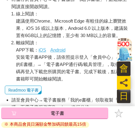
這在心理學上稱為「互惠原則」。
閱讀直接開啟閱讀。
前面那位酒會上的Y，在向人搭話時，第一句話也都是提問。
線上閱讀：
這其實也是談話的基本常識。
建議使用Chrome、Microsoft Edge 有較佳的線上瀏覽效
實際上，各位也可以留意觀察一下平常那些隨意閒聊的內容，基
果， iOS 16 或以上版本，Android 6.0 以上版本，建議裝
本上都是由「提問」與「回答」所組成。
置有6GB以上的記憶體，至少有 30 MB以上的容量。
離線閱讀：
換言之，閒談時該想的，不是「我得找點有意思的話題才行」，
APP下載：
iOS
Android
而是「有什麼好問題可以問」。
安裝電子書APP後，請依照提示登入「會員中心」→「我
我們要在意的不是自己，而是對方。
的E書櫃」→「電子書APP通行碼/載具管理」，取得通行
會
所以我在講習課程等場合，總會這麼說：
碼再登入下載您所購買的電子書。完成下載後，點選任一
「個性木訥又不擅長講話的人，腦子裡根本沒有好玩話題的資料
書籍即可開始離線閱讀。
員
存檔，所以再怎麼搜尋自己的大腦，再怎麼絞盡腦汁地想，也是
徒勞。與其如此，還不如提醒自己多運用儲存在對方腦中的那些
日
資料。」
請至會員中心→電子書服務「我的e書櫃」領取複製『兌換
讀到這裡，各位說不定會這樣想：
碼』至電子書服務商Readmoo進行兌換。
「就算要提問，一時半刻我也想不到問題啊！」
那是自然的，冷不防和人見了面，就突然要提問——這對容易緊
退換貨須知：
張的內向型業務員，根本就是天方夜譚。
因版權保護，您在金石堂所購買的電子書僅能以金石堂專屬
那我們該怎麼辦？
的閱讀軟體開啟閱讀，無法以其他閱讀器或直接下載檔案。