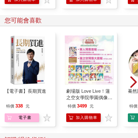
的？」、「好厲害喔！」而已，多半都是他身旁的那些人在講
話。
您可能會喜歡
結果Y自己根本沒說什麼，卻和大家都聊得很起勁。
我又跑到別的小圈圈去瞧瞧。
這個圈圈裡有大名鼎鼎的H，身旁也圍了一群人。
可是，這裡的氣氛卻顯得不太一樣。
這裡的互動結構，是H一個人口若懸河地說，周圍的人都在聽。
H很能言善道，接二連三地端出新話題。
聚集過來的人也都靜靜地聽他說。
但不久之後，人就一個接一個地走開，最後只剩下H自己留在原
地。
【電子書】長期買進
劇場版 Love Live！蓮
驀然
單就談話內容的巧拙來看，或許H的確技高一籌。
之空女學院學園偶像俱
但若要論誰能讓談話對象開懷暢談，Y顯然更佔上風。
樂部 Bloom Garden
338
3499
特價
元
特價
元
特價
Party蓮之空預售大套
看到這一幕，我終於明白什麼才是真正的「閒聊實力」。
組
電子書
加入購物車
當下我也悟出一番道理：自己這麼不善言辭，註定是當不了H，
但說不定可以成為像Y這樣的人。