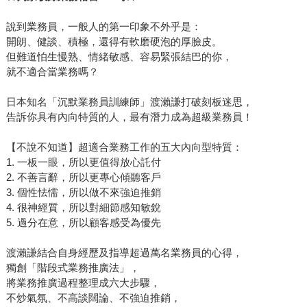
說到業務員，一般人的第一印象不外乎是：
開朗、健談、積極，還得有軟磨硬泡的厚臉皮。
但難道怕生慢熟、情緒敏感、容易緊張結巴的你，
就不適合當業務嗎？
日本知名「沉默業務員訓練師」渡瀨謙打破刻板迷思，
告訴你具有內向特質的人，最有潛力成為超級業務員！
【不說不知道】超適合業務工作的五大內向型特質：
1. 一板一眼，所以更值得放心託付
2. 不善言辭，所以更專心傾聽客戶
3. 個性怯懦，所以做不來強迫推銷
4. 很神經質，所以對細節感知敏銳
5. 過分在意，所以顧客感受為優先
渡瀨謙結合自身經歷及指導超過萬名業務員的心得，
獨創「階段式業務推廣法」，
將業務推廣過程整理成六大步驟，
不炒氣氛、不高談闊論、不強迫推銷，