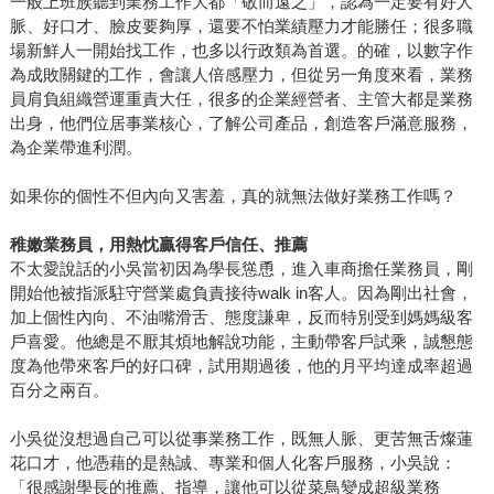
一般上班族聽到業務工作大都「敬而遠之」，認為一定要有好人
脈、好口才、臉皮要夠厚，還要不怕業績壓力才能勝任；很多職
場新鮮人一開始找工作，也多以行政類為首選。的確，以數字作
為成敗關鍵的工作，會讓人倍感壓力，但從另一角度來看，業務
員肩負組織營運重責大任，很多的企業經營者、主管大都是業務
出身，他們位居事業核心，了解公司產品，創造客戶滿意服務，
為企業帶進利潤。
如果你的個性不但內向又害羞，真的就無法做好業務工作嗎？
稚嫩業務員，用熱忱贏得客戶信任、推薦
不太愛說話的小吳當初因為學長慫恿，進入車商擔任業務員，剛
開始他被指派駐守營業處負責接待walk in客人。因為剛出社會，
加上個性內向、不油嘴滑舌、態度謙卑，反而特別受到媽媽級客
戶喜愛。他總是不厭其煩地解說功能，主動帶客戶試乘，誠懇態
度為他帶來客戶的好口碑，試用期過後，他的月平均達成率超過
百分之兩百。
小吳從沒想過自己可以從事業務工作，既無人脈、更苦無舌燦蓮
花口才，他憑藉的是熱誠、專業和個人化客戶服務，小吳說：
「很感謝學長的推薦、指導，讓他可以從菜鳥變成超級業務