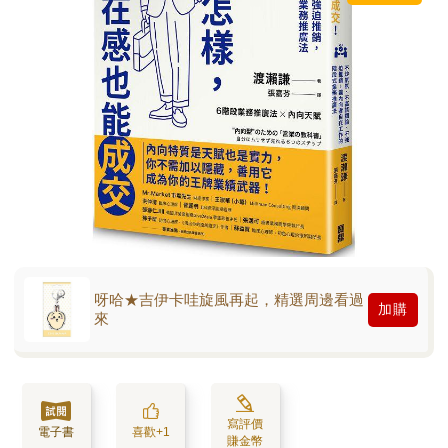
呀哈★吉伊卡哇旋風再起，精選周邊看過
加購
來
寫評價
電子書
喜歡+1
賺金幣