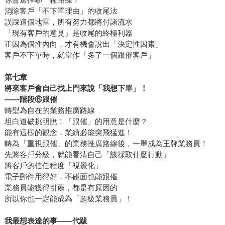
消除客戶「不下單理由」的收尾法
誤踩這個地雷，所有努力都將付諸流水
「現有客戶的意見」是收尾的終極利器
正因為個性內向，才有機會說出「決定性因素」
客戶不下單時，就當作「多了一個跟催客戶」
第七章
將來客戶會自己找上門來說「我想下單」！
――
階段⑥跟催
轉型為自在的業務推廣路線
坦白道破挑明說！「跟催」的用意是什麼？
能有這樣的觀念，業績必能突飛猛進！
轉為「重視跟催」的業務推廣路線後，一舉成為王牌業務員！
先將客戶分級，就能看清自己「該採取什麼行動」
將客戶的信任程度「視覺化」
電子郵件用得好，不碰面也能跟催
業務員能獲得引薦，都是有原因的
所以你也一定能成為「超級業務員」！
我最想表達的事——代跋