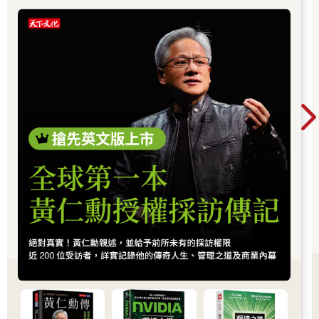
愈是對自己口才沒信心的人（就像我），愈會滿腦子想著「我得
潮的關鍵樞紐上。而在這場浪潮中，有一個名字
主動開口說幾句話才行」。
你不得不認識：黃仁勳（NVIDIA），他正在定義
建議各位不妨試著換個角度思考。
AI算力時代的規則，而台積電則是全球晶片製造
的核心引擎。從AI晶片、資料中心到記憶體與伺
也就是改用「讓對方開口說話，而不是自己一直說」的翻轉思
服器，整條產業鏈正在被重新定價，帶動企業獲
維。
利與出口預期同步上修。這不只是股市行情，而
是一次世界趨勢的重組：AI正在重寫產業分工，
所謂的對話，其實只要有一方開口講話，就能成立。
換言之，即使只有對方滔滔不絕也無妨。
也正在改變資本流向與全球經濟結構。
不僅如此，「讓對方願意滔滔不絕」的對話，更是「超級業務
員」的必備條件。
讓我們用業務推廣的場景來想一想。
如前所述，即使我們再怎麼打定主意不與客戶閒聊，直接切入工
作正題，在實務操作上其實還是很有難度。
我想每位業務員應該都很有切身之痛。
所以各位才會出現「真想學會怎麼閒聊」的念頭，這一點我也明
白。
可是我們的目的，是「成功和客戶閒聊」嗎？