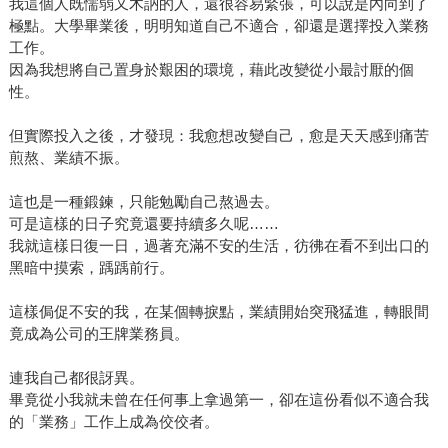
我這個人既懦弱又木訥的人，還很容易緊張，可以說是內向到了
極點。大學畢業後，明明知道自己不適合，卻還是選擇投入業務
工作。
因為我想將自己置身於艱困的環境，藉此改變從小最討厭的個
性。
但實際投入之後，才發現：我愈想改變自己，愈是天天感到痛苦
煎熬、業績不振。
這也是一種鍛鍊，只能勉勵自己熬過去。
可是這樣的日子究竟還要持續多久呢……
我就這樣日復一日，過著充滿不安的生活，彷彿在看不到出口的
黑暗中摸索，踽踽前行。
這樣侷促不安的我，在某個轉捩點，業績開始突飛猛進，轉眼間
竟成為公司的王牌業務員。
連我自己都很訝異。
畢竟從小我就未曾在任何事上拿過第一，卻在這份看似不適合我
的「業務」工作上成為佼佼者。