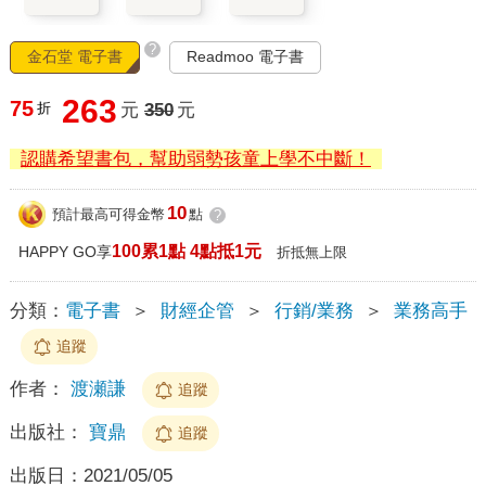
?
金石堂 電子書
Readmoo 電子書
263
75
折
元
350
元
認購希望書包，幫助弱勢孩童上學不中斷！
10
預計最高可得金幣
點
?
100累1點 4點抵1元
HAPPY GO享
折抵無上限
分類：
電子書
＞
財經企管
＞
行銷/業務
＞
業務高手
追蹤
作者：
渡瀬謙
追蹤
出版社：
寶鼎
追蹤
出版日：
2021/05/05