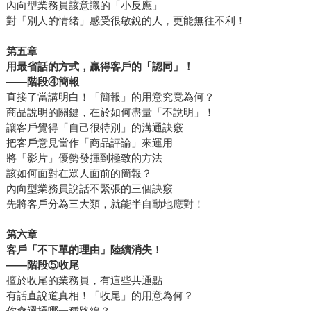
內向型業務員該意識的「小反應」
對「別人的情緒」感受很敏銳的人，更能無往不利！
第五章
用最省話的方式，贏得客戶的「認同」！
――
階段④簡報
直接了當講明白！「簡報」的用意究竟為何？
商品說明的關鍵，在於如何盡量「不說明」！
讓客戶覺得「自己很特別」的溝通訣竅
把客戶意見當作「商品評論」來運用
將「影片」優勢發揮到極致的方法
該如何面對在眾人面前的簡報？
內向型業務員說話不緊張的三個訣竅
先將客戶分為三大類，就能半自動地應對！
第六章
客戶「不下單的理由」陸續消失！
――
階段⑤收尾
擅於收尾的業務員，有這些共通點
有話直說道真相！「收尾」的用意為何？
你會選擇哪一種路線？