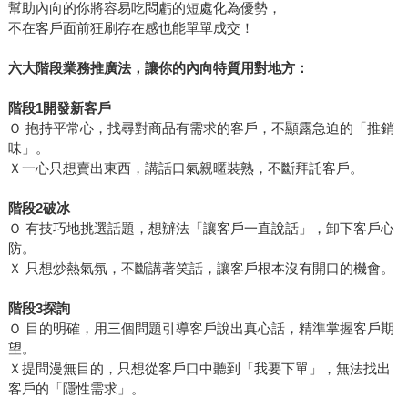
幫助內向的你將容易吃悶虧的短處化為優勢，
不在客戶面前狂刷存在感也能單單成交！
六大階段業務推廣法，讓你的內向特質用對地方：
階段1開發新客戶
Ｏ 抱持平常心，找尋對商品有需求的客戶，不顯露急迫的「推銷
味」。
Ｘ一心只想賣出東西，講話口氣親暱裝熟，不斷拜託客戶。
階段2破冰
Ｏ 有技巧地挑選話題，想辦法「讓客戶一直說話」，卸下客戶心
防。
Ｘ 只想炒熱氣氛，不斷講著笑話，讓客戶根本沒有開口的機會。
階段3探詢
Ｏ 目的明確，用三個問題引導客戶說出真心話，精準掌握客戶期
望。
Ｘ提問漫無目的，只想從客戶口中聽到「我要下單」，無法找出
客戶的「隱性需求」。