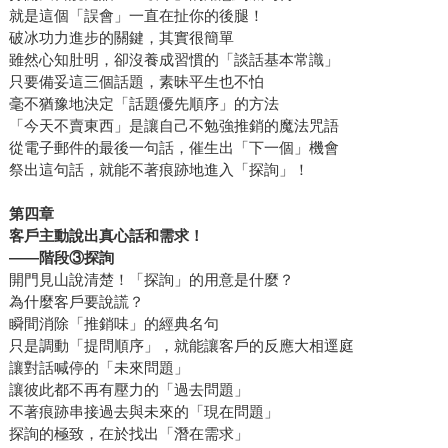
就是這個「誤會」一直在扯你的後腿！
破冰功力進步的關鍵，其實很簡單
雖然心知肚明，卻沒養成習慣的「談話基本常識」
只要備妥這三個話題，素昧平生也不怕
毫不猶豫地決定「話題優先順序」的方法
「今天不賣東西」是讓自己不勉強推銷的魔法咒語
從電子郵件的最後一句話，催生出「下一個」機會
祭出這句話，就能不著痕跡地進入「探詢」！
第四章
客戶主動說出真心話和需求！
――
階段③探詢
開門見山說清楚！「探詢」的用意是什麼？
為什麼客戶要說謊？
瞬間消除「推銷味」的經典名句
只是調動「提問順序」，就能讓客戶的反應大相逕庭
讓對話喊停的「未來問題」
讓彼此都不再有壓力的「過去問題」
不著痕跡串接過去與未來的「現在問題」
探詢的極致，在於找出「潛在需求」