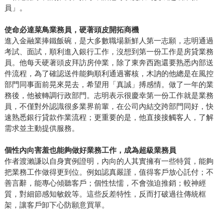
員」。
使命必達菜鳥業務員，硬著頭皮開拓商機
進入金融業捧鐵飯碗，是大多數職場新鮮人第一志願，志明通過
考試、面試，順利進入銀行工作，沒想到第一份工作是房貸業務
員。他每天硬著頭皮拜訪房仲業，除了東奔西跑還要熟悉內部送
件流程，為了確認送件能夠順利通過審核，木訥的他總是在風控
部門同事面前晃來晃去，希望用「真誠」搏感情。做了一年的業
務後，他被轉調行政部門。志明表示很慶幸第一份工作就是業務
員，不僅對外認識很多業界前輩，在公司內結交跨部門同好，快
速熟悉銀行貸款作業流程；更重要的是，他直接接觸客人，了解
需求並主動提供服務。
個性內向害羞也能夠做好業務工作，成為超級業務員
作者渡瀨謙以自身實例證明，內向的人其實擁有一些特質，能夠
把業務工作做得更到位。例如認真嚴謹，值得客戶放心託付；不
善言辭，能專心傾聽客戶；個性怯懦，不會強迫推銷；較神經
質，對細節感知敏銳等。這些反差特性，反而打破過往傳統框
架，讓客戶卸下心防願意買單。