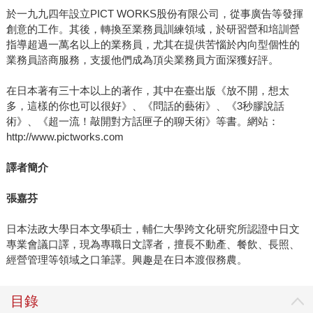
於一九九四年設立PICT WORKS股份有限公司，從事廣告等發揮
創意的工作。其後，轉換至業務員訓練領域，於研習營和培訓營
指導超過一萬名以上的業務員，尤其在提供苦惱於內向型個性的
業務員諮商服務，支援他們成為頂尖業務員方面深獲好評。
在日本著有三十本以上的著作，其中在臺出版《放不開，想太
多，這樣的你也可以很好》、《問話的藝術》、《3秒膠說話
術》、《超一流！敲開對方話匣子的聊天術》等書。網站：
http://www.pictworks.com
譯者簡介
張嘉芬
日本法政大學日本文學碩士，輔仁大學跨文化研究所認證中日文
專業會議口譯，現為專職日文譯者，擅長不動產、餐飲、長照、
經營管理等領域之口筆譯。興趣是在日本渡假務農。
目錄