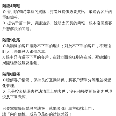
階段4簡報
Ｏ 善用探詢時掌握的資訊，打造只提供必要資訊、最適合客戶的
重點簡報。
Ｘ 提供千篇一律、資訊過多、說明太冗長的簡報，根本沒回應客
戶想解決的問題。
階段5收尾
Ｏ為猶豫的客戶排除不下單的理由；對於不下單的客戶，不緊迫
盯人，果斷列入跟催名單。
X 眼中只有還不下單的客戶，在對方面前狂刷存在感、死纏爛打
展開強勢說服及推銷。
階段6跟催
Ｏ瞭解客戶情況，保持良好互動關係，將客戶清單分等級並視覺
化管理。
Ｘ 只是按表操課去拜訪清單上的客戶，沒有積極更新個別客戶現
況及下單意願。
只要掌握每個階段的訣竅，就能吸引訂單主動找上門，
讓「內向個性」成為你最好的績效武器！