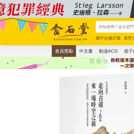
國中自修評量
東野
唯紅花綻放
奧德賽
會員獎勵
中文書
動漫ACG
親子