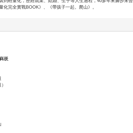
裝到輕量化，歷經就業、結婚、生子等人生過程，40多年來腳步未
量化完全實戰BOOK》、《帶孩子一起。爬山》。
嵙崁
道
道）
山