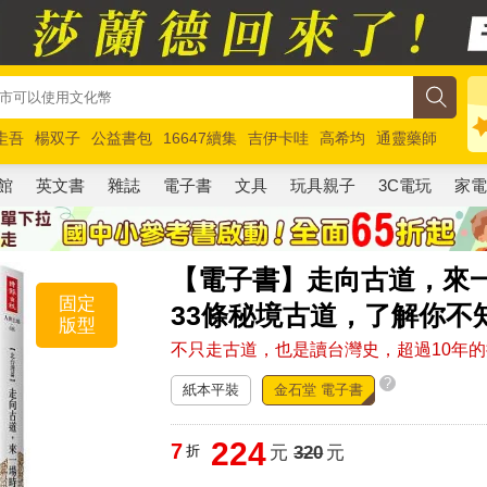
圭吾
楊双子
公益書包
16647續集
吉伊卡哇
高希均
通靈藥師
路邊攤新作
馬斯克
玩具總動員5
超慢跑
館
英文書
雜誌
電子書
文具
玩具親子
3C電玩
家
【電子書】走向古道，來
固定
33條秘境古道，了解你不
版型
不只走古道，也是讀台灣史，超過10年的
?
紙本平裝
金石堂 電子書
224
7
折
元
320
元