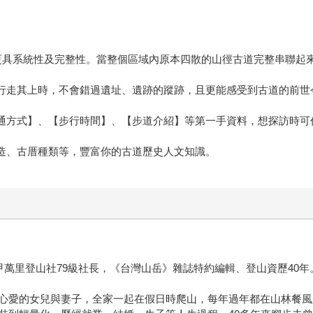
，更具系統性及完整性。當整個區域內原本四散的山徑古道完整串聯
你行走其上時，不會錯過遺址、遺跡的蹤跡，且更能感受到古道的前世
交通方式】、【步行時間】、【步道介紹】等第一手資料，想探訪時可
構造、古厝種類等，豐富你的古道歷史人文知識。
學碩士，逢甲萬里登山社79級社長，《台灣山岳》雜誌特約編輯、登山資歷40年
心愛的女兒與妻子，全家一起在假日時爬山，每年過年都在山林餐風