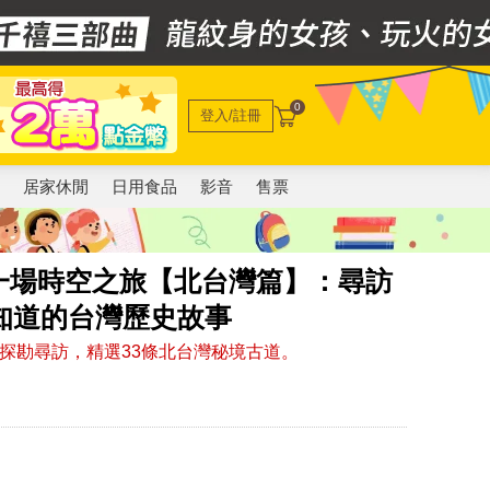
0
登入/註冊
電
居家休閒
日用食品
影音
售票
一場時空之旅【北台灣篇】：尋訪
知道的台灣歷史故事
探勘尋訪，精選33條北台灣秘境古道。