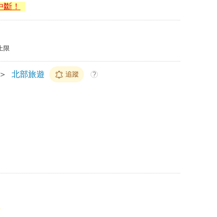
中斷！
上限
＞
北部旅遊
追蹤
?