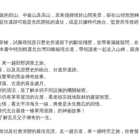
海拔的郊山、中級山及高山，原來僅鍾情於山間美景，卻在山徑悠悠
駁坎遺跡可能是先民開拓的遺址，或是日據時代炮台、監督所等曾經
穿梭，試圖尋找昔日歷史所遺留下的斷垣殘壁，並帶著滿腹疑問，在
在本書中特別精選北台灣33條秘境古道，帶領讀者一起走入山林，親
，來一趟田野調查之旅。
場，以及見證歷史的砲台、分遣所遺跡。
段繁華的黑金傳奇故事。
聚落、古道的黃金歲月。
圳的清涼，並了解水圳不同設施的機關秘密。
訪仍有茅草屋頂的古厝，看老祖宗就地取材的建築智慧。
心情，看太平洋海天一線，將會是永生難忘的回憶。
清代北台最後一條軍用道路」的神祕故事！
，了解瓦旦父子傳奇的一生。
政治及社會演變的最佳見證。走一趟古道，來一趟時空之旅，你會發