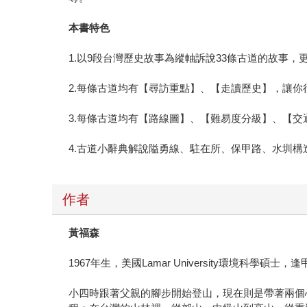
本書特色
1.以9段台灣歷史故事為縱軸訴說33條古道的故事
2.每條古道均有【尋訪重點】、【走讀歷史】，讓
3.每條古道均有【路線圖】、【難易度分級】、【
4.古道小辭典解說隘勇線、駐在所、保甲路、水圳
作者
黃福森
1967年生，美國Lamar University環境科
小四時跟著父親的腳步開始登山，現在則是帶著兩個