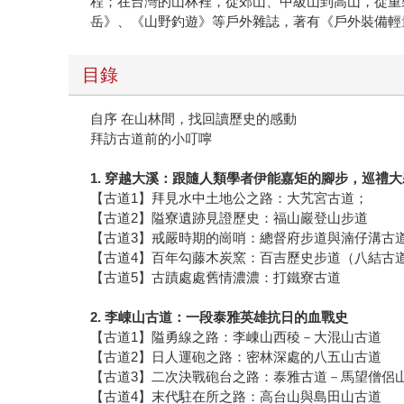
程；在台灣的山林裡，從郊山、中級山到高山，從重
岳》、《山野釣遊》等戶外雜誌，著有《戶外裝備輕
目錄
自序 在山林間，找回讀歷史的感動
拜訪古道前的小叮嚀
1.
穿越大溪：跟隨人類學者伊能嘉矩的腳步，巡禮大
【古道1】拜見水中土地公之路：大艽宮古道；
【古道2】隘寮遺跡見證歷史：福山巖登山步道
【古道3】戒嚴時期的崗哨：總督府步道與湳仔溝古
【古道4】百年勾藤木炭窯：百吉歷史步道（八結古
【古道5】古蹟處處舊情濃濃：打鐵寮古道
2.
李崠山古道：一段泰雅英雄抗日的血戰史
【古道1】隘勇線之路：李崠山西稜－大混山古道
【古道2】日人運砲之路：密林深處的八五山古道
【古道3】二次決戰砲台之路：泰雅古道－馬望僧侶
【古道4】末代駐在所之路：高台山與島田山古道