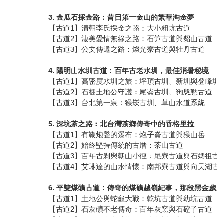
3.
金瓜石採金路：昔日第一金山的繁華淘金夢
【古道1】清朝李氏採金之路：大小粗坑古道
【古道2】淒美愛情無緣之路：石笋古道與貂山古道
【古道3】公文傳遞之路：燦光寮古道與牡丹古道
4.
陽明山水圳古道：百年古老水圳，最佳消暑秘境
【古道1】高密度水圳之旅：坪頂古圳、新圳與登峰
【古道2】石棚土地公守護：尾崙古圳、狗慇懃古道
【古道3】台北第一泉：猴崁古圳、草山水道系統
5.
深坑茶之路：北台灣茶鄉傳奇中的香格里拉
【古道1】有鞭炮聲的瀑布：炮子崙古道與猴山岳
【古道2】始終堅持傳統的古厝：茶山古道
【古道3】百年古剎與朝山小徑：尾寮古道與石媽祖
【古道4】艾琳達的山水情懷：南邦寮古道與向天湖
6.
平雙煤礦古道：傳奇的煤礦越嶺紀事，那段黑金歲
【古道1】土地公與蛇龜大戰：乾坑古道與幼坑古道
【古道2】石灰礦不老傳奇：百年灰窯與石硿子古道