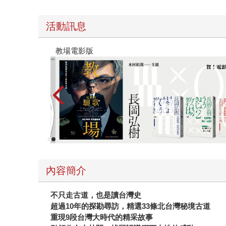
活動訊息
時報經典展69折起
內容簡介
不只走古道，也是讀台灣史
超過
10
年的探勘尋訪，精選
33
條北台灣秘境古道
重現
9
段台灣大時代的精采故事