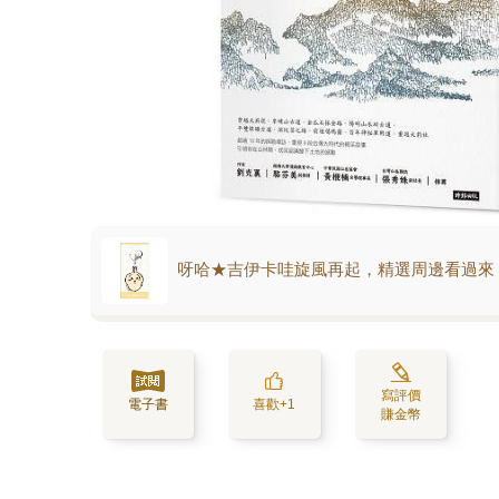
呀哈★吉伊卡哇旋風再起，精選周邊看過來
寫評價
電子書
喜歡+1
賺金幣