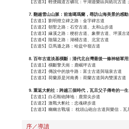
【古道3】輕便鐵道古礦坑：平湖遊樂區與紙坑古道
7.
翻越雪山山脈：前進噶瑪蘭，尋訪山海美景的感動
【古道1】劉明燈立碑之路：金字碑古道
【古道2】朝聖之路：石空古道、太和山步道
【古道3】緣溪之路：梗枋古道、象寮古道、坪溪古
【古道4】陰陽之路：湖桶古道、北宜古道
【古道5】亞馬遜之路：哈盆中嶺古道
8.
百年古道淡基橫斷：清代北台灣最後一條神秘軍用
【古道1】橫斷擎天崗：鹿崛坪古道
【古道2】傳說中的放牛路：富士古道與瑞泉古道
【古道3】荷蘭原是河南勇：荷蘭古道與內雙溪古道
9.
重返大豹社：跨越三個時代，瓦旦父子傳奇的一生
【古道1】白石鞍砲陣地：鹿窟尖步道
【古道2】激戰大豹社：忠魂碑步道
【古道3】幽幽古戰場： 枕頭山砲台古道與樂信．瓦
序／導讀