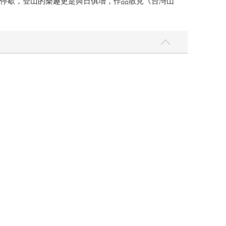
曾停歇，登山的樂趣更是與日俱增，作品散見《台灣山