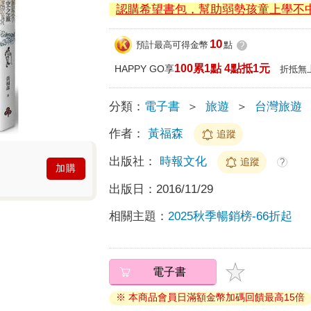
認購希望書包，幫助弱勢孩童上學不
10
預計最高可得金幣
點
?
100累1點 4點抵1元
HAPPY GO享
折抵無
分類：
電子書
＞
旅遊
＞
台灣旅遊
作者：
黃福森
追蹤
出版社：
時報文化
追蹤
?
加購
出版日：
2016/11/29
相關主題：
2025秋季暢銷榜-66折起
電子書
※ 本商品會員日滿額金幣加碼回饋最高15倍