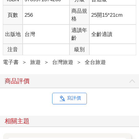
走上二樓，則是以舊時眷村居家陳設為主軸的懷舊氣息，另外也
商品規
附上了很多可能已經凋零的爺爺奶奶們所留下的黑白寫真，以及
頁數
256
25開15*21cm
格
他們以筆墨載下的童年、成年、老年的兩岸記實。我在一間樸素
簡單的起居室裡，泛紅了眼，它的陳設勾起我許多的兒時回憶，
適讀年
出版地
台灣
全齡適讀
好像是我的爺爺奶奶就坐在床頭看著我、叫著我，趁著眼淚掉落
齡
前，我轉頭離開上了三樓。
注音
級別
最上面這層，介紹一些眷村子弟出身的社會佼佼者，以及其他相
關特展，遺憾我沒有用心品味，我把共鳴在樓下兩層用光了><”！
電子書
＞
旅遊
＞
台灣旅遊
＞
全台旅遊
回到入口處蓋了紀念戳章，再見了眷村時光，耽擱了一會兒，我
要回2018了！
商品評價
※「Day16 你丟我撿，不然怎麼辦呢？」
寫評價
早上一醒來，明顯聞得到空氣有點涼有點濕，果不其然，從窗戶
看出去，路面是經過雨水洗禮的！民宿的人說，半夜的時候天氣
驟變，今天可能會有一些風雨，要我騎車小心。這樣也好啦，氣
相關主題
候的變化會帶來不同的風景，騎車比較不無聊。整裝完畢，我便
請民宿的小妹載我去取車上路了。到過墾丁的人應該都知道，過
了鵝鑾鼻有個上坡，上去後，一邊是大草原，另一邊是峭壁，下