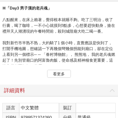
※「Day3 男子漢的老兵魂」
八點醒來，在床上賴著，覺得根本就睡不夠。吃了三明治，收了
行囊，喝了咖啡，一不小心就摸到9點多，心想要趕快動身，搶在
禮拜天人潮湧現的午餐時間前，殺到城隍廟大吃二喝一番。
我對新竹市半熟不熟，大約騎了1 個小時，直覺應該是快到了，
打開手機地圖，想確認一下再幾個彎幾個拐能到廟口，卻在定位
上看到另一個標示─ ─ 「眷村博物館」， 熊熊地， 我的老兵魂燃
起了！先別管廟口的阿富魯肉飯，使命感及精神糧食更重要，這
地方必須要好好一遊啊！
看更多
看不到博物館的外牆上，有著獨特的眷村生活塗鴉， 我把車停妥
後， 走進三層樓的歷史光陰迴廊，一樓多是陳列一些有故事的軍
品，有紙鈔、證件、徽章、兩蔣時期特有的愛國標語酒瓶、戰地
詳細資料
標語酒瓶，還有幾張放大的老照片，其中一張可以清楚看到一艘
船艦， 上頭密密麻麻載滿準備撒退的人、馬、軍眷，下面的文字
寫著「峰火重生」，圖文的搭配，很容易讓人腦子裡滿是大時代
語言
中文繁體
裝訂
的悲壯畫面。
ISBN
9789571374260
分級
普通級