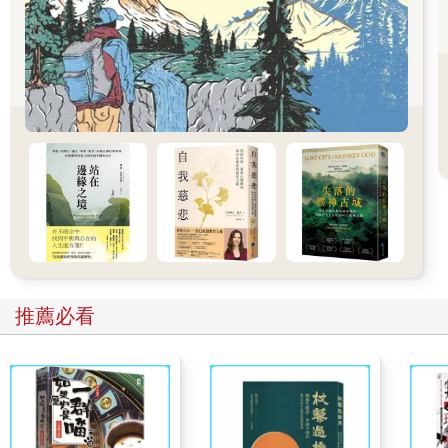
很多人會依被拾起的垃圾來作推斷，因為阿Ｂ、楊桃汁、蘆筍汁
的瓶子，把責任歸咎於釣客和漁船上的漁民，這樣的臆測，我因
為沒有親眼見到，所以實在不敢附和。但我曾經在退伍的時候，
從馬祖搭乘軍艦返台，當船隻駛進基隆港之前的一小時，我從船
倉和大家一起跑到甲板上看海豚，當海豚在船側跳躍出水面的同
時，我也不小心看到船尾一包一包的黑色大垃圾袋被扔到海面
上，一路連接到遠方海天的盡頭，一點都不誇張！那一天是2005
年7月1號，適逢役期從一年八個月縮減成一年六個月的全國義務
役大退潮日，也因為飛機和輪船無法消化那麼多的退伍官兵，我
才有幸改搭軍艦，目睹了這樣令人揪心的奇觀。
淨灘，不神聖也不偉大，有時還會有點髒有點臭，但總要有這麼
一小群人去做，才有渺茫的可能去影響去感染更多的人，你丟我
推薦必看
撿，是我們最起碼能為環保盡的一份心力！