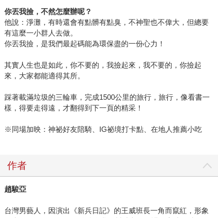
你丟我撿，不然怎麼辦呢？
他說：淨灘，有時還會有點髒有點臭，不神聖也不偉大，但總要
有這麼一小群人去做。
你丟我撿，是我們最起碼能為環保盡的一份心力！
其實人生也是如此，你不要的，我撿起來，我不要的，你撿起
來，大家都能適得其所。
踩著載滿垃圾的三輪車，完成1500公里的旅行，旅行，像看書一
樣，得要走得遠，才翻得到下一頁的精采！
※同場加映：神祕好友陪騎、IG祕境打卡點、在地人推薦小吃
作者
趙駿亞
台灣男藝人，因演出《新兵日記》的王威班長一角而竄紅，形象