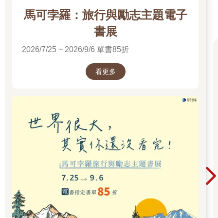
方有一望無際的大海，如果天氣好，能見度佳，還能遠眺到地屬
馬可孛羅：旅行與勵志主題電子
台東縣的蘭嶼。這段路的景色很棒，不管開車還是騎車，都會使
人心曠神怡，再往前一點，是風吹沙的觀景平台，遊客很愛在那
書展
裡拍照，我就是在那個位置被幾個南台灣的衝浪好友給堵到的。
2026/7/25 ~ 2026/9/6 單書85折
好友們很有心，知道我沿路隨手撿拾可回收的垃圾，也知道我今
天到了佳樂水一定會想衝浪，他們乾脆直接準備了垃圾袋和夾
看更多
子，甚至還多帶了一張衝浪板，大家一起到佳樂水淨灘，淨灘完
之後，所有人就能開心地衝個好浪了！
這個提議實在太得分，一群大男生打打鬧鬧，胡說八道一番後，
便開始朝計畫而行，即使從風吹沙到佳樂水的路上逐漸有了風
雨，心情卻絲毫不受影響，反而是越狼狽越雀躍了起來。
海邊的垃圾向來是撿不完的，我衝浪十年，其實期間明顯察覺
到，來海邊玩水的遊客素質提高很多，基本上都會將自己帶來的
垃圾整理好並帶走，有的人更是會順便多撿一兩個別人遺留在沙
灘上的瓶瓶罐罐，但為什麼舊的撿完，新的又來了呢？不是來海
邊的人丟的，是海流帶進來的，那到底又是誰在外海的海面上往
海裡丟的呢？這個問題真的很值得討論。