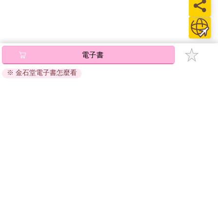
電子書
※ 金石堂電子書怎麼看
關於我們
門市查詢
分紅大聯盟
客服中心
加好友
訂閱
粉絲團
追蹤
聯絡我們
公司名稱：金石網絡股份有限公司
統編 : 70832800