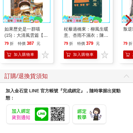
如果歷史是一群喵
杖藜過橋東：柳風生暖
叛逆
(15)：大清風雲篇【萌
意、杏雨不濕衣；陳亮
貓漫畫學歷史】
恭談以心轉境的適齡漫
387
379
79
折
特價
元
79
折
特價
元
79
折
想
加入購物車
加入購物車
訂購/退換貨須知
加入金石堂 LINE 官方帳號『完成綁定』，隨時掌握出貨動
態：