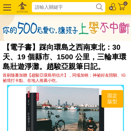
0
【電子書】踩向環島之西南東北：30
天、19 個縣市、1500 公里，三輪車環
島壯遊淨灘。趙駿亞親筆日記。
首刷隨書加贈【趙駿亞環島明信片】，同場加映：神祕好友陪騎、IG
祕境打卡點、在地人推薦小吃。
固定
版型