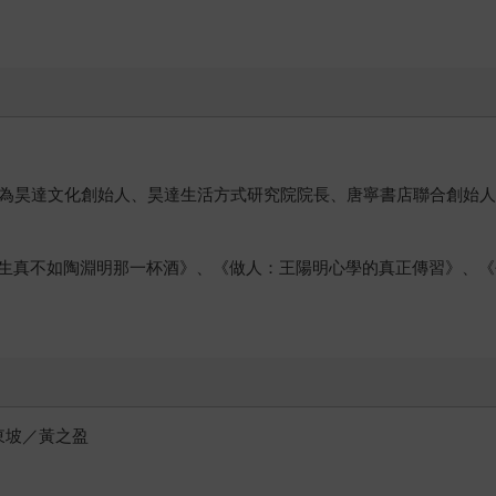
現為昊達文化創始人、昊達生活方式研究院院長、唐寧書店聯合創始
生真不如陶淵明那一杯酒》、《做人：王陽明心學的真正傳習》、《
東坡／黃之盈