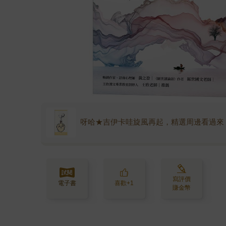
呀哈★吉伊卡哇旋風再起，精選周邊看過來
寫評價
電子書
喜歡+1
賺金幣