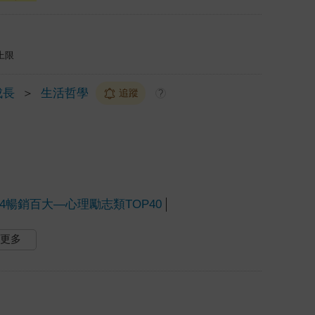
上限
成長
＞
生活哲學
追蹤
?
24暢銷百大—心理勵志類TOP40
更多