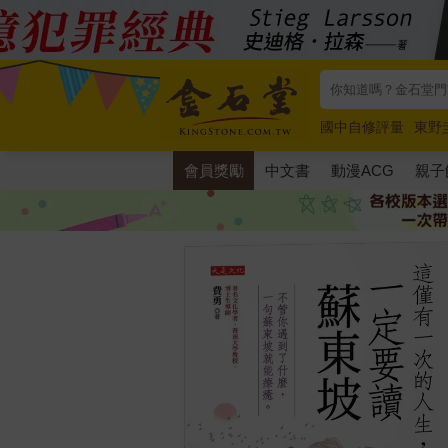
國中自修評量
東野
唯紅花綻放
奧德賽
會員獎勵
中文書
動漫ACG
親子