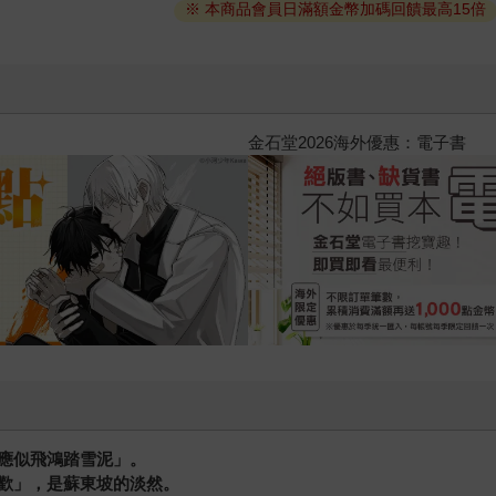
※ 本商品會員日滿額金幣加碼回饋最高15倍
師的處方箋
應似飛鴻踏雪泥」。
歡」，是蘇東坡的淡然。