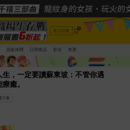
0
登入/註冊
電
居家休閒
日用食品
影音
售票
人生，一定要讀蘇東坡：不管你遇
能療癒。
 電子書
中斷！