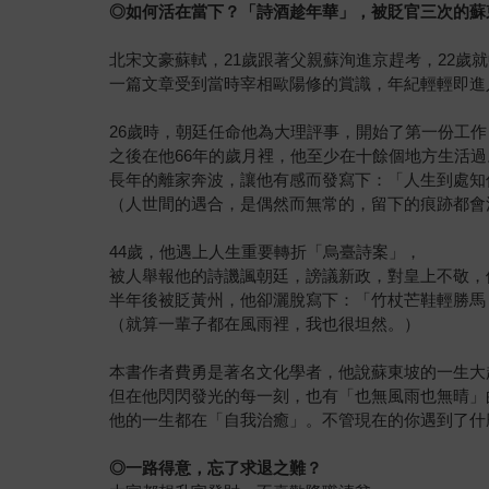
◎
如何活在當下？「詩酒趁年華」，被貶官三次的蘇
北宋文豪蘇軾，21歲跟著父親蘇洵進京趕考，22歲
一篇文章受到當時宰相歐陽修的賞識，年紀輕輕即進
26歲時，朝廷任命他為大理評事，開始了第一份工作
之後在他66年的歲月裡，他至少在十餘個地方生活過
長年的離家奔波，讓他有感而發寫下：「人生到處知
（人世間的遇合，是偶然而無常的，留下的痕跡都會
44歲，他遇上人生重要轉折「烏臺詩案」，
被人舉報他的詩譏諷朝廷，謗議新政，對皇上不敬，
半年後被貶黃州，他卻灑脫寫下：「竹杖芒鞋輕勝馬
（就算一輩子都在風雨裡，我也很坦然。）
本書作者費勇是著名文化學者，他說蘇東坡的一生大
但在他閃閃發光的每一刻，也有「也無風雨也無晴」
他的一生都在「自我治癒」。不管現在的你遇到了什
◎
一路得意，忘了求退之難？