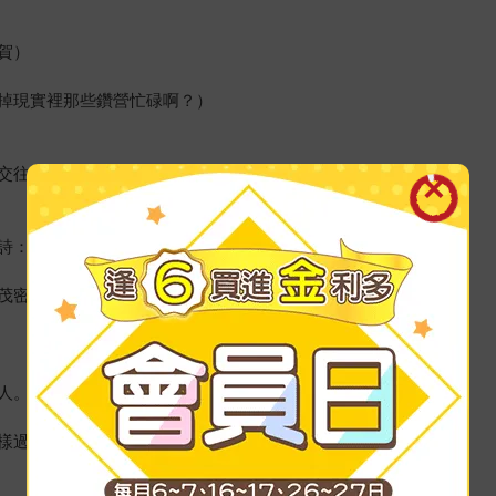
賀）
掉現實裡那些鑽營忙碌啊？）
交往，不如達觀面對。）
詩：
茂密的竹林，猶如聞到筍香。）
人。）
樣過得有模有樣。