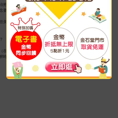
治抱負，
念妻子：
些美好的記憶仍難以忘懷。）
？
（在琴聲裡，心變得平和）；
醉時，能寫出不同於平常的字）；