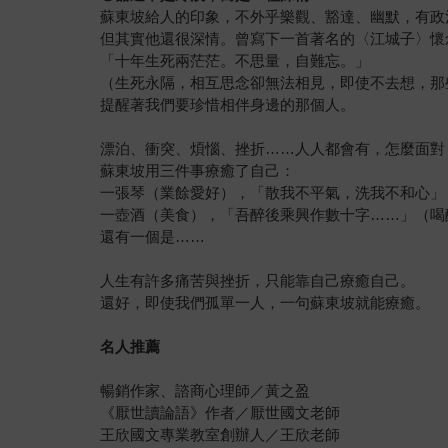
蘇東坡給人的印象，不外乎樂觀、豁達、幽默，有政
但其實他還很深情。曾寫下一首著名的〈江城子〉懷
「十年生死兩茫茫。不思量，自難忘。」
（生死永隔，相互思念卻無法相見，即使不去想，那
提醒著我們要珍惜相伴身邊的那個人。
漂泊、衝突、煩惱、挫折……人人都會有，怎麼面對
蘇東坡用三件事療癒了自己：
一張琴（業餘愛好），「散我不平氣，洗我不和心」
一壺酒（美食），「吾醉後乘興作數十字……」（喝
還有一個是……
人生有許多痛苦與挫折，只能靠自己療癒自己。
還好，即使我們孤單一人，一句蘇東坡就能療癒。
名人推薦
暢銷作家、諮商心理師／黃之盈
《厭世讀論語》作者／厭世國文老師
王欣國文專業教室創辦人／王欣老師