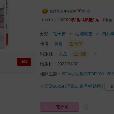
10
預計最高可得金幣
點
?
100累1點 4點抵1元
HAPPY GO享
折抵無
分類：
電子書
＞
心理勵志
＞
自我
作者：
費勇
追蹤
出版社：
大是
追蹤
?
加購
出版日：
2023/01/30
相關主題：
2024心理勵志TOP100
20
金石堂2025心理勵志春季暢銷榜
看
電子書