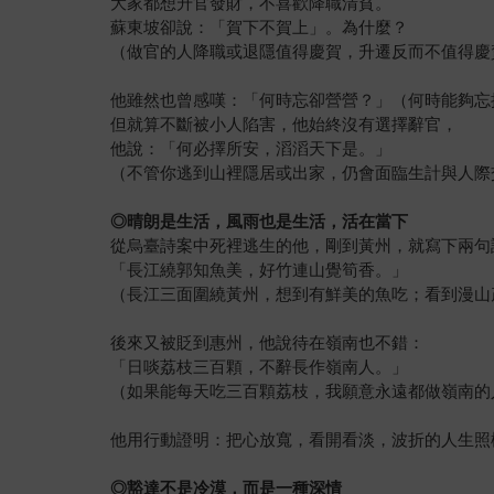
大家都想升官發財，不喜歡降職清貧。
蘇東坡卻說：「賀下不賀上」。為什麼？
（做官的人降職或退隱值得慶賀，升遷反而不值得慶
他雖然也曾感嘆：「何時忘卻營營？」（何時能夠忘
但就算不斷被小人陷害，他始終沒有選擇辭官，
他說：「何必擇所安，滔滔天下是。」
（不管你逃到山裡隱居或出家，仍會面臨生計與人際
◎
晴朗是生活，風雨也是生活，活在當下
從烏臺詩案中死裡逃生的他，剛到黃州，就寫下兩句
「長江繞郭知魚美，好竹連山覺筍香。」
（長江三面圍繞黃州，想到有鮮美的魚吃；看到漫山
後來又被貶到惠州，他說待在嶺南也不錯：
「日啖荔枝三百顆，不辭長作嶺南人。」
（如果能每天吃三百顆荔枝，我願意永遠都做嶺南的
他用行動證明：把心放寬，看開看淡，波折的人生照
◎
豁達不是冷漠，而是一種深情