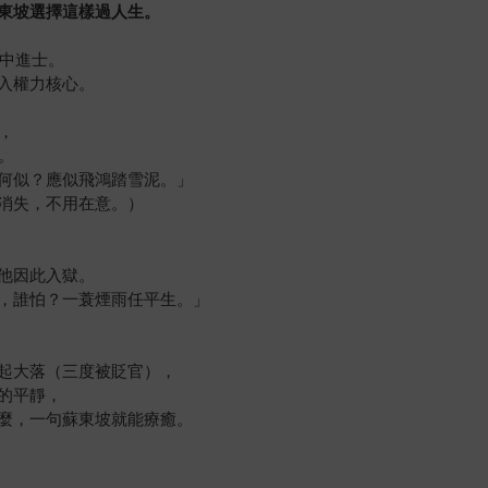
東坡選擇這樣過人生。
就中進士。
入權力核心。
，
。
何似？應似飛鴻踏雪泥。」
消失，不用在意。）
他因此入獄。
，誰怕？一蓑煙雨任平生。」
起大落（三度被貶官），
的平靜，
麼，一句蘇東坡就能療癒。