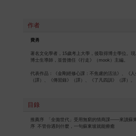
作者
費勇
著名文化學者，15歲考上大學，後取得博士學位。
博士生導師，並曾擔任《行走》（mook）主編。
代表作品：《金剛經修心課：不焦慮的活法》、《人
（譯）、《傳習錄》（譯）、《了凡四訓》（譯）。
目錄
推薦序 「全拋世代」受用無窮的情商課——來讀蘇
序 不管你遇到什麼，一句蘇東坡就能療癒