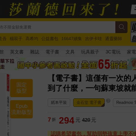
圭吾
楊双子
高希均
公益書包
16647續集
吉伊卡哇
通靈藥師
路邊攤新作
馬斯克
玩具總動員5
超慢跑
館
英文書
雜誌
電子書
文具
玩具親子
3C電玩
家
【電子書】這僅有一次的
固定
到了什麼，一句蘇東坡就
版型
?
紙本平裝
金石堂 電子書
Readmoo
Epub
流動版型
294
7
折
元
420
元
認購希望書包，幫助弱勢孩童上學不