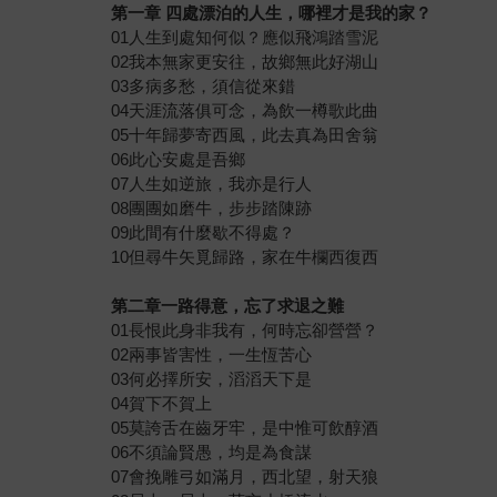
第一章 四處漂泊的人生，哪裡才是我的家？
01人生到處知何似？應似飛鴻踏雪泥
02我本無家更安往，故鄉無此好湖山
03多病多愁，須信從來錯
04天涯流落俱可念，為飲一樽歌此曲
05十年歸夢寄西風，此去真為田舍翁
06此心安處是吾鄉
07人生如逆旅，我亦是行人
08團團如磨牛，步步踏陳跡
09此間有什麼歇不得處？
10但尋牛矢覓歸路，家在牛欄西復西
第二章一路得意，忘了求退之難
01長恨此身非我有，何時忘卻營營？
02兩事皆害性，一生恆苦心
03何必擇所安，滔滔天下是
04賀下不賀上
05莫誇舌在齒牙牢，是中惟可飲醇酒
06不須論賢愚，均是為食謀
07會挽雕弓如滿月，西北望，射天狼