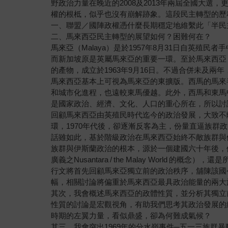
野政治力量在晚近的2008及2013年兩屆全國大
權的根柢，似乎也沒有崩解跡象。這段民主轉型的歷
一、聯盟／國陣政權憑什麼長期穩定地維繫此「半民
二、馬來西亞民主轉型的展望如何？困難何在？
馬來亞（Malaya）是於1957年8月31日自英
而新加坡原是英屬馬來亞的重要一環。至於馬來西亞（Ma
的產物，成立於1963年9月16日。不過合併未及兩年
馬來西亞基本上可視為馬來亞的東擴版。西馬的馬來
和城市化進程，也遠較東馬優越。此外，西馬和東馬
是國家政治、經濟、文化、人口的重心所在，所以討
回顧馬來西亞由英殖民時代迄今的政治發展，大致不
環，1970年代後，卻逐漸反客為主，份量直逼族
話雖如此，基於階級政治在馬來西亞始終不敵族群與
族群與伊斯蘭政治的根本，源於一個建國六十年後，依然沒有共
廣義之Nusantara / the Malay Worl
行文將首先回顧馬來亞獨立前的政治秩序，舖陳該國
幅，相關討論將偏重於馬來西亞最具政治能量的兩大
其次，我會概述馬來西亞的政體性質，並分析其獨立
性質的討論是宏觀視角，有助我們思考其政治發展的
時期的左翼力量，看似鼎盛，卻為何難成氣候？
其三，我會突出1969年的分水嶺事件─五一三族群