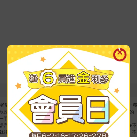
殖民者留下的西敏寺民主政制運作，卻普遍不被視作民主政體，而是一
4年前的三黨「聯盟」（Alliance）及1974年後擴編的「國民陣線」（Nati
一甲子至今，竟然不曾下野。
語言混雜，宗教上也是各教各派並存，遑論各族群內部，都還存在不
就往挑撥的方向操作；局面對己有利時，則訴諸和諧；屢試不爽。不過