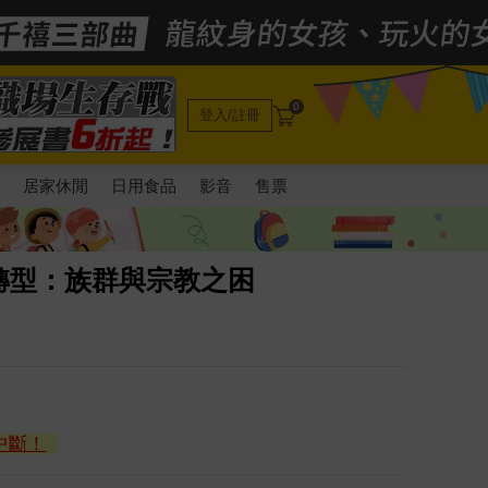
0
登入/註冊
電
居家休閒
日用食品
影音
售票
轉型：族群與宗教之困
中斷！