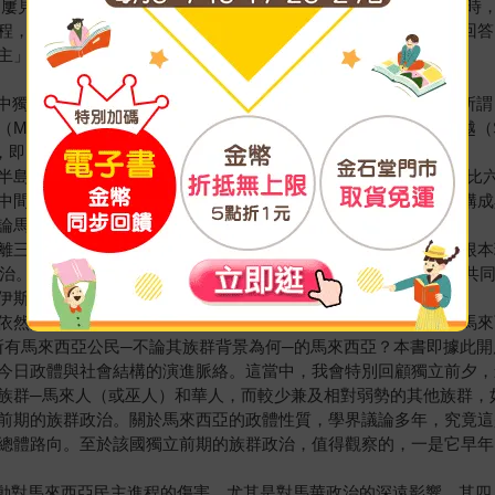
選，更屢見選舉突破。馬來西亞貌似已經邁入民主轉型階段，但與此同
程，最終會邁向民主鞏固，還是隨時可能回歸舊貌？本書即嘗試回答
主」政體？這類要素，如今是否已經逐漸消逝？
殖民者手中獨立，當時的國土範圍，僅馬來半島或「馬來亞半島」一地。
laysia），則是馬來亞、新加坡自治邦和英屬婆羅洲的砂拉越（Sa
，即1965年8月9日，新加坡就因故被逐出了馬來西亞聯合邦。
半島，相較於東馬的沙巴、砂拉越兩州，地理面積雖然較小(約四比
中間，隔了個不大不小的南中國海，交流其實不便，兩地的族群構成
論馬來西亞政治，難免會重西馬而輕東馬。
離三條主線，即族群、伊斯蘭、階級。族群政治可謂馬來西亞的根本
群政治。階級政治則至今未成氣候，但也難謂無關痛癢，總會在階級共
伊斯蘭政治的現實，本書基本上輕前者而重後兩者的討論。
識的提問：馬來西亞究竟是誰的國家？這是馬來人的馬來西亞（即所謂 Tana
d 的概念），還是所有馬來西亞公民─不論其族群背景為何─的馬來西亞？本書即據此
今日政體與社會結構的演進脈絡。這當中，我會特別回顧獨立前夕，
族群─馬來人（或巫人）和華人，而較少兼及相對弱勢的其他族群，
前期的族群政治。關於馬來西亞的政體性質，學界議論多年，究竟這
總體路向。至於該國獨立前期的族群政治，值得觀察的，一是它早年
暴動對馬來西亞民主進程的傷害，尤其是對馬華政治的深遠影響。其四