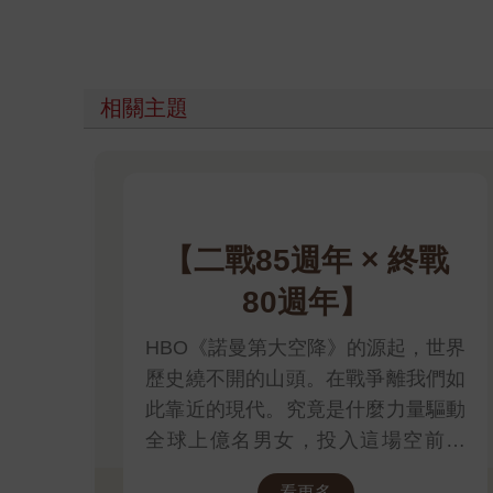
相關主題
【二戰85週年 × 終戰
80週年】
HBO《諾曼第大空降》的源起，世界
歷史繞不開的山頭。在戰爭離我們如
此靠近的現代。究竟是什麼力量驅動
全球上億名男女，投入這場空前絕
後、影響至今的軍事衝突？我們站在
看更多