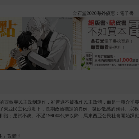
2026金石堂暑假漫博〈你好，我吃一
遺下的西敏寺民主政制運作，卻普遍不被視作民主政體，而是一種介乎
了東亞民主化浪潮下，長期政治穩定的異例。微妙敏感的族群、宗教
和諧；屢試不爽。不過1990年代末以降，馬來西亞公民社會開始躁
主」政體？