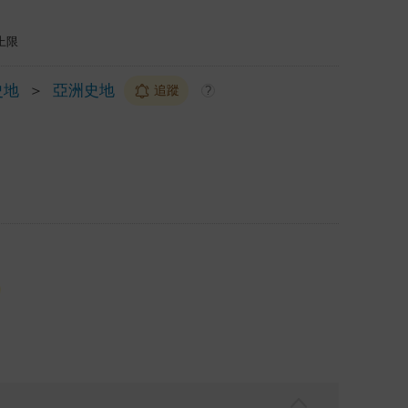
上限
史地
＞
亞洲史地
追蹤
?