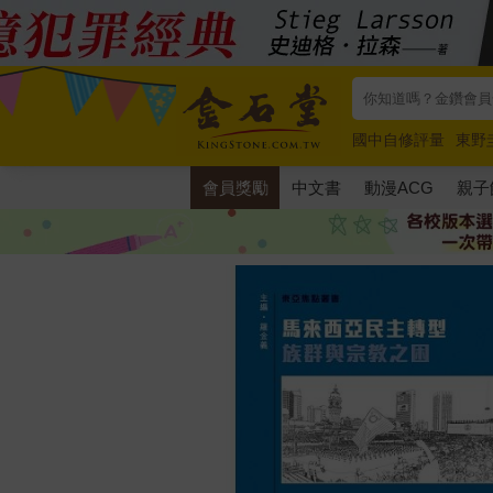
國中自修評量
東野
唯紅花綻放
奧德賽
會員獎勵
中文書
動漫ACG
親子