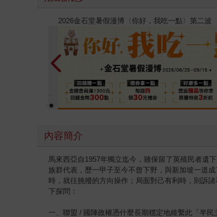
春光ｘ奇幻基地｜全書系展
內容簡介
馬來西亞自1957年獨立迄今，雖保留了英殖民者
族群代表，歷一甲子至今不曾下野，與新加坡一道成
時，就往挑撥的方向操作；局面對己有利時，則訴諸
下探問：
一、聯盟 / 國陣政權憑什麼長期穩定地維繫此「半民