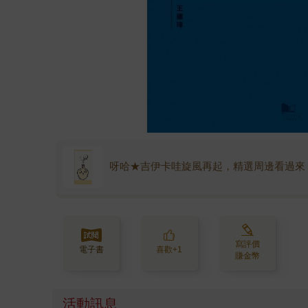
呀哈★吉伊卡哇旋風再起，精選周邊看過來
寫評價
電子書
喜歡+1
賺金幣
活動訊息