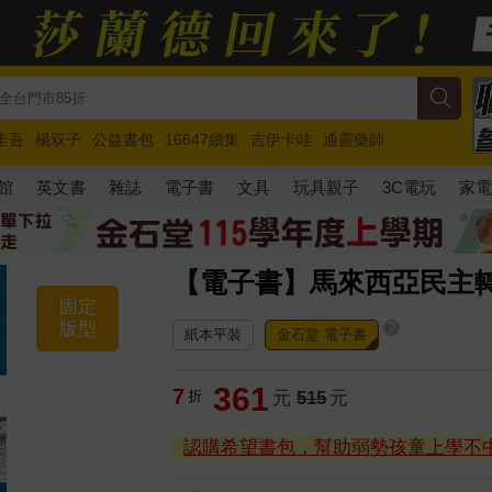
圭吾
楊双子
公益書包
16647續集
吉伊卡哇
通靈藥師
路邊攤新作
馬斯克
玩具總動員5
超慢跑
館
英文書
雜誌
電子書
文具
玩具親子
3C電玩
家
【電子書】馬來西亞民主
固定
版型
?
紙本平裝
金石堂 電子書
361
7
折
元
515
元
認購希望書包，幫助弱勢孩童上學不