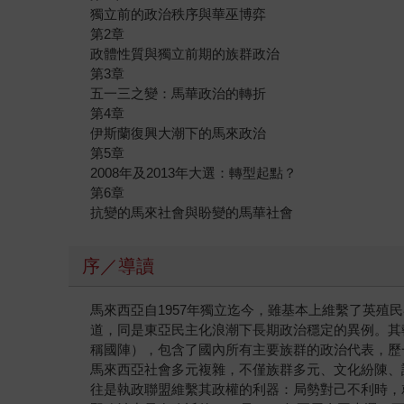
獨立前的政治秩序與華巫博弈
第2章
政體性質與獨立前期的族群政治
第3章
五一三之變：馬華政治的轉折
第4章
伊斯蘭復興大潮下的馬來政治
第5章
2008年及2013年大選：轉型起點？
第6章
抗變的馬來社會與盼變的馬華社會
序／導讀
馬來西亞自1957年獨立迄今，雖基本上維繫了英
道，同是東亞民主化浪潮下長期政治穩定的異例。其執政聯盟─197
稱國陣），包含了國內所有主要族群的政治代表，歷
馬來西亞社會多元複雜，不僅族群多元、文化紛陳、
往是執政聯盟維繫其政權的利器：局勢對己不利時，