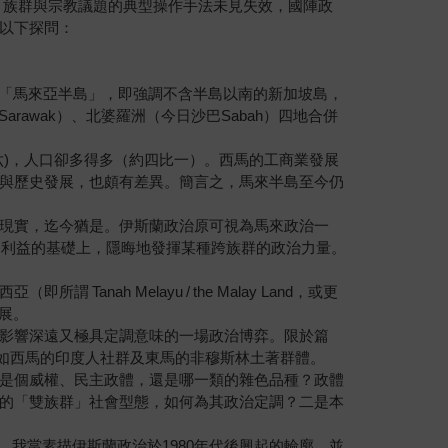
時，族群與宗教議題的典型操作手法未見失效，國陣政
以下探問：
所謂「馬來亞半島」，即強調不含半島以南的新加坡島，
rawak）、北婆羅洲（今日沙巴Sabah）四地合併
六)，人口卻多得多（約四比一）。西馬的工商業發展
與歷史發展，也頗有差異。簡言之，馬來半島至今仍
現實，迄今猶是。伊斯蘭政治原可視為馬來政治一
同利益的基礎上，隱晦地發揮某種跨族群的政治力量。
h Melayu / the Malay Land，或更
開展。
影響深遠又極具定調意味的一場政治博弈。限於篇
如西馬的印度人社群及東馬的非穆斯林土著群體。
是個威權、民主政體，還是哪一類的雜色品種？政體
的「雙族群」社會型態，如何為其政治定調？二是本
，我當素描伊斯蘭政治於1980年代後興起的輪廓，並