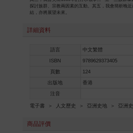
探討族群、宗教兩因素的互動。其五，我會簡析晚近兩
結，亦將展望未來。
詳細資料
語言
中文繁體
ISBN
9789629373405
頁數
124
出版地
香港
注音
電子書
＞
人文歷史
＞
亞洲史地
＞
亞洲
商品評價