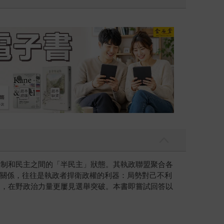
點〉第二波
金石堂2026海外優惠
專制和民主之間的「半民主」狀態。其執政聯盟聚合各
關係，往往是執政者捍衛政權的利器：局勢對己不利
動，在野政治力量更屢見選舉突破。本書即嘗試回答以