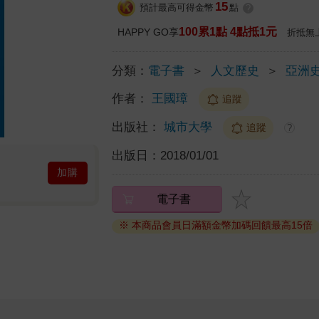
15
預計最高可得金幣
點
?
100累1點 4點抵1元
HAPPY GO享
折抵無
分類：
電子書
＞
人文歷史
＞
亞洲
作者：
王國璋
追蹤
出版社：
城市大學
追蹤
?
出版日：
2018/01/01
加購
電子書
※ 本商品會員日滿額金幣加碼回饋最高15倍