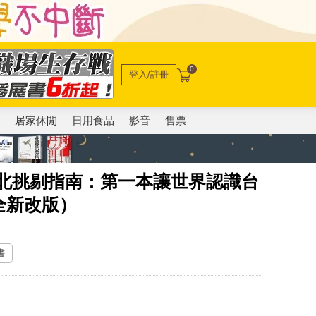
0
登入/註冊
電
居家休閒
日用食品
影音
售票
E台北挑剔指南：第一本讓世界認識台
全新改版）
書