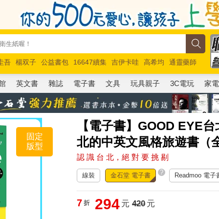
圭吾
楊双子
公益書包
16647續集
吉伊卡哇
高希均
通靈藥師
路邊攤新作
馬斯克
玩具總動員5
超慢跑
館
英文書
雜誌
電子書
文具
玩具親子
3C電玩
家
【電子書】GOOD EY
固定
北的中英文風格旅遊書（
版型
認 識 台 北，絕 對 要 挑 剔
?
線裝
金石堂 電子書
Readmoo 電子
294
7
折
元
420
元