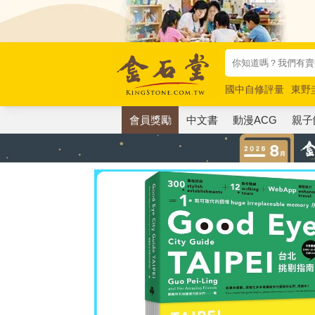
國中自修評量
東野
唯紅花綻放
奧德賽
會員獎勵
中文書
動漫ACG
親子