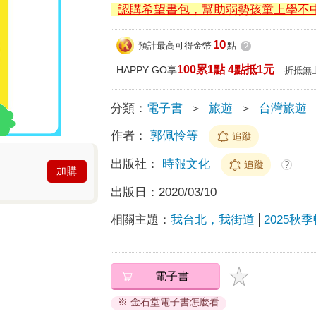
認購希望書包，幫助弱勢孩童上學不
10
預計最高可得金幣
點
?
100累1點 4點抵1元
HAPPY GO享
折抵無
分類：
電子書
＞
旅遊
＞
台灣旅遊
作者：
郭佩怜等
追蹤
出版社：
時報文化
追蹤
?
加購
出版日：
2020/03/10
相關主題：
我台北，我街道
2025秋
電子書
※ 金石堂電子書怎麼看