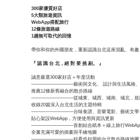
300
家優質好店
5大類旅遊資訊
WebApp搭配旅行
12條旅遊路線
1趟無可取代的回憶
帶你和你的外國朋友，重新認識台北這座混亂、有趣
『 認 識 台 北，絕 對 要 挑 剔。 』
誠意嚴選300家好店＋年度活動
—————————藝術與文化、 設計與生活風格
推薦12條新舊融合的散步路線
—————————從城東、城西、城南、城北，規
收錄20篇深入台北生活的主題特輯
—————————台味食譜、音樂電影、藝術文學
貼心架設WebApp，方便使用與資訊更新
—————————首創結合紙本＋線上旅行WebAp
全書充滿可愛的插畫與手繪地圖
—————————好看也好用的台北散步路線地圖1