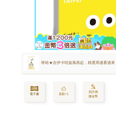
呀哈★吉伊卡哇旋風再起，精選周邊看過來
寫評價
電子書
喜歡+1
賺金幣