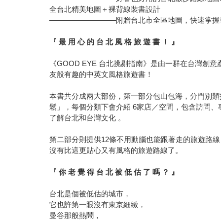
全台北精美地圖＋裸背線裝書設計
—————————附贈台北市全區地圖，快速掌握
『 最 用 心 的 台 北 風 格 旅 遊 書 ！ 』
《GOOD EYE 台北挑剔指南》是由一群在台灣
友般有趣的中英文風格旅遊書！
本書共分成兩大部份，第一部分包山包海，分門別類
鬆」，每個分類下會介紹 6家店／空間，包含訪問、
了解台北和台灣文化 。
第二部分則提供12條不用動腦也能跟著走的旅遊路
沒有比這更貼心又有風格的旅遊路線了。
『 你 老 覺 得 台 北 被 低 估 了 嗎 ？ 』
台北是個被低估的城市，
它也許第一眼沒有東京細緻，
曼谷那般熱鬧，