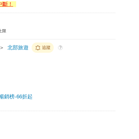
中斷！
上限
＞
北部旅遊
追蹤
?
季暢銷榜-66折起