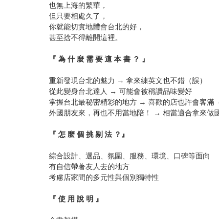
也無上海的繁華，
但只要相處久了，
你就能切實地體會台北的好，
甚至捨不得離開這裡。
『 為 什 麼 需 要 這 本 書 ？ 』
重新發現台北的魅力 → 拿來練英文也不錯（誤）
從此變身台北達人 → 可能會被稱讚品味變好
掌握台北最秘密精彩的地方 → 喜歡的店也許會客滿
外國朋友來，再也不用當地陪！ → 相當適合拿來做
『 怎 麼 個 挑 剔 法 ？』
綜合設計、選品、氛圍、服務、環境、口碑等面向
有自信帶著友人去的地方
考慮店家間的多元性與個別獨特性
『 使 用 說 明 』