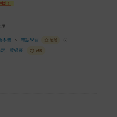
中斷！
上限
語學習
＞
韓語學習
追蹤
?
義定、黃银霞
追蹤