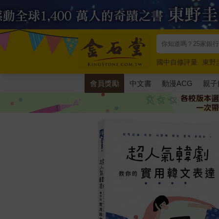
國中自修評量
東野
唯紅花綻放
奧德賽
會員獎勵
中文書
動漫ACG
親子