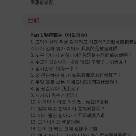
受甜蜜感覺。
目錄
Part 1
秘密森林《
비밀의
숲
》
1. 고양이한테 쥐를 맡기려고 하겠어? 怎麼可能把
2. 내가 진짜 뭐가 씌어서 我真的是被鬼遮眼
3. 누구 앞에서 딴청이야? 你這是在誰面前裝傻啊？
4. 수고하셨습니다. 내일 봬요! 辛苦了，明天見！
5. 잠시만요! 請等一下！
6. 정 곤란하면 됐고! 如果真那麼為難就算了！
7. 우릴 뭘로 보는 거예요! 把我們當什麼啊！
8. 잘 썼습니다! 我用完了！
9. 저기요! 先生／小姐！
10. 까라면 까야죠 叫你做，你就得做啊
11. 얻다 대고 협박이야 竟敢威脅我？
12. 이게 뚫린 입이라고 不要胡說八道
13. 그러니까요 就是說啊
14. 돈이 안 되는 건데 這賺不了錢
15. 왜 멍 때리고 그러십니까? 為什麼在那發呆呢？