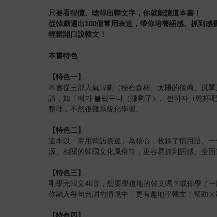
只要看得懂、唸得出韓文字，你就能讀這本書！
從韓劇選出100個常用表達，帶你培養語感、抓到感
輕鬆開口說韓文！
本書特色
【特色一】
本書從三部人氣韓劇（秘密森林、太陽的後裔、孤單
語，如「배가 불렀구나（賺夠了）、짠하자（乾杯
整理，不然很難系統化學習。
【特色二】
這本以「常用韓語表達」為核心，收錄了慣用語、一
源、相關的韓國文化風俗等，更容易抓到語感、全面
【特色三】
剛學完韓文40音，想要學道地的韓文嗎？或你學了
你融入每句台詞的情境中，更有趣地學韓文！幫助大
【特色四】