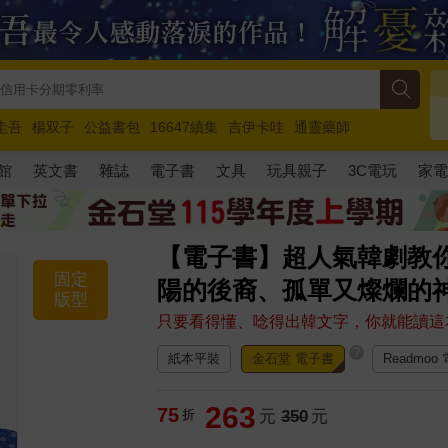
圭吾
楊双子
公益書包
16647續集
吉伊卡哇
通靈藥師
路邊攤新作
馬斯克
玩具總動員5
超慢跑
館
英文書
雜誌
電子書
文具
玩具親子
3C電玩
家
【電子書】超人氣韓劇教
固定
陽的後裔、孤單又燦爛的
版型
只要看得懂、唸得出韓文字，你就能讀這
?
紙本平裝
金石堂 電子書
Readmoo
263
75
折
元
350
元