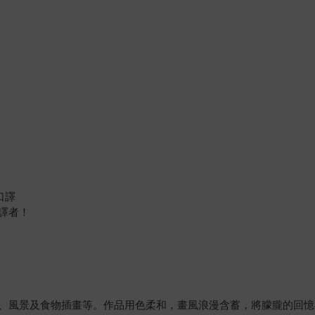
口譯
譯者！
、風景及食物插畫等。作品用色柔和，畫風浪漫含蓄，將朦朧的回憶