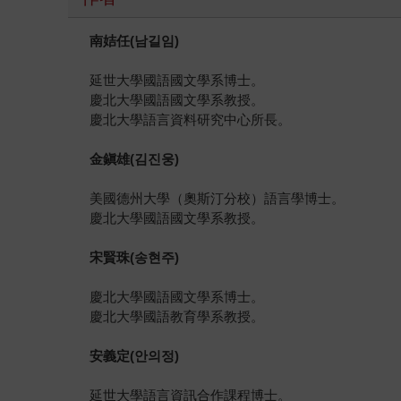
南姞任
(
남길임
)
延世大學國語國文學系博士。
慶北大學國語國文學系教授。
慶北大學語言資料研究中心所長。
金鎭雄
(
김진웅
)
美國德州大學（奧斯汀分校）語言學博士。
慶北大學國語國文學系教授。
宋賢珠
(
송현주
)
慶北大學國語國文學系博士。
慶北大學國語教育學系教授。
安義定
(
안의정
)
延世大學語言資訊合作課程博士。