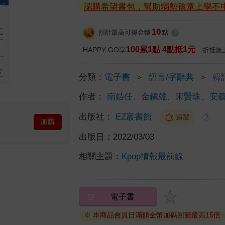
認購希望書包，幫助弱勢孩童上學不
10
預計最高可得金幣
點
?
100累1點 4點抵1元
HAPPY GO享
折抵無
分類：
電子書
＞
語言/字辭典
＞
韓
作者：
南姞任、金鎭雄、宋賢珠、安
出版社：
EZ叢書館
追蹤
?
加購
出版日：
2022/03/03
相關主題：
Kpop情報最前線
電子書
※ 本商品會員日滿額金幣加碼回饋最高15倍