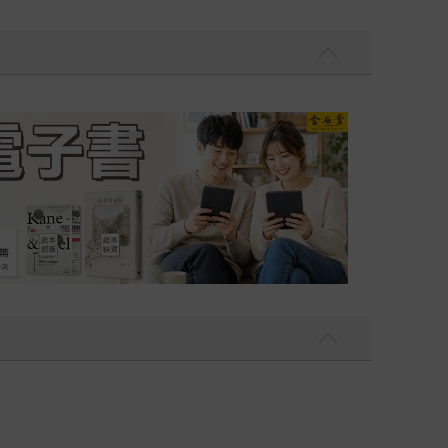
吃一點〉第二波
金石堂2026海