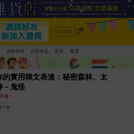
0
登入/註冊
電
居家休閒
日用食品
影音
售票
你的實用韓文表達：秘密森林、太
神－鬼怪
本書！
 電子書