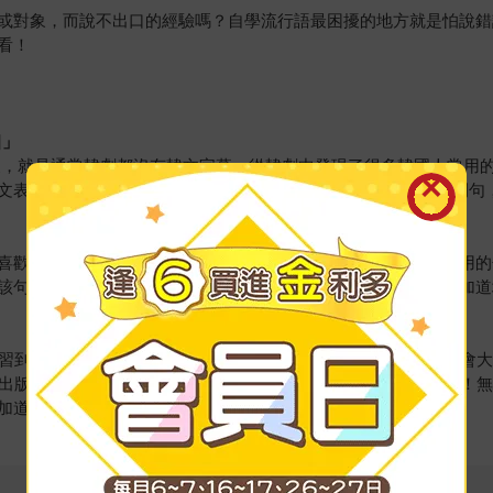
或對象，而說不出口的經驗嗎？自學流行語最困擾的地方就是怕說錯
看！
이
」
擾，就是通常韓劇都沒有韓文字幕，從韓劇中發現了很多韓國人常用
文表達》就幫你解決這個問題啦！精選三部人氣韓劇內的100個例句
喜歡韓劇的韓語學習者們。本書最大的特色在「精選出韓劇中實用的
該句的文法或使用細節，相信讀完本書後一定可以讓韓語用得更加道
學習到很多新的韓文用法，因此在創作自己平台的內容時，也總是會
這次出版的《超人氣韓劇教你的實用韓文表達》真的實現了我的願望！
加道地的韓文學習者不可錯過的精彩韓語學習讀物！