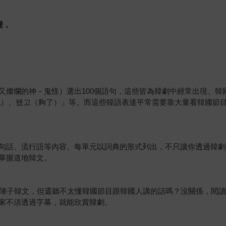
覺，
又燦爛的神－鬼怪）選出100個語句，這些皆為韓劇中經常出現、韓
吧）、됐고（夠了）」等。而這些韓語表達平常需要靠大量看韓國節
句話、流行語等內容。每單元以詞典的形式列出，不只讓你透過韓劇
掌握道地韓文。
一陣子韓文，但還聽不太懂韓國節目跟韓國人講的話嗎？沒關係，閱
家不須透過字幕，就能欣賞韓劇。