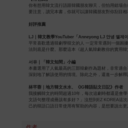
你有想用韓文流行語跟韓國朋友聊天，但怕用錯場合
要注意，讀完本書，你就可以讓韓國朋友對你刮目相
好評推薦
LJ
｜韓文教學YouTuber「Anneyong LJ
안녕
엘제
平常喜歡透過韓劇學韓文的人 一定常常遇到一個困
法到底是什麼。那麼這本《超人氣韓劇教你的實用韓
서유
｜「韓文知間」小編
本書選用了人氣最高的三部韓劇作為題材，非常適合
深刻地了解該使用的情境。除此之外，還進一步解釋
林芊蓉｜地方韓文水水、《IG韓語貼文日記》作者
我接觸韓文的時間超過10年，每次追劇時都還是會
文語句整理成冊該有多好？」沒想到EZ KOREA
己的韓語口語日常使用有幫助的內容，是想要說出更
作者