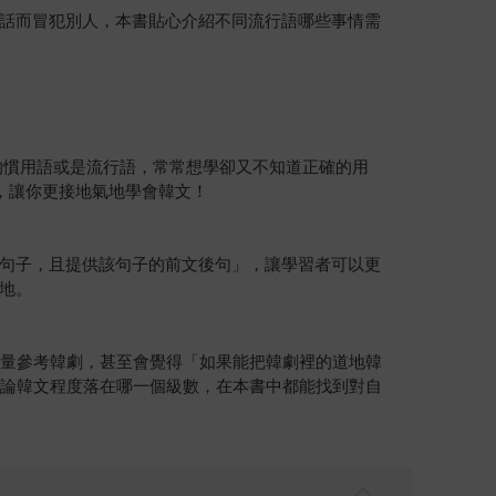
話而冒犯別人，本書貼心介紹不同流行語哪些事情需
的慣用語或是流行語，常常想學卻又不知道正確的用
，讓你更接地氣地學會韓文！
句子，且提供該句子的前文後句」，讓學習者可以更
地。
大量參考韓劇，甚至會覺得「如果能把韓劇裡的道地韓
無論韓文程度落在哪一個級數，在本書中都能找到對自