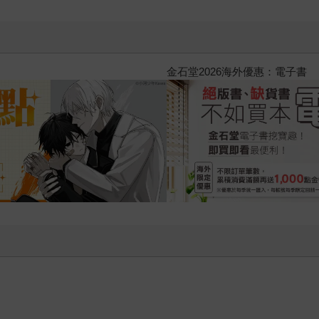
2026金石堂暑假漫博〈你好，我