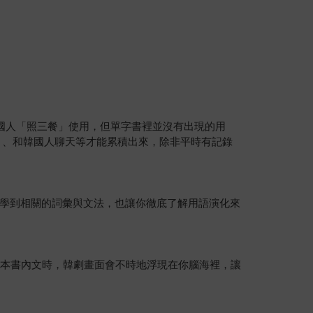
國人「照三餐」使用，但單字書裡並沒有出現的用
目、和韓國人聊天等才能累積出來，除非平時有記錄
學到相關的詞彙與文法，也讓你徹底了解用語演化來
讀本書內文時，韓劇畫面會不時地浮現在你腦海裡，讓