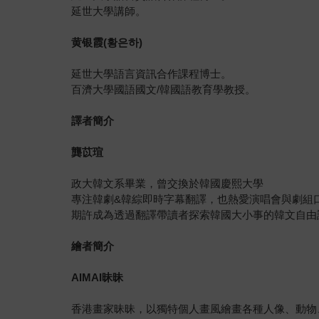
延世大學講師。
黄银霞
(
황은하
)
延世大學語言資訊合作課程博士。
百濟大學國語國文/韓國語教育學教授。
譯者簡介
龔苡瑄
政大韓文系畢業，曾交換於韓國慶熙大學
專注韓劇&韓綜即時字幕翻譯，也熱愛演唱會與劇組
期許成為透過翻譯帶讀者探索韓國大小事的韓文自由
繪者簡介
AIMAI
昧昧
香港畫家昧昧，以獨特個人畫風繪畫各種人像、動物