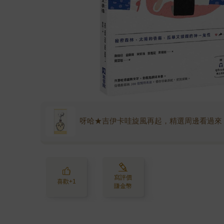
呀哈★吉伊卡哇旋風再起，精選周邊看過來
寫評價
喜歡+1
賺金幣