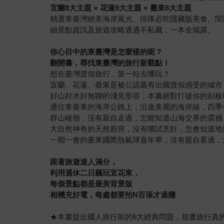
宜蘭
8
大主題
×
花蓮
9
大主題
×
臺東
6
大主題
精選東臺灣絕美海岸風光、排隊必吃隱藏版美食、閨
細景點資訊及旅遊攻略通通不私藏，一本全揭露。
你心目中的東臺灣是怎麼樣的呢？
翻開書，尋找東臺灣的旅行新觀點！
想在臺灣渡假旅行，第一站去哪玩？
宜蘭、花蓮、臺東是被公認最有出國渡假感受的城市
好山好水好無聊的淺見形容，本書絕對打破你的刻板
通往東臺東的海岸公路上，沿途美麗的海岸線，四季
群山峻嶺，沒有親自走過，怎能知道山海交界的震撼
大自然神奇的天然廚房，沒有嚐試烹飪，怎會知道地
一期一會的臺東國際熱氣球嘉年華，沒有親自看過，
跟著旅遊達人滿分，
利用週休二日飆玩宜花東，
每個景點都是最美背景版
相機充好電，每處都要拍
N
百張才過癮
★本書提出國人旅行前的6大經典問題，規畫旅行真