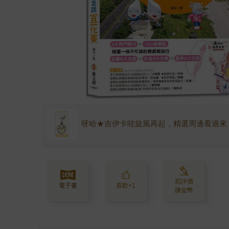
呀哈★吉伊卡哇旋風再起，精選周邊看過來
寫評價
電子書
喜歡+1
賺金幣