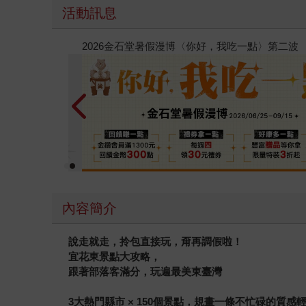
活動訊息
春光ｘ奇幻基地｜全書系展
內容簡介
說走就走，拎包直接玩，甭再調假啦！
宜花東景點大攻略，
跟著部落客滿分，玩遍最美東臺灣
3
大熱門縣市
× 150
個景點，規畫一條不忙碌的質感