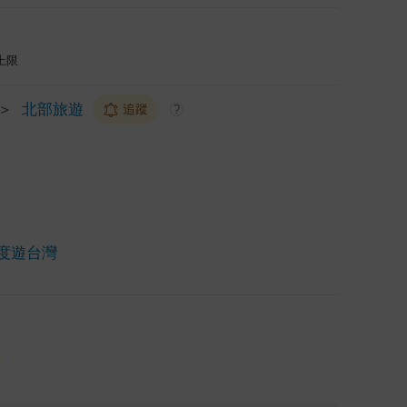
上限
＞
北部旅遊
追蹤
?
度遊台灣