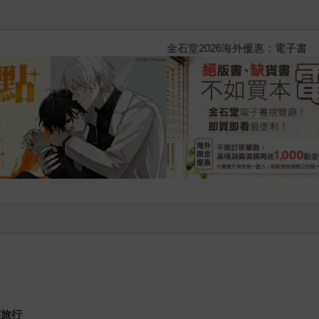
2026金石堂暑假漫博〈你好，我
輕旅行