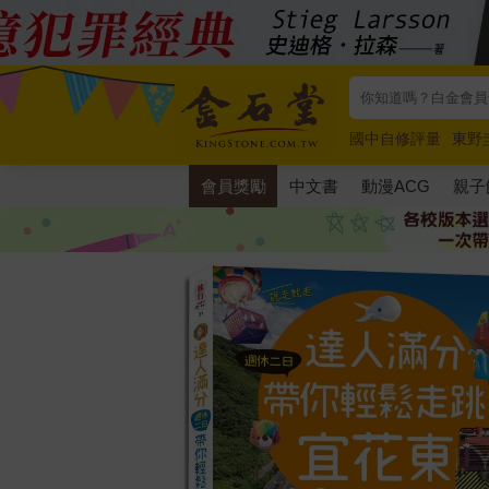
國中自修評量
東野
唯紅花綻放
奧德賽
會員獎勵
中文書
動漫ACG
親子