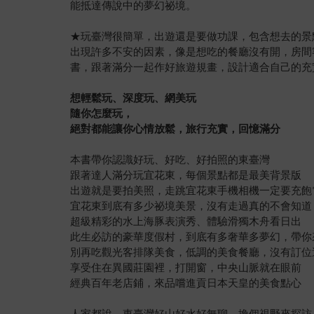
能抵達傳說中的夢幻祕境。
★玩臺灣很簡單，出遊還是要做功課，包含想去的景點
出現許多不安的因素，像是想吃的餐廳沒有開，房間
書，跟著滿分一起作好旅遊規畫，設計適合自己的充
想輕鬆玩、深度玩、網美玩
隨你怎麼玩，
絕對都能讓你心情放鬆，旅行充實，回憶滿分
本書帶你認識好玩、好吃、好拍照的東臺灣
跟著達人滿分玩宜花東，每個景點都是最美背景版
出遊就是要拍美照，走跳宜花東手機相機一定要充飽
宜花東到底有多少祕境美景，沒有走過真的不會知道
超級精彩的水上海豚表演秀、體驗滑獨木舟看日出
此生必訪的豪華度假村，到底有多奢華多夢幻，帶你
別再吃觀光客排隊美食，低調的美食餐廳，沒有訂位
享受住在異國莊園裡，打開窗，中央山脈就在眼前
經典百年老店鋪，來品嚐進貢日本天皇的美食點心
人家都說，東臺灣好山好水好無聊，換個視野來探訪