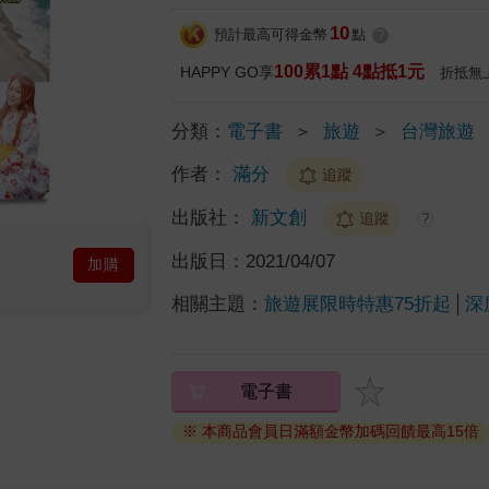
10
預計最高可得金幣
點
?
100累1點 4點抵1元
HAPPY GO享
折抵無
分類：
電子書
＞
旅遊
＞
台灣旅遊
作者：
滿分
追蹤
出版社：
新文創
追蹤
?
出版日：
2021/04/07
加購
相關主題：
旅遊展限時特惠75折起
深
電子書
※ 本商品會員日滿額金幣加碼回饋最高15倍