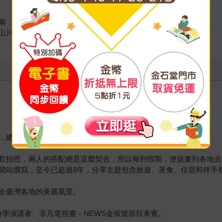
喻，捨不得離開……
山川的崇偉高峻吧！
，總會看到滿分滿滿的旅遊文章。
歡拍照，兩人的搭配總是這麼契合，所以每到假期，便規畫到各地去
開站撰寫，至今已超過8年，分享主題包含旅遊、美食、住宿和伴手
全臺灣各地的美麗風景。
遊學演講者、非凡電視臺－NEWS金探號節目來賓。