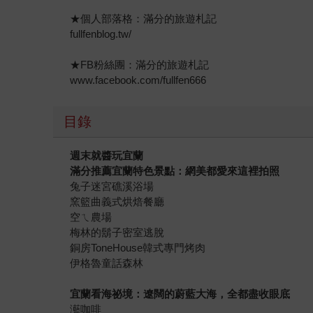
★個人部落格：滿分的旅遊札記
fullfenblog.tw/
★FB粉絲團：滿分的旅遊札記
www.facebook.com/fullfen666
目錄
週末就醬玩宜蘭
滿分推薦宜蘭特色景點：網美都愛來這裡拍照
兔子迷宮礁溪浴場
窯籃曲義式烘焙餐廳
空ㄟ農場
梅林的鬍子密室逃脫
銅房ToneHouse韓式專門烤肉
伊格魯童話森林
宜蘭看海祕境：遼闊的蔚藍大海，全都盡收眼底
灆咖啡