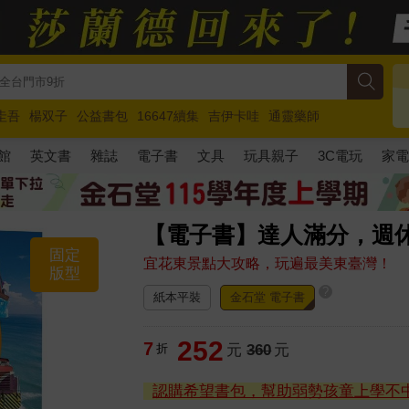
圭吾
楊双子
公益書包
16647續集
吉伊卡哇
通靈藥師
路邊攤新作
馬斯克
玩具總動員5
超慢跑
館
英文書
雜誌
電子書
文具
玩具親子
3C電玩
家
【電子書】達人滿分，週
固定
宜花東景點大攻略，玩遍最美東臺灣！
版型
?
紙本平裝
金石堂 電子書
252
7
折
元
360
元
認購希望書包，幫助弱勢孩童上學不