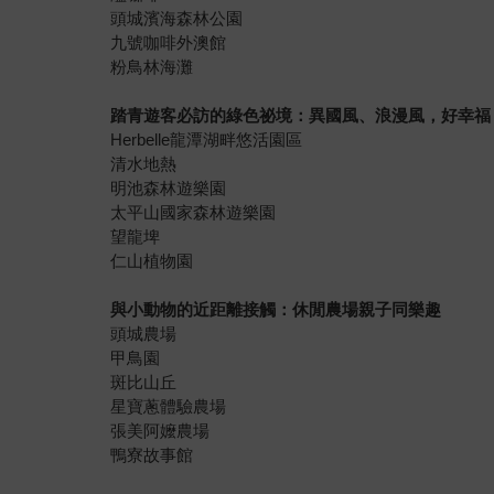
頭城濱海森林公園
九號咖啡外澳館
粉鳥林海灘
踏青遊客必訪的綠色祕境：異國風、浪漫風，好幸福
Herbelle龍潭湖畔悠活園區
清水地熱
明池森林遊樂園
太平山國家森林遊樂園
望龍埤
仁山植物園
與小動物的近距離接觸：休閒農場親子同樂趣
頭城農場
甲鳥園
斑比山丘
星寶蔥體驗農場
張美阿嬤農場
鴨寮故事館