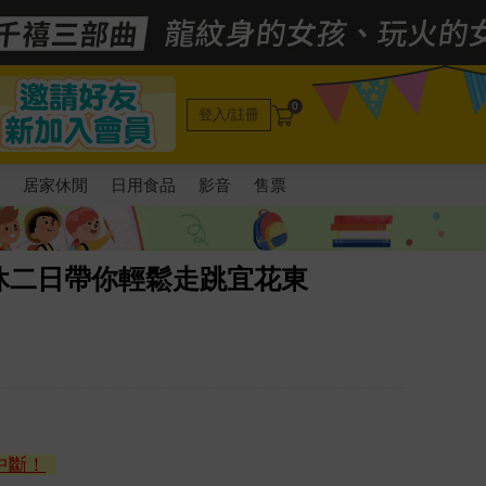
0
登入/註冊
電
居家休閒
日用食品
影音
售票
休二日帶你輕鬆走跳宜花東
中斷！