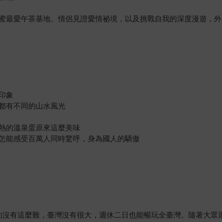
蜜最愛午茶基地、情侶見證愛情祕境，以及挑戰自我的深度漫遊，外
印象
都有不同的山水風光
熱的溫泉蛋原來這麼美味
怎能感受百萬人同時驚呼，身為國人的驕傲
的沒有這麼難，臺灣沒有很大，週休二日也能暢玩全臺灣。隨著大眾