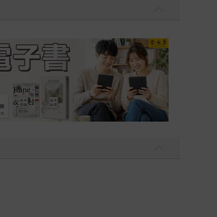
吃一點〉第二波
金石堂2026海