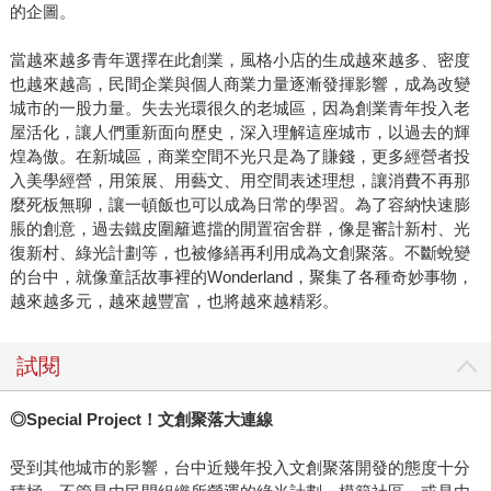
的企圖。
當越來越多青年選擇在此創業，風格小店的生成越來越多、密度
也越來越高，民間企業與個人商業力量逐漸發揮影響，成為改變
城市的一股力量。失去光環很久的老城區，因為創業青年投入老
屋活化，讓人們重新面向歷史，深入理解這座城市，以過去的輝
煌為傲。在新城區，商業空間不光只是為了賺錢，更多經營者投
入美學經營，用策展、用藝文、用空間表述理想，讓消費不再那
麼死板無聊，讓一頓飯也可以成為日常的學習。為了容納快速膨
脹的創意，過去鐵皮圍籬遮擋的閒置宿舍群，像是審計新村、光
復新村、綠光計劃等，也被修繕再利用成為文創聚落。不斷蛻變
的台中，就像童話故事裡的Wonderland，聚集了各種奇妙事物，
越來越多元，越來越豐富，也將越來越精彩。
試閱
◎Special Project！文創聚落大連線
受到其他城市的影響，台中近幾年投入文創聚落開發的態度十分