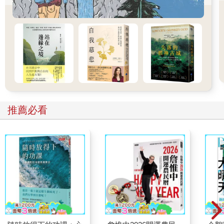
融合創新元素。在這多元整合的空間裡，有可以放鬆片刻的咖啡
廳，也有專業職人的手作藝品店舖，還能尋得安靜閱讀的書屋空
間，而這裡不定期舉辦的講座市集也活絡了整個街區，成功營造
使人流連忘返的園地，更是培育青年創意的夢工廠。
鄰近站名：英才／美村向上北路口 地址：台中市西區中興一巷
★模範社區：大和村風華再現，讓文創走進市井
推薦必看
英才路像一條河流，分開勤美商圈與模範社區，一邊時髦熱鬧，
一邊則古老安靜，兩岸風情截然不同。從模範街八巷散步到四十
巷、民權路巷弄、向上路一段等，而今零星散佈的老屋進駐了咖
啡館、餐廳或店舖等，塑成新舊交融的氣氛，相當引人。模範社
區興建於昭和十二年（一九三七年），這裡曾為日治時期的大和
村，大批日式家屋塑造出來的街道風情，是以往中產階級高級住
宅區的象徵；儘管社區住宅多改建為國宅，但位在模範街四十巷
處仍可見早期聚落。從二○○九年開始，這些老屋經由范特喜微創
修繕與招商之後，陸續邀集販售插畫明信片的「KerKerland」、
從事花禮佈置的「小戶人家」、台灣設計服飾店「女子事務所」
等進駐，因而成為小小的文創聚落。