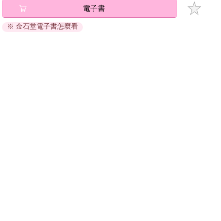
電子書
退換貨須知：
※ 金石堂電子書怎麼看
因版權保護，您在金石堂所購買的電子書僅能以金石堂專屬
的閱讀軟體開啟閱讀，無法以其他閱讀器或直接下載檔案。
依據「消費者保護法」第19條及行政院消費者保護處公告之
「通訊交易解除權合理例外情事適用準則」，非以有形媒介
提供之數位內容或一經提供即為完成之線上服務，經消費者
事先同意始提供。（如：電子書、電子雜誌、下載版軟體、
虛擬商品…等），
不受「網購服務需提供七日鑑賞期」的限
制
。為維護您的權益，建議您先使用「試閱」功能後再付款
購買。