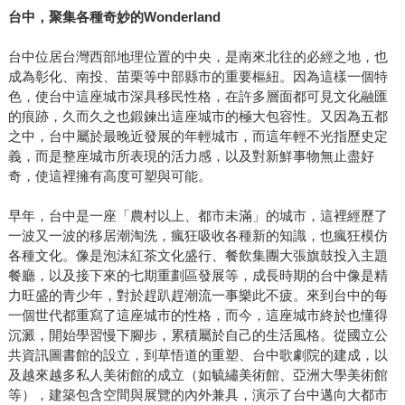
台中，聚集各種奇妙的
Wonderland
台中位居台灣西部地理位置的中央，是南來北往的必經之地，也
成為彰化、南投、苗栗等中部縣市的重要樞紐。因為這樣一個特
色，使台中這座城市深具移民性格，在許多層面都可見文化融匯
的痕跡，久而久之也鍛鍊出這座城市的極大包容性。又因為五都
之中，台中屬於最晚近發展的年輕城市，而這年輕不光指歷史定
義，而是整座城市所表現的活力感，以及對新鮮事物無止盡好
奇，使這裡擁有高度可塑與可能。
早年，台中是一座「農村以上、都市未滿」的城市，這裡經歷了
一波又一波的移居潮淘洗，瘋狂吸收各種新的知識，也瘋狂模仿
各種文化。像是泡沫紅茶文化盛行、餐飲集團大張旗鼓投入主題
餐廳，以及接下來的七期重劃區發展等，成長時期的台中像是精
力旺盛的青少年，對於趕趴趕潮流一事樂此不疲。來到台中的每
一個世代都重寫了這座城市的性格，而今，這座城市終於也懂得
沉澱，開始學習慢下腳步，累積屬於自己的生活風格。從國立公
共資訊圖書館的設立，到草悟道的重塑、台中歌劇院的建成，以
及越來越多私人美術館的成立（如毓繡美術館、亞洲大學美術館
等），建築包含空間與展覽的內外兼具，演示了台中邁向大都市