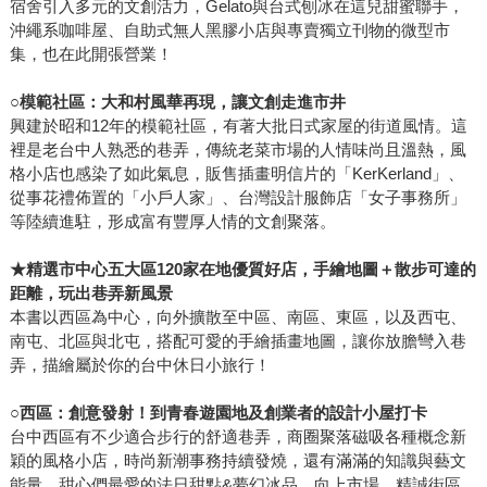
宿舍引入多元的文創活力，Gelato與台式刨冰在這兒甜蜜聯手，
沖繩系咖啡屋、自助式無人黑膠小店與專賣獨立刊物的微型市
集，也在此開張營業！
○
模範社區：大和村風華再現，讓文創走進市井
興建於昭和12年的模範社區，有著大批日式家屋的街道風情。這
裡是老台中人熟悉的巷弄，傳統老菜市場的人情味尚且溫熱，風
格小店也感染了如此氣息，販售插畫明信片的「KerKerland」、
從事花禮佈置的「小戶人家」、台灣設計服飾店「女子事務所」
等陸續進駐，形成富有豐厚人情的文創聚落。
★
精選市中心五大區
120
家在地優質好店，手繪地圖＋散步可達的
距離，玩出巷弄新風景
本書以西區為中心，向外擴散至中區、南區、東區，以及西屯、
南屯、北區與北屯，搭配可愛的手繪插畫地圖，讓你放膽彎入巷
弄，描繪屬於你的台中休日小旅行！
○
西區：創意發射！到青春遊園地及創業者的設計小屋打卡
台中西區有不少適合步行的舒適巷弄，商圈聚落磁吸各種概念新
穎的風格小店，時尚新潮事務持續發燒，還有滿滿的知識與藝文
能量、甜心們最愛的法日甜點&夢幻冰品，向上市場、精誠街區、