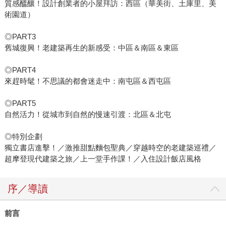
質感醞釀！設計創業者的小屋拜訪：西區（華美街、土庫里、美
術園道）
◎PART3
舊城復興！老建築再生的新感受：中區＆南區＆東區
◎PART4
來趕時髦！不思議的都會迷走中：南屯區＆西屯區
◎PART5
自然活力！從城市到自然的慢速引渡：北區＆北屯
◎特別企劃
獨立書店進擊！／激推甜點麵包聖典／穿越時空的老建築巡禮／
超摩登現代建築之旅／上一堂手作課！／入住設計飯店風格
序／導讀
前言