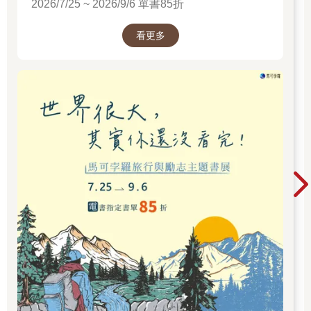
2026/7/25 ~ 2026/9/6 單書85折
走在半空中，以另一個角度欣賞園區。而這樣做的目的還有一
個，未來由二樓直接出入的空間將在「紅點文旅」的規劃下做為
背包客旅店，這也是審計新村與其他文創園區最大不同之處。
看更多
鄰近站名：向上國中 地址：台中市西區民生路368巷周邊（中興
街交叉口）
★綠光計畫：台水宿舍大變身，打造青創夢工廠
漫步中興路一巷裡，轉個彎卻彷彿進入不同時空，昔日老舊的十
二棟台水老宿舍，常綠蔓莖攀爬屋瓦底下的庭院深深，卻已然成
了風格聚落。不經意走過，小窗裡頭的工作室、咖啡館、髮廊，
每一間都引人窺探。
歷經長年歲月風霜，原已被認為無藥可治的台水老宿舍，經由台
中老屋整合改造團隊「范特喜微創」的提案，沒想喚回春天。再
造的街區裡，昔日的舊地磚與紅磚牆仍在，但地面與屋頂相連成
可上下迴游的場域，趣味的動線設計成功吸引小店進駐，而老巷
弄也開始變得不同。
范特喜團隊秉著藝術、人文及創意的三大主軸，保留老屋主體，