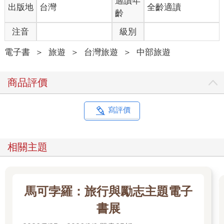
適讀年
出版地
台灣
全齡適讀
元的文創活力後，搖身一變成了今日青年的夢想起點，彷彿喚醒
齡
了老建築的靈魂，也完成了另類的「世代交替」。
注音
級別
鄰近站名：光復新村／坑口（921 地震園區）站
地址：台中市霧峰區和平路、民權路、民族路
電子書
＞
旅遊
＞
台灣旅遊
＞
中部旅遊
★審計新村：空中走廊串聯老屋，啟動青年背包客計畫
商品評價
入列台中「摘星計畫」之一的審計新村，與霧峰光復新村同樣都
是舊眷舍活化再利用的案例，而審計新村的興建也與光復新村間
寫評價
接相關，是一九六九年代為了分擔霧峰光復新村與南投中興新村
過度飽和的狀況，而擴建的小型宿舍群。審計新村算來也有五十
年歷史，從這裡規劃整齊的街道看來，依舊可見曾為台中都市計
相關主題
畫指標社區的榮光。可惜，老眷舍在一九八八年精省作業後逐漸
人去樓空，直到前幾年才啟動重修工作，昔日宿舍吸引不少小店
與工作室進駐，並不時舉辦市集與各種戶外活動吸引年輕族群重
遊，使安靜的巷弄也漸漸有了笑聲，恢復往昔的生命力。
馬可孛羅：旅行與勵志主題電子
在審計新村園區內，頹圮老屋以鋼構進行補強，而新架構起的空
書展
中走廊，將加強磚造的洋式建築二樓動線串連起來，使人可以遊