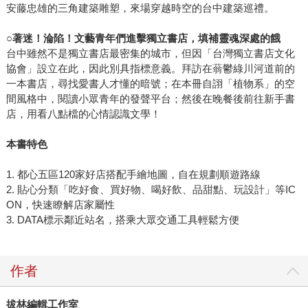
安藤忠雄的三角建築雕塑，來場穿越時空的台中建築巡禮。
○
著迷！淪陷！文藝青年們進擊獨立書店，填補靈魂深處的餓
台中雖然不是獨立書店最密集的城市，但因「台灣獨立書店文化
協會」設立在此，因此別具指標意義。拜訪在蓊鬱綠川河道前的
一本書店，尋找愛書人才懂的暗號；在本冊自詡「植物系」的空
間風格中，閱讀小眾青年的發聲平台；然後在晚餐後前往新手書
店，用看八點檔的心情認識文學！
本書特色
1. 都心五區120家好店搭配手繪地圖，自在規劃順遊路線
2. 貼心分類「吃好食、買好物、喝好飲、品甜點、玩設計」等IC
ON，快速瞭解店家屬性
3. DATA標示鄰近站名，搭乘大眾交通工具輕鬆方便
作者
拔林編輯工作室