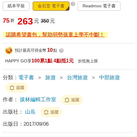
?
紙本平裝
金石堂 電子書
Readmoo 電子書
263
75
折
元
350
元
認購希望書包，幫助弱勢孩童上學不中斷！
10
預計最高可得金幣
點
?
100累1點 4點抵1元
HAPPY GO享
折抵無上限
分類：
電子書
＞
旅遊
＞
台灣旅遊
＞
中部旅遊
追蹤
作者：
拔林編輯工作室
追蹤
出版社：
山岳
追蹤
出版日：
2017/09/06