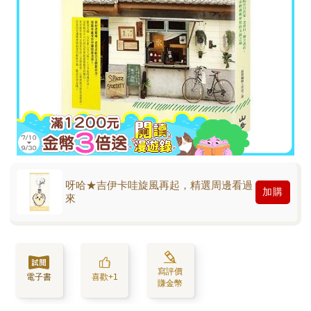
呀哈★吉伊卡哇旋風再起，精選周邊看過
加購
來
寫評價
電子書
喜歡+1
賺金幣