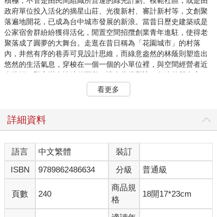
積極，不管是由民間組織所營運的綠光計劃、模範社區，或是由
政府單位投入活化的摘星山莊、光復新村、審計新村等，文創聚
落遍地開花，已成為台中城市發展的新浪。當昔日歷史建築或是
公家宿舍群紛紛獲得活化，閒置空間招攬創業青年進駐，使得老
聚落成了圓夢的大舞台。走逛在昔日稱為「花園城市」的村落
內，井然有序的巷弄可見設計思維，而綠意盎然的林蔭則塑造出
悠然的生活氣息，穿梭在一個一個的小單位裡，與空間經營者近
身接觸，那充滿人情味的互動，讓人彷彿拜訪了久違的朋友家。
看更多
★光復社區：啟動摘星計劃， 老眷村有了新靈魂
喜愛老眷村魅力的你，來到台中千萬別錯過霧峰的光復新村。井
詳細資料
然有序的紅磚平房分別座落在霧峰和平路、民權路與民族路上，
路樹成蔭，予人靜謐、典雅且自成一格的氛圍。這裡曾是早期台
灣省政府依據英國「花園城市」概 念打造的新市鎮，全盛時期有
語言
中文繁體
裝訂
公園綠地、學校、市場，甚至全台灣最先進的下水道系統等等，
ISBN
9789862486634
分級
普通級
社區的生活機能十分完善。儘管建物歷經歲月的斑駁及九二一重
災影響而毀損，住戶們也早已搬離此處，村落顯得荒涼沒落，仍
商品規
不難看出一九五○年代聚落的風貌。自台中市政府推動青年創業的
頁數
240
18開17*23cm
格
摘星計畫之後，老房得以重新修復也吸引了店家進駐，包括獨立
書店、咖啡館、雜貨店與藝文空間等，昔日的眷屬宿舍在引入多