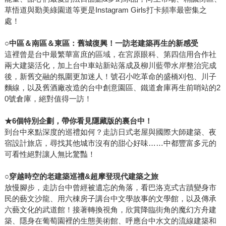
草悟道與勤美綠園道等更是Instagram Girls打卡頻率最密集之
處！
○
中區＆南區＆東區：舊城復興！一訪老建築再生的新感受
這裡曾是台中最繁華富庶的區域，在宮原眼科、第四信用合作社
兩大建築活化，加上台中車站新站落成及柳川藍帶水岸整治完成
後，新舊交融的氛圍更加迷人！號召小吃革命的盛橋刈包、川子
麵線，以及舊酒廠改造的台中創意園區、鐵道倉庫再生前哨站的2
0號倉庫，絕對值得一訪！
★
6
個特別企劃，帶你看見隱藏版的裏台中！
到台中來點深度的巡禮如何？走訪日式老屋與國際大師建築、夜
宿設計旅店，尋找其他城市沒有的甜心好味……中都豐富多元的
可看性絕對讓人無比驚豔！
○
穿越時空的老建築巡禮
&
超摩登現代建築之旅
放慢腳步，走訪台中曾經被遺忘的角落，看巴洛克式古蹟變身市
民的藝文沙龍、用六棟房子講台中文學故事的文學館，以及傳承
六藝文化的武道館！接著轉換視角，欣賞降臨街角的魔幻方舟建
築、隱身在葡萄園裡的生態美術館、呼應台中水文的流線建築和