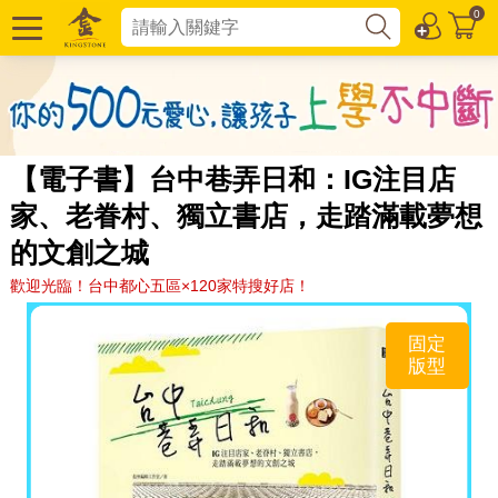
0
【電子書】台中巷弄日和：IG注目店
家、老眷村、獨立書店，走踏滿載夢想
的文創之城
歡迎光臨！台中都心五區×120家特搜好店！
固定
版型