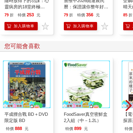
隨時放得下的功課：心
詹惟中2026開運農民
企鵝
靈病房的18堂終極學
曆：保證讓你整年好
晴天(
遊走在老台中人熟悉的巷弄裡，傳統老菜市場的人情味尚且溫
分
運、財源快馬加鞭一直
253
356
79
折
特價
元
79
折
特價
元
85
折
熱，在這個與文創共生的市井裡，風格小店也感染了這樣的氣
來！【首刷限量馬上有
息，格外令人感覺親切。
錢五帝錢吊飾】
加入購物車
加入購物車
鄰近站名：英才公益路口 地址：台中市西區模範街、民權路 模範
社區興建於昭和十二年（一九三七年），這裡曾為日治時期的大
您可能會喜歡
和村，大批日式家屋塑造出來的街道風情，是以往中產階級高級
住宅區的象徵；儘管社區住宅多改建為國宅，但位在模範街四十
巷處仍可見早期聚落。從二○○九年開始，這些老屋經由范特喜微
創修繕與招商之後，陸續邀集販售插畫明信片的
「KerKerland」、從事花禮佈置的「小戶人家」、台灣設計服飾
店「女子事務所」等進駐，因而成為小小的文創聚落。
遊走在老台中人熟悉的巷弄裡，傳統老菜市場的人情味尚且溫
熱，在這個與文創共生的市井裡，風格小店也感染了這樣的氣
息，格外令人感覺親切。
平成狸合戰 BD＋DVD
FoodSaver真空密鮮盒
【電
限定版 BD
2入組（中－1.2L）
探原
鄰近站名：英才公益路口 地址：台中市西區模範街、民權路
888
899
特價
元
特價
元
特價