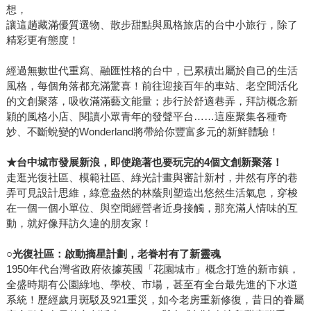
想，
讓這趟藏滿優質選物、散步甜點與風格旅店的台中小旅行，除了
精彩更有態度！
經過無數世代重寫、融匯性格的台中，已累積出屬於自己的生活
風格，每個角落都充滿驚喜！前往迎接百年的車站、老空間活化
的文創聚落，吸收滿滿藝文能量；步行於舒適巷弄，拜訪概念新
穎的風格小店、閱讀小眾青年的發聲平台……這座聚集各種奇
妙、不斷蛻變的Wonderland將帶給你豐富多元的新鮮體驗！
★
台中城市發展新浪，即使跪著也要玩完的
4
個文創新聚落！
走逛光復社區、模範社區、綠光計畫與審計新村，井然有序的巷
弄可見設計思維，綠意盎然的林蔭則塑造出悠然生活氣息，穿梭
在一個一個小單位、與空間經營者近身接觸，那充滿人情味的互
動，就好像拜訪久違的朋友家！
○
光復社區：啟動摘星計劃，老眷村有了新靈魂
1950年代台灣省政府依據英國「花園城市」概念打造的新市鎮，
全盛時期有公園綠地、學校、市場，甚至有全台最先進的下水道
系統！歷經歲月斑駁及921重災，如今老房重新修復，昔日的眷屬