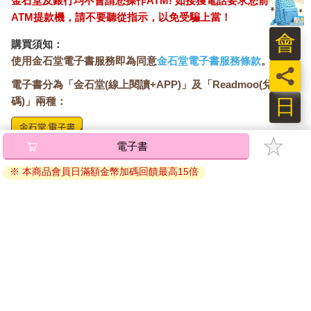
金石堂及銀行均不會請您操作ATM! 如接獲電話要求您前往
ATM提款機，請不要聽從指示，以免受騙上當！
會
購買須知：
使用金石堂電子書服務即為同意
金石堂電子書服務條款
。
員
電子書分為「金石堂(線上閱讀+APP)」及「Readmoo(兌換
日
碼)」兩種：
電子書
將儲存於會員中心→電子書服務「我的e書櫃」，點選線上
閱讀直接開啟閱讀。
※ 本商品會員日滿額金幣加碼回饋最高15倍
線上閱讀：
建議使用Chrome、Microsoft Edge 有較佳的線上瀏覽效
果， iOS 16 或以上版本，Android 6.0 以上版本，建議裝
置有6GB以上的記憶體，至少有 30 MB以上的容量。
離線閱讀：
APP下載：
iOS
Android
安裝電子書APP後，請依照提示登入「會員中心」→「我
的E書櫃」→「電子書APP通行碼/載具管理」，取得通行