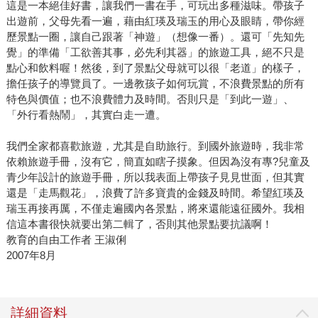
這是一本絕佳好書，讓我們一書在手，可玩出多種滋味。帶孩子
出遊前，父母先看一遍，藉由紅瑛及瑞玉的用心及眼睛，帶你經
歷景點一圈，讓自己跟著「神遊」（想像一番）。還可「先知先
覺」的準備「工欲善其事，必先利其器」的旅遊工具，絕不只是
點心和飲料喔！然後，到了景點父母就可以很「老道」的樣子，
擔任孩子的導覽員了。一邊教孩子如何玩賞，不浪費景點的所有
特色與價值；也不浪費體力及時間。否則只是「到此一遊」、
「外行看熱鬧」，其實白走一遭。
我們全家都喜歡旅遊，尤其是自助旅行。到國外旅遊時，我非常
依賴旅遊手冊，沒有它，簡直如瞎子摸象。但因為沒有專?兒童及
青少年設計的旅遊手冊，所以我表面上帶孩子見見世面，但其實
還是「走馬觀花」，浪費了許多寶貴的金錢及時間。希望紅瑛及
瑞玉再接再厲，不僅走遍國內各景點，將來還能遠征國外。我相
信這本書很快就要出第二輯了，否則其他景點要抗議啊！
教育的自由工作者 王淑俐
2007年8月
詳細資料