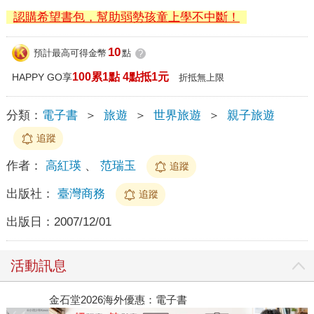
認購希望書包，幫助弱勢孩童上學不中斷！
10
預計最高可得金幣
點
?
100累1點 4點抵1元
HAPPY GO享
折抵無上限
分類：
電子書
＞
旅遊
＞
世界旅遊
＞
親子旅遊
追蹤
作者：
高紅瑛
、
范瑞玉
追蹤
出版社：
臺灣商務
追蹤
出版日：
2007/12/01
活動訊息
金石堂2026海外優惠：電子書