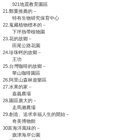
921地震教育園區
21.鄭重推薦的－
特有生物研究保育中心
22.蒐藏植物標本的－
下坪熱帶植物園
23.花的故鄉－
田尾公路花園
24.珍珠蚵的故鄉－
王功
25.台灣咖啡的故鄉－
華山咖啡園區
26.阿里山森林遊樂區
27.水果的家－
嘉義農場
28.園區廣大的－
走馬瀨農場
29.創造、追求幸福人生的開始－
奇美博物館
30富海洋風味的－
旗津海岸公園