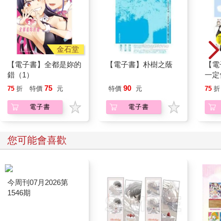
金石堂
【電子書】全都是妳的
【電子書】朴樹之蔭
【電
錯（1）
一定
單字
75
90
75
折
特價
元
特價
元
75
折
電子書
電子書
您可能會喜歡