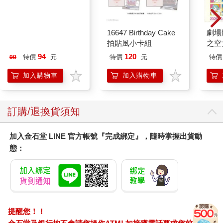
今周刊07月2026第
16647 Birthday Cake
劇場版
1546期
拍貼風小卡組
之空
樂部 
94
120
特價
元
特價
元
特價
99
Par
加入購物車
加入購物車
訂購/退換貨須知
加入金石堂 LINE 官方帳號『完成綁定』，隨時掌握出貨動
態：
提醒您！！