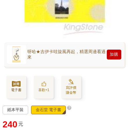
呀哈★吉伊卡哇旋風再起，精選周邊看過
加購
來
寫評價
電子書
喜歡+1
賺金幣
?
紙本平裝
金石堂 電子書
240
元