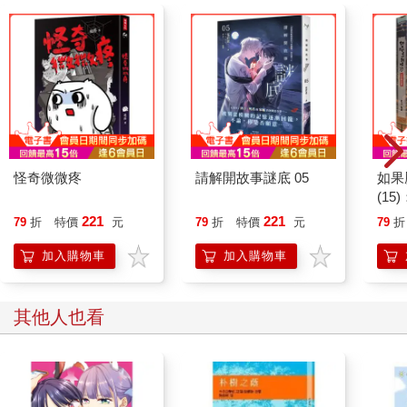
怪奇微微疼
請解開故事謎底 05
如果
(1
貓漫
221
221
79
折
特價
元
79
折
特價
元
79
折
加入購物車
加入購物車
其他人也看