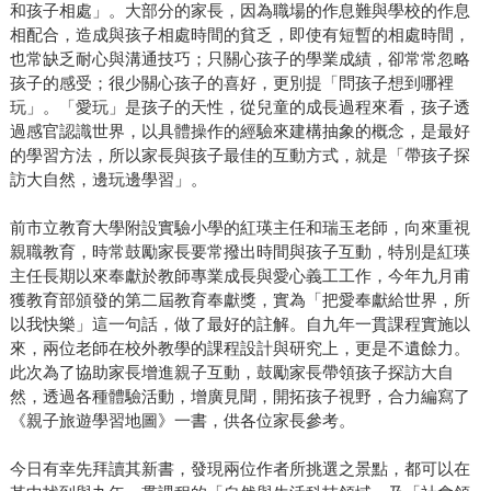
和孩子相處」。大部分的家長，因為職場的作息難與學校的作息
相配合，造成與孩子相處時間的貧乏，即使有短暫的相處時間，
也常缺乏耐心與溝通技巧；只關心孩子的學業成績，卻常常忽略
孩子的感受；很少關心孩子的喜好，更別提「問孩子想到哪裡
玩」。「愛玩」是孩子的天性，從兒童的成長過程來看，孩子透
過感官認識世界，以具體操作的經驗來建構抽象的概念，是最好
的學習方法，所以家長與孩子最佳的互動方式，就是「帶孩子探
訪大自然，邊玩邊學習」。
前市立教育大學附設實驗小學的紅瑛主任和瑞玉老師，向來重視
親職教育，時常鼓勵家長要常撥出時間與孩子互動，特別是紅瑛
主任長期以來奉獻於教師專業成長與愛心義工工作，今年九月甫
獲教育部頒發的第二屆教育奉獻獎，實為「把愛奉獻給世界，所
以我快樂」這一句話，做了最好的註解。自九年一貫課程實施以
來，兩位老師在校外教學的課程設計與研究上，更是不遺餘力。
此次為了協助家長增進親子互動，鼓勵家長帶領孩子探訪大自
然，透過各種體驗活動，增廣見聞，開拓孩子視野，合力編寫了
《親子旅遊學習地圖》一書，供各位家長參考。
今日有幸先拜讀其新書，發現兩位作者所挑選之景點，都可以在