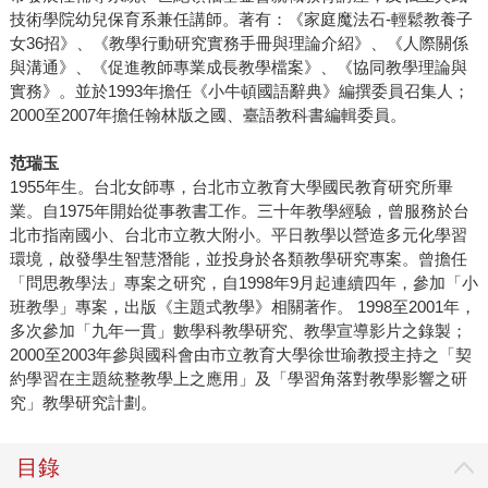
技術學院幼兒保育系兼任講師。著有：《家庭魔法石-輕鬆教養子
女36招》、《教學行動研究實務手冊與理論介紹》、《人際關係
與溝通》、《促進教師專業成長教學檔案》、《協同教學理論與
實務》。並於1993年擔任《小牛頓國語辭典》編撰委員召集人；
2000至2007年擔任翰林版之國、臺語教科書編輯委員。
范瑞玉
1955年生。台北女師專，台北市立教育大學國民教育研究所畢
業。自1975年開始從事教書工作。三十年教學經驗，曾服務於台
北市指南國小、台北市立教大附小。平日教學以營造多元化學習
環境，啟發學生智慧潛能，並投身於各類教學研究專案。曾擔任
「問思教學法」專案之研究，自1998年9月起連續四年，參加「小
班教學」專案，出版《主題式教學》相關著作。 1998至2001年，
多次參加「九年一貫」數學科教學研究、教學宣導影片之錄製；
2000至2003年參與國科會由市立教育大學徐世瑜教授主持之「契
約學習在主題統整教學上之應用」及「學習角落對教學影響之研
究」教學研究計劃。
目錄