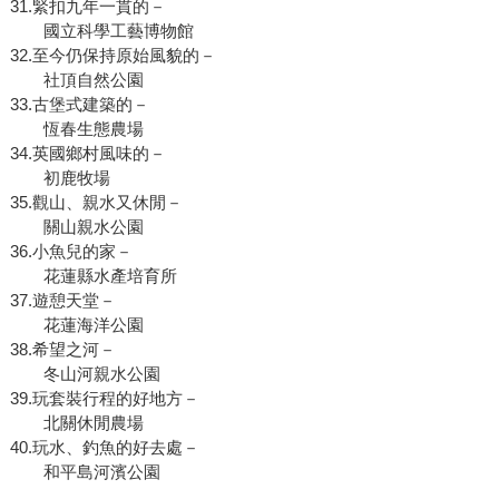
31.緊扣九年一貫的－
國立科學工藝博物館
32.至今仍保持原始風貌的－
社頂自然公園
33.古堡式建築的－
恆春生態農場
34.英國鄉村風味的－
初鹿牧場
35.觀山、親水又休閒－
關山親水公園
36.小魚兒的家－
花蓮縣水產培育所
37.遊憩天堂－
花蓮海洋公園
38.希望之河－
冬山河親水公園
39.玩套裝行程的好地方－
北關休閒農場
40.玩水、釣魚的好去處－
和平島河濱公園