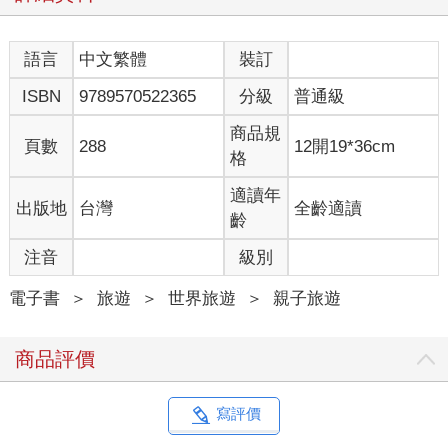
語言
中文繁體
裝訂
ISBN
9789570522365
分級
普通級
商品規
頁數
288
12開19*36cm
格
適讀年
出版地
台灣
全齡適讀
齡
注音
級別
電子書
＞
旅遊
＞
世界旅遊
＞
親子旅遊
商品評價
寫評價