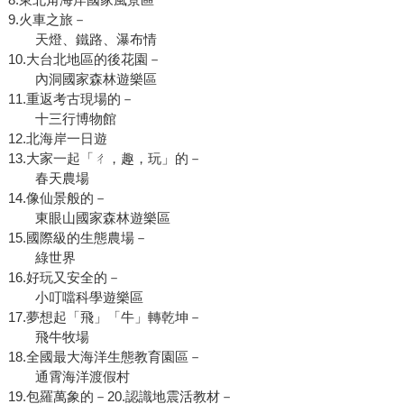
9.火車之旅－
天燈、鐵路、瀑布情
10.大台北地區的後花園－
內洞國家森林遊樂區
11.重返考古現場的－
十三行博物館
12.北海岸一日遊
13.大家一起「ㄔ，趣，玩」的－
春天農場
14.像仙景般的－
東眼山國家森林遊樂區
15.國際級的生態農場－
綠世界
16.好玩又安全的－
小叮噹科學遊樂區
17.夢想起「飛」「牛」轉乾坤－
飛牛牧場
18.全國最大海洋生態教育園區－
通霄海洋渡假村
19.包羅萬象的－20.認識地震活教材－