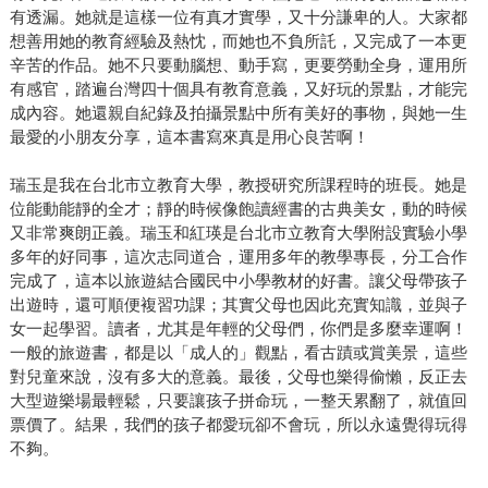
有透漏。她就是這樣一位有真才實學，又十分謙卑的人。大家都
想善用她的教育經驗及熱忱，而她也不負所託，又完成了一本更
辛苦的作品。她不只要動腦想、動手寫，更要勞動全身，運用所
有感官，踏遍台灣四十個具有教育意義，又好玩的景點，才能完
成內容。她還親自紀錄及拍攝景點中所有美好的事物，與她一生
最愛的小朋友分享，這本書寫來真是用心良苦啊！
瑞玉是我在台北市立教育大學，教授研究所課程時的班長。她是
位能動能靜的全才；靜的時候像飽讀經書的古典美女，動的時候
又非常爽朗正義。瑞玉和紅瑛是台北市立教育大學附設實驗小學
多年的好同事，這次志同道合，運用多年的教學專長，分工合作
完成了，這本以旅遊結合國民中小學教材的好書。讓父母帶孩子
出遊時，還可順便複習功課；其實父母也因此充實知識，並與子
女一起學習。讀者，尤其是年輕的父母們，你們是多麼幸運啊！
一般的旅遊書，都是以「成人的」觀點，看古蹟或賞美景，這些
對兒童來說，沒有多大的意義。最後，父母也樂得偷懶，反正去
大型遊樂場最輕鬆，只要讓孩子拼命玩，一整天累翻了，就值回
票價了。結果，我們的孩子都愛玩卻不會玩，所以永遠覺得玩得
不夠。