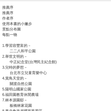
推薦序
推薦序
作者序
使用本書的小撇步
景點分布圖
每點一物
1.學習容豐富的－
二二八和平公園
2.舉世文明的－
中正紀念堂(台灣民主紀念館)
3.兒時的夢想－
台北市立兒童育樂中心
4.賞鳥天堂的－
關渡自然公園
5.陽明山國家公園
6.福田園教育休閒農場
7.林本源園邸－
板橋林家花園
8.東北角海岸國家風景區