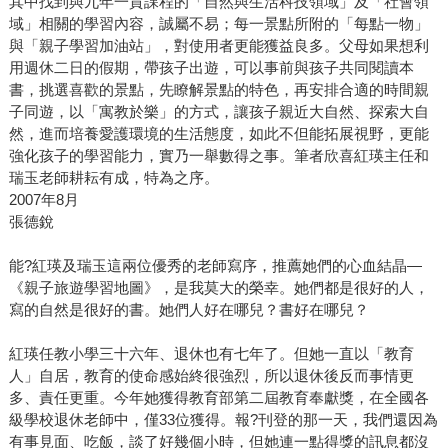
其中找到與九年一貫課程的「自然與生活科技領域」及「社會領
域」相關的學習內容，誠屬不易；每一景點所附的「每點一物」
與「親子學習加油站」，對使用者更能獲益良多。父母如果想利
用週休二日的假期，帶孩子出遊，可以事前與孩子共同閱讀本
書，挑選喜歡的景點，先瞭解景點的特色，再安排合適的時間親
子同遊，以「寓教於樂」的方式，讓孩子親近大自然、探索大自
然，進而培養愛護環境的生活態度，如此不但能拓展視野，更能
強化孩子的學習能力，實乃一舉數得之事。筆者欣喜紅瑛主任和
瑞玉老師耕耘有成，特為之序。
2007年8月
張德銳
能?紅瑛及瑞玉這兩位優秀的老師寫序，推薦她們的心血結晶—
《親子旅遊學習地圖》，是我莫大的榮幸。她們都是很好的人，
寫的自然是很好的書。她們人好在哪兒？書好在哪兒？
紅瑛任教小學三十六年、退休也有七年了。但她一直以「教育
人」自居，教育的使命感始終很強烈，所以退休後反而事情更
多、責任更重。今年她獲得教育部第二屆教育奉獻獎，在全國各
級學校退休老師中，僅33位獲得。報?刊登的那一天，我們還因為
有事見面、吃飯，談了好幾個小時，但她連一點得獎的訊息都沒