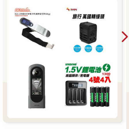
酒廠的歷史發展與糖廠如出一轍，當產業沒落，遺留下大片廠址
遺跡，讓老建築以不同的型態重新站上舞台，應屬最好的出路。
日治時期台灣興建的酒廠包括台北、台中、花蓮、嘉義、嘉義，
是文化部所屬的五大文創園區；在走出製酒產業後，包覆以古
蹟、藝文或設計等相關特色，讓眾人能在老時光裡，培養美學基
因。
★細賞建築美學──日式建築&和洋折衷式樣
日本政府在台五十年，所有的建築式樣約可概分為兩種，一是傳
統日式建築風格，一是加入了西方多種建築語彙的和洋折衷式
樣。前者有其固定的規格；後者種類相當多元，包含了新古典主
義、巴洛克、現代主義等，主要因為設計的建築師曾留學英國或
師承英國建築師，在日本無發揮的舞台，於是選擇遠赴台灣，將
所有的創意在此生根發芽，也造就了獨有的建築作品。
最具代表性的建築師包括辰野金吾（東京車站、台灣菸酒公賣
局）、森山松之助（辰野金吾學生，代表作台灣總督府、台南州
廳、台北州廳）、近藤十郎（台北帝國大學附屬病院，即臺灣大
學附設醫院）、長野宇平治等。
◎宿舍、民宅、神社、武德殿，有階級也有巧思