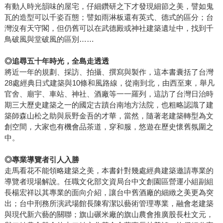
有動人時光韻味的屋宅，仔細鑽研之下才發現細節之美，譬如鬼
瓦的造型可以千姿百態；譬如雨淋板還有英式、德式的區分；台
灣沒有天守閣，但仍舊可以在武德殿或神社建築遺址中，找到千
鳥破風與堂破風的區別……
◎
追尋五十年時光，全島走透透
將近一年的規劃、採訪、拍攝、撰寫與製作，這本書囊括了台灣
28處經典日式建築與10條和風路線，從南到北，由西至東，舉凡
官舍、廟宇、車站、神社、酒廠等一一羅列，這訪了台灣日治時
期三大歷史建築之一的國定古蹟台南地方法院，也粗略認識了建
築師森山松之助與辰野金吾的才華，當然，隨著老建築轉型為文
創空間，大家也有機會品茶道，穿和服，悠遊在歷史懷舊氛圍之
中。
◎
專業導覽者引人入勝
走馬看花不能領略建築之美，本書針對幾處經典建築邀請專業的
導覽者現場解說。任職文化部文資局台中文創園區營運小組副組
長楊宏祥以其專業的面向介紹，讓台中舊酒廠的細緻之美更為突
出；台中刑務所演武場館長陳宥潔以藝術管理專業，融會老建築
與現代新六藝的關聯；旗山碾米廠的旗山農會推廣股長杜文元，