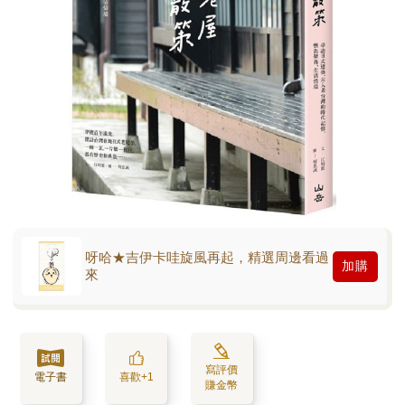
呀哈★吉伊卡哇旋風再起，精選周邊看過
加購
來
寫評價
電子書
喜歡+1
賺金幣