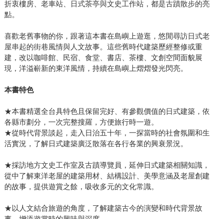
折衷樓房、老車站、日式茶亭與文史工作站，都是古蹟散步的亮
點。
喜歡老舊事物的你，跟著這本書在島嶼上遊逛，悠閒尋訪日式老
屋串起的街巷風情與人文故事。這些舊時代建築歷經整修或重
建，改以咖啡館、民宿、食堂、書店、茶樓、文創空間面貌展
現，洋溢嶄新的東洋風情，持續在島嶼上熠熠發光閃亮。
本書特色
★本書精選全台具特色且保留完好、有參觀價值的日式建築，依
各縣市劃分，一次完整搜羅，方便旅行時一遊。
★從時代背景談起，走入日治五十年，一探當時的社會氛圍和生
活實況，了解日式建築廣泛散落在各行各業的興衰景況。
★採訪地方文史工作室及古蹟導覽員，延伸日式建築相關知識，
從中了解東洋老屋的建築用材、結構設計、美學意涵及老屋創建
的故事，提供遊賞之餘，吸收多元的文化常識。
★以人文結合旅遊的角度，了解建築古今的演變和時代背景故
事，增添遊賞時的興味與深度。