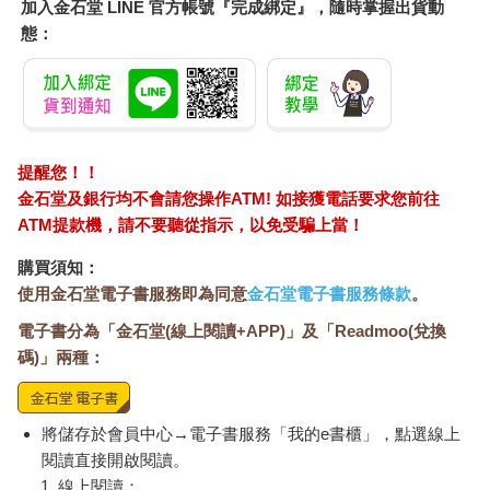
加入金石堂 LINE 官方帳號『完成綁定』，隨時掌握出貨動
★認識東洋建築元素──必賞日式老屋16選
態：
欣賞日式老屋之美，認識東洋建築詞彙是重要的線索。本單元精
選16項必賞日式建築元素，一窺老屋經典的造型式樣、建材工
法、裝飾擺設及生活空間運用等，遊賞之餘，有更多知性的收
穫。
◆屋頂（屋根）
提醒您！！
日式屋頂林林總總大約有十來項，在台灣常見的大概有四種，包
金石堂及銀行均不會請您操作ATM! 如接獲電話要求您前往
括切妻屋根、寄棟屋根、入母屋根以及方形屋根（或稱寶形
ATM提款機，請不要聽從指示，以免受騙上當！
造），這幾種形式多來自中國，也各有不同名稱。切妻屋根為懸
山頂，屬雙坡式屋頂，長方形空間，常見於神社；寄棟屋根為廡
購買須知：
殿式樣，為五脊四坡式，屋頂有四面斜坡，常稱為「四阿頂」，
使用金石堂電子書服務即為同意
金石堂電子書服務條款
。
在各式屋頂中等級最高；入母屋根及方形屋根，則為歇山頂與四
電子書分為「金石堂(線上閱讀+APP)」及「Readmoo(兌換
柱攢尖，常見於佛寺及武德殿。◆欄間
碼)」兩種：
指介於和室屋內天花板與拉門之間的通風、透氣、採光隔屏，通
常以鏤空雕刻或竹枝木枝交錯榫接的手法裝飾，簡單或華麗的式
樣皆有；台灣多為梳子狀或格狀形式，鏤刻則有自然山水景色的
圖案。
將儲存於會員中心→電子書服務「我的e書櫃」，點選線上
閱讀直接開啟閱讀。
◆鬼瓦
線上閱讀：