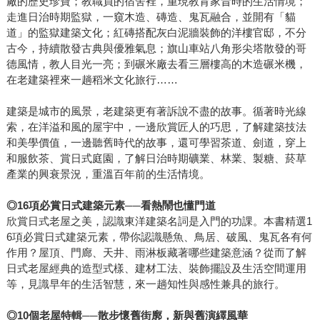
廠的歷史珍寶；教職員的宿舍裡，重現教育家昔時的生活情境；
走進日治時期監獄，一窺木造、磚造、鬼瓦融合，並開有「貓
道」的監獄建築文化；紅磚搭配灰白泥牆裝飾的洋樓官邸，不分
古今，持續散發古典與優雅氣息；旗山車站八角形尖塔散發的哥
德風情，教人目光一亮；到碾米廠去看三層樓高的木造碾米機，
在老建築裡來一趟稻米文化旅行……
建築是城市的風景，老建築更有著訴說不盡的故事。循著時光線
索，在洋溢和風的屋宇中，一邊欣賞匠人的巧思，了解建築技法
和美學價值，一邊聽舊時代的故事，還可學習茶道、劍道，穿上
和服飲茶、賞日式庭園，了解日治時期礦業、林業、製糖、菸草
產業的興衰景況，重溫百年前的生活情境。
◎
16
項必賞日式建築元素
──
看熱鬧也懂門道
欣賞日式老屋之美，認識東洋建築名詞是入門的功課。本書精選1
6項必賞日式建築元素，帶你認識懸魚、鳥居、破風、鬼瓦各有何
作用？屋頂、門廊、天井、雨淋板藏著哪些建築意涵？從而了解
日式老屋經典的造型式樣、建材工法、裝飾擺設及生活空間運用
等，見識早年的生活智慧，來一趟知性與感性兼具的旅行。
◎
10
個老屋特輯
──
散步懷舊街廓，新與舊演繹風華