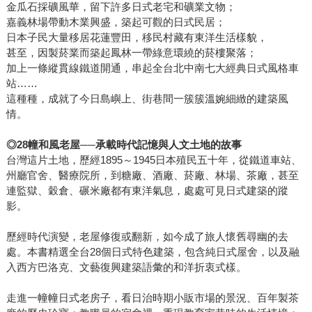
金瓜石採礦風華，留下許多日式老宅和礦業文物；
嘉義林場帶動木業興盛，築起可觀的日式民居；
日本子民大量移居花蓮豐田，移民村藏有東洋生活樣貌，
甚至，因製菸業而築起鳳林一帶綠意環繞的菸樓聚落；
加上一條縱貫線鐵道開通，串起全台北中南七大經典日式風格車
站……
這種種，成就了今日島嶼上、街巷間一簇簇溫婉細緻的建築風
情。
◎
28
幢和風老屋
──
承載時代記憶與人文土地的故事
台灣這片土地，歷經1895～1945日本殖民五十年，從鐵道車站、
州廳官舍、醫療院所，到糖廠、酒廠、菸廠、林場、茶廠，甚至
連監獄、穀倉、碾米廠都有東洋氣息，處處可見日式建築的蹤
影。
歷經時代演變，老屋修復或翻新，如今成了旅人懷舊尋幽的去
處。本書精選全台28個日式特色建築，包含純日式屋舍，以及融
入西方巴洛克、文藝復興建築語彙的和洋折衷式樣。
走進一幢幢日式老房子，看日治時期小販市場的景況、百年製茶