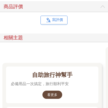
下各自的身分轉作他用。台北州廳即現今的監察院；台中州廳除
商品評價
作為市政府都市發展局和環保局辦公場所，也規劃陳列館，開放
給一般民眾參觀；台南州廳已改為台灣文學館對外開放。至於高
雄州廳，則於一九八七年完全拆撤。
寫評價
◎七大經典火車站，建築美學之作
交通建設方面，一九○八年通車的台灣縱貫線鐵路讓基隆到高雄串
相關主題
連起來，各個火車站也成了建築師的表演舞台。七大經典火車站
包括基隆、台北、新竹、台中、嘉義、台南和高雄，均為和洋折
衷主義式樣，堪稱建築美學代表。其中，基隆、台北、嘉義等三
個車站，均已拆撤改建，不復原貌；台中與高雄車站，也因新站
體成立而作為古蹟陳列；目前唯有新竹車站仍舊服役中。◎林場
官舍與糖廠建築，見證物產豐饒
農林發展是日治時期的重要經濟改革，台灣豐富的林相與蔗糖、
自助旅行神幫手
菸酒產業，促使林場、糖廠與酒廠相繼成立。林業園區包括羅
東、林田山；糖廠包括高雄橋頭，雲林虎尾、斗六，嘉義蒜頭，
必備用品一次搞定，旅行順利平安
台南總爺與烏樹林等等。目前除了虎尾、斗六糖廠仍在運作，其
他均已轉型為觀光糖廠，對外開放。
看更多
◎酒廠轉型為文創園區，演繹新舊之美