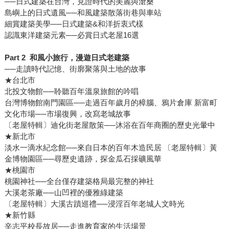
──日式建築在台灣，見證時代的美麗與滄桑
島嶼上的日式遺風──和風建築散落街巷與車站
細賞建築美學──日式建築&和洋折衷式樣
認識東洋建築元素──必賞日式老屋16選
Part 2
和風小旅行，漫遊日式老建築
──走讀時代記憶、街廓聚落與土地的故事
★台北市
北投文物館──聆聽百年溫泉旅館的吟唱
台灣博物館南門園區──走過百年歲月的樟腦、鴉片倉庫 新富町
文化市場──市場復興，改寫老城故事
〔老屋特輯〕迪化街老屋散策──沐浴在百年商圈的歷史光暈中
★新北市
淡水一滴水紀念館──來自日本的百年木造民居 〔老屋特輯〕黃
金博物園區──尋歷史遺跡，探金瓜石採礦風華
★桃園市
桃園神社──全台僅存建築格局最完整的神社
大溪老茶廠──山凹裡的優雅綠建築
〔老屋特輯〕大溪古蹟巡禮──浸淫百年老城人文時光
★新竹縣
辛志平校長故居──走進教育家的生活場景