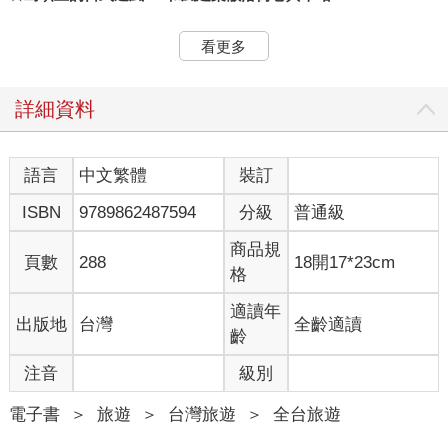
日治時期歷經三代君主，十九任台灣總督，從一八九五到一九四
看更多
五年，明治、大正、昭和，每個時期都有不同的政策與建設，也
相對影響了島內的建築形式；百年來，被拆除的、被保留的，吉
光片羽都值得珍藏。
詳細資料
明治天皇在位於一八九五到一九一二年間，這期間推行的明治維
新運動讓日本廣受西方文化薰陶，也包括建築層面，這樣的風潮
語言
中文繁體
裝訂
吹到殖民地台灣，在一八九五到一九一二年的始政時期，雖有不
ISBN
9789862487594
分級
普通級
少的抗爭活動，但一些如醫院、銀行、車站、學校、專賣局與各
州廳官舍等陸續興建，讓台灣總督的各項政策能順利推展，其中
商品規
的重要建設當屬一九○八年通車的台灣縱貫鐵道路網。
頁數
288
18開17*23cm
格
◎州廳官舍，融入和洋折衷設計
適讀年
出版地
台灣
全齡適讀
台灣現今的行政區劃由日本州治時期沿用修改，日本時代總共歷
齡
經八次改制，約可分為沿用清朝的縣制，後來規劃的廳制與州
制，直到一九二六年的五州三廳方才底定，分別是台北、新竹、
注音
級別
台中、台南、高雄五州，與花蓮港、台東、澎湖三廳。
電子書
＞
旅遊
＞
台灣旅遊
＞
全台旅遊
官辦廳舍中，州治時期的五棟州廳建築也非常漂亮，目前均已卸