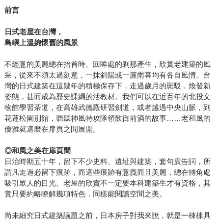
前言
日式老屋在台灣，
島嶼上溫婉懷舊的風景
不經意的美麗總在抬首時、回眸處的剎那產生，欣賞老建築的風
采，從來不須太過刻意，一抹斜陽或一簾雨幕均有各自風情。台
灣的日式建築在這幾年的積極保存下，走過歲月的斑駁，煥發新
姿態，甚而成為歷史課綱的活教材。我們可以在近百年的北投文
物館學習茶道，在高雄武德殿研習劍道，或者越過中央山脈，到
花蓮松園別館，聽聽神風特攻隊領飲御前酒的故事……老和風的
優雅就這麼在扉頁之間展開。
◎
和風之美在扉頁間
日治時期五十年，留下不少史料、遺址與建築，套句廣告詞，所
謂凡走過必留下痕跡，而這些痕跡有意義而且美麗，總在轉角處
吸引眾人的目光。老屋的欣賞不一定要本科建築生才有資格，其
實只要約略瞭解幾項特色，同樣能閱讀空間之美。
尚未細究日式建築議題之前，日本房子對我來說，就是一棟棟具