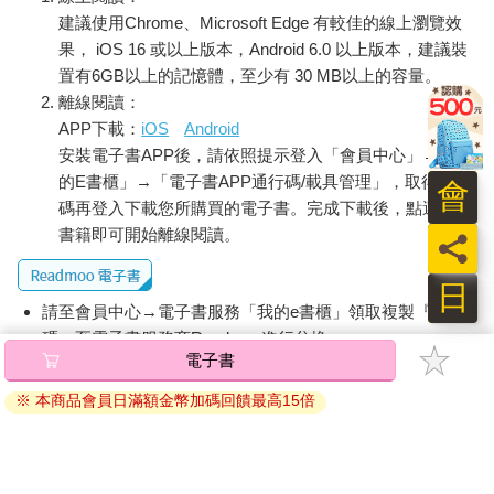
日本屋脊上的裝飾瓦，多見於屋脊四面尾端與主脊左右兩側。鬼
建議使用Chrome、Microsoft Edge 有較佳的線上瀏覽效
瓦樣式琳瑯滿目，因有闢邪之用，多以兇惡的鬼面或獸面製造，
果， iOS 16 或以上版本，Android 6.0 以上版本，建議裝
普通民居鬼瓦為雲朵圖案，也有佛寺以經書捲冊的造型製作。
置有6GB以上的記憶體，至少有 30 MB以上的容量。
離線閱讀：
◆虹梁
APP下載：
iOS
Android
屋架上的水平構件，可支撐約束木柱之間的力量，工匠多會在木
安裝電子書APP後，請依照提示登入「會員中心」→「我
頭上雕刻裝飾。日本老屋中最常見的就屬海老虹梁，海老亦即蝦
的E書櫃」→「電子書APP通行碼/載具管理」，取得通行
子，來自於蝦子彎曲身形之意。
會
碼再登入下載您所購買的電子書。完成下載後，點選任一
◆蟇股
書籍即可開始離線閱讀。
員
蟇（音同麻）股，為上下橫梁之間的托物，可分散重量，達到建
築的穩固。蟇股也譯為蛙股，形狀有如青蛙蹲踞的姿態而得名。
日
如同懸魚、鬼瓦一般，蟇股也發展成許多漂亮紋路，除了花卉、
請至會員中心→電子書服務「我的e書櫃」領取複製『兌換
雲朵形狀外，也出現獸樣與禽鳥的造型，樣式千變萬化。
碼』至電子書服務商Readmoo進行兌換。
電子書
退換貨須知：
◆懸魚
※ 本商品會員日滿額金幣加碼回饋最高15倍
設於日本山牆或破風板下的一種裝飾物品，帶有防止火災的寓
因版權保護，您在金石堂所購買的電子書僅能以金石堂專屬
意。日本懸魚花樣繁複，台灣常見的圖案包括豬目、三花、梅
的閱讀軟體開啟閱讀，無法以其他閱讀器或直接下載檔案。
缽、兔毛通與蕪懸魚。
依據「消費者保護法」第19條及行政院消費者保護處公告之
「通訊交易解除權合理例外情事適用準則」，非以有形媒介