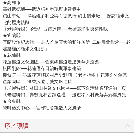
★高雄市
高雄武德殿──武道精神重現歷史建築中
旗山車站──洋溢維多利亞與哥德風情 旗山碾米廠──探訪稻米文
化的歷史軌跡
〔老屋特輯〕哈瑪星古蹟巡禮──老街廓洋溢懷舊韻味
★宜蘭縣
宜蘭設治紀念館──走入首長官舍的和洋居所 二結農會穀倉──老
建築裡的稻米文化旅行
★花蓮縣
花蓮鐵道文化園區──舊東線鐵道走過繁華與滄桑
松園別館──花蓮僅存日治時期軍事建築
慶修院──訴說花蓮移民村歷史點滴 〔老屋特輯〕花蓮文化創意
產業園區──酒香淡遠，藝文風進駐
〔老屋特輯〕林田山林業文化園區──寫下台灣林業輝煌的一頁
〔老屋特輯〕壽豐鳳林古蹟巡禮──漫遊移民村聚落與菸樓風光
★台東縣
寶町藝文中心──官邸宿舍飄散人文風情
序／導讀