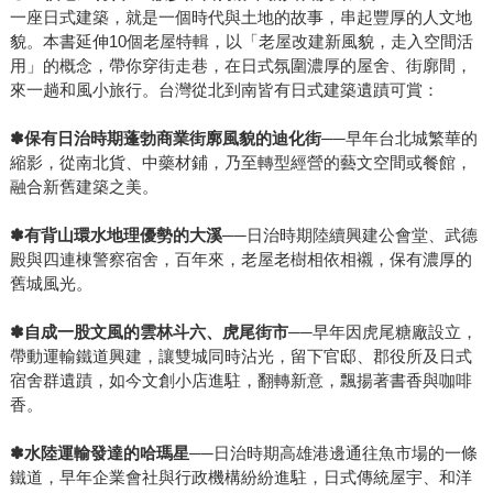
一座日式建築，就是一個時代與土地的故事，串起豐厚的人文地
貌。本書延伸10個老屋特輯，以「老屋改建新風貌，走入空間活
用」的概念，帶你穿街走巷，在日式氛圍濃厚的屋舍、街廓間，
來一趟和風小旅行。台灣從北到南皆有日式建築遺蹟可賞：
✽
保有日治時期蓬勃商業街廓風貌的迪化街
──早年台北城繁華的
縮影，從南北貨、中藥材鋪，乃至轉型經營的藝文空間或餐館，
融合新舊建築之美。
✽
有背山環水地理優勢的大溪
──日治時期陸續興建公會堂、武德
殿與四連棟警察宿舍，百年來，老屋老樹相依相襯，保有濃厚的
舊城風光。
✽
自成一股文風的雲林斗六、虎尾街市
──早年因虎尾糖廠設立，
帶動運輸鐵道興建，讓雙城同時沾光，留下官邸、郡役所及日式
宿舍群遺蹟，如今文創小店進駐，翻轉新意，飄揚著書香與咖啡
香。
✽
水陸運輸發達的哈瑪星
──日治時期高雄港邊通往魚市場的一條
鐵道，早年企業會社與行政機構紛紛進駐，日式傳統屋宇、和洋