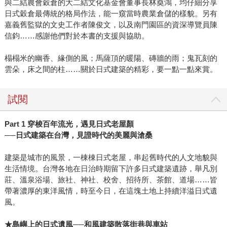
與二結農會穀倉的大二結文化基金會董事長林奠鴻，均仔細分享
日式穀倉最傳統的格局作法，能一窺當時農業倉儲的樣貌。另有
嘉義舊監獄的文史工作者陳俊文，以及南門園區的資深導覽員陳
信鈞……感謝他們對於本書的支援與協助。
榻榻米的幽香、緣側的風；馬薩頂的暖陽、磚牆的雨；鬼瓦刻的
雲朵，床之間的柱……關於日式建築的精彩，要一點一點來賞。
試閱
Part 1 穿梭百年流光，遇見日式老屋顏
──日式建築在台灣，見證時代的美麗與滄桑
建築是城市的風景，一棟棟日式老屋，串起舊時代的人文地貌與
生活情境。台灣各地在日治時期留下許多日式建築遺跡，舉凡別
莊、溫泉浴場、旅社、神社、校舍、招待所、茶館、道場……皆
帶著濃厚的東洋風情，時至今日，在這塊土地上持續洋溢日式遺
風。
★島嶼上的日式遺風──和風建築散落街巷與車站