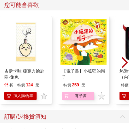
等，抬高的地基是特色，與日本當地有所區別。入門口與屋頂會
您可能會喜歡
有千鳥與唐破風設計，使用的外牆建材依年代不同而有紅磚、洗
石子；通常在屋頂正脊兩端會安置鴟尾，有防火驅邪的作用。
◎車站、州廳舍、銀行看和洋特色
將日本近代和風建築與洋風建築語彙融合的，概稱和洋折衷建
築，這種形式在明治維新後興起，台灣有相當多老屋案例留存。
這類建築在日本造屋基本結構上添加許多西方元素，如新古典主
義、維多利亞、巴洛克及文藝復興等，是建築師對於自身所學的
展現，也是另一種建築學派的歸屬。
吉伊卡哇 亞克力鑰匙
【電子書】小狐狸的帽
悠遊
和洋折衷建築在屋頂上有馬薩式、圓頂形式，代表建築為國立臺
圈-兔兔
子
（內
灣博物館、台南地方法院，門廊與門廳以華麗的希臘立柱打造，
繁複的花紋、勳章、彩帶，以泥塑工法雕琢，細節精緻，引人入
124
259
95
折
特價
元
特價
元
特價
勝。
加入購物車
電子書
哥德式設計也運用在台灣的歷史建築上，包括花蓮港出張所與台
灣基督長老教會濟南教會（原名臺北幸町教會，一九一六年井上
薰）。其他尚有牛眼窗、拱心石、牛腿飾柱、山牆等，均是欣賞
訂購/退換貨須知
的重點。