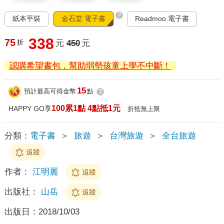
?
紙本平裝
金石堂 電子書
Readmoo 電子書
338
75
折
元
450
元
認購希望書包，幫助弱勢孩童上學不中斷！
15
預計最高可得金幣
點
?
100累1點 4點抵1元
HAPPY GO享
折抵無上限
分類：
電子書
＞
旅遊
＞
台灣旅遊
＞
全台旅遊
追蹤
作者：
江明麗
追蹤
出版社：
山岳
追蹤
出版日：
2018/10/03