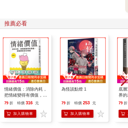
傳統日本建築有一定的標準，木建材是基本元素，多用於官舍、
民居、小車站與神社等設計。針對官方宿舍頒訂的法制條例，上
到市長官邸、廠長宿舍、職員居所，什麼樣的配置一清二楚，例
推薦必看
如座敷應有六疊或八疊榻榻米，床之間該用哪種等級床柱，都有
規範。
使用的建材與工法大同小異，通常以黑瓦、雨淋板、邊竹夾泥牆
最常見。比較特別的是，為了因應台灣氣候，屋宅都會抬高用以
防潮；另外，窗台下的氣窗，也是為了散發濕氣而增添的設置。
神社的興建依照社格大小作為興建標準，除了伊勢神宮因為太過
尊貴不列入社格以外，其他均按照官社與民社興建。官社裡有
「官幣社」、「國幣社」大中小階級之別；台灣最高者為台灣神
社，屬於國幣大社。
情緒價值：消除內耗，
為怪談點燈 1
底層
在空間配置上最能看出建築美感的包括本殿、事務所。本殿設計
把情緒變得有價值，跟
界的
包含神明造、入母屋造；台灣現存神社多為入母屋造，至於金瓜
誰都能自在相處
316
253
79
折
特價
元
79
折
特價
元
79
折
石神社與台灣神社原始設計，便是神明造。
加入購物車
加入購物車
武德殿原本是平安時代皇城裡的一棟建築，後來被武德會作為武
道館的設計參考。台灣較具規模的武德殿包括台南、高雄、大溪