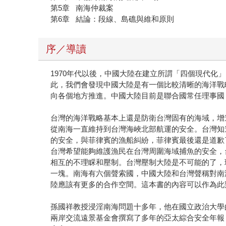
第5章 南海仲裁案
第6章 結論：段線、島礁與維和原則
序／導讀
1970年代以後，中國大陸在建立所謂「四個現代
此，我們會發現中國大陸是有一個比較清晰的海洋戰略。
向各個地方推進。中國大陸目前是聯合國常任理事國
台灣的海洋戰略基本上還是防衛台灣固有的海域，增
從南海一直維持到台灣海峽北部航運的安全。台灣知
的安全，與菲律賓的漁船糾紛，菲律賓最後還是道歉
台灣希望能夠維護漁民在台灣周圍海域捕魚的安全，
相互的不理睬和壓制。台灣壓制大陸是不可能的了，
一塊。南海有六個聲索國，中國大陸和台灣聲稱對南
陸應該有更多的合作空間。這本書的內容可以作為此
孫國祥教授浸淫南海問題十多年，他在國立政治大學
兩岸交流遠景基金會撰寫了多年的亞太綜合安全年報