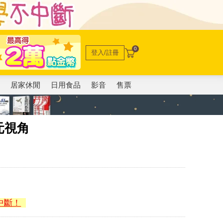
0
登入/註冊
電
居家休閒
日用食品
影音
售票
元視角
中斷！