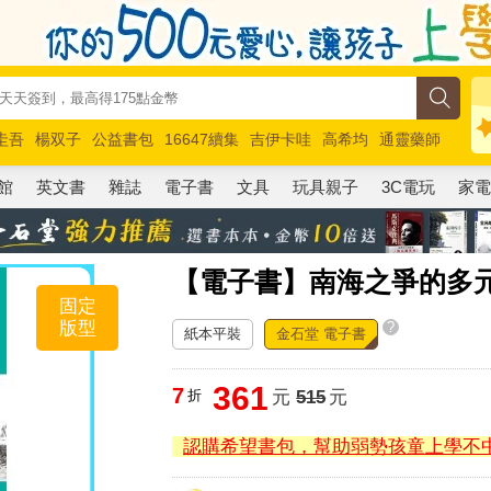
圭吾
楊双子
公益書包
16647續集
吉伊卡哇
高希均
通靈藥師
路邊攤新作
馬斯克
玩具總動員5
超慢跑
館
英文書
雜誌
電子書
文具
玩具親子
3C電玩
家
【電子書】南海之爭的多
固定
版型
?
紙本平裝
金石堂 電子書
361
7
折
元
515
元
認購希望書包，幫助弱勢孩童上學不