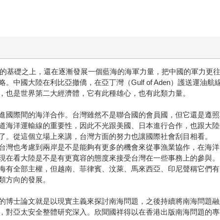
化」的基礎之上，還在逐漸發展一個藍海的海軍力量，把中國的軍力更
中國大陸在利比亞撤僑，在亞丁灣（Gulf of Aden）護送運
，也是世界第二大經濟體，它有此種雄心，也有此類力量。
進國際間的海洋合作。台灣雖然不是聯合國的會員國，但它還是遵照
道海洋運輸線的重要性，因此不光跟美國、日本進行合作，也跟大陸
了。從這個立場上來講，台灣方面的努力也讓國際社會刮目相看。
台灣也考慮到兩岸是不是能夠有更多的機會來從事漁業協作，在海洋
現在看大陸是不是有更寬容的態度來接受台灣在一些事務上的參與。
海有全部主權，但越南、菲律賓、汶萊、馬來西亞、印尼聲稱它們有
類方向的發展。
的博士論文就是以現實主義來探討南海問題，之後持續將南海問題融
，對亞太安全整體研究深入。欣聞國祥得以在香港出版南海問題的專