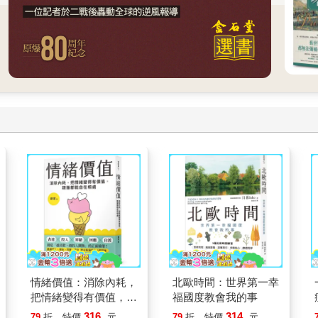
情緒價值：消除內耗，
北歐時間：世界第一幸
把情緒變得有價值，跟
福國度教會我的事
誰都能自在相處
316
314
79
折
特價
元
79
折
特價
元