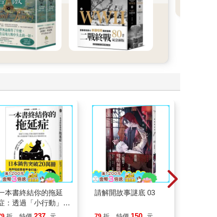
T
一本書終結你的拖延
請解開故事謎底 03
杖藜過
症：透過「小行動」打
意、杏
開大腦的行動開關，懶
恭談以
237
150
79
折
特價
元
79
折
特價
元
79
折