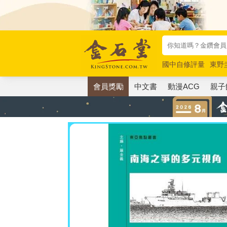
國中自修評量
東野
唯紅花綻放
奧德賽
會員獎勵
中文書
動漫ACG
親子