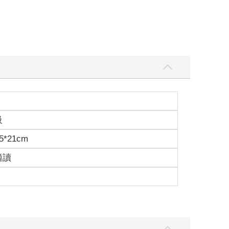
級
5*21cm
適讀