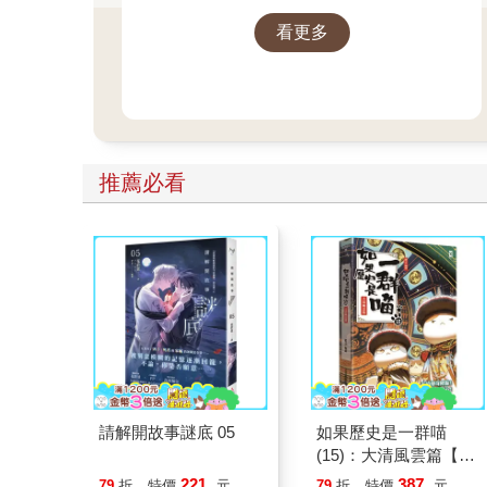
後、影響至今的軍事衝突？我們站在
看更多
世界和平的中心，就更應了解二戰帶
來和平的那群人與那個理由。
推薦必看
請解開故事謎底 05
如果歷史是一群喵
(15)：大清風雲篇【萌
貓漫畫學歷史】
221
387
79
折
特價
元
79
折
特價
元