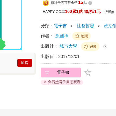
15
預計最高可得金幣
點
?
100累1點 4點抵1元
HAPPY GO享
折抵無
分類：
電子書
＞
社會哲思
＞
政治/
作者：
孫國祥
追蹤
出版社：
城市大學
追蹤
?
出版日：
2017/12/01
加購
電子書
※ 金石堂電子書怎麼看