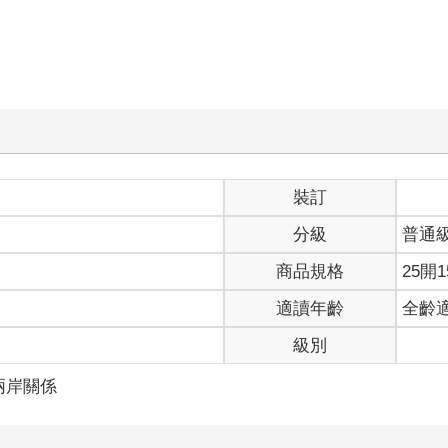
裝訂
分級
普通
商品規格
25開1
適讀年齡
全齡
級別
兩岸關係