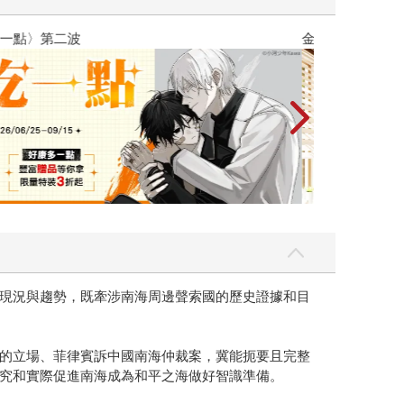
吃一點〉第二波
金石堂2026海
現況與趨勢，既牽涉南海周邊聲索國的歷史證據和目
的立場、菲律賓訴中國南海仲裁案，冀能扼要且完整
究和實際促進南海成為和平之海做好智識準備。