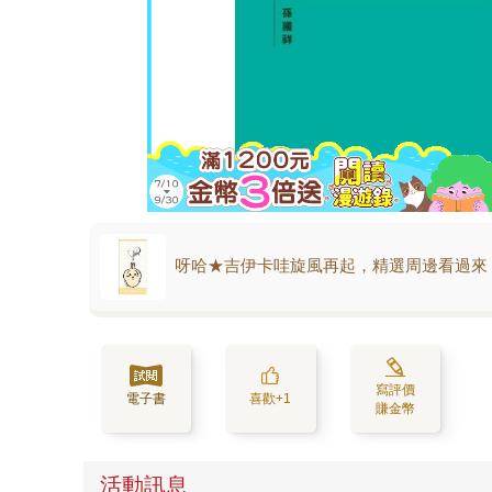
呀哈★吉伊卡哇旋風再起，精選周邊看過來
寫評價
電子書
喜歡+1
賺金幣
活動訊息