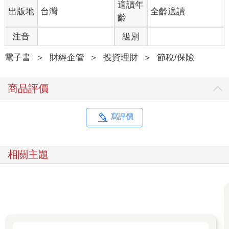
限，電腦超越了人類記憶、運算的極限，當大型機具及精密機械
適讀年
出版地
台灣
全齡適讀
的問世，高速電腦（High Performance Computing，HPC）、量
齡
子電腦（Quantum Computer）的出現，人類在承載、運送、儲
存、蒐集、運算上，思與之對抗，猶如螳臂擋車、不自量力。尤
注音
級別
其在數位時代，科技AI（AI，人工智能）、B（Big Data，大數據
）、C（Cloud Computing，雲端運算）也將影響每個人的
電子書
＞
財經企管
＞
投資理財
＞
節稅/保險
ABC（Anybody’s Competitiveness，個人競爭力 ），科技能力的
落差，將限制我們任何一位的競爭力甚至想像力。
商品評價
「換了思潮，就應換了腦袋？」以往的法律思潮認為追求股東最
大利益是公司的天職也是神聖使命，也就是說公司是以營利（創
寫評價
造利潤）為唯一目的，所以公司法第一條規定本法所稱公司，謂
以營利為目的的社團法人；但晚近來國際法律思潮有所改變，認
為公司除以營利為目的外，尚須增進公共利益，做好保護環境，
相關主題
並善盡企業社會責任（Corporate Social Responsibility，
CSR），以及遵守法令、商業倫理，做好公司治理。所以於公司
法第1條增設第2項規定：「公司經營業務，應遵守法令及商業倫
理規範，得採行增進公共利益之行為，以善盡其社會責任。」要
求公司做好ESG（Environment、Social、Governance ）使企業
能永續經營、環境能永續發展。