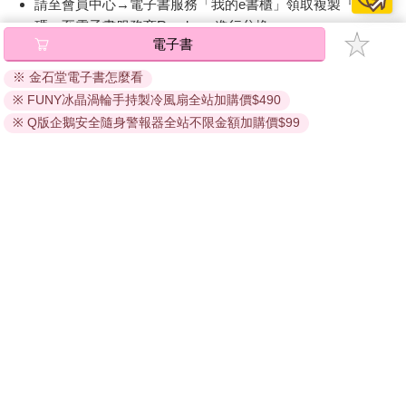
請至會員中心→電子書服務「我的e書櫃」領取複製『兌換
碼』至電子書服務商Readmoo進行兌換。
如果你自詡自己的企業是一架高性能飛機，那麼財務報表就像是
電子書
飛機的「儀表板」。
退換貨須知：
※ 金石堂電子書怎麼看
因版權保護，您在金石堂所購買的電子書僅能以金石堂專屬
經常有人戲稱以前的中小企業主經營企業就像在騎鐵馬，因為他
※ FUNY冰晶渦輪手持製冷風扇全站加購價$490
的閱讀軟體開啟閱讀，無法以其他閱讀器或直接下載檔案。
們總是習慣採用目視管理、手控管理。不過，當企業慢慢成長，
依據「消費者保護法」第19條及行政院消費者保護處公告之
※ Q版企鵝安全隨身警報器全站不限金額加購價$99
員工從二、三個人成長到三、五十個人，甚至二、三百位員工，
「通訊交易解除權合理例外情事適用準則」，非以有形媒介
狀況就會有所轉變。許多現場作業、金流狀況是眼看不到手摸不
提供之數位內容或一經提供即為完成之線上服務，經消費者
著，甚至有北中南分公司、海外據點，那要怎麼管理？
事先同意始提供。（如：電子書、電子雜誌、下載版軟體、
虛擬商品…等），
不受「網購服務需提供七日鑑賞期」的限
過去中小企業是眼前看得到的抓過來處理，但現在不一樣，所以
制
。為維護您的權益，建議您先使用「試閱」功能後再付款
財務報表就成為戰情的儀表板，而且重點是要即時！現在我們看
購買。
到許多企業接到的財務報表是落後很久的資訊，既不即時也不正
確，這樣的儀表板，看似機油或是汽油即將耗盡，但企業主還一
無所知，而且現代企業無論發展與速度真的就如同在天上飛，已
經不是像過去在馬路上，想停的時候還可以靠邊停一停。
此外，老闆們在看財務報表也不是只看利潤大小，而還要重視財
報的品質。會計並不是生硬的數字，財務報表可以看出很多故
事，看得懂的，就曉得裡面的美感。我們常常建議企業二代學會