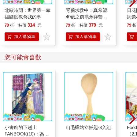
台灣財富管理交流協會
北歐時間：世界第一幸
腎臟求救中：真希望
日花
福國度教會我的事
40歲之前洪永祥醫師
詞彙
相信你一定聽過，沒錢更要理財，但具體而微的理由究竟是什
就告訴我這些事
314
379
79
折
特價
元
79
折
特價
元
79
折
麼，是否有明確概念？曾有人如此註解：所謂「理財」是精算使
用每一分錢，讓財務狀況處於最好狀態，在擁有一定的生活品質
加入購物車
加入購物車
之外還能把握每一個投資機會。你是否也認同？如果是，那麼懂
得如何理財之後必然能累積一定的財富，而財富是否也該有詳細
規劃，才能逐日厚實或者至少能夠不受通膨影響而縮水？
您可能會喜歡
台灣財富管理交流協會初衷便是立基於此，希望培養每個人有健
全的財務觀，尤其台灣許多中小企業主，胼手胝足，一步一腳
印，好不容易有所成，成為台灣經濟成長中流砥柱，卻對財務少
了長遠縝密的規劃，因此一旦遭逢全球稅務政策的變化，稍一不
慎，便被龐大的稅務纏身，導致財務嚴重失衡，阻礙公司成長，
怎能不教人扼腕？
而一度遠渡重洋到世界各地開疆闢土的台商，除了必須積極面對
全球驟變的經濟趨勢之外，也面臨企業接班、資產如何返鄉回台
等等問題，這一切如果沒有相關專業財務規劃人員提供協助，勢
必更加困難重重。
小書痴的下剋上
山毛櫸站立飯匙-3入組
Foo
＠財務長外包，健全財務全面透明化
FANBOOK(10)：為了
（2.
「財務長外包」概念於焉成形，匯聚經營管理人才、財務規劃專