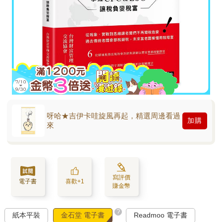
呀哈★吉伊卡哇旋風再起，精選周邊看過
加購
來
寫評價
電子書
喜歡+1
賺金幣
?
紙本平裝
金石堂 電子書
Readmoo 電子書