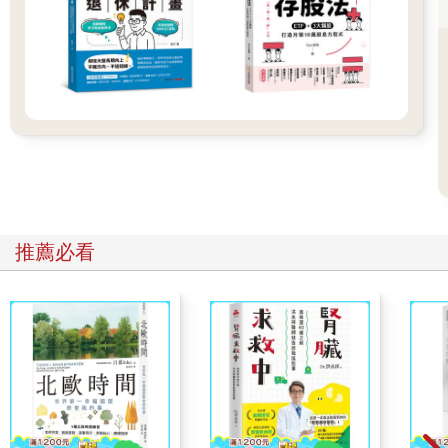
2022年3月30日公布2050年淨零排放路徑，提出了四大轉型策略
（能源轉型、產能轉型、生活轉型、社會轉型 ）及兩大治理基礎
（科技發展、氣候控制 ），未來三十年間，攸關全國、全民、各
企業的法令、政策、思維、科技都即將有重大改變，企業及個人
的腦袋，當然也要跟著改變，朝向地球及企業永續發展的ESG，
將會是化危機為轉機的良機，也會是獲利的最大契機。
「窮老闆vs.富老闆，稅負vs.稅富」稅收是國家從事公共建設、保
障社會福利、提升國家競爭力、確保經濟發展及支付公務員薪給/
退撫的最重要財源，所以憲法上規定人民有納稅的義務。
但稅收對政府而言是稅賦，對企業或個人而言則是稅負，如何取
推薦必看
得均衡至為重要，尤其如能相輔相成、相得益彰，達到多贏
（win-win-win）的目的，則更是國家之幸、萬民之福。邇來各國
為達成碳中和，除祭出「碳稅」的棍子，也送出「碳權」的胡蘿
蔔，在獎罰分明下，窮腦袋的老闆將負擔碳稅的稅負，富腦袋的
老闆將在享受碳權的稅富，相去不可以道里計。
=====
出版緣起
擁有健康的財務觀，才能累積真正的財富