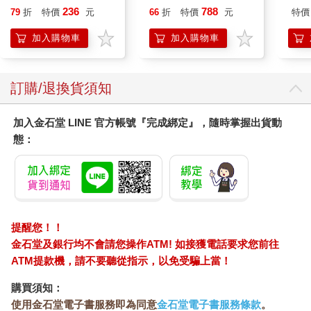
成為圖書管理員不擇手
業人員、專司律法的業界翹楚組成最強團隊，齊心一力，協助中
236
788
79
折
特價
元
66
折
特價
元
特價
段！
小企業，讓財務全面透明化，健全企業財務體制，使其得以游刃
加入購物車
加入購物車
有餘面對難以預期的世界金融稅務潮流。
此外，不定期舉辦各類講座，邀請各界財經專家、學者以其豐富
的實務經驗，研討、分享國內外最新財稅政策，讓有心從事理財
規劃的人能有機會更通澈瞭解國內外租稅環境，無論未來是否有
訂購/退換貨須知
意以此為業或者單純為自己的財富超前布署，都是一個健康的開
始；唯有擁有健康的財務觀，才能有機會累積屬於自己的財富。
加入金石堂 LINE 官方帳號『完成綁定』，隨時掌握出貨動
2022年協會更將此理念觸角伸得更廣，邀約國內著名稅務專家、
態：
會計師、律師、專業財務顧問等人為文，透過真實案例詳述國內
外稅賦、法規、政策等等相關變化，進而集結出版《財稅新布
局：掌握CFC&ESG讓稅負變稅富》一書，希望能讓更多人對財
富與稅賦有更深一層的認識，可以好好理財規劃，累積更豐厚的
財富。
一如「沒錢更要理財」，財務規劃也與財富多寡無關，小至個
提醒您！！
人、中小企業甚至集團都需要縝密周全規劃財務，唯有如此才不
金石堂及銀行均不會請您操作ATM! 如接獲電話要求您前往
至於輕易匱乏，而財務透明化更是關鍵，彷彿打通任督二脈，無
ATM提款機，請不要聽從指示，以免受騙上當！
論未來計畫投資或者置產與銀行往來都能暢行無阻，能獲得更多
資源更好的優惠！
購買須知：
你也有財務相關疑問或想瞭解更多相關理財知識，甚至擁有獨到
使用金石堂電子書服務即為同意
金石堂電子書服務條款
。