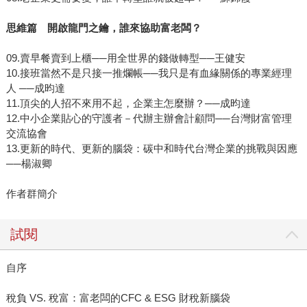
思維篇 開啟龍門之鑰，誰來協助富老闆？
09.賣早餐賣到上櫃──用全世界的錢做轉型──王健安
10.接班當然不是只接一推爛帳──我只是有血緣關係的專業經理
人 ──成昀達
11.頂尖的人招不來用不起，企業主怎麼辦？──成昀達
12.中小企業貼心的守護者－代辦主辦會計顧問──台灣財富管理
交流協會
13.更新的時代、更新的腦袋：碳中和時代台灣企業的挑戰與因應
──楊淑卿
作者群簡介
試閱
自序
稅負 VS. 稅富：富老闆的CFC & ESG 財稅新腦袋