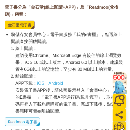
的財務管理見解，歡迎至「台灣財富管理交流協會」網站
電子書分為「金石堂(線上閱讀+APP)」及「Readmoo(兌換
（https://www.ac-wmat.org/），一起分享交流，讓我們一起讓財
富更自由，人生更優游！
碼)」兩種：
=====
將儲存於會員中心→電子書服務「我的e書櫃」，點選線上
中小企業貼心的守護──認識代辦主辦會計顧問
閱讀直接開啟閱讀。
台灣財富管理交流協會
線上閱讀：
建議使用Chrome、Microsoft Edge 有較佳的線上瀏覽效
長期觀察許多台灣傳統家族企業的經營管理實況，很多患了所謂
果， iOS 16 或以上版本，Android 6.0 以上版本，建議裝
的「財會稅能力不足症候群」，這導致一個普遍的現象，就是在
置有6GB以上的記憶體，至少有 30 MB以上的容量。
台灣很容易看到賺大錢、獲得成功的「第一代」老闆，但是很少
離線閱讀：
看到能永續經營的企業家。其中最大的分別就是，一位永續經營
APP下載：
iOS
Android
的企業家，絕對非常善於應用財會稅的工具和技能。
安裝電子書APP後，請依照提示登入「會員中心」→「我
台灣大學會計學系系主任劉順仁教授也提過，企業運作就是營
的E書櫃」→「電子書APP通行碼/載具管理」，取得通行
運、投資、融資這這三隻腳，想要在這三個立足點上擁有高附加
碼再登入下載您所購買的電子書。完成下載後，點選任一
價值的管理作為，企業主就不得不思考如何建構正確的財報，並
書籍即可開始離線閱讀。
活用財報管理與分析，打造企業的競爭力密碼。
建構企業的「戰情儀表板」