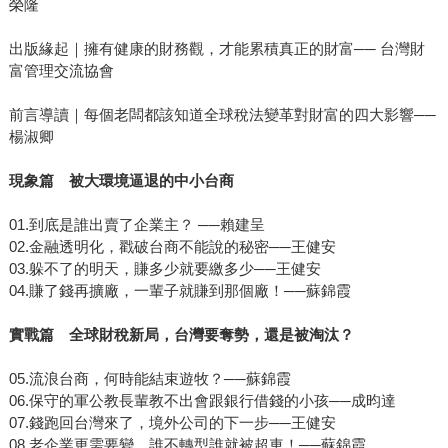
榮隆
出版緣起｜擁有健康的財務觀，才能累積真正的財富── 台灣財
富管理交流協會
前言導讀｜每個老闆都該知道全球稅法變革對財富的四大影響──
楊淑卿
現象篇 被大環境逼退的中小台商
01.到底是誰出賣了企業主？ ──賴建呈
02.金融透明化，戳破台商不能說的秘密──王健安
03.躲不了的明天，賺多少就要繳多少──王健安
04.賺了錢再擴廠，一輩子就賺到那個廠！──蘇錦霞
實戰篇 全球財稅新局，台灣要奪勢，還是被淘汰？
05.流浪台商，何時能結束遊牧？──蘇錦霞
06.保守的軍公教長輩教不出會跟銀行借錢的小孩──成昀達
07.錢跑回台灣來了，境外公司的下一步──王健安
08.老企業更需要變，誰不轉型誰就被超車！──蘇錦霞