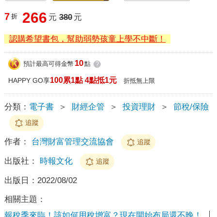
266
7
折
元
380
元
認購希望書包，幫助弱勢孩童上學不中斷！
10
預計最高可得金幣
點
?
100累1點 4點抵1元
HAPPY GO享
折抵無上限
分類：
電子書
＞
財經企管
＞
投資理財
＞
節稅/保險
追蹤
作者：
台灣財富管理交流協會
追蹤
出版社：
時報文化
追蹤
出版日：
2022/08/02
相關主題：
報稅季來臨！該如何用稅增富？現在開始布局還不晚！