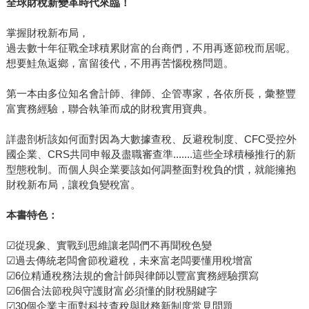
全球財稅新變革時代來臨！
掌握財稅新布局，
過去數十年征戰全球積累財富的台商們，不用再逐節稅而居呢。
想要鮭魚返鄉，富留後代，不用再苦惱稅務問題。
第一本由多位知名會計師、律師、企管專家，各依所長，彙整豐
富實務經驗，聯合執筆而成的財稅實用寶典。
詳盡剖析該如何面對因為大數據查稅、反避稅制度、CFC受控外
國企業、CRS共同申報及盡職審查準.......這些全球積極推行的新
型態稅制。而個人與企業要該如何調整面對稅負的慣，就能擁抱
財稅新布局，讓稅負變稅富。
本書特色：
☑從現象、實戰到思維讓老闆們不再聞稅色變
☑過去傳統老闆會節稅避稅，未來富老闆要懂用稅增富
☑6位精通稅務法規的會計師與律師以豐富實務經驗撰寫
☑6個合法節稅與守護財富必須懂的財稅關鍵字
☑30個企業主面對科技查稅與財務新制度常見問題