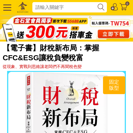
0
【電子書】財稅新布局：掌握
CFC&ESG讓稅負變稅富
從現象、實戰到思維讓老闆們不再聞稅色變
固定
版型