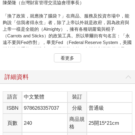
陳榮隆（台灣財富管理交流協會理事長）
「換了政策，就應換了腦袋？」在商品、服務及投資市場中，能
夠說「信我者得永生」者，除了上帝以外就是政府，因為政府與
上帝一樣是全能的（Almighty），擁有各種胡蘿蔔與棍子
（Carrots and Sticks）的政策工具。所以華爾街有句名言：「永
遠不要與Fed作對」，畢竟Fed （Federal Reserve System，美國
聯邦準備系統 / 聯準會 ）掌握貨幣政策，有權控制貨幣供給量，
「萬般利空，不敵貨幣寬鬆；萬般利多，不如貨幣緊縮」，當貨
看更多
幣量化寬鬆（Quantitative Easing，QE ）時，所有經營、投資，
都能順風、順水，所有資產都會水漲船高；反之，當貨幣量化緊
縮（Quantitative Tightening，QT ）時，所有經營、投資，都會逆
詳細資料
風、逆水，所有資產都會瘦身、縮水。
「換了法令，就應換了腦袋？」如眾所周知的，每次法令的變
語言
中文繁體
裝訂
動，均會造成財富的重分配，對「有識之士」會是獲利的契機，
ISBN
9786263357037
分級
普通級
但「不此之圖」不知見風轉舵、順水推舟的人，就有淪為波臣的
危機。
商品規
頁數
240
25開15*21cm
格
「換了科技，就應換了腦袋？」機械克服了人類體力、技術的極