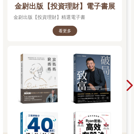
目前在國際金融及財稅，正處於集思潮、法令、政策與科技四大
金尉出版【投資理財】電子書展
變化於一身的完美風暴中，一波一波地襲擊全球，而首當其衝的
金尉出版【投資理財】精選電子書
是反避稅及落實永續發展兩大領域。
國際資金的異動，首先受到反洗錢（Anti-Money Laundering，
看更多
AML ）、反資恐（Countering the Financing of Terrorism，CFT
）的兩波洗禮，使國際資金的移動受到很多限制與關切，第三波
則受到反避稅的衝擊。
反避稅發端於美國，2010年通過的聯邦法律「海外帳戶稅收遵從
法」（Foreign Account Tax Compliance Act，FATCA，肥咖
法），發揚於OECD（經濟合作暨發展組織 ）2010年發布的「共
同申報及盡職審查準則」（Common Reporting Standard，
CRS）及2019年推動的「全球利潤分配稅制」與「全球企業最低
稅負制」，預計於2023年施行。我國除積極與經貿往來密切的國
家洽商租稅協定外，並致力修改或制定相關法令，落實租稅資訊
的透明化及國際化。
「富腦袋，富口袋？」當全球為減緩地球暖化的速度，已有130多
個國家宣示「淨零排放」目標，我國國發會也順應此一潮流，於