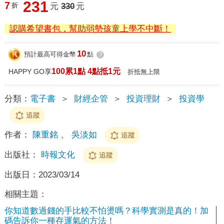
231
7
折
元
330
元
認購希望書包，幫助弱勢孩童上學不中斷！
10
預計最高可得金幣
點
?
100累1點 4點抵1元
HAPPY GO享
折抵無上限
分類：
電子書
＞
財經企管
＞
投資理財
＞
投資學
追蹤
作者：
陳重銘
、
吳淡如
追蹤
出版社：
時報文化
追蹤
出版日：
2023/03/14
相關主題：
你知道數過錢的手比較不怕燙嗎？科學實測是真的！加
碼告訴你一種存運氣的方法！