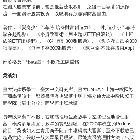
在踏入股票市場前，曾是低薪流浪教師，之後一面靠著開源節
流，一面鑽研股票投資，以聰明存股贏得財富自由。
著作：《變身少年巴菲特 培養財富創造力》、《打造小小巴菲特
贏在起跑點》、《小資致富術：用主題式ETF錢滾錢》、《上班
族的ETF賺錢術》、《6年存到300張股票》、《教你存自己的300
張股票》、《每年多存300張股票》、《陳重銘-不敗存股術App》
部落格及FB粉絲團：不敗教主陳重銘
吳淡如
臺大法律系學士、臺大中文研究所、臺大EMBA丶上海中歐國際
工商學院碩士、嶽麓書院歷史學博士與上海交通大學中歐國際工
商學院（瑞士分校）商學博士班就讀中。
長年以來寫作不輟，右腦感性地生產故事，左腦理性地管理財
富，橫跨多角經營，多年的實戰經驗，在2020年成立的Podcast
節目「吳淡如人生實用商學院」中獲得廣大迴響，至今下載數已
超過六億，兼顧一般大眾最易理解、最能實踐的理財方法，出版