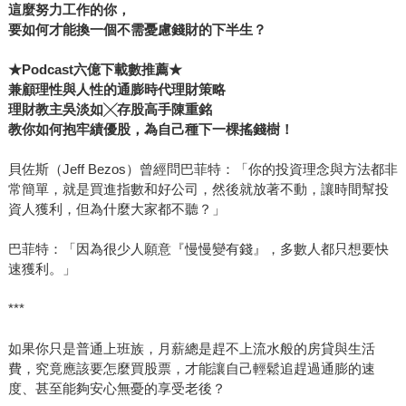
這麼努力工作的你，
要如何才能換一個不需憂慮錢財的下半生？
★Podcast六億下載數推薦★
兼顧理性與人性的通膨時代理財策略
理財教主吳淡如╳存股高手陳重銘
教你如何抱牢績優股，為自己種下一棵搖錢樹！
貝佐斯（Jeff Bezos）曾經問巴菲特：「你的投資理念與方法都非
常簡單，就是買進指數和好公司，然後就放著不動，讓時間幫投
資人獲利，但為什麼大家都不聽？」
巴菲特：「因為很少人願意『慢慢變有錢』，多數人都只想要快
速獲利。」
***
如果你只是普通上班族，月薪總是趕不上流水般的房貸與生活
費，究竟應該要怎麼買股票，才能讓自己輕鬆追趕過通膨的速
度、甚至能夠安心無憂的享受老後？