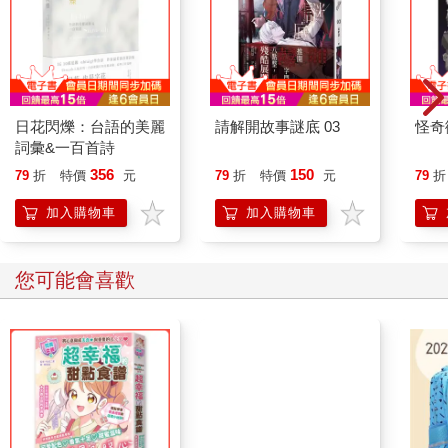
日花閃爍：台語的美麗
請解開故事謎底 03
怪奇
詞彙&一百首詩
356
150
79
折
特價
元
79
折
特價
元
79
折
加入購物車
加入購物車
您可能會喜歡