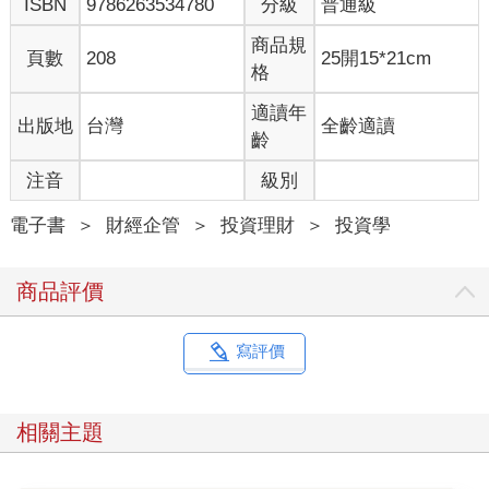
ISBN
9786263534780
分級
普通級
商品規
頁數
208
25開15*21cm
格
適讀年
出版地
台灣
全齡適讀
齡
注音
級別
電子書
＞
財經企管
＞
投資理財
＞
投資學
商品評價
寫評價
相關主題