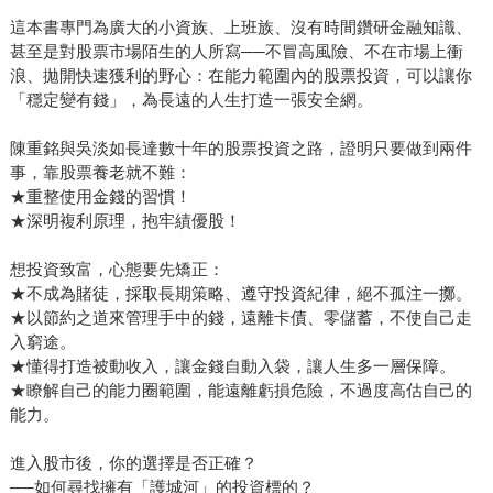
這本書專門為廣大的小資族、上班族、沒有時間鑽研金融知識、
甚至是對股票市場陌生的人所寫──不冒高風險、不在市場上衝
浪、拋開快速獲利的野心：在能力範圍內的股票投資，可以讓你
「穩定變有錢」，為長遠的人生打造一張安全網。
陳重銘與吳淡如長達數十年的股票投資之路，證明只要做到兩件
事，靠股票養老就不難：
★重整使用金錢的習慣！
★深明複利原理，抱牢績優股！
想投資致富，心態要先矯正：
★不成為賭徒，採取長期策略、遵守投資紀律，絕不孤注一擲。
★以節約之道來管理手中的錢，遠離卡債、零儲蓄，不使自己走
入窮途。
★懂得打造被動收入，讓金錢自動入袋，讓人生多一層保障。
★瞭解自己的能力圈範圍，能遠離虧損危險，不過度高估自己的
能力。
進入股市後，你的選擇是否正確？
──如何尋找擁有「護城河」的投資標的？