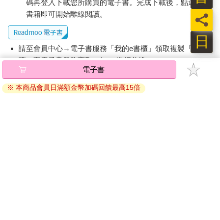
碼再登入下載您所購買的電子書。完成下載後，點選任一
書籍即可開始離線閱讀。
員
日
請至會員中心→電子書服務「我的e書櫃」領取複製『兌換
碼』至電子書服務商Readmoo進行兌換。
電子書
退換貨須知：
※ 本商品會員日滿額金幣加碼回饋最高15倍
因版權保護，您在金石堂所購買的電子書僅能以金石堂專屬
的閱讀軟體開啟閱讀，無法以其他閱讀器或直接下載檔案。
依據「消費者保護法」第19條及行政院消費者保護處公告之
「通訊交易解除權合理例外情事適用準則」，非以有形媒介
提供之數位內容或一經提供即為完成之線上服務，經消費者
事先同意始提供。（如：電子書、電子雜誌、下載版軟體、
虛擬商品…等），
不受「網購服務需提供七日鑑賞期」的限
制
。為維護您的權益，建議您先使用「試閱」功能後再付款
購買。