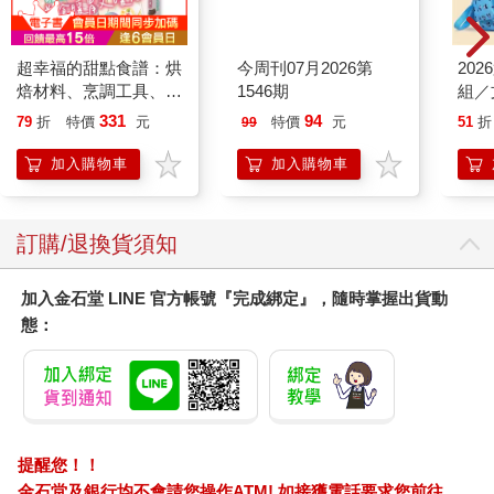
超幸福的甜點食譜：烘
今周刊07月2026第
20
焙材料、烹調工具、可
1546期
組／
愛配色【閃亮女孩6】
331
94
79
折
特價
元
特價
元
51
折
99
加入購物車
加入購物車
訂購/退換貨須知
加入金石堂 LINE 官方帳號『完成綁定』，隨時掌握出貨動
態：
提醒您！！
金石堂及銀行均不會請您操作ATM! 如接獲電話要求您前往