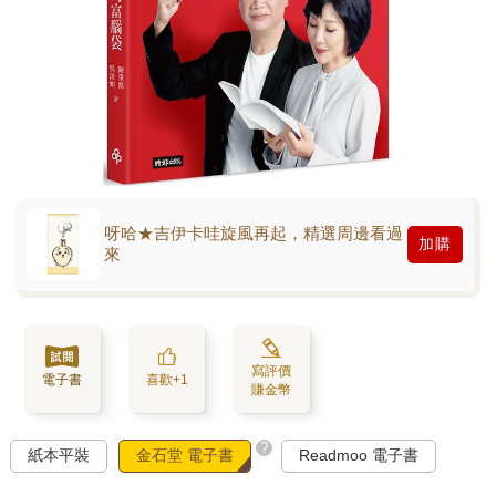
呀哈★吉伊卡哇旋風再起，精選周邊看過
加購
來
寫評價
電子書
喜歡+1
賺金幣
?
紙本平裝
金石堂 電子書
Readmoo 電子書