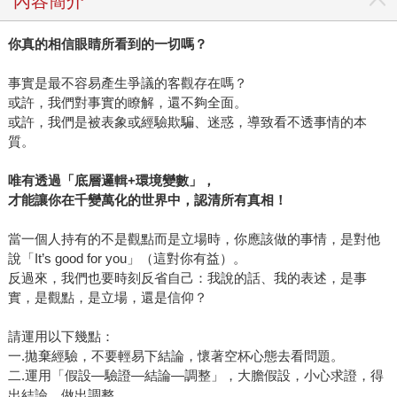
內容簡介
你真的相信眼睛所看到的一切嗎？
事實是最不容易產生爭議的客觀存在嗎？
或許，我們對事實的瞭解，還不夠全面。
或許，我們是被表象或經驗欺騙、迷惑，導致看不透事情的本
質。
唯有透過「底層邏輯+環境變數」，
才能讓你在千變萬化的世界中，認清所有真相！
當一個人持有的不是觀點而是立場時，你應該做的事情，是對他
說「It’s good for you」（這對你有益）。
反過來，我們也要時刻反省自己：我說的話、我的表述，是事
實，是觀點，是立場，還是信仰？
請運用以下幾點：
一.拋棄經驗，不要輕易下結論，懷著空杯心態去看問題。
二.運用「假設—驗證—結論—調整」，大膽假設，小心求證，得
出結論，做出調整。