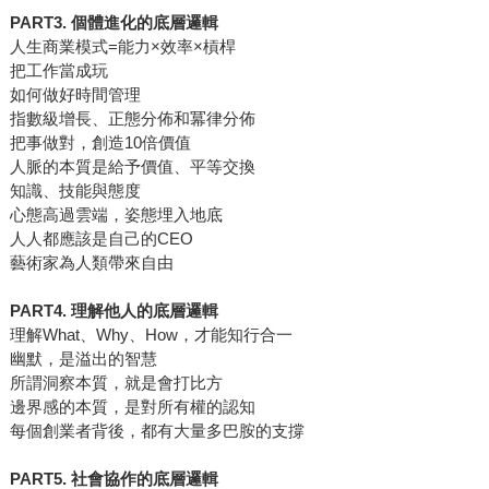
PART3. 個體進化的底層邏輯
人生商業模式=能力×效率×槓桿
把工作當成玩
如何做好時間管理
指數級增長、正態分佈和冪律分佈
把事做對，創造10倍價值
人脈的本質是給予價值、平等交換
知識、技能與態度
心態高過雲端，姿態埋入地底
人人都應該是自己的CEO
藝術家為人類帶來自由
PART4. 理解他人的底層邏輯
理解What、Why、How，才能知行合一
幽默，是溢出的智慧
所謂洞察本質，就是會打比方
邊界感的本質，是對所有權的認知
每個創業者背後，都有大量多巴胺的支撐
PART5. 社會協作的底層邏輯