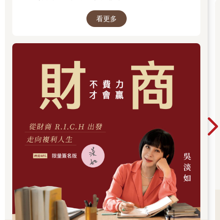
只有不同之中的相同之處、變化背後不變的東西，才是底層邏
突破1億人以上。她擅長用貼近生活的語言，解
輯。
看更多
讀歷史中的權力運作與人性選擇，讓看似遙遠的
只有底層邏輯，才是有生命力的。
過去，應對著現實人生的思索。
只有底層邏輯，在我們面臨環境變化時，才能被應用到新的變化
中，從而產生適應新環境的方法論。
所以我們說：
底層邏輯+環境變數=方法論
如果只教給你各行各業的「乾貨」（方法論），那只是「授人以
魚」，一旦環境出現任何變化，「乾貨」就不再適用。
但如果教給你的是底層邏輯，那就是「授人以漁」，你可以通過
不變的底層邏輯，推演出順應時勢的方法論。
所以，只有掌握了底層邏輯，只有探尋到萬變中的不變，才能動
態地、持續地看清事物的本質。
在這本書中，我把在《5分鐘商學院》中講述的底層邏輯的內容進
行了總結，與你分享是非對錯、思考問題、個體進化、理解他
人、社會協作五個方面的底層邏輯，帶你看清世界的底牌。