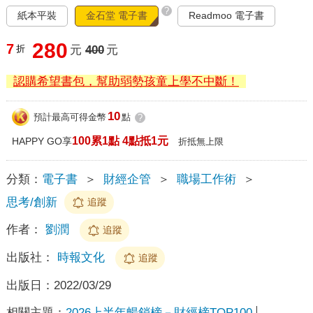
?
紙本平裝
金石堂 電子書
Readmoo 電子書
280
7
折
元
400
元
認購希望書包，幫助弱勢孩童上學不中斷！
10
預計最高可得金幣
點
?
100累1點 4點抵1元
HAPPY GO享
折抵無上限
分類：
電子書
＞
財經企管
＞
職場工作術
＞
思考/創新
追蹤
作者：
劉潤
追蹤
出版社：
時報文化
追蹤
出版日：
2022/03/29
相關主題：
2026上半年暢銷榜－財經榜TOP100