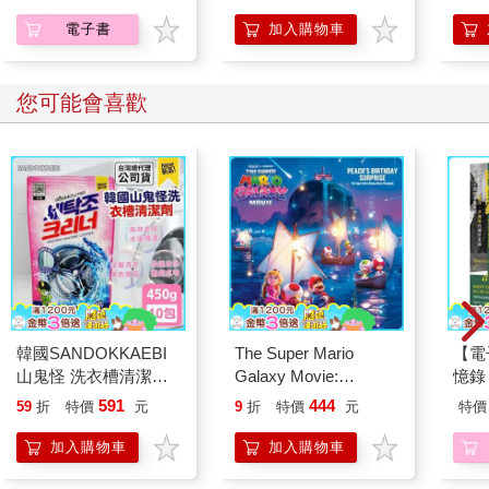
背後
一個人心中，應該有三種「對錯觀」：①法學家的對錯觀，②經
心理
電子書
加入購物車
濟學家的對錯觀，③商人的對錯觀。
的日
舉個例子：壞人A誘騙好人B進入C的沒有鎖門的工地，B失足摔
您可能會喜歡
死了。請問，這是誰的錯？
法學家的對錯觀
對於上述情況，法學家可能會說：「這當然是A的錯，這就是蓄意
謀殺，還有什麼好討論的！」
是的，如果證據確鑿，在法學家眼中，這就是A的錯。但是，這種
「大快人心」的對錯觀，不一定能避免類似案件再度發生——法
學家做不到的事情，經濟學家也許能做到。
經濟學家的對錯觀
對於上述情況，經濟學家可能有不同看法：是C的錯。
韓國SANDOKKAEBI
The Super Mario
【電
也許有人會說：「啊？為什麼啊？C也太冤了吧？」
山鬼怪 洗衣槽清潔劑
Galaxy Movie:
憶錄
經濟學家是這樣考慮的：整個社會為避免B被A誘騙進入C的工地
450公克-10包組
Peach`s Birthday
小阻
591
444
59
折
特價
元
9
折
特價
元
特價
要付出的成本，比C把工地的門鎖上的成本高得多，雖然懲罰C會
Surprise: The Super
讓其覺得冤，但是以後所有工地的擁有者就都會把門鎖上了，於
Mario Galaxy Movie
加入購物車
加入購物車
是這樣的事情會大量減少。經濟學家是從「社會總成本」的角度
Storybook
來判斷一件事的對錯在誰。雖然有時這樣的判斷看上去不合理，