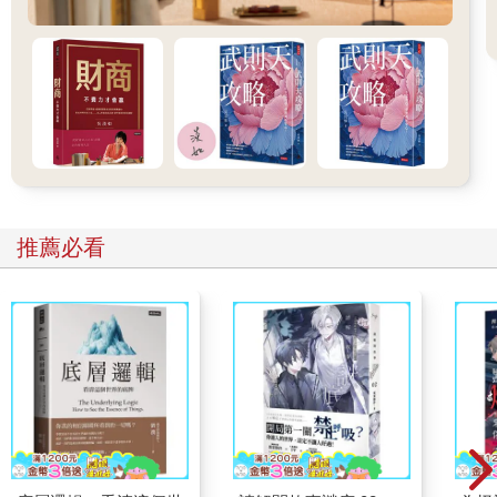
「底層邏輯」來源於不同中的相同，變化背後的不變。
「底層邏輯」並不局限於商業世界。希望你在看到千變萬化的世
界後，依然能心態平靜、不焦慮，能夠通過「底層邏輯+環境變
數」不斷創造新的方法論，看清世界的底牌，始終如魚得水。
一個人心中，應該有三種「對錯觀」
一位悍匪經過周密的計畫，綁架了首富的兒子。最終，首富以數
億元贖回了兒子。整個過程驚心動魄、跌宕起伏，不輸一部警匪
大片。其中，一段首富和綁匪的對話卻令人深思。
綁匪問首富：「你為什麼這麼冷靜？」
推薦必看
首富回答：「因為這次是我錯了。我們在當地知名度這麼高，但
是一點兒防備都沒有，比如我去打球，早上5點多自己開車出門，
在路上，幾部車就可以把我圍下來，而我竟然一點防備都沒有，
我要仔細檢討一下。」
什麼？首富說自己錯了！為什麼？明明是綁匪違反了法律，綁架
了他的兒子。
從法律上來說，肯定是綁匪錯了，所以綁匪要為他的行為坐牢，
接受法律的制裁。但我們站在首富的角度看，也許這種事情通過
加強安保等措施是可以避免的，他卻因為沒有做，導致兒子被綁
架，最終花了數億元贖回兒子。還好最終破財消災了，如果被撕