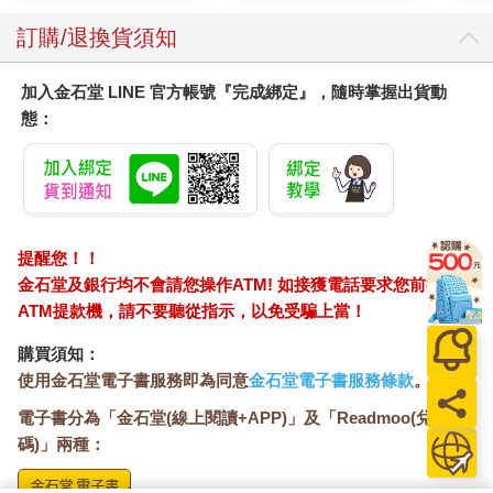
但會比從「純粹的道義」的角度更有「效果」。
訂購/退換貨須知
商人的對錯觀
加入金石堂 LINE 官方帳號『完成綁定』，隨時掌握出貨動
對於上述情況，商人可能這樣想：不管是A的錯還是C的錯，B都
態：
死了；不管讓誰承擔責任，B都無法起死回生——從個體利益最大
化的角度看，B只能怪自己。
也許B在生命的最後一刻，會想：「這是我的錯，我不該蠢到被A
誘騙至此。」
再看一個例子。一個人走在人行橫道上時，一輛卡車衝他疾馳而
提醒您！！
來，所有人都大聲呼喊，叫他讓開，他卻淡定地說：「他不能撞
金石堂及銀行均不會請您操作ATM! 如接獲電話要求您前往
我。他撞我是違反交通法規的，他要負全責。我就不讓。」最
ATM提款機，請不要聽從指示，以免受騙上當！
後，這個行人被卡車撞死了。
這是誰的錯，卡車司機的錯？當然。但是，這樣的判斷無法救回
購買須知：
行人的命。
使用金石堂電子書服務即為同意
金石堂電子書服務條款
。
行人那時應該這樣想：不讓，就是我錯，因為不讓開我就會死。
對於第一個例子，法學家認為A錯，經濟學家認為C錯，商人認為
電子書分為「金石堂(線上閱讀+APP)」及「Readmoo(兌換
B錯，這就是三種「對錯觀」。
碼)」兩種：
如果你是評論家，可以選擇法學家的立場；如果你是政策制定