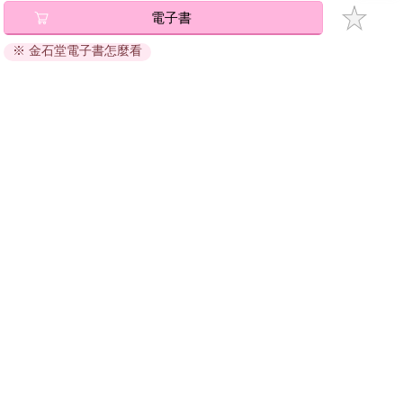
者，可以選擇經濟學家的立場；如果將要失足摔死的就是你自
電子書
將儲存於會員中心→電子書服務「我的e書櫃」，點選線上
己，我建議你選擇商人的立場——「我的錯，都是我的錯」，因
閱讀直接開啟閱讀。
為「我的損失最大」。
※ 金石堂電子書怎麼看
線上閱讀：
總之，誰的損失大，就是誰的錯。
建議使用Chrome、Microsoft Edge 有較佳的線上瀏覽效
果， iOS 16 或以上版本，Android 6.0 以上版本，建議裝
小提示：
判斷損失發生後應該怪誰，就看誰因此損失大。
置有6GB以上的記憶體，至少有 30 MB以上的容量。
一件事情出現不好的結果時，責怪、埋怨、後悔都是無用的，它
離線閱讀：
們改變不了結果。
APP下載：
iOS
Android
如果自己有所損失，只能怪自己，也只有自己才能改變事情最終
安裝電子書APP後，請依照提示登入「會員中心」→「我
的結果——靠自己，自強者萬強。
的E書櫃」→「電子書APP通行碼/載具管理」，取得通行
碼再登入下載您所購買的電子書。完成下載後，點選任一
書籍即可開始離線閱讀。
請至會員中心→電子書服務「我的e書櫃」領取複製『兌換
碼』至電子書服務商Readmoo進行兌換。
退換貨須知：
因版權保護，您在金石堂所購買的電子書僅能以金石堂專屬