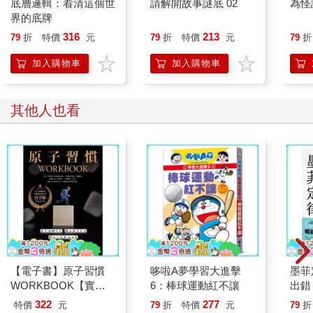
底層邏輯：看清這個世
請解開故事謎底 02
為怪
票，那損失就更大了。到那時，即使用法律手段制裁了綁匪，又
界的底牌
有什麼用？損失已經發生，且無法挽回。所以，首富這時說他錯
316
213
79
折
特價
元
79
折
特價
元
79
折
了，是他真覺得自己錯了，不是客氣。
首富的這種處事方法，在心理學領域，可由一個重要概念來解
加入購物車
加入購物車
釋，叫課題分離。
「課題分離」理論由奧地利心理學家阿爾弗雷德‧阿德勒(Alfred
其他人也看
Adler）提出，原意指「要解決人際關係的煩惱，就要區分什麼是
你的課題，什麼是我的課題」。綁架索要贖金，是綁匪的課題，
而因綁架遭受損失，是首富的課題。
比如，有人在地鐵裡踩了我一腳，誰的錯？我的錯。
明明是他踩了我，為什麼是我的錯呢？難道我不應該要求他道歉
嗎？我可以要求他道歉，但是，道歉有什麼用？而且，我要求他
道歉，不需要花時間嗎？他耍無賴和我吵起來，不是更需要花時
間嗎？我的時間難道沒地方花了嗎？對方還可能反咬一口：「你
怎麼把腳亂放啊？！」
那怎麼辦？我要說「我的錯，我的錯」，然後心平氣和地走到旁
【電子書】原子習慣
哆啦A夢學習大進擊
墨菲
邊。這是因為，我的時間比他的值錢，浪費同樣的時間，我的損
WORKBOOK【實踐
6：棒球運動紅不讓
出錯
失大——「誰的損失大，就是誰的錯」。
本‧附練習別冊】
錯！
322
277
特價
元
79
折
特價
元
79
折