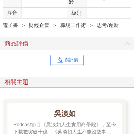
齡
期延續下去的事情，於是，在這門課程中，我講述了一些商業的
底層邏輯，因為只有底層邏輯才有生命力。在面臨變化的時候，
注音
級別
底層邏輯能夠應用到新的變化裡面，從而產生新的方法論。
什麼是「底層邏輯」？
電子書
＞
財經企管
＞
職場工作術
＞
思考/創新
2012年，馬雲和王健林設了一個「億元賭局」——如果10年之
後，電商在中國零售市場所占的份額超過50%，王健林就給馬雲1
商品評價
億元，如果沒超過50%，馬雲給王健林1億元。
今天，我們回看多年前的這個賭局，不得不深思：為什麼這兩個
人對各自代表的線上、線下經濟的看法，會有如此大的分歧？
寫評價
一方打敗另一方，是因為二者之間有天大的不同嗎？不是的。
是因為相同的地方更多，一方才有機會「幹掉」另一方。
以萬達為代表的線下經濟和以阿里巴巴為代表的線上經濟，在底
相關主題
層邏輯上沒有本質的區別。從本質上來說，二者都是流量、轉化
率、客單價和回購率四部分的不同組合。可能一方的做法與另一
方不一樣，但是雙方服務的客戶、提供的價值是一樣的。就好比
一個做鞋子的幹不掉一個賣水果的，因為他們之間沒有太多相同
之處。
吳淡如
兩個人發生爭執的時候，一定是因為他們之間有更多的相同之
處，而不是不同之處。完全不同的兩個人是吵不起來的。
Podcast節目《吳淡如人生實用商學院》，至今
事物間的共同點，就是底層邏輯。
下載數突破十億；《吳淡如人生不能沒故事》也