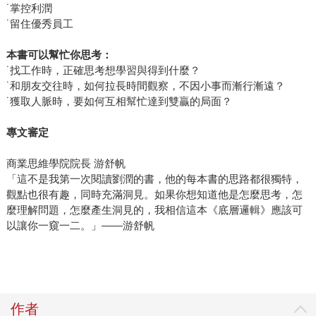
˙掌控利潤
˙留住優秀員工
本書可以幫忙你思考：
˙找工作時，正確思考想學習與得到什麼？
˙和朋友交往時，如何拉長時間觀察，不因小事而漸行漸遠？
˙獲取人脈時，要如何互相幫忙達到雙贏的局面？
專文審
定
商業思維學院院長 游舒帆
「這不是我第一次閱讀劉潤的書，他的每本書的思路都很獨特，
觀點也很有趣，同時充滿洞見。如果你想知道他是怎麼思考，怎
麼理解問題，怎麼產生洞見的，我相信這本《底層邏輯》應該可
以讓你一窺一二。」——游舒帆
作者