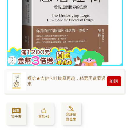
呀哈★吉伊卡哇旋風再起，精選周邊看過
加購
來
寫評價
電子書
喜歡+1
賺金幣