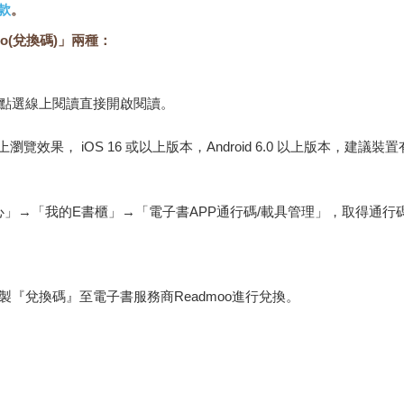
款
。
o(兌換碼)」兩種：
，點選線上閱讀直接開啟閱讀。
佳的線上瀏覽效果， iOS 16 或以上版本，Android 6.0 以上版本，
心」→「我的E書櫃」→「電子書APP通行碼/載具管理」，取得通
『兌換碼』至電子書服務商Readmoo進行兌換。
金石堂專屬的閱讀軟體開啟閱讀，無法以其他閱讀器或直接下載檔案
保護處公告之「通訊交易解除權合理例外情事適用準則」，非以有形媒
雜誌、下載版軟體、虛擬商品…等），
不受「網購服務需提供七日鑑