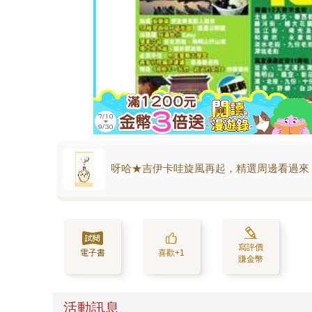
呀哈★吉伊卡哇旋風再起，精選周邊看過來
寫評價
電子書
喜歡+1
賺金幣
活動訊息