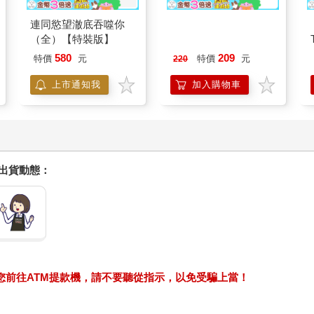
連同慾望澈底吞噬你
MARIE CLAIRE美麗
（全）【特裝版】
佳人08月2026第400期
580
209
特價
元
特價
元
220
上市通知我
加入購物車
握出貨動態：
求您前往ATM提款機，請不要聽從指示，以免受騙上當！