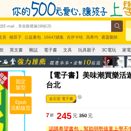
圭吾
楊双子
公益書包
16647續集
吉伊卡哇
高希均
通靈藥師
路邊攤新作
馬斯克
玩具總動員5
超慢跑
館
英文書
雜誌
電子書
文具
玩具親子
3C電玩
家
【電子書】美味潮買樂活遊E
固定
台北
版型
?
金石堂 電子書
Epub
流動版型
245
7
折
元
350
元
認購希望書包，幫助弱勢孩童上學不