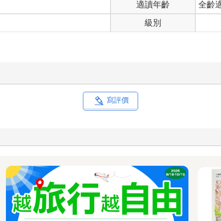
適讀年齡
全齡
級別
寫評價