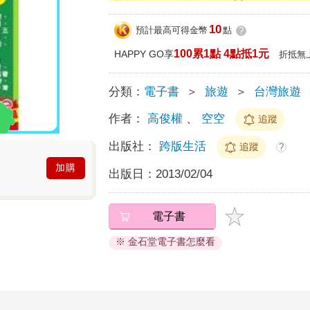
10
預計最高可得金幣
點
?
100累1點 4點抵1元
HAPPY GO享
折抵無
分類：
電子書
＞
旅遊
＞
台灣旅遊
作者：
高俊權
、
空空
追蹤
出版社：
跨版生活
追蹤
?
加購
出版日：
2013/02/04
電子書
※ 金石堂電子書怎麼看