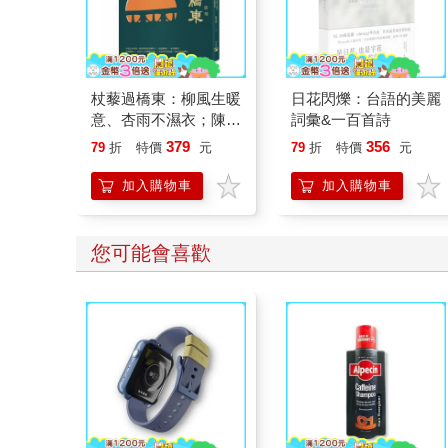
杖藜過橋東：柳風生暖
日花閃爍：台語的美麗
意、杏雨不濕衣；陳亮
詞彙&一百首詩
恭談以心轉境的適齡漫
379
356
79
折
特價
元
79
折
特價
元
想
加入購物車
加入購物車
您可能會喜歡