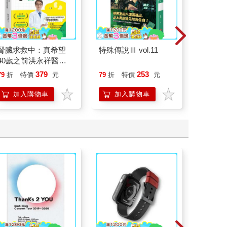
腎臟求救中：真希望
特殊傳說Ⅲ vol.11
請解開故
40歲之前洪永祥醫師
就告訴我這些事
379
253
79
折
特價
元
79
折
特價
元
79
折
加入購物車
加入購物車
加