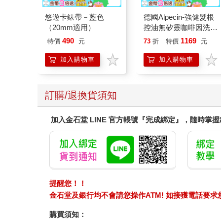
悠遊卡錶帶－藍色
德國Alpecin-強健髮根
（20mm適用）
控油無矽靈咖啡因洗髮
凝露375ml/瓶-C1強健
490
1169
特價
元
73
折
特價
元
髮根(護髮洗髮精/男士
調理頭皮洗髮液/0矽靈
加入購物車
加入購物車
滋潤洗頭髮水/一般髮
質適用)
訂購/退換貨須知
加入金石堂 LINE 官方帳號『完成綁定』，隨時掌
提醒您！！
金石堂及銀行均不會請您操作ATM! 如接獲電話要
購買須知：