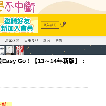
0
登入/註冊
電
居家休閒
日用食品
影音
售票
asy Go！【13～14年新版】：
中斷！