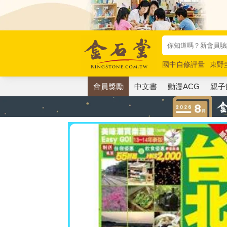
國中自修評量
東野
唯紅花綻放
奧德賽
會員獎勵
中文書
動漫ACG
親子