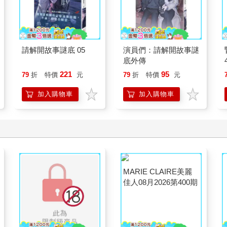
請解開故事謎底 05
演員們：請解開故事謎
底外傳
221
95
79
折
特價
元
79
折
特價
元
加入購物車
加入購物車