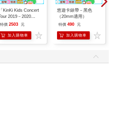
「KinKi Kids Concert
悠遊卡錶帶－黑色
【日本 S
Tour 2019－2020
（20mm適用）
鷗】 
ThanKs 2 YOU」DVD
(8款可選
2503
490
特價
元
特價
元
69
折
普通盤
Kitty
企鵝
加入購物車
加入購物車
加