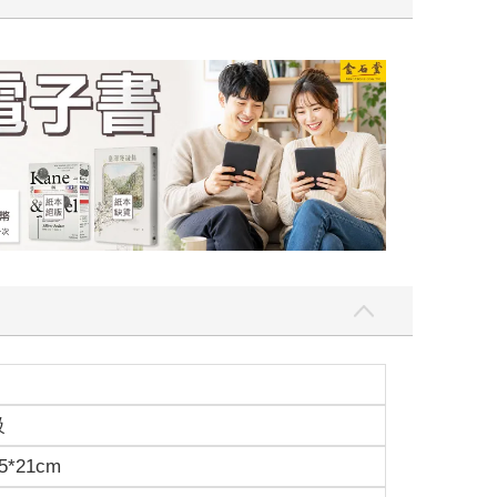
吃一點〉第二波
金石堂2026海
級
5*21cm