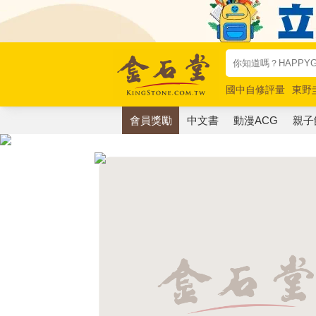
國中自修評量
東野
唯紅花綻放
奧德賽
會員獎勵
中文書
動漫ACG
親子