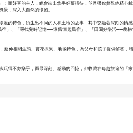
」；而好客的主人，總會端出拿手好菜招待，並且帶你參觀他精心栽
風景，深入大自然的懷抱。
環境的特色，衍生出不同的人和土地的故事，其中交融著深刻的情感
民宿」、「尋找兒時記憶──懷舊∕童趣民宿」、「田園好樂活──農
境，延伸相關生態、賞花採果、地域特色，為父母和孩子提供解答，
孩玩得不亦樂乎，而最深刻、感動的回憶，都收藏在每趟旅途的「家