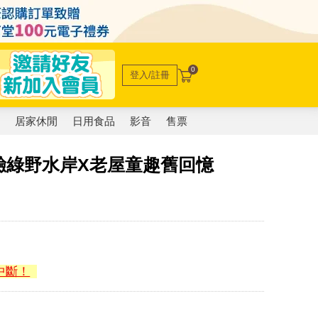
0
登入/註冊
電
居家休閒
日用食品
影音
售票
驗綠野水岸X老屋童趣舊回憶
中斷！