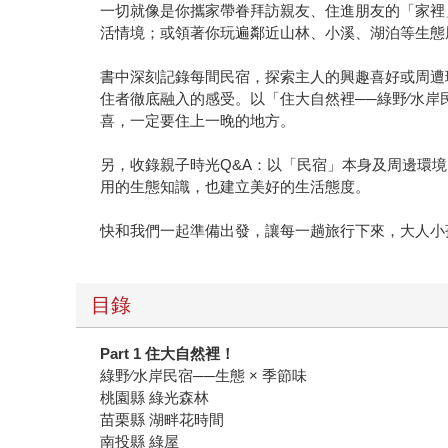
一切就像是你攜家帶眷拜訪親友、住進朋友的「家裡
活情境；或領著你玩遍鄰近山林、小溪、湖泊等生態
書中深刻記錄每間民宿，探索主人的興趣喜好或周遭
住者徹底融入的感受。以「住大自然裡──綠野∕水岸
喜，一定要住上一晚的地方。
另，收錄親子時光Q&A：以「民宿」本身及周邊環
用的生態知識，也建立美好的生活態度。
快和我們一起準備出發，讓每一趟旅行下來，大人小
目錄
Part 1 住大自然裡！
綠野∕水岸民宿──生態 × 季節味
桃園縣 綠光森林
苗栗縣 湖畔花時間
南投縣 綠屋