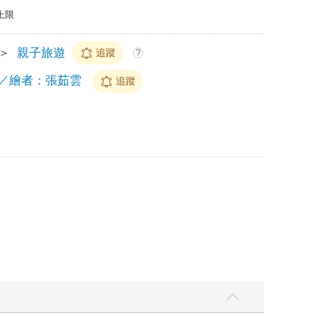
上限
＞
親子旅遊
追蹤
?
／繪者：張茹雲
追蹤