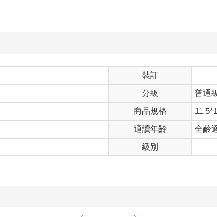
裝訂
分級
普通
商品規格
11.5*
適讀年齡
全齡
級別