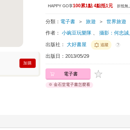
100累1點 4點抵1元
HAPPY GO享
折抵無
分類：
電子書
＞
旅遊
＞
世界旅遊
作者：
小豌豆玩樂隊
、
攝影：何忠誠
出版社：
大好書屋
追蹤
?
出版日：
2013/05/29
加購
電子書
※ 金石堂電子書怎麼看