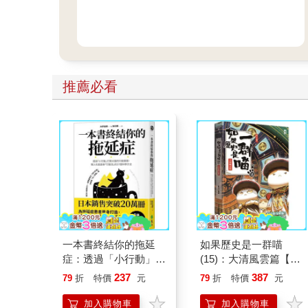
推薦必看
一本書終結你的拖延
如果歷史是一群喵
症：透過「小行動」打
(15)：大清風雲篇【萌
開大腦的行動開關，懶
貓漫畫學歷史】
237
387
79
折
特價
元
79
折
特價
元
人也能變身「行動派」
的37個科學方法
加入購物車
加入購物車