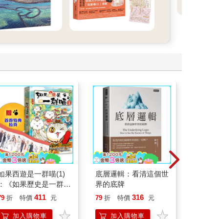
如果西遊是一群喵(1)
底層邏輯：看清這個世
祕密中
：《如果歷史是一群
界的底牌
喵》作者最新力作，附
411
316
79
折
特價
元
79
折
特價
元
79
折
【首卷特典】拉頁
加入購物車
加入購物車
加