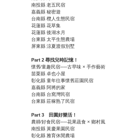
南投縣 老五民宿
嘉義縣 秘密遊
台南縣 欖人生態民宿
花蓮縣 花草集
花蓮縣 後湖水月
台東縣 太平生態農場
屏東縣 涼夏渡假別墅
Part 2 尋找兒時記憶！
懷舊∕童趣民宿──古早味 × 手作藝術
苗栗縣 卓也小屋
彰化縣 童年往事懷舊莊園民宿
嘉義縣 阿將的家
台南縣 台窩灣民宿
台東縣 莊稼熟了民宿
Part 3 田園好樂活！
農耕∕好食民宿──花果蔬食 × 鄉村風
南投縣 黃慶果園民宿
彰化縣 雅育休閒農場