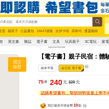
圭吾
楊双子
公益書包
16647續集
吉伊卡哇
高希均
通靈藥師
路邊攤新作
馬斯克
玩具總動員5
超慢跑
館
英文書
雜誌
電子書
文具
玩具親子
3C電玩
家
【電子書】親子民宿：體
固定
版型
?
紙本平裝
金石堂 電子書
240
75
折
元
320
元
認購希望書包，幫助弱勢孩童上學不
10
預計最高可得金幣
點
?