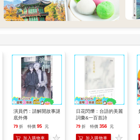
演員們：請解開故事謎
日花閃爍：台語的美麗
底外傳
詞彙&一百首詩
95
356
79
折
特價
元
79
折
特價
元
加入購物車
加入購物車