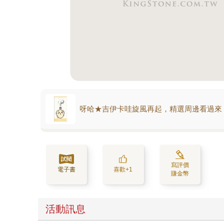
呀哈★吉伊卡哇旋風再起，精選周邊看過來
寫評價
電子書
喜歡+1
賺金幣
活動訊息