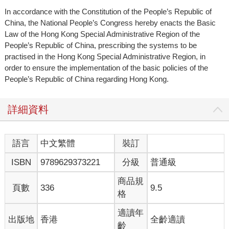
In accordance with the Constitution of the People’s Republic of
China, the National People’s Congress hereby enacts the Basic
Law of the Hong Kong Special Administrative Region of the
People’s Republic of China, prescribing the systems to be
practised in the Hong Kong Special Administrative Region, in
order to ensure the implementation of the basic policies of the
People’s Republic of China regarding Hong Kong.
詳細資料
語言
中文繁體
裝訂
ISBN
9789629373221
分級
普通級
商品規
頁數
336
9.5
格
適讀年
出版地
香港
全齡適讀
齡