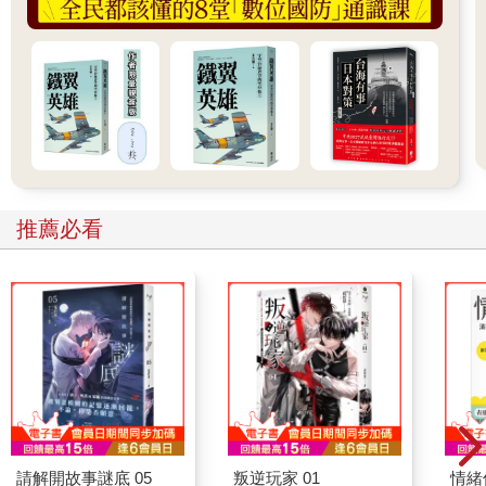
推薦必看
請解開故事謎底 05
叛逆玩家 01
情緒