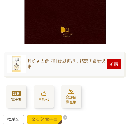
呀哈★吉伊卡哇旋風再起，精選周邊看過
加購
來
寫評價
電子書
喜歡+1
賺金幣
?
軟精裝
金石堂 電子書