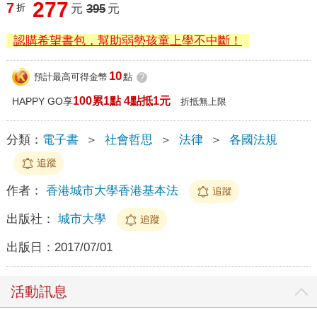
277
7
折
元
395
元
認購希望書包，幫助弱勢孩童上學不中斷！
10
預計最高可得金幣
點
?
100累1點 4點抵1元
HAPPY GO享
折抵無上限
分類：
電子書
＞
社會哲思
＞
法律
＞
各國法規
追蹤
作者：
香港城市大學香港基本法
追蹤
出版社：
城市大學
追蹤
出版日：
2017/07/01
活動訊息