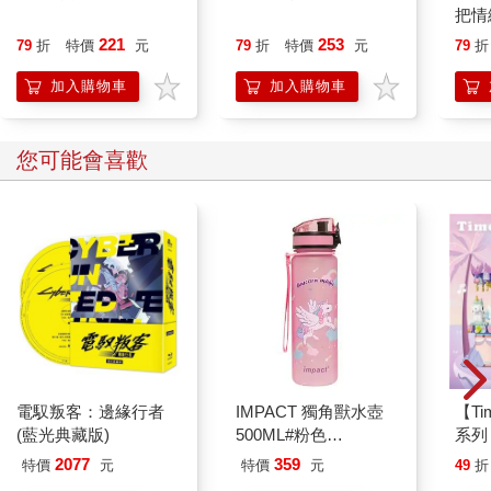
把情
誰都
221
253
79
折
特價
元
79
折
特價
元
79
折
加入購物車
加入購物車
您可能會喜歡
電馭叛客：邊緣行者
IMPACT 獨角獸水壺
【T
(藍光典藏版)
500ML#粉色
系列
IM00B11PK
禮物
2077
359
特價
元
特價
元
49
折