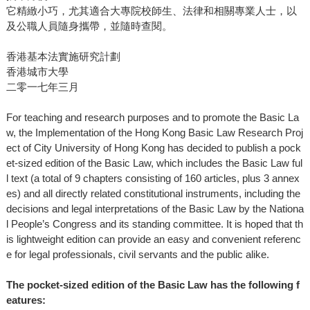
它精緻小巧，尤其適合大專院校師生、法律和相關專業人士，以
及公職人員隨身攜帶，並隨時查閱。
香港基本法實施研究計劃
香港城市大學
二零一七年三月
For teaching and research purposes and to promote the Basic La
w, the Implementation of the Hong Kong Basic Law Research Proj
ect of City University of Hong Kong has decided to publish a pock
et-sized edition of the Basic Law, which includes the Basic Law ful
l text (a total of 9 chapters consisting of 160 articles, plus 3 annex
es) and all directly related constitutional instruments, including the
decisions and legal interpretations of the Basic Law by the Nationa
l People’s Congress and its standing committee. It is hoped that th
is lightweight edition can provide an easy and convenient referenc
e for legal professionals, civil servants and the public alike.
The pocket-sized edition of the Basic Law has the following f
eatures: