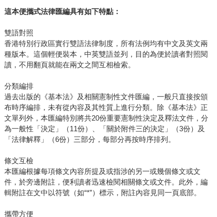
這本便攜式法律匯編具有如下特點：
雙語對照
香港特別行政區實行雙語法律制度，所有法例均有中文及英文兩
種版本。這個輕便裝本，中英雙語並列，目的為便於讀者對照閱
讀，不用翻頁就能在兩文之間互相檢索。
分類編排
過去出版的《基本法》及相關憲制性文件匯編，一般只直接按頒
布時序編排，未有從內容及其性質上進行分類。除《基本法》正
文單列外，本匯編特別將共20份重要憲制性決定及釋法文件，分
為一般性「決定」（11份）、「關於附件三的決定」（3份）及
「法律解釋」（6份）三部分，每部分再按時序排列。
條文互檢
本匯編根據每項條文內容所提及或指涉的另一或幾個條文或文
件，於旁邊附註，便利讀者迅速檢閱相關條文或文件。此外，編
輯附註在文中以符號（如“*”）標示，附註內容見同一頁底部。
攜帶方便