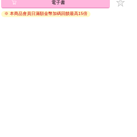
電子書
退換貨須知：
※ 本商品會員日滿額金幣加碼回饋最高15倍
因版權保護，您在金石堂所購買的電子書僅能以金石堂專屬
的閱讀軟體開啟閱讀，無法以其他閱讀器或直接下載檔案。
依據「消費者保護法」第19條及行政院消費者保護處公告之
「通訊交易解除權合理例外情事適用準則」，非以有形媒介
提供之數位內容或一經提供即為完成之線上服務，經消費者
事先同意始提供。（如：電子書、電子雜誌、下載版軟體、
虛擬商品…等），
不受「網購服務需提供七日鑑賞期」的限
制
。為維護您的權益，建議您先使用「試閱」功能後再付款
購買。