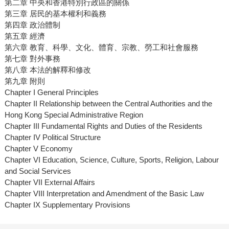
第二章 中央和香港特別行政區的關係
第三章 居民的基本權利和義務
第四章 政治體制
第五章 經濟
第六章 教育、科學、文化、體育、宗教、勞工和社會服務
第七章 對外事務
第八章 本法的解釋和修改
第九章 附則
Chapter I General Principles
Chapter II Relationship between the Central Authorities and the
Hong Kong Special Administrative Region
Chapter III Fundamental Rights and Duties of the Residents
Chapter IV Political Structure
Chapter V Economy
Chapter VI Education, Science, Culture, Sports, Religion, Labour
and Social Services
Chapter VII External Affairs
Chapter VIII Interpretation and Amendment of the Basic Law
Chapter IX Supplementary Provisions