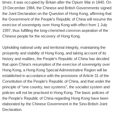
times; it was occupied by Britain after the Opium War in 1840. On
19 December 1984, the Chinese and British Governments signed
the Joint Declaration on the Question of Hong Kong, affirming that
the Government of the People’s Republic of China will resume the
exercise of sovereignty over Hong Kong with effect from 1 July
1997, thus fulfilling the long-cherished common aspiration of the
Chinese people for the recovery of Hong Kong.
Upholding national unity and territorial integrity, maintaining the
prosperity and stability of Hong Kong, and taking account of its
history and realities, the People’s Republic of China has decided
that upon China’s resumption of the exercise of sovereignty over
Hong Kong, a Hong Kong Special Administrative Region will be
established in accordance with the provisions of Article 31 of the
Constitution of the People’s Republic of China, and that under the
principle of “one country, two systems”, the socialist system and
policies will not be practised in Hong Kong. The basic policies of
the People’s Republic of China regarding Hong Kong have been
elaborated by the Chinese Government in the Sino-British Joint
Declaration.