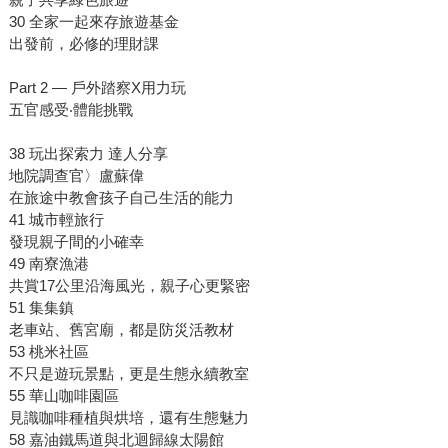
30 全家一起來存旅遊基金
出發前，必修的理財課
Part 2 — 戶外踏察X用力玩
五官感受‧體能挑戰
38 玩出探索力 達人分享
地院調查官〉盧蘇偉
在旅途中教會孩子自己生活的能力
41 城市輕旅行
發現親子間的小確幸
49 南寮漁港
共賞17公里沿海風光，親子心更緊密
51 集集鎮
老車站、舊宮廟，都是防災活教材
53 桃米社區
不只是遊玩景點，更是生態永續教室
55 華山咖啡園區
見識咖啡種植與烘培，還有生態魅力
58 嘉油鐵馬道與北迴歸線太陽館