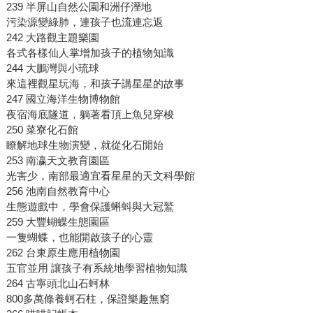
239 半屏山自然公園和洲仔溼地
污染源變綠肺，連孩子也流連忘返
242 大路觀主題樂園
各式各樣仙人掌增加孩子的植物知識
244 大鵬灣與小琉球
來這裡觀星玩海，和孩子講星星的故事
247 國立海洋生物博物館
夜宿海底隧道，躺著看頂上魚兒穿梭
250 菜寮化石館
瞭解地球生物演變，就從化石開始
253 南瀛天文教育園區
光害少，南部最適宜看星星的天文科學館
256 池南自然教育中心
生態遊戲中，學會保護蝌蚪與大冠鷲
259 大豐蝴蝶生態園區
一隻蝴蝶，也能開啟孩子的心靈
262 台東原生應用植物園
五官並用 讓孩子有系統地學習植物知識
264 古寧頭北山石蚵林
800多萬條養蚵石柱，保證樂趣無窮