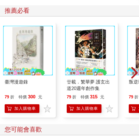
推薦必看
臺灣漫遊錄
廿載．繁華夢 護玄出
叛逆
道20週年創作集
300
315
79
折
特價
元
79
折
特價
元
79
折
加入購物車
加入購物車
您可能會喜歡