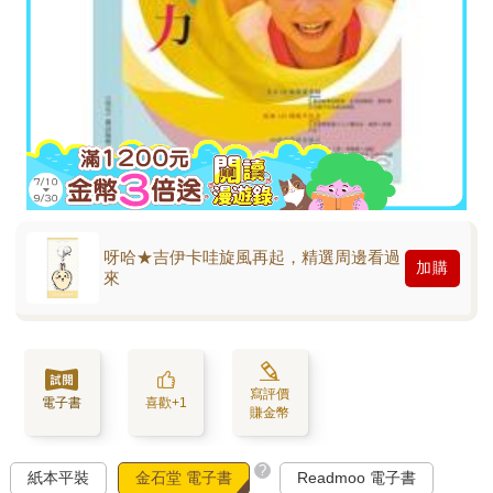
呀哈★吉伊卡哇旋風再起，精選周邊看過
加購
來
寫評價
電子書
喜歡+1
賺金幣
?
紙本平裝
金石堂 電子書
Readmoo 電子書