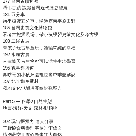
177 台南古蹟巡禮
憑弔古蹟 認識台灣近代歷史發展
181 五分車
乘坐糖廠五分車，慢遊嘉南平原田野
185 台灣史前文化博物館
看考古挖掘現場，帶小孩學習史前文化及考古學
188 二崁古厝
帶孩子玩古早童玩，體驗單純的幸福
192 水頭古厝
古建築與古生物都可以活生生地學習
195 戰事舊坑道
再吵鬧的小孩來這裡也會乖乖聽解說
197 北竿鄉芹壁村
戰地文化也能培養敏銳觀察力
Part 5 — 科學X自然生態
地質‧海洋‧天文‧森林‧動植物
202 玩出探索力 達人分享
荒野協會榮譽理事長〉李偉文
請抱著交朋友心態走進大自然