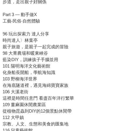
步道，走出親子好關係
Part 3 — 動手做X
工藝‧民俗‧自然體驗
96 玩出探索力 達人分享
時尚達人〉林葉亭
親子旅遊，是親子一起完成的冒險
98 大菁農場和暖東峽谷
藍染DIY，訓練孩子手腦並用
101 陽明海洋文化藝術館
化身船長開船，學航海知識
103 野柳海洋世界
在海底隧道裡，遇見海綿寶寶家族
106 大溪老街
這裡是時間任意門 看盡百年洋行繁華
109 薑麻園休閒農業區
從植物昆蟲到DIY的12個景點休閒帶
112 大甲鎮
宗教、人文、生態和美食的匯集地
116 兒童藝術館