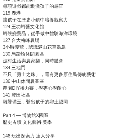
每項遊戲都能刺激孩子的感官
119 鹿港
讓孩子在歷史小鎮中培養觀察力
124 王功蚵藝文化館
蚵殼變藝品，從手做中體驗海洋環境
127 台大梅峰農場
3小時導覽，認識滿山花草蟲鳥
130 馬蹄蛤休閒園區
漁村生活與農家樂，同時體會
134 三地門
不只「勇士之珠」，還有更多原住民傳統藝術
136 中山休閒農業區
農園DIY接力賽，學專心學耐心
141 豐田社區
雕鑿璞玉，鑿出孩子的鄉土認同
Part 4 — 博物館X園區
歷史古蹟‧文化藝術‧美學
146 玩出探索力 達人分享