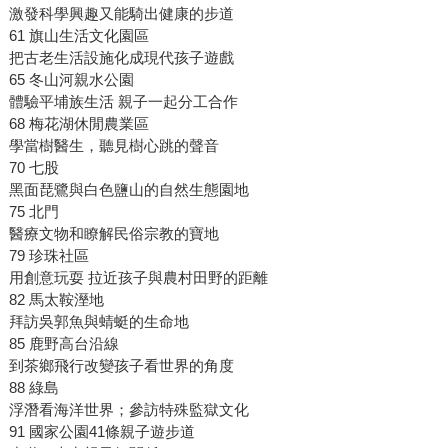
激發科學興趣又能騎出健康的步道
61 旗山生活文化園區
把古老生活設施化成現代孩子遊戲
65 冬山河親水公園
體驗平埔族生活 親子一起分工合作
68 梅花湖休閒農業區
學當樹醫生，聽見樹心跳的聲音
70 七股
黑面琵鷺與白色鹽山的自然生態園地
75 北門
醫療文物和瞭解民俗宗教的寶地
79 珍珠社區
用創意玩耍 拉近孩子與農村田野的距離
82 馬太鞍溼地
拜訪吳郭魚與蜻蜓的生命地
85 鹿野高台沿線
到茶鄉飛行改變孩子看世界的角度
88 綠島
浮潛看海洋世界；參訪特殊監獄文化
91 國家公園41條親子遊步道