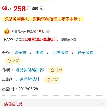
258
68
折
元
380
元
認購希望書包，幫助弱勢孩童上學不中斷！
10
預計最高可得金幣
點
?
100累1點 4點抵1元
HAPPY GO享
折抵無上限
分類：
電子書
＞
旅遊
＞
世界旅遊
＞
親子旅遊
追蹤
作者：
遠見雜誌編輯部
追蹤
出版社：
遠見雜誌社
追蹤
出版日：
2013/06/28
活動訊息