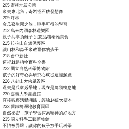
205 野柳地質公園
來去東北角，奇岩怪石啟發想像
209 坪林
金瓜寮生態之旅，唾手可得的學習
212 烏來內洞森林遊樂園
親子共享負離子 別忘品嚐泰雅美食
215 拉拉山自然保護區
讓山林和蟲子來教育你的孩子
218 台中新社
這裡就是植物百科全書
222 國立自然科學博物館
孩子的好奇心與研究心就從這裡起跑
226 八卦山大佛風景區
過去是兵家必爭地，現在是鳥類棲息地
230 嘉義大學昆蟲館
直接觀察活體蝴蝶，經驗14倍大標本
233 舊鐵橋溼地教育園區
自然祕密，孩子學習探索精神的好地方
235 國立科學工藝博物館
不怕被弄壞，讓你的孩子放手玩科學