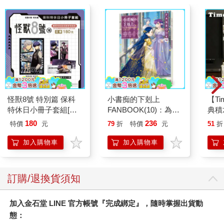
怪獸8號 特別篇 保科
小書痴的下剋上
【T
特休日小冊子套組[限
FANBOOK(10)：為了
典積
加購]
成為圖書管理員不擇手
180
236
特價
元
79
折
特價
元
51
折
段！
加入購物車
加入購物車
訂購/退換貨須知
加入金石堂 LINE 官方帳號『完成綁定』，隨時掌握出貨動
態：