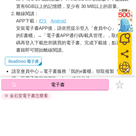
置有6GB以上的記憶體，至少有 30 MB以上的容量。
離線閱讀：
APP下載：
iOS
Android
安裝電子書APP後，請依照提示登入「會員中心」→「我
的E書櫃」→「電子書APP通行碼/載具管理」，取得通行
碼再登入下載您所購買的電子書。完成下載後，點選任一
書籍即可開始離線閱讀。
請至會員中心→電子書服務「我的e書櫃」領取複製『兌換
碼』至電子書服務商Readmoo進行兌換。
電子書
退換貨須知：
※ 金石堂電子書怎麼看
因版權保護，您在金石堂所購買的電子書僅能以金石堂專屬
的閱讀軟體開啟閱讀，無法以其他閱讀器或直接下載檔案。
依據「消費者保護法」第19條及行政院消費者保護處公告之
「通訊交易解除權合理例外情事適用準則」，非以有形媒介
提供之數位內容或一經提供即為完成之線上服務，經消費者
事先同意始提供。（如：電子書、電子雜誌、下載版軟體、