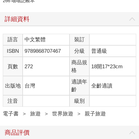
266 喵喵記帳本
詳細資料
語言
中文繁體
裝訂
ISBN
9789868707467
分級
普通級
商品規
頁數
272
18開17*23cm
格
適讀年
出版地
台灣
全齡適讀
齡
注音
級別
電子書
＞
旅遊
＞
世界旅遊
＞
親子旅遊
商品評價