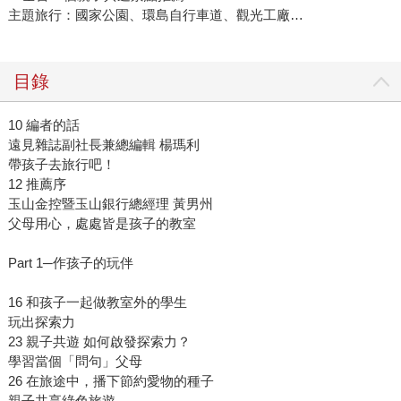
主題旅行：國家公園、環島自行車道、觀光工廠…
目錄
10 編者的話
遠見雜誌副社長兼總編輯 楊瑪利
帶孩子去旅行吧！
12 推薦序
玉山金控暨玉山銀行總經理 黃男州
父母用心，處處皆是孩子的教室
Part 1─作孩子的玩伴
16 和孩子一起做教室外的學生
玩出探索力
23 親子共遊 如何啟發探索力？
學習當個「問句」父母
26 在旅途中，播下節約愛物的種子
親子共享綠色旅遊