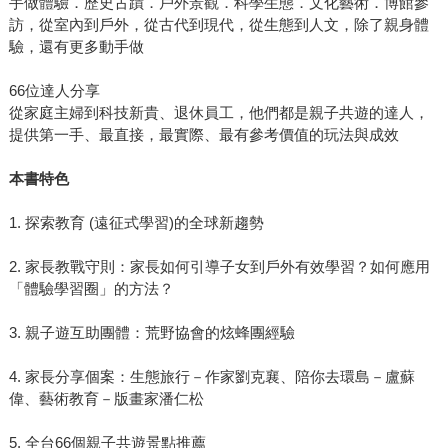
手做體驗．歷史古蹟．戶外景觀．科學生態．文化藝術．博館參
訪，從室內到戶外，從古代到現代，從生態到人文，除了親身體
驗，還有更多動手做
66位達人分享
從家庭主婦到科技新貴、退休員工，他們都是親子共遊的達人，
提供第一手、最直接，最實際、最有參考價值的玩法與成效
本書特色
1. 探索教育 (遠征式學習)的全球新趨勢
2. 家長教戰守則：家長如何引導子女到戶外有效學習？如何應用
「體驗學習圈」的方法？
3. 親子遊互助團體：荒野協會的炫蜂團經驗
4. 家長分享個案：生態旅行－作家劉克襄、陪你去環島－盧蘇
偉、藝術教育－版畫家潘仁松
5. 全台66個親子共遊景點推薦