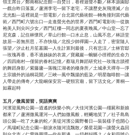
領主席台／鄭南榕紀念館—自焚日，巷裡迴聲不斷／林本源園邸
—戲台昨日落葉／蘆洲李宅—留下老宅，不讓歷史灰飛湮滅／台
北光點—這裡就是一部電影／台北當代藝術館—轉角撞到當代藝
術／西門町六號出口—走進螢光色的世界／西門町電影街—從旗
袍美人到尖叫少女／西門紅樓—同志的夏夜晚風／中山堂—忘了
尼克森，記住林懷民／草山行館—口水止息，山風不息／林語堂
故居—若無所思，不亦快哉／北投少帥禪園—人走了，密室隨人
張望／汐止杜月笙墓園—人生計算到最後，只有悲涼／士林官邸
—玫瑰再香，香不過姊妹的衣裳／寶藏巖—蜿蜒小徑裡的生命力
／四四南村—僅留的眷村記憶／蔡瑞月舞蹈研究社—玫瑰古蹟裡
的舞蹈身影／紫藤廬—落魄江湖者的棲身所／土城承天禪寺—淨
土宗牆外的油桐花開／三峽—風中飄揚的藍染／明星咖啡館—讓
人帶走的傳奇／大龍峒保安宮—硬頸宮廟，留下活文化／菁桐—
如霧起時
五月／微風習習，笑語爽爽
河濱迎風狗公園—逍遙的快樂小狗／大佳河濱公園—殭屍和新娘
都來了／蘆洲微風運河—人們如微風般，輕颺地笑了／社子島島
頭公園—吃了大象的蛇／美堤河濱公園野餐日—裝裝樣子也開心
／馬場町紀念公園—願淚水隨河流飄散／榮星花園—讓螢火蟲回
到台北市／仁愛路圓環—你在那邊，一切都好嗎？／永和四號公