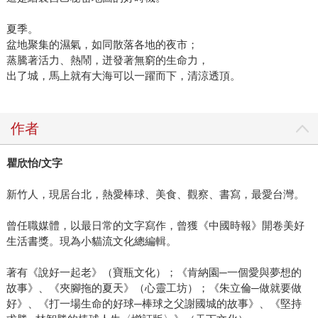
夏季。
盆地聚集的濕氣，如同散落各地的夜市；
蒸騰著活力、熱鬧，迸發著無窮的生命力，
出了城，馬上就有大海可以一躍而下，清涼透頂。
作者
瞿欣怡
/
文字
新竹人，現居台北，熱愛棒球、美食、觀察、書寫，最愛台灣。
曾任職媒體，以最日常的文字寫作，曾獲《中國時報》開卷美好
生活書獎。現為小貓流文化總編輯。
著有《說好一起老》（寶瓶文化）；《肯納園─一個愛與夢想的
故事》、《夾腳拖的夏天》（心靈工坊）；《朱立倫─做就要做
好》、《打一場生命的好球─棒球之父謝國城的故事》、《堅持