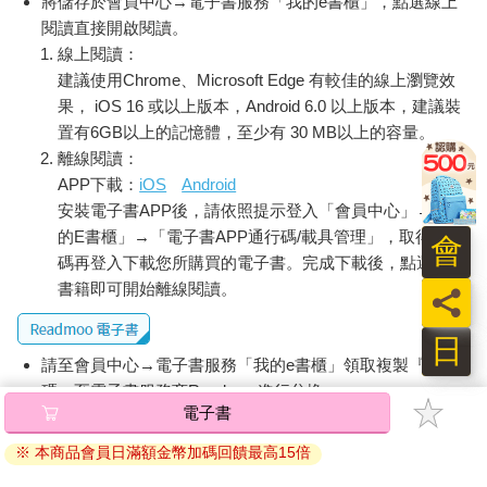
將儲存於會員中心→電子書服務「我的e書櫃」，點選線上
孩子尖叫不已的海盜船，還有飛旋高椅、園區小火車，以及兒童
閱讀直接開啟閱讀。
樂園一定要有的雲霄飛車。
線上閱讀：
建議使用Chrome、Microsoft Edge 有較佳的線上瀏覽效
雖然這裡沒有豪華大秀，卻充滿笑聲。原來孩子們真正在意的，
果， iOS 16 或以上版本，Android 6.0 以上版本，建議裝
並不是多了不起的設施、名氣，而是爸爸媽媽陪著玩。
置有6GB以上的記憶體，至少有 30 MB以上的容量。
離線閱讀：
在旋轉木馬上，哪個孩子還需要ipad 跟手機？
APP下載：
iOS
Android
安裝電子書APP後，請依照提示登入「會員中心」→「我
＠每週二至週日，上午九點營業到下午五點；週六及寒暑假營業
的E書櫃」→「電子書APP通行碼/載具管理」，取得通行
至晚上八點。週一及農曆除夕休園。
會
碼再登入下載您所購買的電子書。完成下載後，點選任一
MAP
書籍即可開始離線閱讀。
員
台北市立兒童新樂園
日
請至會員中心→電子書服務「我的e書櫃」領取複製『兌換
地址：台北市士林區承德路五段五十五號 TEL：02-2181-2345
碼』至電子書服務商Readmoo進行兌換。
電子書
退換貨須知：
0427明星咖啡館—讓人帶走的傳奇
※ 本商品會員日滿額金幣加碼回饋最高15倍
因版權保護，您在金石堂所購買的電子書僅能以金石堂專屬
台北再也沒有一家咖啡館比明星咖啡館傳奇。
的閱讀軟體開啟閱讀，無法以其他閱讀器或直接下載檔案。