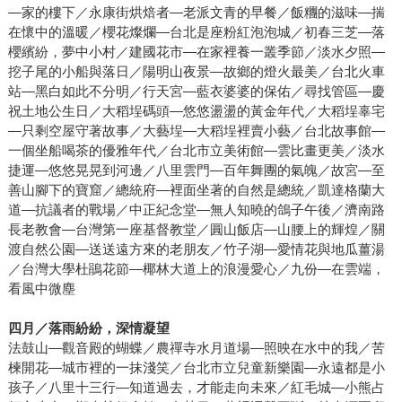
—家的樓下／永康街烘焙者—老派文青的早餐／飯糰的滋味—揣
在懷中的溫暖／櫻花燦爛—台北是座粉紅泡泡城／初春三芝—落
櫻繽紛，夢中小村／建國花市—在家裡養一叢季節／淡水夕照—
挖子尾的小船與落日／陽明山夜景—故鄉的燈火最美／台北火車
站—黑白如此不分明／行天宮—藍衣婆婆的保佑／尋找管區—慶
祝土地公生日／大稻埕碼頭—悠悠盪盪的黃金年代／大稻埕辜宅
—只剩空屋守著故事／大藝埕—大稻埕裡賣小藝／台北故事館—
一個坐船喝茶的優雅年代／台北市立美術館—雲比畫更美／淡水
捷運—悠悠晃晃到河邊／八里雲門—百年舞團的氣魄／故宮—至
善山腳下的寶窟／總統府—裡面坐著的自然是總統／凱達格蘭大
道—抗議者的戰場／中正紀念堂—無人知曉的鴿子午後／濟南路
長老教會—台灣第一座基督教堂／圓山飯店—山腰上的輝煌／關
渡自然公園—送送遠方來的老朋友／竹子湖—愛情花與地瓜薑湯
／台灣大學杜鵑花節—椰林大道上的浪漫愛心／九份—在雲端，
看風中微塵
四月／落雨紛紛，深情凝望
法鼓山—觀音殿的蝴蝶／農禪寺水月道場—照映在水中的我／苦
楝開花—城市裡的一抹淺笑／台北市立兒童新樂園—永遠都是小
孩子／八里十三行—知道過去，才能走向未來／紅毛城—小熊占