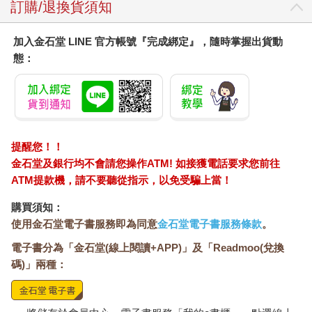
們埋頭工作時，她歡喜自在，開得燦爛。
訂購/退換貨須知
@楝樹，因為木頭味道是苦的，所以被稱為苦楝、苦苓，果實深
加入金石堂 LINE 官方帳號『完成綁定』，隨時掌握出貨動
受鳥兒喜歡，也可入藥，有毒性。
態：
MAP
賞苦楝地點：台北市內湖區堤頂大道一至二段中央安全島0404 台
北市立兒童新樂園—永遠都是小孩子
提醒您！！
既然是兒童節，讓我們先暫停濃濃的懷古之情，好好地玩一場
金石堂及銀行均不會請您操作ATM! 如接獲電話要求您前往
吧！只不過我常疑惑，現在的小孩還稀罕台灣的兒童樂園嗎？他
ATM提款機，請不要聽從指示，以免受騙上當！
們手上有ipad，出入有手機，甚至寒暑假就飛往世界各地的迪士
尼。
購買須知：
使用金石堂電子書服務即為同意
金石堂電子書服務條款
。
但總有些什麼，是再華麗的旅行都比不上的，那就是與父母在一
電子書分為「金石堂(線上閱讀+APP)」及「Readmoo(兌換
起的快樂。
碼)」兩種：
台北兒童樂園一點也不時髦，沒有明星代言娃娃，也沒有豪華的
城堡，可是讓孩子玩樂的元素，一點也不少。一撞上就全身震撼
的碰碰車、用海洋生物組成的旋轉木馬、轉得高高的摩天輪、讓