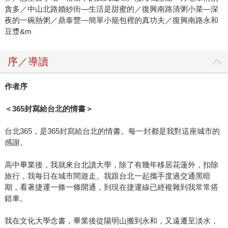
貪多／中山北路婚紗街—生活是甜蜜的／復興南路清粥小菜—深
夜的一碗熱粥／鼎泰豐—簡單小籠包裡的真功夫／復興南路永和
豆漿&m
序／導讀
作者序
＜
365
封寫給台北的情書＞
台北365，是365封寫給台北的情書。每一封都是我對這座城市的
感謝。
高中畢業後，我就來台北讀大學，除了有幾年移居花蓮外，扣除
旅行，我每日在城市間遊走。我跟台北一起攜手度過交通黑暗
期，看著捷運一條一條開通，到現在捷運線已經複雜到我常常搭
錯車。
我在文化大學念書，畢業後從陽明山搬到永和，又遠遷至淡水，