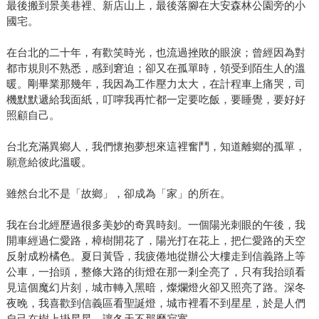
最後搬到景美巷裡、新店山上，最後落腳在大安森林公園旁的小
國宅。
在台北的二十年，有歡笑時光，也流過挫敗的眼淚；曾經因為對
都市規則不熟悉，感到窘迫；卻又在孤單時，領受到陌生人的溫
暖。剛畢業那幾年，我因為工作壓力太大，在計程車上痛哭，司
機默默遞給我面紙，叮嚀我再忙都一定要吃飯，要睡覺，要好好
照顧自己。
台北充滿異鄉人，我們懷抱夢想來這裡奮鬥，知道離鄉的孤單，
願意給彼此溫暖。
雖然台北不是「故鄉」，卻成為「家」的所在。
我在台北經歷過很多美妙的奇異時刻。一個陽光刺眼的午後，我
開車經過仁愛路，樟樹開花了，陽光打在花上，把仁愛路的天空
反射成粉橘色。夏日黃昏，我疲倦地從辦公大樓走到信義路上等
公車，一抬頭，整條大路的街燈在那一剎全亮了，只有我抬頭看
見這個魔幻片刻，城市轉入黑暗，燦爛燈火卻又照亮了路。深冬
夜晚，我喜歡到信義區看聖誕燈，城市裡看不到星星，於是人們
自己在樹上掛星星，讓冬天不那麼寂寞。