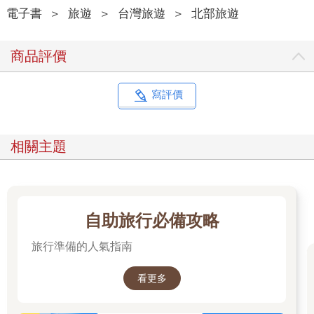
第一大樓的六樓是大殿，所有重要的儀式都在這裡舉行。入大殿
電子書
＞
旅遊
＞
台灣旅遊
＞
北部旅遊
前，舉頭是聖嚴所題的「本來面目」。《金剛經》說：「應無所
住，而生其心。」不執著，才能見到萬事萬物原原本本的樣子。
商品評價
第二大樓則有「祈願觀音殿」，信眾都會來參拜觀音，祈求大悲
水。殿外有一方水，殿內則供奉著祈願觀音，慈悲聽聞悲苦，俗
寫評價
人如我，遇到生命困頓，就到觀音殿祈求。
有回祈求後抬頭，竟然看見蝴蝶翩翩飛入大殿，心中激動，觀音
相關主題
應許我了嗎？
行走疲倦後，可以到齋堂用膳，餐費隨喜。法鼓山有禪學課，課
裡教，行走坐臥、用餐睡覺，都是禪。吃飯禪講究細嚼慢嚥，感
受食物滋味。嚴長壽安排外國友人到台灣旅行時，也特別喜歡帶
自助旅行必備攻略
他們到法鼓山靜心、吃齋飯。
旅行準備的人氣指南
到法鼓山不用刻意求神拜佛，清明自來，在每一口食物間、在每
一步移動間，在風吹來時，在蝴蝶飛來的那一瞬間。
看更多
＠法鼓山距離遠，自行開車上山的信眾，車輛一律停在大停車