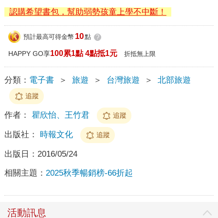
認購希望書包，幫助弱勢孩童上學不中斷！
10
預計最高可得金幣
點
?
100累1點 4點抵1元
HAPPY GO享
折抵無上限
分類：
電子書
＞
旅遊
＞
台灣旅遊
＞
北部旅遊
追蹤
作者：
瞿欣怡、王竹君
追蹤
出版社：
時報文化
追蹤
出版日：
2016/05/24
相關主題：
2025秋季暢銷榜-66折起
活動訊息