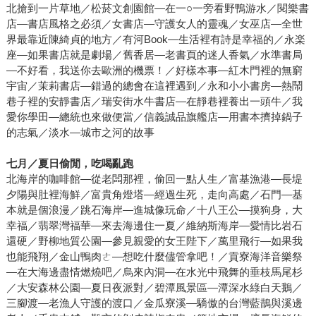
北搶到一片草地／松菸文創園館—在一○一旁看野鴨游水／閱樂書
店—書店風格之必須／女書店—守護女人的靈魂／女巫店—全世
界最靠近陳綺貞的地方／有河Book—生活裡有詩是幸福的／永楽
座—如果書店就是劇場／舊香居—老書頁的迷人香氣／水準書局
—不好看，我送你去歐洲的機票！／好樣本事—紅木門裡的無窮
宇宙／茉莉書店—錯過的總會在這裡遇到／永和小小書房—熱鬧
巷子裡的安靜書店／瑞安街水牛書店—在靜巷裡養出一頭牛／我
愛你學田—總統也來做便當／信義誠品旗艦店—用書本擠掉鍋子
的志氣／淡水—城市之河的故事
七月／夏日偷閒，吃喝亂跑
北海岸的咖啡館—從老闆那裡，偷回一點人生／富基漁港—長堤
夕陽與肚裡海鮮／富貴角燈塔—經過生死，走向高處／石門—基
本就是個浪漫／跳石海岸—進城像玩命／十八王公—摸狗身，大
幸福／翡翠灣福華—來去海邊住一夏／維納斯海岸—愛情比岩石
還硬／野柳地質公園—參見親愛的女王陛下／萬里飛行—如果我
也能飛翔／金山鴨肉ㄜ—想吃什麼儘管拿吧！／貢寮海洋音樂祭
—在大海邊盡情燃燒吧／烏來內洞—在水光中飛舞的垂枝馬尾杉
／大安森林公園—夏日夜派對／碧潭風景區—潭深水綠白天鵝／
三腳渡—老漁人守護的渡口／金瓜寮溪—驕傲的台灣藍鵲與溪邊