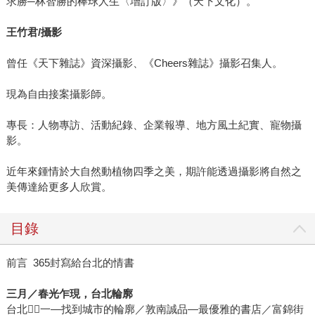
求勝─林智勝的棒球人生〈增訂版〉》（天下文化）。
王竹君
/
攝影
曾任《天下雜誌》資深攝影、《Cheers雜誌》攝影召集人。
現為自由接案攝影師。
專長：人物專訪、活動紀錄、企業報導、地方風土紀實、寵物攝
影。
近年來鍾情於大自然動植物四季之美，期許能透過攝影將自然之
美傳達給更多人欣賞。
目錄
前言 365封寫給台北的情書
三月／春光乍現，台北輪廓
台北一⃝一—找到城市的輪廓／敦南誠品—最優雅的書店／富錦街