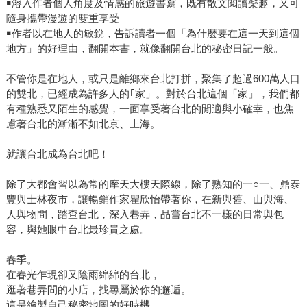
￭溶入作者個人角度及情感的旅遊書寫，既有散文閱讀樂趣，又可
隨身攜帶漫遊的雙重享受
￭作者以在地人的敏銳，告訴讀者一個「為什麼要在這一天到這個
地方」的好理由，翻開本書，就像翻開台北的秘密日記一般。
不管你是在地人，或只是離鄉來台北打拼，聚集了超過600萬人口
的雙北，已經成為許多人的｢家」。對於台北這個「家」，我們都
有種熟悉又陌生的感覺，一面享受著台北的閒適與小確幸，也焦
慮著台北的漸漸不如北京、上海。
就讓台北成為台北吧！
除了大都會習以為常的摩天大樓天際線，除了熟知的一○一、鼎泰
豐與士林夜市，讓暢銷作家瞿欣怡帶著你，在新與舊、山與海、
人與物間，踏查台北，深入巷弄，品嘗台北不一樣的日常與包
容，與她眼中台北最珍貴之處。
春季。
在春光乍現卻又陰雨綿綿的台北，
逛著巷弄間的小店，找尋屬於你的邂逅。
這是繪製自己秘密地圖的好時機。