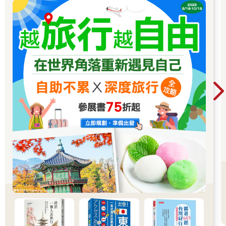
場，再以朝山或搭乘接駁車的方式上山入殿。
MAP
法鼓山世界佛教教育園區
地址：新北市金山區三界里法鼓路五五五號 TEL：02-2498-
71710402 農禪寺水月道場—照映在水中的我
「讓這座道場如空中花、水中月吧。」聖嚴法師對建築師姚仁喜
說。於是，昔日傳法的克難鐵皮屋道場，有了今日的樣貌。
法師說要維持「本來面貌」，於是用最簡單的材料築牆，剩下的
讓歲月去做工。
大殿前就是方形水池，大殿映在水裡，果真就像水中月。
還沒入寺，先讀經文：「應無所住，而生其心。」不執著，心念
自然鬆了。