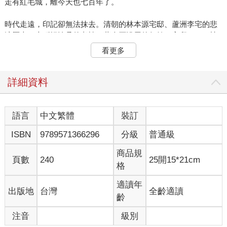
走有紅毛城，離今天也七百年了。
時代走遠，印記卻無法抹去。清朝的林本源宅邸、蘆洲李宅的悲
涼歷史、大稻埕滄桑的老樓、蔣介石沿用的行館、官邸……一棟
又一棟老建築，都藏著故事。
看更多
小島山風不停，風裡都是故事。心緒混亂時，就上禪寺吧，法鼓
山水月道場走一趟，看見自己的本來面貌；或者到土城承天禪寺
詳細資料
看早落的桐花。
苦楝，也在雨中繽紛地開了。
語言
中文繁體
裝訂
ISBN
9789571366296
分級
普通級
0401 法鼓山—觀音殿的蝴蝶
商品規
四月是思念的季節，清明落雨，引我們到逝去親人的墳頭祭拜。
頁數
240
25開15*21cm
格
有些人家鄉路遠，來不及返回故鄉墳前，那就上法鼓山吧。
適讀年
出版地
台灣
全齡適讀
法鼓山是觀音道場，開山日正是二○○五年十月二十一日，觀世音
齡
菩薩成道的吉祥日。才一入山，就會看見八尺高的來迎觀音，衣
帶飄揚，緩步前行，迎接來人。
注音
級別