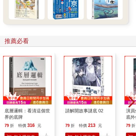
寺裡也是處處經文。大殿面南的木牆鏤空刻寫《心經》，大殿後
的兩層樓，則鏤刻了五千多字的《金剛經》，陽光燦爛的日子，
光不停在經文上閃耀，天一陰，那些美麗亮光就消失了。以前想
不透《金剛經》偈：「一切有為法，如夢幻泡影，如露亦如電，
應作如是觀。」在農禪寺水月道場看著經文上的光，突然就明
白。
推薦必看
如果還想不透，就去水邊連廊走一趟。陽光來時，你會看見三個
自己，一個是牆上影、一個是水中影，另一個才是真實的自己。
陽光走了，只剩下水邊的自己，其他都只是投射。
從前想不通的，在水月道場，彷彿清晰了。
＠參觀時間：早上九點到下午四點。
農禪寺常有禪修、點燈活動，可參考網站：http://ncmd.org.tw
底層邏輯：看清這個世
請解開故事謎底 02
演員
MAP
界的底牌
底外
316
213
79
折
特價
元
79
折
特價
元
79
折
農禪寺