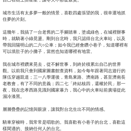
城市生活有太多夢一般的情景，喜歡四處張望的我，很幸運地抓
住夢的片刻。
這幾年，我搞了一台老舊的二手腳踏車，塗成綠色，在城裡辦事
時，就騎著小綠晃盪。剛到台北時，我只認得台北火車站，以及
帶我回陽明山的二六○公車；如今我已經會鑽小巷子，知道哪裡有
可以填肚子的小攤子，當然也知道哪裡有地雷。
我在城市裡鑽來晃去，從不解世事，到終於積累出自己的世界
觀。以前我只會到國家圖書館查資料，如今每年跟著同志遊行的
隊伍穿越凱道；三一八學運後，青島東路、濟南路，甚至濟南長
老教會，有了不同的意義；四二七「終結核四，還權於民」那一
夜，我在忠孝西路見識到國家暴力，我心中的火車站前廣場從此
濕冷漆黑。
層層疊疊的記憶與眼淚，讓我對台北生出不同的情感。
騎車穿梭時，我常常是唱歌的。我喜歡有小巷子的台北，喜歡這
樣閑適的、接納任何人的台北。