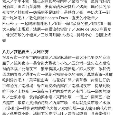
老人／手串本鋪—難忘的剝皮辣椒肉串／築地市場—擅長海鮮的
居酒屋／田園台菜海鮮—美食家的私房愛店／烤爽—屬於我的深
夜食堂／蛙咖啡—姊喝的不是咖啡，是熱血／臺一牛奶大王—到
臺一吃冰吧！／敦化南路Häagen-Dazs－夏天的小確幸／
FikaFika—一起喝杯咖啡吧！／515—偷吃蛋糕的貓／吃吃看—轉
大人的起士蛋糕／法朋—連眼淚都變甜了／Boîte de Bijou 珠寶盒
—像寶石般的小糖果／三峽滿月圓•大板根－轉彎小心，別撞上蝴
蝶
八月／狂熱夏天，大吃正夯
寧夏夜市—老夜市的好滋味／環記麻油雞—冒大汗也要吃的麻油
腰子／饒河夜市—美食街大戰夜市小吃／五分埔—迷失在衣服堆
裡的幸福／公館夜市—繁華得讓人眼花撩亂／師大夜市—敬我們
遙遠的青春／通化夜市—總統府祕書長吃的滷味／萬華夜市--連攤
吃到爆炸吧！／萬華龍山寺—拈花笑口開／青草巷—赤腳仙仔的
百年祕方／南機場—躲在迴旋梯的露西／南機場夜市—從早到晚
吃不停／士林夜市—深夜巷子裡的炒羊肉／南門市場—鄉愁的滋
味／士東市場—貴婦的菜市場／東門市場—一個上午兩萬五／微
風超市—最接近貴婦的時刻／西湖市場—出站就是菜市場／水源
市場•劇場—撲朔迷離的藍色大樓／永樂市場—讓人瘋狂的花布世
界／慈聖宮小吃—榕樹下的庶民滋味／霞海城隍廟—月老牽情別