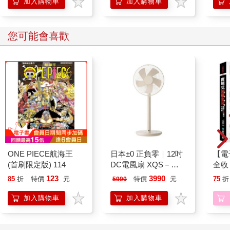
加入購物車
加入購物車
地址：台北市北投區大業路六十五巷八十九號 TEL：02-2893-
3161
您可能會喜歡
0403 苦楝開花—城市裡的一抹淺笑
如果不注意，我們很容易就錯過苦楝。她不像阿勃勒那樣鮮豔張
揚、鳳凰木燒紅半邊天，苦楝優雅的枝葉與花朵，細細碎碎，隨
風飄搖。是城市裡一抹安靜的微笑。
四月是苦楝的花期，台北有很多地方可以瞥見這一抹微笑。關渡
自行車步道上，就有苦楝可賞，苦楝長在河岸上，樹冠層跟車道
一樣高，很難得可以細細欣賞苦楝小巧的花型。
ONE PIECE航海王
日本±0 正負零｜12吋
【電
台灣大學裡也有苦楝，農藝系門口的兩棵大苦楝，不只苦楝開得
(首刷限定版) 114
DC電風扇 XQS－
全收
美，連一旁的紫藤花也從自己的架子往向苦楝，花朵繁複到分不
Y620 象牙白
用背
出彼此。
123
3990
85
折
特價
元
特價
元
75
折
5990
錄！
境圖
加入購物車
加入購物車
曾經有同事知道我愛苦楝，某一個四月天，她笑咪咪說要送我一
事時
個禮物，硬要我放下手邊工作，跟她到會議室。她拉開窗簾，叫
老師
我往下望，原來，光華商場旁的停車場裡，也有一棵苦楝，當我