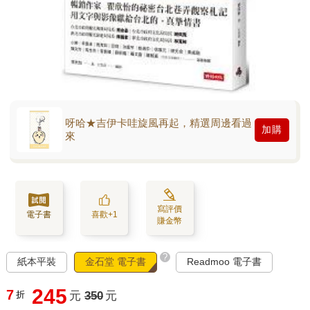
呀哈★吉伊卡哇旋風再起，精選周邊看過
加購
來
寫評價
電子書
喜歡+1
賺金幣
?
紙本平裝
金石堂 電子書
Readmoo 電子書
245
7
折
元
350
元