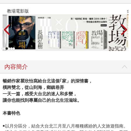
教場電影版
金
內容簡介
暢銷作家瞿欣怡寫給台北這個｢家」的深情書，
橫跨雙北，從山到海，鄉鎮巷弄
一天一篇，感受大台北的迷人和多變，
讓你也能找到專屬自己的台北生活滋味。
本書特色
￭以月分區分，結合大台北三月至八月種種繽紛的人文旅遊指南。