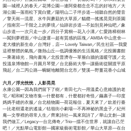
園—城裡人的春天／花博公園—連阿柴都念念不忘的好地方／大
湖公園—落雨松下賞白鷺／陽明山二子坪步道—傾聽自然的聲音
／擎天崗—流星、水牛與蘑菇的大草原／貓纜—搖搖晃晃到茶園
／指南宮—千階之上的夢境／仙跡岩步道—不如別見神仙吧／象
山步道—一次只走一步／四分子賞桐—花入小溝／仁愛路樟樹林
—闖到夢裡面／中山捷運—超有質感的區塊／AMBA 中山意舍—
老大樓的新生命／台灣好，店— Lovely Taiwan／民生社區—我愛
這裡整體的氣氛／微熱山丘—低調優雅的生活風格／北投圖書館
—乘著綠光，飛向書海／北投普濟寺—單簷白牆的溫暖守護／北
投溫泉博物館—月圓月琴聲／台北藝術大學—讓藝術從關渡平原
飛起／台二丙公路—蜿蜒地離開台北市／雙溪—野薑花香小山城
六月／浮光恍恍，人影晃晃
永康公園—因為我們留下了樹／青田七六—用溫柔心意維護的老
宅／昭和町文物市集—什麼都有，什麼都好奇怪／繭裹子—印度
媽媽手縫的衣服／台北植物園—荷花報信，夏天來了／欽差行臺
—比老樹還老的遙遠／牯嶺街小劇場—不再神祕的黑盒子／紀州
庵—文學裡的尋常人生／齊東詩社—風來寫詩了／華山文創—讓
我們做工／Legacy—台北傳奇／Trio—擋不住世界，就讓自己茫
吧！／光點華山電影館—國家級藝術電影館／華山大草原—在台