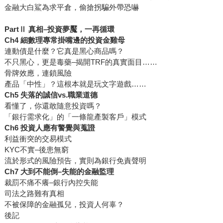
金融大白鯊為求平倉，偷搶拐騙外帶恐嚇
PartⅡ 真相–投資夢魘，一再循環
Ch4 細數理專常掛嘴邊的投資金雞母
連動債是什麼？它真是黑心商品嗎？
不只黑心，更是毒藥–揭開TRF的真實面目……
骨牌效應，連鎖風險
產品「中性」？這根本就是玩文字遊戲……
Ch5 失落的誠信vs.職業道德
看懂了，你還敢隨意投資嗎？
「銀行需求化」的「一條龍產製客戶」模式
Ch6 投資人應有警覺與蒐證
利益衝突的交易模式
KYC不實–後患無窮
流於形式的風險預告，實則為銀行免責聲明
Ch7 大到不能倒–失能的金融監理
裁罰不痛不癢–銀行內控失能
司法之路難有真相
不被保障的金融孤兒，投資人何辜？
後記