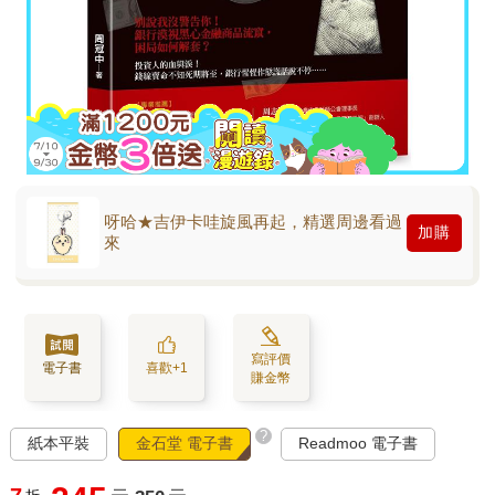
呀哈★吉伊卡哇旋風再起，精選周邊看過
加購
來
寫評價
電子書
喜歡+1
賺金幣
?
紙本平裝
金石堂 電子書
Readmoo 電子書