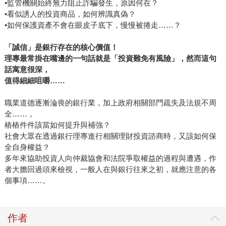
•監管機關始終無力阻止詐騙發生，原因何在？
•看似誘人的投資商品，如何辨識真偽？
•如何保護資產不會在眼皮子底下，慢慢被捲走……？
「誠信」是銀行存在的核心價值！
理專最常掛在嘴邊的一句話就是「投資難免有風險」，然而這句
話寓意很深，
值得細細咀嚼……
職業道德逐漸淪喪的銀行業，加上政府相關部門疏失及法規不周
全……，
樁樁件件該當如何提升與補強？
社會大眾在透過銀行理專進行相關理財投資諮商時，又該如何保
全自身權益？
多年來協助投資人向仲裁協會和法院爭取權益的過程與遭遇，作
者大膽回過頭來檢視，一般人在與銀行往來之初，就應注意的各
個事項……。
作者