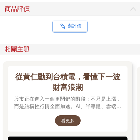
商品評價
寫評價
相關主題
從黃仁勳到台積電，看懂下一波
財富浪潮
股市正在進入一個更關鍵的階段：不只是上漲，
而是結構性行情全面加速。AI、半導體、雲端運
算與高階製造，正成為資金長期追逐的主軸，推
看更多
動全球科技基礎建設持續升級。尤其台灣憑藉晶
片製造與AI供應鏈核心地位，正站在這波成長浪
潮的關鍵樞紐上。而在這場浪潮中，有一個名字