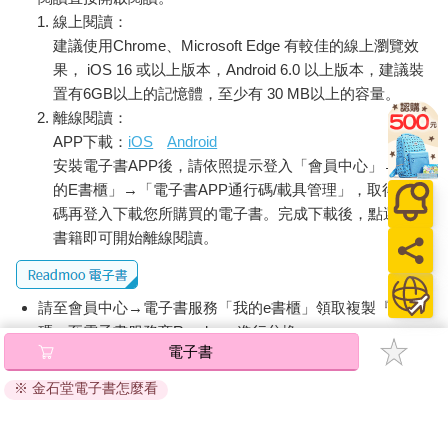
線上閱讀：
建議使用Chrome、Microsoft Edge 有較佳的線上瀏覽效
果， iOS 16 或以上版本，Android 6.0 以上版本，建議裝
置有6GB以上的記憶體，至少有 30 MB以上的容量。
離線閱讀：
APP下載：
iOS
Android
安裝電子書APP後，請依照提示登入「會員中心」→「我
的E書櫃」→「電子書APP通行碼/載具管理」，取得通行
碼再登入下載您所購買的電子書。完成下載後，點選任一
書籍即可開始離線閱讀。
請至會員中心→電子書服務「我的e書櫃」領取複製『兌換
碼』至電子書服務商Readmoo進行兌換。
電子書
退換貨須知：
※ 金石堂電子書怎麼看
因版權保護，您在金石堂所購買的電子書僅能以金石堂專屬
的閱讀軟體開啟閱讀，無法以其他閱讀器或直接下載檔案。
依據「消費者保護法」第19條及行政院消費者保護處公告之