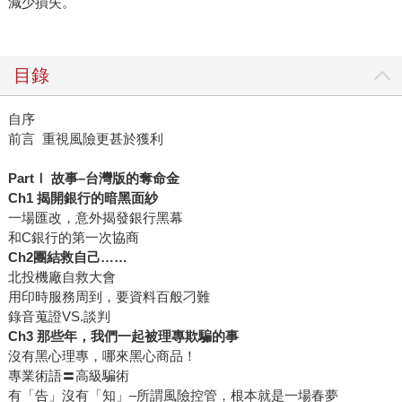
減少損失。
目錄
自序
前言 重視風險更甚於獲利
PartⅠ 故事–台灣版的奪命金
Ch1 揭開銀行的暗黑面紗
一場匯改，意外揭發銀行黑幕
和C銀行的第一次協商
Ch2團結救自己……
北投機廠自救大會
用印時服務周到，要資料百般刁難
錄音蒐證VS.談判
Ch3 那些年，我們一起被理專欺騙的事
沒有黑心理專，哪來黑心商品！
專業術語〓高級騙術
有「告」沒有「知」–所謂風險控管，根本就是一場春夢