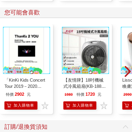
您可能會喜歡
「KinKi Kids Concert
【友情牌】18吋機械
Liss
Tour 2019－2020
式冷風箱扇(KB-1881
喚膚
ThanKs 2 YOU」Blu
按鍵在上方)
儀
2902
1720
特價
元
特價
元
1980
2990
－ray初回盤
加入購物車
加入購物車
訂購/退換貨須知