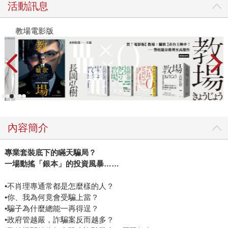
活動訊息
教場電影版
金
內容簡介
專業套裝底下的瞞天騙局？
一場動搖「銀本」的投資風暴……
•不肖理專通常都是怎麼樣的人？
•你、我為何竟會受騙上當？
•騙子為什麼總能一再得逞？
•政府管越嚴，詐騙案反而越多？