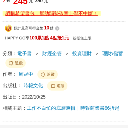
245
7
折
元
350
元
認購希望書包，幫助弱勢孩童上學不中斷！
10
預計最高可得金幣
點
?
100累1點 4點抵1元
HAPPY GO享
折抵無上限
分類：
電子書
＞
財經企管
＞
投資理財
＞
理財/儲蓄
追蹤
作者：
周冠中
追蹤
出版社：
時報文化
追蹤
出版日：
2022/10/25
相關主題：
工作不白忙的底層邏輯｜時報商業書66折起