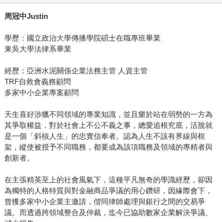
周冠中Justin
學歷：國立政治大學傳播學院碩士在職專班畢業
東吳大學法律系畢業
經歷：亞洲水泥關係企業法務主管 人資主管
TRF自救會義務顧問
多家中小企業專案顧問
天生喜好涉獵不同領域的專業知識，並且樂於站在弱勢的一方為
其爭取權益，對於社會上不公不義之事，總愛追根究底，活脫就
是一個「斜槓人生」的忠實信奉者。認為人生不該有界線與框
架，縱使被授予不同職務，都要成為該項職務及領域的專精者與
創新者。
在主張精英至上的社會風氣下，這種平凡無奇的學識經歷，卻因
為獨特的人格特質與對金融商品爭議的用心鑽研，因緣際會下，
曾獲多家中小企業主邀請，偕同律師處理與銀行之間的交易爭
議。而透過跨領域整合及仲裁，迄今已協助數家企業解決爭議、