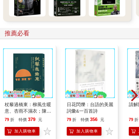
推薦必看
杖藜過橋東：柳風生暖
日花閃爍：台語的美麗
請解
意、杏雨不濕衣；陳亮
詞彙&一百首詩
恭談以心轉境的適齡漫
379
356
79
折
特價
元
79
折
特價
元
79
折
想
加入購物車
加入購物車