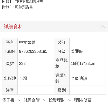
附錄1：TRF不當銷售樣態
附錄2：風險預告書
詳細資料
語言
中文繁體
裝訂
ISBN
9786263358195
分級
普通級
商品規
頁數
232
18開17*23cm
格
適讀年
出版地
台灣
全齡適讀
齡
注音
級別
電子書
＞
財經企管
＞
投資理財
＞
理財/儲蓄