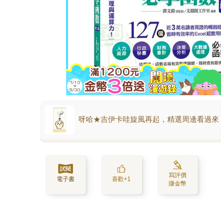
呀哈★吉伊卡哇旋風再起，精選周邊看過來
寫評價
電子書
喜歡+1
賺金幣