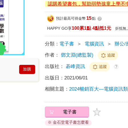
認購希望書包，幫助弱勢孩童上學不
15
預計最高可得金幣
點
?
100累1點 4點抵1元
HAPPY GO享
折抵無
分類：
電子書
＞
電腦資訊
＞
辦公/
作者：
鄧文淵(總監製)
追蹤
出版社：
碁峰資訊
追蹤
?
加購
出版日：
2021/06/01
相關主題：
2024暢銷百大—電腦資訊類T
電子書
※ 金石堂電子書怎麼看