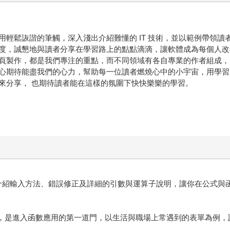
輕鬆詼諧的筆觸，深入淺出介紹難懂的 IT 技術，並以範例帶領讀
度，誠懇地與讀者分享在學習路上的點點滴滴，讓軟體成為每個人改
頁製作，都是我們專注的重點，而不同領域有各自專業的作者組成，
心期待能盡我們的心力，幫助每一位讀者燃燒心中的小宇宙，用學習
來分享， 也期待讀者能在這樣的氛圍下快快樂樂的學習。
將介紹輸入方法、錯誤修正及詳細的引數與運算子說明，讓你在公式與
.等，是進入函數應用的第一道門，以生活與職場上常遇到的表單為例