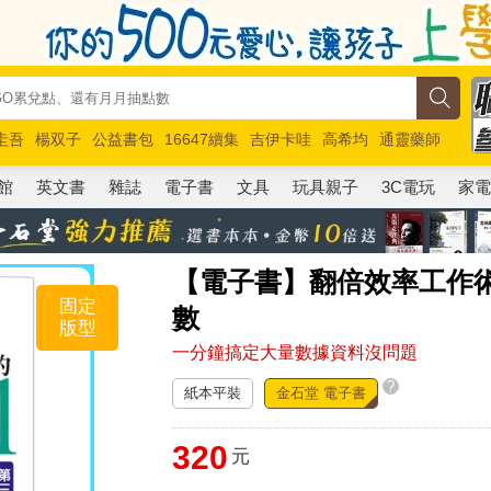
圭吾
楊双子
公益書包
16647續集
吉伊卡哇
高希均
通靈藥師
路邊攤新作
馬斯克
玩具總動員5
超慢跑
館
英文書
雜誌
電子書
文具
玩具親子
3C電玩
家
【電子書】翻倍效率工作術
固定
數
版型
一分鐘搞定大量數據資料沒問題
?
紙本平裝
金石堂 電子書
320
元