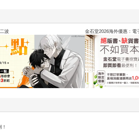
2026金石堂暑假漫博〈你好，我
例！