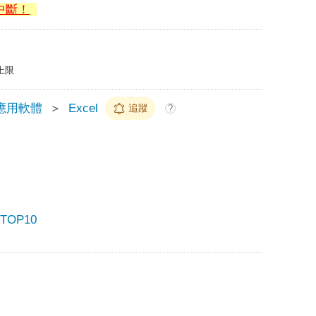
中斷！
上限
應用軟體
＞
Excel
追蹤
?
OP10