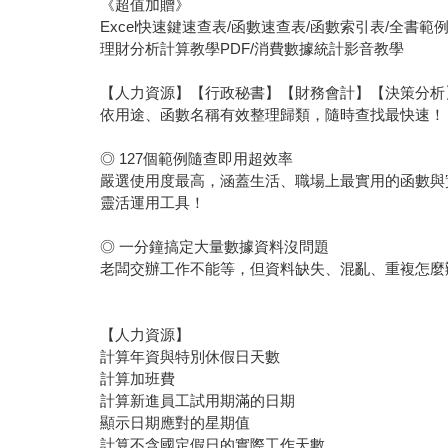
《超值加贈》
Excel快速鍵速查表/函數速查表/函數索引表/全書範
理財分析計算教學PDF/消費數據統計影音教學
【人力資源】【行政秘書】【財務會計】【決策分析
依用途、函數名稱有效整理歸類，隨時查找最快速！
◎ 127個範例隨查即用超效率
嚴選使用度最高，涵蓋生活、職場上最實用的函數與實
靈活運用工具！
◎ 一分鐘搞定大量數據資料沒問題
老闆交辦工作不能等，但資料缺失、混亂、重複怎麼辦
【人力資源】
計算年資與特別休假日天數
計算加班費
計算新進員工試用期滿的日期
顯示日期應對的星期值
計算不含國定假日的實際工作天數