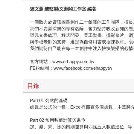
鄧文淵 總監製/文淵閣工作室 編著
一個致力於資訊圖書創作二十餘載的工作團隊，擅長用
我們不賣弄深奧的專有名辭，奮力堅持吸收新知的態
舉凡文書處理、程式開發、美工動畫、攝影修片、網
與學校老師的支持，選定為自修用書或授課教材。衷
我們期待自己能在每一本創作中注入快快樂樂的心情
官方網站：www.e-happy.com.tw
FB粉絲團：www.facebook.com/ehappytw
目錄
Part 01 公式的基礎
函數是公式的一種，Excel有四百多個函數，本章
Part 02 常用數值計算與進位
加、減、乘、除的四則運算與四捨五入數值進位..