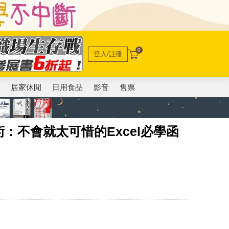
0
登入/註冊
電
居家休閒
日用食品
影音
售票
：不會就太可惜的Excel必學函