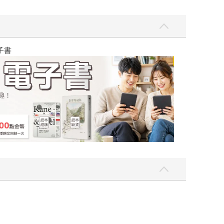
吃一點〉第二波
金石堂2026海