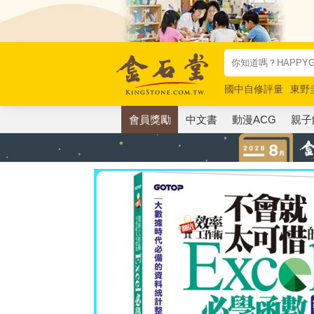
國中自修評量
東野
唯紅花綻放
奧德賽
會員獎勵
中文書
動漫ACG
親子