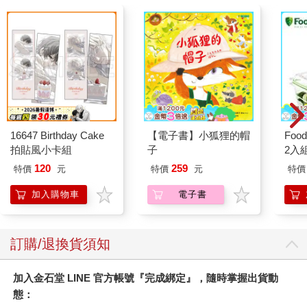
缺乏深度，便無法發現根本問題。假設我們面臨的課題是「營業
額下滑」，這時就需要挖掘可能的原因，是因為客戶減少、產品
單價下降，還是平均購買頻率下降？換句話說，深入挖掘現象背
後的原因與可能性，就能提高解析度。
現在請你想像自己發高燒，憂心忡忡地前往醫院，醫生簡單問診
後，判斷你體溫偏高，開了退燒藥給你，你吃了藥，也退燒了。
殊不知一個月後又發燒，而且這次肚子還痛得厲害，你猜搞不好
是因為最近吃到沒煮熟的雞肉，於是又去找同一個醫生，結果醫
16647 Birthday Cake
【電子書】小狐狸的帽
Foo
生說了跟上次一樣的話，開了一樣的藥，你作何感想？這次明明
拍貼風小卡組
子
2入
還肚子痛，醫生卻只根據發燒的症狀開藥，你會不會覺得這醫生
根本就沒查明病因？上次可能是單純感冒，但這次搞不好是因為
120
259
特價
元
特價
元
特價
吃壞肚子，又或是盲腸炎之類的其他原因也說不定。
加入購物車
電子書
如果這個醫師具備深度的觀點，就不會只看發燒的症狀，還會從
不同角度詳細問診，試圖找出真正的原因，可能還會視情況安排
更精密的抽血檢查與糞便檢查，若發現這次發燒的原因和上次不
同，便會採取不同的治療方法。
訂購/退換貨須知
同樣道理，面對「營業額下滑」的課題，解析度低的人可能會輕
率地斷定：「問題肯定出在拜訪客戶的次數，所以之後要多拜訪
加入金石堂 LINE 官方帳號『完成綁定』，隨時掌握出貨動
客戶。」解析度高的人則會根據數據推論：「營業額之所以下
態：
滑，是因為販售同類型商品的競爭對手訂單增加，造成我們的客