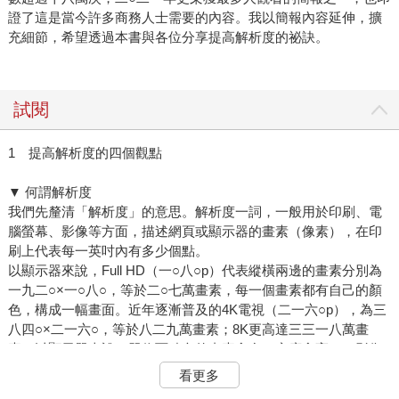
證了這是當今許多商務人士需要的內容。我以簡報內容延伸，擴
充細節，希望透過本書與各位分享提高解析度的祕訣。
試閱
1 提高解析度的四個觀點
▼ 何謂解析度
我們先釐清「解析度」的意思。解析度一詞，一般用於印刷、電
腦螢幕、影像等方面，描述網頁或顯示器的畫素（像素），在印
刷上代表每一英吋內有多少個點。
以顯示器來說，Full HD（一○八○p）代表縱橫兩邊的畫素分別為
一九二○×一○八○，等於二○七萬畫素，每一個畫素都有自己的顏
色，構成一幅畫面。近年逐漸普及的4K電視（二一六○p），為三
八四○×二一六○，等於八二九萬畫素；8K更高達三三一八萬畫
素。以顯示器來說，單位面積內的畫素愈多（密度愈高），影像
的畫質就愈細緻。
看更多
顯示器上的影像，都是由一個個不同顏色的畫素共同構成。在極