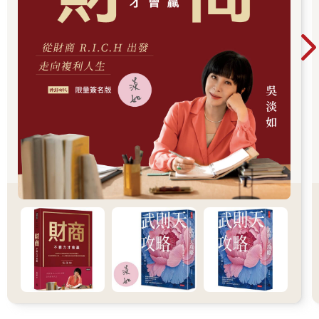
種主張懵懵懂懂地思考對策，也解決不了問題。
我接觸過許多優秀創業者，他們看待事物的解析度之高令人大為
折服。幾經思考後，我發現他們的高解析度由四個觀點組成：
「深度」「廣度」「結構」「時間」。就如同前面健身的例子，
他們分析事情時會分別從深度、廣度去拆解要素，再將這些要素
整理出一套結構，鎖定其中最重要的部分，並且考慮時間的影
響。
深度：深入挖掘問題原因與解決方法的具體細節。以健身的例子
來說，就是了解對方到底想鍛鍊哪個部位，甚至特定的肌肉，掌
握那些肌肉的特徵。
廣度：多方考量各種原因與解決方式。以健身的例子來說，除了
給予健身的建議，也要提醒對方搭配飲食與適度休息，甚至協助
挑選輔助訓練的器材，廣泛探討與健身相關的其他要素。。
結構：將從「深度」與「廣度」發現的要素分類，梳理之間的關
聯與輕重緩急。比如掌握哪些要素與增肌有關，以及關聯的強
弱。原本的訓練菜單可能包含一些效果不大的動作，對健身新手
來說，建議對方先嘗試一項訓練，效果可能會比提供完整菜單更
好。如果確實掌握結構，便能在擁有眾多選項的前提下做出取
捨，提供更符合現況與課題的方案。