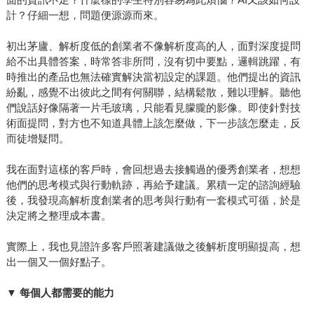
計？仔細一想，問題便源源而來。
初出茅廬、解析度低的創業者不像解析度高的人，面對深度提問
給不出具體答案，時常答非所問，沒有切中要點，邏輯跳躍，有
時推出的產品也無法確實解決當初設定的課題。他們提出的資訊
紛亂，感覺不出彼此之間有何關聯，結構鬆散，難以理解。聽他
們說話好像隔著一片毛玻璃，只能看見朦朧的影像。即使針對技
術面提問，對方也不知道具體上該怎麼做，下一步該怎麼走，反
而徒增疑問。
我在面對這樣的客戶時，會回想過去接觸過的優秀創業者，想想
他們的思考模式與行動軌跡，再給予建議。累積一定的諮詢經驗
後，我發現高解析度創業者的思考與行動有一套模式可循，於是
決定將之整理成本書。
實際上，我也見證許多客戶照著建議做之後解析度明顯提高，想
出一個又一個好點子。
▼
每個人都需要的能力