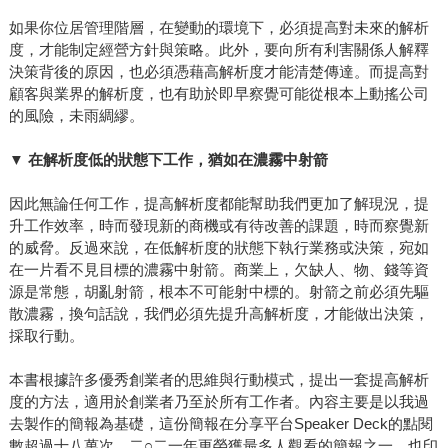
如果你位居管理階層，在變動的環境下，必須提高對未來的解析
度，才能制定經營方針與策略。此外，要向所有利害關係人解釋
決策背後的原因，也必須憑藉高解析度才能清楚傳達。而提高對
顧客與業界的解析度，也有助於即早察覺可能從根本上動搖公司
的風險，未雨綢繆。
▼
在解析度低的狀態下工作，猶如在濃霧中射箭
因此無論任何工作，提高解析度都能幫助我們更加了解現況，提
升工作效率，時而發現新的商機或有待改善的課題，時而察覺新
的威脅。反過來說，在低解析度的狀態下執行業務或決策，宛如
在一片看不見目標的濃霧中射箭。商業上，欠缺人、物、錢等資
源是常態，胡亂射箭，根本不可能射中標的。射箭之前必須先驅
散濃霧，換句話說，我們必須先提升高解析度，才能做出決策，
採取行動。
本書根據許多優秀創業者的思維與行動模式，提出一套提高解析
度的方法，適用於創業者乃至於所有工作者。內容主要是以我過
去製作的簡報為基礎，這份簡報在分享平台Speaker Deck的點閱
數超過十八萬次，二○二一年更榮獲最多人觀看的簡報之一，也印