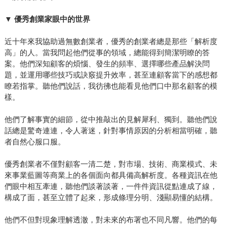
▼
優秀創業家眼中的世界
近十年來我協助過無數創業者，優秀的創業者總是那些「解析度
高」的人。當我問起他們從事的領域，總能得到簡潔明瞭的答
案。他們深知顧客的煩惱、發生的頻率、選擇哪些產品解決問
題，並運用哪些技巧或訣竅提升效率，甚至連顧客當下的感想都
瞭若指掌。聽他們說話，我彷彿也能看見他們口中那名顧客的模
樣。
他們了解事實的細節，從中推敲出的見解犀利、獨到。聽他們說
話總是驚奇連連，令人著迷，針對事情原因的分析相當明確，聽
者自然心服口服。
優秀創業者不僅對顧客一清二楚，對市場、技術、商業模式、未
來事業藍圖等商業上的各個面向都具備高解析度。各種資訊在他
們眼中相互牽連，聽他們談著談著，一件件資訊從點連成了線，
構成了面，甚至立體了起來，形成條理分明、淺顯易懂的結構。
他們不但對現象理解透澈，對未來的布署也不同凡響。他們的每