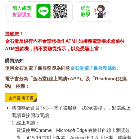
戶減少。競爭對手訂單增加，是因為他們採取大幅降價的策略。
他們之所以大幅降價，是因為考量到客人會順便購買其他商品的
可能。所以我們得設法對抗對方的折扣策略。」
▼ 廣度
提醒您！！
以料理來說，專門介紹餐廳的美食記者，對於食材和料理手法可
金石堂及銀行均不會請您操作ATM! 如接獲電話要求您前往
能沒有專業廚師那麼瞭若指掌，但也因為吃多看多，所以能透過
ATM提款機，請不要聽從指示，以免受騙上當！
比較不同店家的特色，掌握一道料理為什麼好吃。像這樣擁有豐
富知識，能夠為美食定位，也是高解析度的表現。
購買須知：
思考商業課題時，從各種角度與方式探討問題，也有機會發現意
使用金石堂電子書服務即為同意
金石堂電子書服務條款
。
想不到的原因與可能性。
電子書分為「金石堂(線上閱讀+APP)」及「Readmoo(兌換
假設各位現在任職於醬油公司，面對的課題是「必須
做出更美味的醬油」，一般人應該會往醬油品質的方向思考，挖
碼)」兩種：
掘背後的原因，例如檢討黃豆的品質有沒有問題、發酵是否充分
等等。
但我們能不能以更寬廣的視野去探討？
將儲存於會員中心→電子書服務「我的e書櫃」，點選線上
或許也有人注意到，可能因為現代社會飲食習慣改變、小家庭增
閱讀直接開啟閱讀。
加，醬油的使用需求變得比以前少，而隨著醬油使用頻率下降，
線上閱讀：
開封後接觸空氣的時間增加，許多人沒發現醬油已經氧化不新鮮
建議使用Chrome、Microsoft Edge 有較佳的線上瀏覽效
了，卻還是繼續使用。
果， iOS 16 或以上版本，Android 6.0 以上版本，建議裝