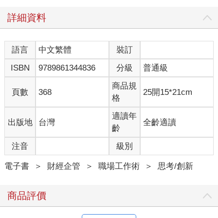
低解析度的情況下，比如四畫素（二×二）的畫面，只有粗略的色
塊，因此只能顯示模糊的影像。
詳細資料
如今，解析度的概念也應用於商業場合，我們會說一個人「解析
度高」，或是「解析度低」「解析度不足」，以影像清晰度比喻
對某項事物的理解度、表述的詳盡度，或思路的清晰度。
語言
中文繁體
裝訂
解析度低可能代表以下幾種情況：
ISBN
9789861344836
分級
普通級
． 對事物的理解不夠透徹。
． 論述不切實際。
商品規
． 拿不出實際的數字，缺乏說服力。
頁數
368
25開15*21cm
格
． 無法舉出具體範例，全是抽象想法。
而解析度高的意思，就好比前言提及的那些創業者，代表一個人
適讀年
出版地
台灣
全齡適讀
論述、思考清晰，對於顧客與市場也有深刻的了解。
齡
在本章，我想陪伴讀者一起提高對解析度這概念的解析度，釐清
解析度一詞到底是什麼意思。
注音
級別
▼ 解析度高的人擁有四種觀點
電子書
＞
財經企管
＞
職場工作術
＞
思考/創新
仔細想想，高解析度究竟是什麼樣的狀態？
假設現在有個人想要「促進身體健康」，希望你給他一些建議。
商品評價
你冒出了各種想法，例如控制飲食、規律運動；假如對方生病
了，則需要接受治療。「促進身體健康」是涵蓋面向很多的需