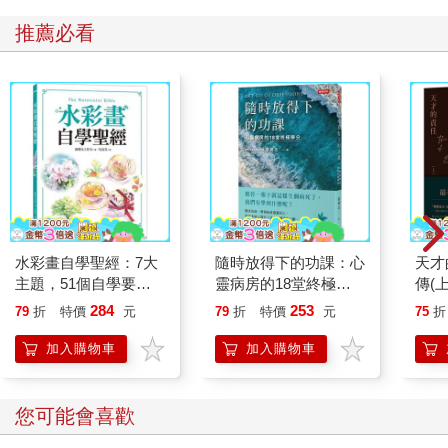
時間：根據時間順序與因果關係掌握事物的發展流程。思考事物
會如何隨著時間變化，才能提出合宜的方案，例如肌肉還沒練起
推薦必看
來之前適合某套訓練菜單，肌肉量慢慢增加後更適合另一套訓練
菜單等等。
我在建議他人「提高解析度」時，也會先釐清對方現在應該加強
深度、廣度、結構、時間中的哪一項觀點，再提出具體可行的方
案。
本書會分別就這四種觀點詳細講解提高解析度的方法。在此之
前，得先探討一下「深度」「廣度」「結構」「時間」各自的意
涵。
水彩畫自學聖經：7大
隨時放得下的功課：心
天才
▼ 深度
主題，51個自學要
靈病房的18堂終極學
傳(
假設我們吃了一道美食，在解析度低的狀態，可能只會覺得「好
點，一本最全面的水彩
分
284
253
79
折
特價
元
79
折
特價
元
75
折
吃」；但如果我們是廚師，或許有辦法透過外觀和味道判斷這道
繪畫技巧寶典！
菜的名稱、用了哪些食材。如果吃的是魚，也許還能辨別更多細
加入購物車
加入購物車
節，例如這是什麼魚，現在這季節、這地方剛好是這種魚的產
季，所以肉質很好，而且用了某種手法料理，才能做出這種滋
味……如果能夠像這樣根據自己的實務經驗與第一手資訊，仔細
您可能會喜歡
分析眼前事物，深入探究並精準說出美味的原因，就代表這個人
具備深度的觀點。