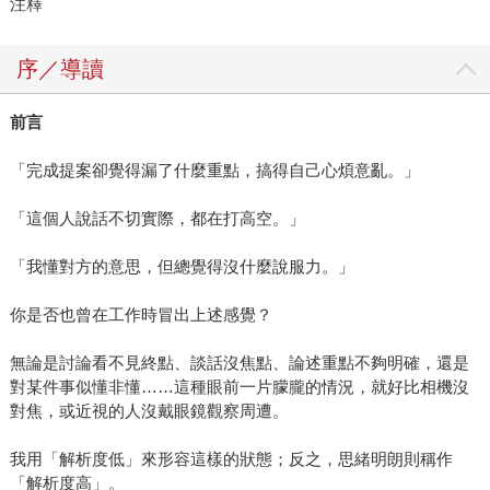
注釋
序／導讀
前言
「完成提案卻覺得漏了什麼重點，搞得自己心煩意亂。」
「這個人說話不切實際，都在打高空。」
「我懂對方的意思，但總覺得沒什麼說服力。」
你是否也曾在工作時冒出上述感覺？
無論是討論看不見終點、談話沒焦點、論述重點不夠明確，還是
對某件事似懂非懂……這種眼前一片朦朧的情況，就好比相機沒
對焦，或近視的人沒戴眼鏡觀察周遭。
我用「解析度低」來形容這樣的狀態；反之，思緒明朗則稱作
「解析度高」。