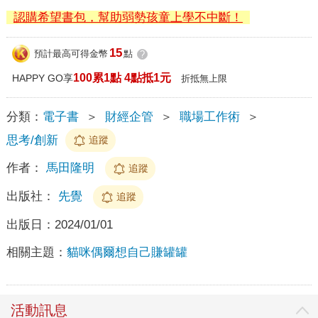
認購希望書包，幫助弱勢孩童上學不中斷！
15
預計最高可得金幣
點
?
100累1點 4點抵1元
HAPPY GO享
折抵無上限
分類：
電子書
＞
財經企管
＞
職場工作術
＞
思考/創新
追蹤
作者：
馬田隆明
追蹤
出版社：
先覺
追蹤
出版日：
2024/01/01
相關主題：
貓咪偶爾想自己賺罐罐
活動訊息