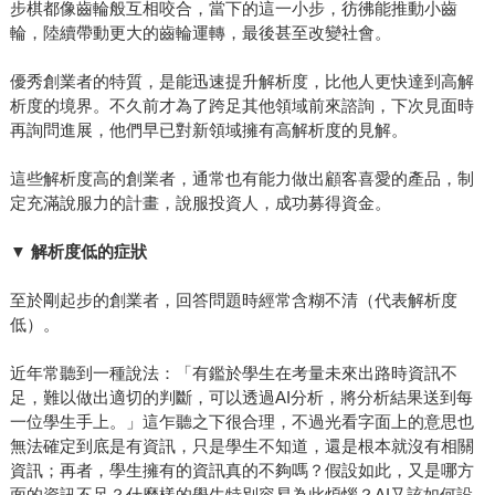
步棋都像齒輪般互相咬合，當下的這一小步，彷彿能推動小齒
輪，陸續帶動更大的齒輪運轉，最後甚至改變社會。
優秀創業者的特質，是能迅速提升解析度，比他人更快達到高解
析度的境界。不久前才為了跨足其他領域前來諮詢，下次見面時
再詢問進展，他們早已對新領域擁有高解析度的見解。
這些解析度高的創業者，通常也有能力做出顧客喜愛的產品，制
定充滿說服力的計畫，說服投資人，成功募得資金。
▼
解析度低的症狀
至於剛起步的創業者，回答問題時經常含糊不清（代表解析度
低）。
近年常聽到一種說法：「有鑑於學生在考量未來出路時資訊不
足，難以做出適切的判斷，可以透過AI分析，將分析結果送到每
一位學生手上。」這乍聽之下很合理，不過光看字面上的意思也
無法確定到底是有資訊，只是學生不知道，還是根本就沒有相關
資訊；再者，學生擁有的資訊真的不夠嗎？假設如此，又是哪方
面的資訊不足？什麼樣的學生特別容易為此煩惱？AI又該如何設