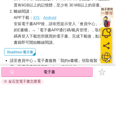
像這樣思考，就會發現醬油的滋味除了醬油本身的品質，也會受
置有6GB以上的記憶體，至少有 30 MB以上的容量。
到氧化等因素影響。察覺到不一樣的原因，就有機會找到截然不
離線閱讀：
同的解決方法，例如換成可防止氧化的醬油瓶。
APP下載：
iOS
Android
在一個領域耕耘數十年的企業或專家，大多都具備深度的觀點，
安裝電子書APP後，請依照提示登入「會員中心」→「我
這時只要分一點資源出來拓展視野，解析度就能更上一層樓。
發展新事業或創業時，擁有寬闊的視野，才能察覺到真正的課
的E書櫃」→「電子書APP通行碼/載具管理」，取得通行
題。討論解決方案時，也需要多方思考，才有機會發現有效的解
碼再登入下載您所購買的電子書。完成下載後，點選任一
決手段。想提高解析度，鑽得深很重要，看得廣也同樣重要。
書籍即可開始離線閱讀。
▼ 結構
從深度、廣度的觀點探討過事物的原因與解決方法後，還需要將
請至會員中心→電子書服務「我的e書櫃」領取複製『兌換
這些要素整理出結構，否則只是散亂的資訊。掌握結構，才能理
碼』至電子書服務商Readmoo進行兌換。
解要素之間的關聯與輕重緩急。將事物結構化，是提高解析度不
電子書
可或缺的步驟。
退換貨須知：
假設現在有個開餐廳的朋友委託你調查這陣子
※ 金石堂電子書怎麼看
因版權保護，您在金石堂所購買的電子書僅能以金石堂專屬
餐廳營業額下滑的原因，也給了你實際的營業額數據。面對數千
的閱讀軟體開啟閱讀，無法以其他閱讀器或直接下載檔案。
行的數據，一條一條看下來，恐怕也找不出原因。這時，應該先
依據「消費者保護法」第19條及行政院消費者保護處公告之
將數據整理出結構，將營業額拆解成客單價×來客數，客單價再區
「通訊交易解除權合理例外情事適用準則」，非以有形媒介
分成食物或飲料兩個部分，食物可細分為套餐或單點，飲料也可
提供之數位內容或一經提供即為完成之線上服務，經消費者
細分為酒精或無酒精，只要分解細項，就能找出是哪類商品的營
事先同意始提供。（如：電子書、電子雜誌、下載版軟體、
業額下降。