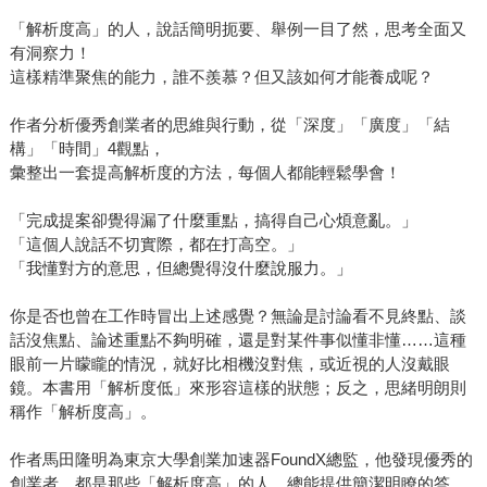
「解析度高」的人，說話簡明扼要、舉例一目了然，思考全面又
有洞察力！
這樣精準聚焦的能力，誰不羨慕？但又該如何才能養成呢？
作者分析優秀創業者的思維與行動，從「深度」「廣度」「結
構」「時間」4觀點，
彙整出一套提高解析度的方法，每個人都能輕鬆學會！
「完成提案卻覺得漏了什麼重點，搞得自己心煩意亂。」
「這個人說話不切實際，都在打高空。」
「我懂對方的意思，但總覺得沒什麼說服力。」
你是否也曾在工作時冒出上述感覺？無論是討論看不見終點、談
話沒焦點、論述重點不夠明確，還是對某件事似懂非懂……這種
眼前一片矇矓的情況，就好比相機沒對焦，或近視的人沒戴眼
鏡。本書用「解析度低」來形容這樣的狀態；反之，思緒明朗則
稱作「解析度高」。
作者馬田隆明為東京大學創業加速器FoundX總監，他發現優秀的
創業者，都是那些「解析度高」的人，總能提供簡潔明瞭的答