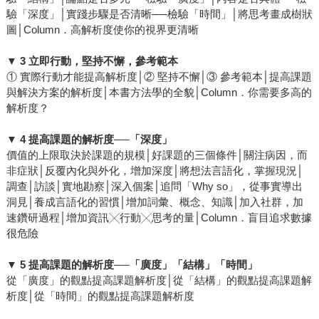
驗「深度」│實踐步驟是否清晰──檢驗「時間」│將思考畫成樹狀
圖│Column．高解析度使你的視界更清晰
▼ 3 立即行動，堅持不懈，參考範本
① 實際行動才能提高解析度│② 堅持不懈│③ 參考範本│提高課題
與解決方案的解析度│本書方法學的全貌│Column．你需要多高的
解析度？
▼ 4 提高課題的解析度──「深度」
價值的上限取決於課題的規模│好課題的三個條件│關注病因，而
非症狀│反覆內化與外化，增加深度│將想法言語化，掌握現況│
調查│訪談│實地勘察│深入個案│追問「Why so」，從事實導出
洞見│養成言語化的習慣│增加詞彙、概念、知識│加入社群，加
速鑽研過程│增加資訊╳行動╳思考的量│Column．盲目追求數據
很危險
▼ 5 提高課題的解析度──「廣度」「結構」「時間」
從「廣度」的觀點提高課題解析度│從「結構」的觀點提高課題解
析度│從「時間」的觀點提高課題解析度