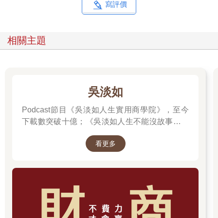
求，一時之間也很難回答，所以你得先問對方一些問題，掌握情
寫評價
況。
交談過程中，你發現對方口中的「促進身體健康」，其實是「想
練壯一點」的意思，他的目標也很明確，是「鍛鍊上臂二頭肌與
相關主題
三頭肌」，那麼你要給建議就容易多了，比如：「你需要某套健
身菜單。」「健身之餘還需要搭配飲用某款高蛋白。」「訓練之
間一定要確實休息兩天。」「一開始先從這項訓練開始，一個月
後再嘗試更進階的動作。」「如果只能選擇一項訓練，選這項就
對了。」所謂高解析度的狀態，即能從時間、深度、廣度、結構
吳淡如
四個方面思考對方的課題，並提供高效解決方案。
同樣的道理搬到商業場合也適用。好比說徵才時，別開出「徵求
Podcast節目《吳淡如人生實用商學院》，至今
溝通能力優秀的人才」這種模糊不清的條件，應該明確表示「徵
下載數突破十億；《吳淡如人生不能沒故事》也
求有能力直接徵詢顧客需求，且能有系統地整理需求的人才」，
突破1億人以上。她擅長用貼近生活的語言，解
這樣更容易招募到合適的人才。能夠明確列出想找什麼樣的人
看更多
讀歷史中的權力運作與人性選擇，讓看似遙遠的
才，又為何需要這樣的人才，代表對自家公司課題的解析度高，
過去，應對著現實人生的思索。
才能將課題分解成「公司想要的人才」與「溝通能力」等不同要
素，並清楚知道什麼重要、什麼不重要。
接著看低解析度的例子。常有人主張「問題出在教育」，可是光
聽這句話，也不知道該採取什麼樣的解決方案，是要改善整個教
育體系，還是要調整課綱？更別提行動了。說話者並未仔細分解
「教育」的要素，因此只能提出低解析度的模糊主張。若根據這