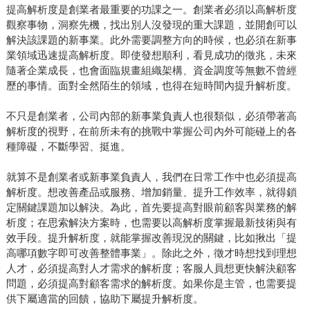
提高解析度是創業者最重要的功課之一。創業者必須以高解析度
觀察事物，洞察先機，找出別人沒發現的重大課題，並開創可以
解決該課題的新事業。此外需要調整方向的時候，也必須在新事
業領域迅速提高解析度。即使發想順利，看見成功的徵兆，未來
隨著企業成長，也會面臨規畫組織架構、資金調度等無數不曾經
歷的事情。面對全然陌生的領域，也得在短時間內提升解析度。
不只是創業者，公司內部的新事業負責人也很類似，必須帶著高
解析度的視野，在前所未有的挑戰中掌握公司內外可能碰上的各
種障礙，不斷學習、挺進。
就算不是創業者或新事業負責人，我們在日常工作中也必須提高
解析度。想改善產品或服務、增加銷量、提升工作效率，就得鎖
定關鍵課題加以解決。為此，首先要提高對眼前顧客與業務的解
析度；在思索解決方案時，也需要以高解析度掌握最新技術與有
效手段。提升解析度，就能掌握改善現況的關鍵，比如揪出「提
高哪項數字即可改善整體事業」。除此之外，徵才時想找到理想
人才，必須提高對人才需求的解析度；客服人員想更快解決顧客
問題，必須提高對顧客需求的解析度。如果你是主管，也需要提
供下屬適當的回饋，協助下屬提升解析度。