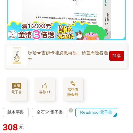
呀哈★吉伊卡哇旋風再起，精選周邊看過
加購
來
寫評價
電子書
喜歡+1
賺金幣
?
紙本平裝
金石堂 電子書
Readmoo 電子書
308
元