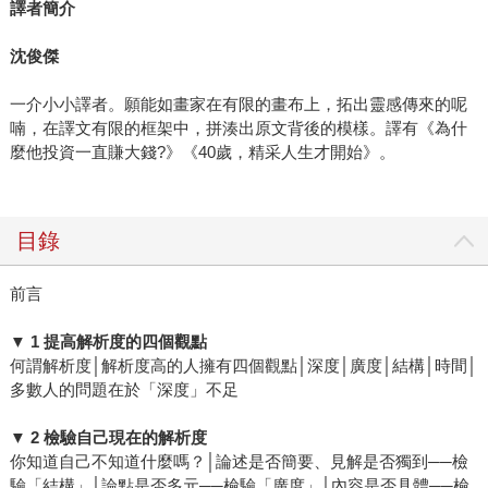
譯者簡介
沈俊傑
一介小小譯者。願能如畫家在有限的畫布上，拓出靈感傳來的呢
喃，在譯文有限的框架中，拼湊出原文背後的模樣。譯有《為什
麼他投資一直賺大錢?》《40歲，精采人生才開始》。
目錄
前言
▼ 1 提高解析度的四個觀點
何謂解析度│解析度高的人擁有四個觀點│深度│廣度│結構│時間│
多數人的問題在於「深度」不足
▼ 2 檢驗自己現在的解析度
你知道自己不知道什麼嗎？│論述是否簡要、見解是否獨到──檢
驗「結構」│論點是否多元──檢驗「廣度」│內容是否具體──檢