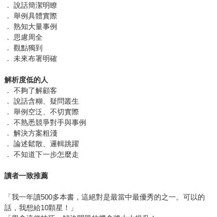
． 說話簡潔明瞭
． 舉例具體實際
． 熟知大量事例
． 思慮周全
． 觀點獨到
． 未來布署明確
解析度低的人
． 不夠了解顧客
． 說話含糊、疑問叢生
． 舉例空泛、不切實際
． 不熟悉競爭對手與事例
． 解決方案粗淺
． 論述鬆散、邏輯跳躍
． 不知道下一步怎麼走
讀者一致推薦
「我一年讀500多本書，這絕對是最當中最優秀的之一。可以的
話，我想給10顆星！」