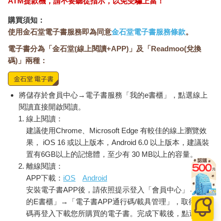
ATM提款機，請不要聽從指示，以免受騙上當！
跳了起來，來到我旁邊，「班長，禮貌呢？」
「滾吧。」我只是擺擺手，不想理會他。
購買須知：
「過分呀～」孫日奇也並不是真的在意，大笑了幾聲後就走了出
使用金石堂電子書服務即為同意
金石堂電子書服務條款
。
去。
電子書分為「金石堂(線上閱讀+APP)」及「Readmoo(兌換
但就在他走到走廊外，來到我旁邊的窗戶與別班的同學說話，我
才注意到剛才來者是誰。
碼)」兩種：
「溫一凡，怎麼會來？」孫日奇說著。
我些些睜圓眼睛，抬頭一看，校草就站在我的窗邊。
「你們班班長真有個性。」溫一凡瞥了我一眼，發現我正看著他
將儲存於會員中心→電子書服務「我的e書櫃」，點選線上
後，又立刻移開眼神，「我早上出門，你媽說你忘記帶這個。」
閱讀直接開啟閱讀。
「哇勒，我是故意不帶的，他居然還叫你拿來……」孫日奇有些
線上閱讀：
嫌棄地看著袋子，「你看過她做的便當嗎？」
建議使用Chrome、Microsoft Edge 有較佳的線上瀏覽效
「嗯，她也給了我一個。」溫一凡有苦難言，而孫日奇大笑。
果， iOS 16 或以上版本，Android 6.0 以上版本，建議裝
不只我，班上所有女生都瞪大眼睛，開始竊竊私語。宋雯雯甚至
置有6GB以上的記憶體，至少有 30 MB以上的容量。
馬上跑來我座位邊，低聲說著：「怎麼回事？校草怎麼會來這
離線閱讀：
裡？孫日奇還認識他？」
APP下載：
iOS
Android
「妳小聲一點！」我叮囑，別忘了我們的位置很近啊。
安裝電子書APP後，請依照提示登入「會員中心」→「我
多虧了宋雯雯的不小聲，所以他們兩個都注意到我們，溫一凡似
乎想假裝沒聽到，不過他明顯停頓的模樣，讓我知道他都聽到
的E書櫃」→「電子書APP通行碼/載具管理」，取得通行
了。
碼再登入下載您所購買的電子書。完成下載後，點選任一