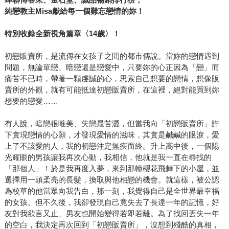
純戀教主Misa獻給每一個難忘戀情的妳！
特別收錄全新視角篇章〈14歲〉！
初戀販賣所，是流傳在女孩子之間的都市傳說。當妳的戀情遇到
問題，無論單戀、暗戀還是戀愛中，只要妳的心正因為「戀」而
痛苦不已時，帶著一顆虔誠的心，思索自己想要的戀情，想像販
賣所的外觀，就有可能抵達初戀販賣所，在這裡，絕對能買到妳
想要的戀愛……
有人說，暗戀很唯美、失戀最苦澀，但當我向「初戀販賣所」許
下實現戀情的心願，才發現愛情的滋味，其實是鹹鹹的眼淚，愛
上了不該愛的人，我的初戀注定無疾而終。升上高中後，一個陽
光耀眼的男孩讓我再次心動，我相信，他就是我一直在尋找的
「那個人」！於是我再度入夢，來到那幢櫻花飛舞下的小屋，並
選擇用一頭柔亮的長髮，換取與他相戀的機會。就這樣，被公認
為校草的他當眾向我告白，那一刻，我覺得自己是全世界最幸福
的女孩。但不久後，我卻發現自己竟失去了長達一年的記憶，好
友對我欲言又止、男友也開始變得若即若離。為了找回丟失一年
的空白，我決定再次回到「初戀販賣所」，沒想到殘酷的真相，