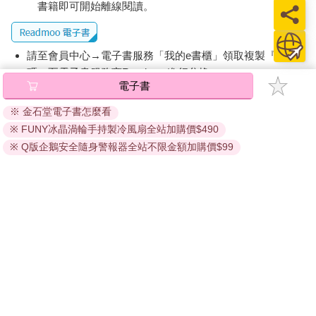
反倒是孫日奇，他轉過來看著我們，露出似笑非笑的表情，然後
書籍即可開始離線閱讀。
還用下巴比了一下溫一凡，「我們是青梅竹馬啦。」
這下子所有女生倒抽一口氣，包括我，孫日奇居然從來沒有說過
這件事情。
請至會員中心→電子書服務「我的e書櫃」領取複製『兌換
「好了啦，我先走了。」溫一凡可能受到太多注目禮覺得尷尬，
碼』至電子書服務商Readmoo進行兌換。
所以決定先離開。
電子書
「放學一起回家喔～」孫日奇故意說著，接著就提著便當大搖大
退換貨須知：
擺地走回教室，瞬間所有女生都圍到他的身邊。
※ 金石堂電子書怎麼看
因版權保護，您在金石堂所購買的電子書僅能以金石堂專屬
「你跟校草是青梅竹馬？為什麼不說！」、「有沒有他小時候的
※ FUNY冰晶渦輪手持製冷風扇全站加購價$490
的閱讀軟體開啟閱讀，無法以其他閱讀器或直接下載檔案。
照片？」、「快幫我介紹！」
依據「消費者保護法」第19條及行政院消費者保護處公告之
※ Q版企鵝安全隨身警報器全站不限金額加購價$99
「我們班女生真是主動又熱情。」宋雯雯在我身邊嘆氣。
「通訊交易解除權合理例外情事適用準則」，非以有形媒介
「妳居然沒有去湊熱鬧。」
提供之數位內容或一經提供即為完成之線上服務，經消費者
「因為我分得很清楚，偶像就是偶像，要是變成朋友，那對我來
事先同意始提供。（如：電子書、電子雜誌、下載版軟體、
說是墮入凡間，就一點都不特別啦！」宋雯雯說的話不無道理，
虛擬商品…等），
不受「網購服務需提供七日鑑賞期」的限
所以我也沒去湊熱鬧。
制
。為維護您的權益，建議您先使用「試閱」功能後再付款
而就在當天放學，我因為處理班級事務，所以當我回教室時已經
購買。
空無一人，這帶點寂靜與孤寂的模樣有些美麗。
我坐在窗邊慢慢地整理自己的東西，一邊哼著歌，享受這難得的
幽靜。
「不好意思，孫日奇走了嗎？」熟悉的聲音再次於窗邊出現，或
許是沒料到有人還在，又或許是我太沉浸自己的世界，總之我嚇