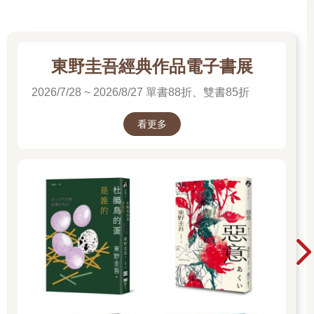
「那準備好寫上妳的願望了嗎？」少女問，而我抬頭，看著與自
己長相無異的少女。
「嗯。」我拿起筆，寫上了自己的名字，還有校草的名字，溫一
凡。
和校草穩定交往，他會對我很執著。
東野圭吾經典作品電子書展
我想了一下，在最後又加上幾個字。
2026/7/28 ~ 2026/8/27 單書88折、雙書85折
一輩子。
這些字句在我畫上最後一個句點時，像是邊邊鑲上金框一般，緩
緩地發亮，然後又恢復原狀。
看更多
「那麼，我要跟妳收取費用。」少女對我說，這讓我有些詫異。
「妳要收取什麼？」
「妳那一頭長髮。」她說，這要求又讓我更訝異了。
「妳確定？」
「沒錯。」
「好，那我就用頭髮和妳買下這場戀愛。」
少女微笑，朝我伸手，但下一秒，我就躺在自己的床上了。
我馬上從床上跳起來跑到書桌前，看著桌面上的立鏡，原本烏溜
溜的長髮現在已經變成短髮，但好在並不是露出後頸的短，比較
像是香菇頭的模樣。我端詳著鏡中自己的新面貌，其實並不難
看，只不過不會是我會選擇的髮型就是了。
「妹妹，起床了嗎？」媽媽經過我房門前喊了聲，我回應後她便