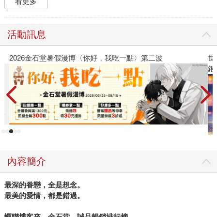
看更多
活動訊息
2026金石堂暑假漫博〈你好，我吃一點〉第二波
世
銀
內容簡介
最深的眷戀，全是想念。
最美的愛情，都是錯過。
蟬聯博客來、金石堂、誠品暢銷排行榜，