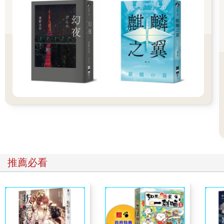
要我快點出去吃早餐，我趕緊換好了制服後再到浴室刷牙洗臉，
看著鏡中穿著制服的自己，和昨晚夢境中櫃檯內的自己相比，明
明外表都是一樣的，但表情卻十分不同。
夢境中的自己，那體內的靈魂就像是幾百歲一般的睿智且沉穩，
不過此刻鏡中反射的自己，就是個十七歲的少女罷了。
「哎唷，妳怎麼穿著制服在刷牙，這樣泡泡不就滴到襯衫上？」
哥哥忽然從旁邊探出頭，我嚇一跳，順手把水潑到他身上。
「哇，妳故意的？」哥哥看著自己的衣服後大喊，「我也要潑
妳！」
「救命啊，媽！」我馬上衝了出去。
「兩個人都老大不小了，還在那邊打鬧！」媽媽雙手扠腰，而我
拉開椅子坐了下來，哥哥也摸摸鼻子坐下。
「是她先把我衣服弄髒的喔。」哥哥抱怨。
「是他嚇我才會這樣的！」我也不甘示弱。「而且你怎麼穿便
服？」
推薦必看
「啊？」哥哥露出怪表情。
「好啦好啦，快點吃早餐快出門去。」爸爸催促，我們兩個互吐
舌頭，就開始用餐。
然後我才想到一件事情，沒有一個人對我的頭髮有疑問。
在他們的記憶之中，長髮的我已不復存在，就連我不可能會選擇