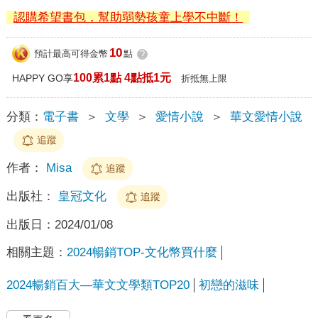
認購希望書包，幫助弱勢孩童上學不中斷！
10
預計最高可得金幣
點
?
100累1點 4點抵1元
HAPPY GO享
折抵無上限
分類：
電子書
＞
文學
＞
愛情小說
＞
華文愛情小說
追蹤
作者：
Misa
追蹤
出版社：
皇冠文化
追蹤
出版日：
2024/01/08
相關主題：
2024暢銷TOP-文化幣買什麼
2024暢銷百大—華文文學類TOP20
初戀的滋味