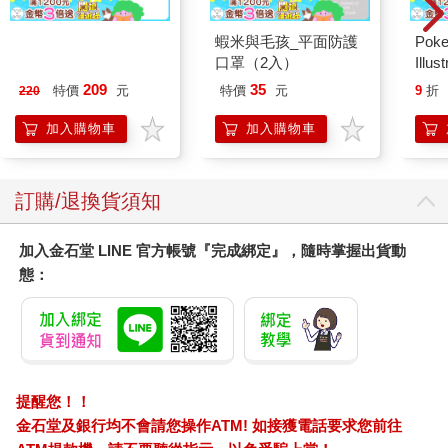
為什麼會喜歡他，我想只要是一般女生都會喜歡這樣一個宛如明
MARIE CLAIRE美麗
蝦米與毛孩_平面防護
Poke
星的男生，畢竟……真的很帥啊，帥雖然很膚淺，但是很重要。
佳人08月2026第400期
口罩（2入）
Illus
不過如果只是帥，那要進階成喜歡還是有一點難度，因為帥度與
Poke
疏離度成正比。越帥，就越有距離，像是神聖不可侵犯的領域一
209
35
特價
元
特價
元
9
折
220
(Pokemo
般。
Pres
加入購物車
加入購物車
可是，當與對方有過一些稍微親密的接觸時，就會發現原來他也
是個人呀。
這聽起來好像有點好笑，但生活不就是這樣嗎？你會覺得某個人
遙不可及，直到與他有了接觸後，才會發現原來他也是一般人，
訂購/退換貨須知
瞬間對方就從「不可能的領域」變成了「身邊的朋友」，這距離
感可是差很多的呀。
加入金石堂 LINE 官方帳號『完成綁定』，隨時掌握出貨動
所以，我之所以會真正的喜歡上校草，一定也是經過了這一段的
態：
洗禮，才明白校草並非遙不可及的存在。
我們兩個並不同班，校草的班級甚至遠在另一棟樓，就連上課換
教室時，基本上都不會和校草真正面對面。
「同學，請幫我叫孫日奇好嗎？」
那一天，坐在窗邊的我一如往常，總是會被別班同學當作班級的
總機，我有些心情不美麗，因為看到正精采的小說被打斷了，眼
提醒您！！
都沒抬，就直接喊：「日曆～有人找你。」
金石堂及銀行均不會請您操作ATM! 如接獲電話要求您前往
「哇！非常有禮貌，我要投訴。」孫日奇大喊，從最裡面的位置