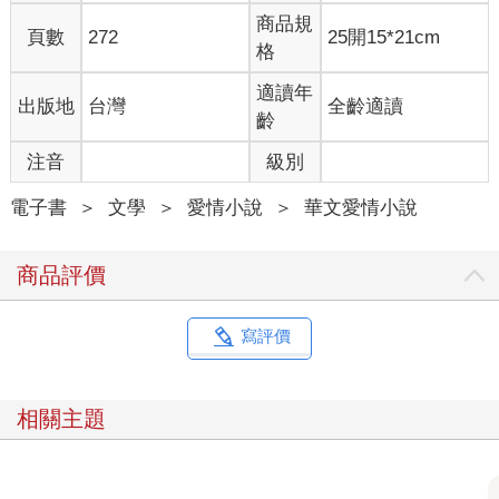
「所以我還是得現實裡吃才行。」
商品規
「那是當然，任何事情都還是得現實做才行。」她意有所指，我
頁數
272
25開15*21cm
格
也了然於胸。
我又拿下了旁邊架上的洋芋片打開來吃，嗯，就跟我記憶中的味
適讀年
出版地
台灣
全齡適讀
道一樣。畢竟在現實中，我也常吃這個口味。
齡
逛了一圈後，我滿足了，終於走到櫃檯邊。
「把妳想要祈求的戀情，寫到這上面吧，二十個字以內，別忘了
注音
級別
寫上雙方的名字。」
我拿著筆遲遲沒有動作，因為我正看著外頭的櫻花雨。
電子書
＞
文學
＞
愛情小說
＞
華文愛情小說
「外面可以出去嗎？」
「可以。」
商品評價
「那會通到哪裡去？」
「妳可以去走走看。」少女說。
我看了看外頭，在便利商店旁有棵碩大的櫻花樹豎立在那，滿開
寫評價
的櫻花不斷隨風降下花瓣，使得外面的道路上都堆滿了粉色花
瓣，像是一條櫻花路般。
而從玻璃門看出去的街景，很像是我家附近的便利商店外的模
相關主題
樣，不過有點虛幻，彷彿海市蜃樓般，隨著自動門一打開就會消
失一般。
「不了。」