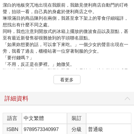
潔白的地板突兀地出現在我眼前，我聽見便利商店自動門的叮咚
聲，抬頭一看，自己真的身處於便利商店之中。
琳琅滿目的商品陳列在兩側，我甚至拿下架上的零食仔細端詳，
想找出有什麼不同之處。
同時，我也注意到開放式的冰箱上擺放的微波食品以及甜點，甚
至有最近新發售卻很難搶到的芋頭聯名甜點。
「如果妳想要的話，可以拿下來吃。」一個少女的聲音出現在一
旁，我看了過去，櫃檯站著一位穿著制服的少女。
「要付錢嗎？」
「不用，反正是在夢裡。」她微笑。
聽她這麼說，我拿下了那夢幻甜品，真是神奇，這包裝的觸感是
如此真實，卻是在夢之中。
看更多
我撕開了塑膠，將滿滿餡料的芋頭推了出來，然後輕咬一口。
嗯……奇怪，也不是說不好吃，但就是很普通的芋頭，怎麼會被
新聞捧得像是什麼絕世佳餚呢？
詳細資料
「覺得失望？」少女問。
「也不是，但就……很普通。」
她輕笑，彷彿理所當然一般，「因為這裡是夢境，全部都是根據
語言
中文繁體
裝訂
妳的想像構成，若是妳沒吃過的食物，或許就只能根據妳對差不
ISBN
9789573340997
分級
普通級
多食物的平均口味來呈現。」