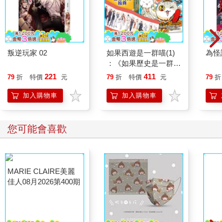
這樣髮型的個性，對他們來說好像都消失了一樣。
於是在離開家裡以前，我特意翻了一下最近的照片，長髮的我也
都變成了短髮。
「初戀販賣所果然不可思議。」我喃喃著。
叛逆玩家 02
如果西遊是一群喵(1)
為怪
：《如果歷史是一群
喵》作者最新力作，附
221
411
79
折
特價
元
79
折
特價
元
79
折
我們學校注重學生們的操行更勝於學業，所以即便是三年級的應
【首卷特典】拉頁
考生，也鮮少在教室內自習念書，更多是會出來打球或是參與社
加入購物車
加入購物車
團。
意外的是，如此不強迫學生念書，升學率反而沒差到哪兒去，所
以便維持這樣的方針持續下來。
您可能會喜歡
我和班上最好的朋友── 宋雯雯── 一起站在走廊的女兒牆邊，看
著底下球場的學生們。
此刻校草正和他的同學們打球，而我和宋雯雯每天的行程之一，
就是待在這裡看著他們打球，默默在遠方祝福。
「他真的好帥喔。」宋雯雯說著，我也點頭同意。
校草，顧名思義就是學校最帥的男生，他的身高一百七十五，濃
眉大眼，五官立體，身材比例也很好，雖然說校草這個稱呼也是
我們女生們自己取的，但他本人也知道，我甚至聽過他的朋友調
侃著喊他「校草」兩字。