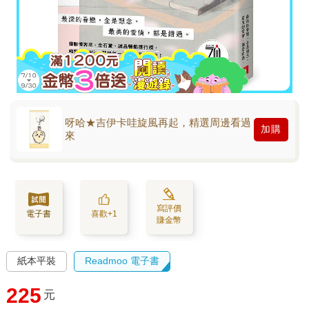
呀哈★吉伊卡哇旋風再起，精選周邊看過
加購
來
寫評價
電子書
喜歡+1
賺金幣
紙本平裝
Readmoo 電子書
225
元