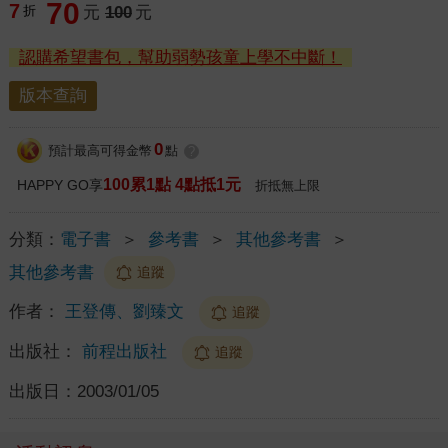
70
7
折
元
100
元
認購希望書包，幫助弱勢孩童上學不中斷！
版本查詢
0
預計最高可得金幣
點
?
100累1點 4點抵1元
HAPPY GO享
折抵無上限
分類：
電子書
＞
參考書
＞
其他參考書
＞
其他參考書
追蹤
作者：
王登傳、劉臻文
追蹤
出版社：
前程出版社
追蹤
出版日：
2003/01/05