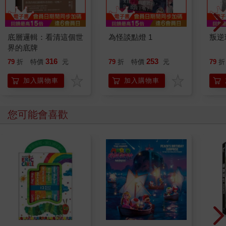
底層邏輯：看清這個世
為怪談點燈 1
叛逆
界的底牌
316
253
79
折
特價
元
79
折
特價
元
79
折
加入購物車
加入購物車
您可能會喜歡