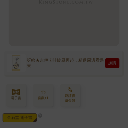
呀哈★吉伊卡哇旋風再起，精選周邊看過
加購
來
寫評價
電子書
喜歡+1
賺金幣
?
金石堂 電子書