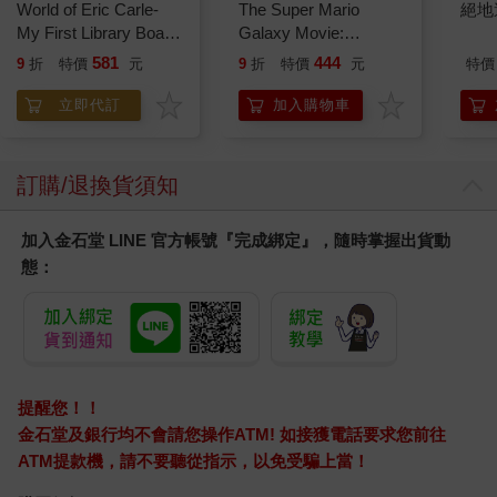
World of Eric Carle-
The Super Mario
絕地
My First Library Board
Galaxy Movie:
Book Block Set
Peach`s Birthday
581
444
9
折
特價
元
9
折
特價
元
特價
Surprise: The Super
Mario Galaxy Movie
立即代訂
加入購物車
Storybook
訂購/退換貨須知
加入金石堂 LINE 官方帳號『完成綁定』，隨時掌握出貨動
態：
提醒您！！
金石堂及銀行均不會請您操作ATM! 如接獲電話要求您前往
ATM提款機，請不要聽從指示，以免受騙上當！