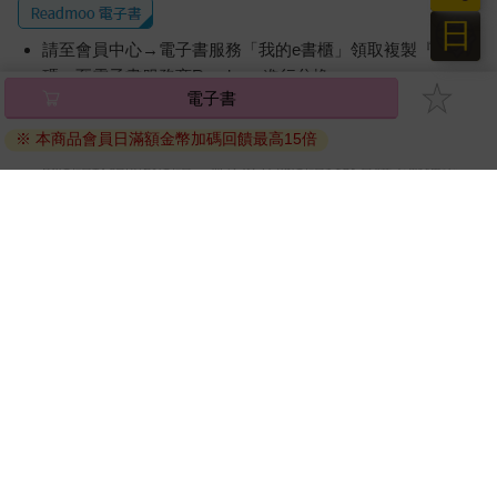
日
請至會員中心→電子書服務「我的e書櫃」領取複製『兌換
碼』至電子書服務商Readmoo進行兌換。
退換貨須知：
因版權保護，您在金石堂所購買的電子書僅能以金石堂專屬
的閱讀軟體開啟閱讀，無法以其他閱讀器或直接下載檔案。
依據「消費者保護法」第19條及行政院消費者保護處公告之
「通訊交易解除權合理例外情事適用準則」，非以有形媒介
提供之數位內容或一經提供即為完成之線上服務，經消費者
事先同意始提供。（如：電子書、電子雜誌、下載版軟體、
虛擬商品…等），
不受「網購服務需提供七日鑑賞期」的限
制
。為維護您的權益，建議您先使用「試閱」功能後再付款
購買。