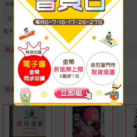
出版地
台灣
全齡適讀
齡
注音
級別
電子書
＞
參考書
＞
其他參考書
＞
其他參考書
商品評價
寫評價
推薦必看