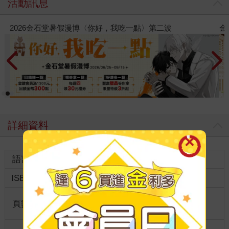
活動訊息
2026金石堂暑假漫博〈你好，我吃一點〉第二波
金
詳細資料
語言
中文繁體
裝訂
ISBN
9789577041906
分級
普通級
商品規
頁數
110
26*19
格
適讀年