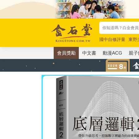
國中自修評量
東野
唯紅花綻放
奧德賽
會員獎勵
中文書
動漫ACG
親子