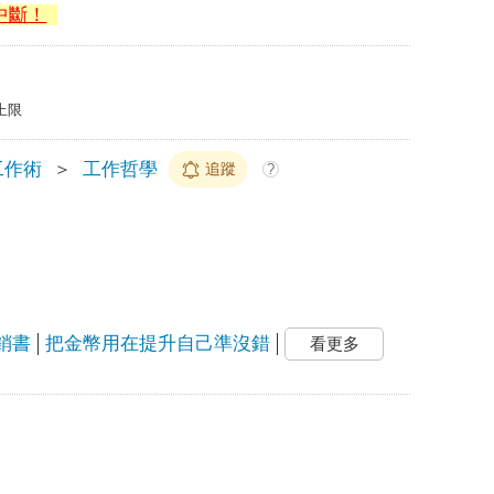
中斷！
上限
工作術
＞
工作哲學
追蹤
?
銷書
把金幣用在提升自己準沒錯
看更多