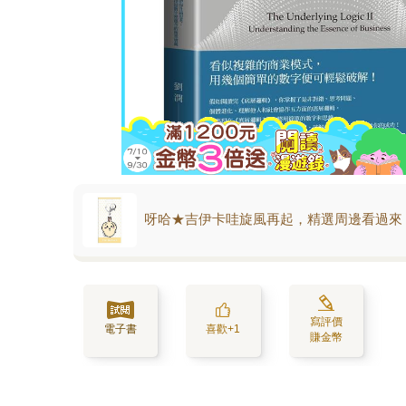
呀哈★吉伊卡哇旋風再起，精選周邊看過來
寫評價
電子書
喜歡+1
賺金幣