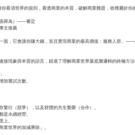
讓你看清世界的規則，看透商業的本質，破解商業難題，收穫屬於你
張舜為）――審定
專文推薦
一面，它會讓你賺大錢，並且實現商業的最高價值：服務人群。――
連接現象與本質的語言，錯過了理解商業世界最底層邏輯的終極方法
：
增加嘗試次數。
存繁衍（競爭），以及群體的共生繁榮（合作）。
都是永續經營。
度上。
商業世界的加減乘除」。