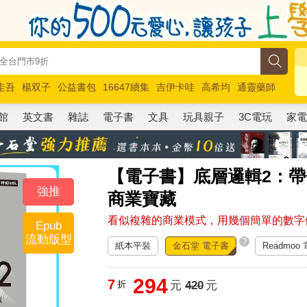
圭吾
楊双子
公益書包
16647續集
吉伊卡哇
高希均
通靈藥師
路邊攤新作
馬斯克
玩具總動員5
超慢跑
館
英文書
雜誌
電子書
文具
玩具親子
3C電玩
家
【電子書】底層邏輯2：
強推
商業寶藏
看似複雜的商業模式，用幾個簡單的數字
Epub
流動版型
?
紙本平裝
金石堂 電子書
Readmoo
294
7
折
元
420
元