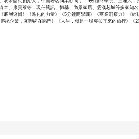
。潤米諮詢創始人，中國著名商業顧問，「5分鐘商學院」主理人，
資本、康寶萊等，現任騰訊、恒基、尚景家居、雲漢芯城等多家知名
《底層邏輯》《進化的力量》《5分鐘商學院》《商業洞察力》《給
傳統企業，互聯網在踢門》《人生，就是一場突如其來的旅行》《20