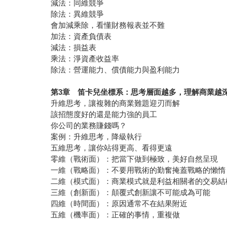
減法：同維競爭
除法：異維競爭
會加減乘除，看懂財務報表並不難
加法：資產負債表
減法：損益表
乘法：淨資產收益率
除法：營運能力、償債能力與盈利能力
第3章 笛卡兒坐標系：思考層面越多，理解商業越
升維思考，讓複雜的商業難題迎刃而解
該招態度好的還是能力強的員工
你公司的業務賺錢嗎？
案例：升維思考，降級執行
五維思考，讓你站得更高、看得更遠
零維（戰術面）：把當下做到極致，美好自然呈現
一維（戰略面）：不要用戰術的勤奮掩蓋戰略的懶惰
二維（模式面）：商業模式就是利益相關者的交易結
三維（創新面）：顛覆式創新讓不可能成為可能
四維（時間面）：原因通常不在結果附近
五維（機率面）：正確的事情，重複做