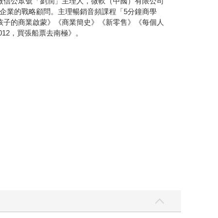
微信公眾號「劉潤」主理人，微軟（中國）有限公司
企業的戰略顧問。主理暢銷音頻課程「5分鐘商學
孩子的商業啟蒙》《商業簡史》《新零售》《每個人
12，買張船票去南極》。