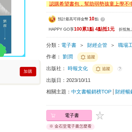
認購希望書包，幫助弱勢孩童上學不
10
預計最高可得金幣
點
?
100累1點 4點抵1元
HAPPY GO享
折抵無
分類：
電子書
＞
財經企管
＞
職場
作者：
劉潤
追蹤
出版社：
時報文化
追蹤
?
加購
出版日：
2023/10/11
相關主題：
中文書暢銷榜TOP
財經暢
電子書
※ 金石堂電子書怎麼看