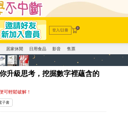
0
登入/註冊
電
居家休閒
日用食品
影音
售票
帶你升級思考，挖掘數字裡蘊含的
便可輕鬆破解！
 電子書