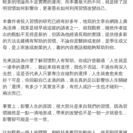
較多的理論而不是實際的運用。而本書最大的不同，就是除了說
明習慣如何影響你，更著墨在如何利用習慣改變自己。
本書作者投入習慣的研究已經有好多年，他寫的文章在網路上廣
為流傳，我算是很早就追蹤的讀者之一。就我觀察，雖然作者提
出的觀點不見得是新的，但因為他經過長期的實踐，提供很多新
的方法去建構有幫助的習慣。不論你是醫師或老師，是學生或父
母，是上班族或創業的人，書的內容應該都能夠幫助到你。
先來說說為什麼了解習慣對人有幫助。你或許曾聽過「人生就是
一連串的選擇」，聽起來很有道理，我也不否認。不過你再深入
去想，這是否代表人只要專注在做對的選擇，人生就會愈來愈
好？可是，你回顧自己走過的路，過去真的足以影響你人生關鍵
的「選擇」有多少？其實並不多，有些人或許一生也才碰到一、
兩次而已。
事實上，影響人生的原因，很大部分是來自我們的習慣。因為習
慣雖然是一點一滴地形成，帶來的改變也不是一朝一夕就發生，
影響卻可能是一生一世。
比如觀察一個人的體態，相較於多數同年齡的人，他若顯得更健