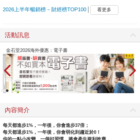
2026上半年暢銷榜－財經榜TOP100
看更多
活動訊息
金石堂2026海外優惠：電子書
內容簡介
每天都進步
1%
，一年後，你會進步
37
倍；
每天都退步
1%
，一年後，你會弱化到趨近於
0
！
你的一點小改變、一個好習慣，將會產生複利效應，