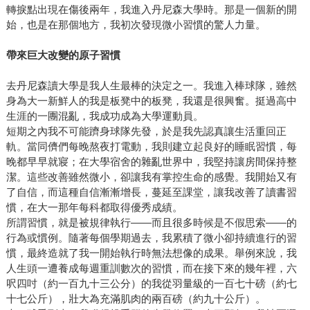
轉捩點出現在傷後兩年，我進入丹尼森大學時。那是一個新的開
始，也是在那個地方，我初次發現微小習慣的驚人力量。
帶來巨大改變的原子習慣
去丹尼森讀大學是我人生最棒的決定之一。我進入棒球隊，雖然
身為大一新鮮人的我是板凳中的板凳，我還是很興奮。挺過高中
生涯的一團混亂，我成功成為大學運動員。
短期之內我不可能躋身球隊先發，於是我先認真讓生活重回正
軌。當同儕們每晚熬夜打電動，我則建立起良好的睡眠習慣，每
晚都早早就寢；在大學宿舍的雜亂世界中，我堅持讓房間保持整
潔。這些改善雖然微小，卻讓我有掌控生命的感覺。我開始又有
了自信，而這種自信漸漸增長，蔓延至課堂，讓我改善了讀書習
慣，在大一那年每科都取得優秀成績。
所謂習慣，就是被規律執行——而且很多時候是不假思索——的
行為或慣例。隨著每個學期過去，我累積了微小卻持續進行的習
慣，最終造就了我一開始執行時無法想像的成果。舉例來說，我
人生頭一遭養成每週重訓數次的習慣，而在接下來的幾年裡，六
呎四吋（約一百九十三公分）的我從羽量級的一百七十磅（約七
十七公斤），壯大為充滿肌肉的兩百磅（約九十公斤）。