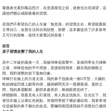
毒癮者光看到毒品照片，在意識發現之前，就會先出現渴望，這
讓他們難以戒除吸毒的習慣。
若我們不希望自己的人生被「無意識」的習慣左右，希望能重新
主導自己，改善生活與自我狀態，那麼，這本書提供了許多新奇
又可行的策略，值得大家嘗試與探索！
前言
原子習慣改變了我的人生
高中二年級的最後一天，我被球棒迎面擊中。某個同學全力揮棒
之後，球棒從他的手中滑脫，直接朝我飛來，砸在我的兩眼之
間。我對撞擊的當下毫無印象。
球棒打在臉上的力道太強，我的鼻子扭曲成一個U字型，大腦的
軟組織猛烈撞上顱骨內側，腦袋瞬間充斥一股腫脹感。毫秒之
間，我的鼻梁斷裂，顱部多處骨折，兩個眼窩也碎了。
睜開眼睛，我看見有人盯著我，有人跑去找救兵。目光往下，我
發現衣服上沾著紅色斑點。有個同學脫下襯衫遞給我，我拿來堵
住從破裂的鼻子飆出的血流。驚嚇與困惑讓我搞不清楚自己傷得