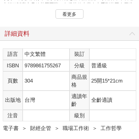
商拒絕販賣商品給英國團隊，免得其他專業人士看到英國人用這
個廠牌的裝備，對銷量會有負面影響。
看更多
布萊爾斯福德之所以受雇，便是要將英國自行車協會放上一條新
的軌道。跟前任教練們最大的不同，就是布萊爾斯福德異常投入
他所謂「微小增長的總和」——這套哲學的要旨，就是在你做的
詳細資料
每一件事情當中找到微小的改善空間。布萊爾斯福德說：「整個
原則的概念在於，如果把關於騎自行車的所有面向分解，讓每個
面向都改善百分之一，全部加起來就會得到可觀的成長。」
語言
中文繁體
裝訂
布萊爾斯福德跟他的教練團隊一開始做的小調整，可能在你的料
ISBN
9789861755267
分級
普通級
想之內：重新設計單車坐墊，使其更為舒適；在輪胎上塗抹酒
精，增加抓地力；要求選手穿上電熱式緊身褲，讓肌肉在騎車時
商品規
維持理想溫度；使用生物反饋感應器監控每個選手對不同訓練的
頁數
304
25開15*21cm
格
反應；在風洞測試不同的布料，讓室外比賽的選手換穿室內比賽
服，因為那更輕，也更符合空氣力學。
適讀年
出版地
台灣
全齡適讀
然而，他們並未止步於此。布萊爾斯福德跟他的團隊繼續在被忽
齡
略、未被料想到之處尋求百分之一的改善：測試不同的按摩油，
看哪種能讓肌肉最快恢復；雇請一名外科醫師來教導選手如何洗
注音
級別
手，以減少感冒的機率；為每個選手找出能帶來最佳睡眠品質的
枕頭與床墊；他們甚至把後勤卡車的內壁漆成純白，以便察覺到
電子書
＞
財經企管
＞
職場工作術
＞
工作哲學
往往會被看漏的細小塵埃，避免其影響到精確調校過的比賽用