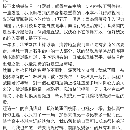
接下來的幾個月十分艱難，感覺生命中的一切都被按下暫停鍵。
一連幾週，我眼睛看到的影像都是重疊的，根本不能好好視物；
眼球確實回到原本的位置，但花了一個月；因為癲癇發作與視力
問題，八個月後我才能再度開車；而進行物理治療時，我練習的
是基本身體活動，例如走直線。我決心不被傷痛打敗，但好幾次
都陷入憂鬱，撐不下去。
一年後，我重新踏上棒球場，痛苦地意識到自己還有多遠的路要
走。棒球一直是我生命中的一大部分。我的父親為聖路易紅雀隊
的小聯盟球隊打球，我也夢想有朝一日成為職棒選手。幾個月的
復健之後，我最期待的就是重返球場。
然而，重拾棒球的過程並不順利。隨著球季展開，我成了唯一被
校隊剔除的三年級球員，被下放去跟二年級球員一起打。我從四
歲開始打棒球，對一個在這項運動上投注這麼多時間與心力的人
來說，被球隊剔除是一種恥辱。我清楚記得那一天，我坐在車裡
痛哭，不斷切換廣播頻道，急切想找到一首能讓我感覺好一點的
歌。
經過一年的自我懷疑，我終於重回校隊，但極少上場。整個高中
棒球生涯，我只打了十一局，加起來僅比一場比賽多一點而已。
儘管高中棒球生涯黯淡無光，我仍舊相信自己可以成為很棒的球
員。而我也知道，若要情況好轉，能讓改變發生的只有我自己。