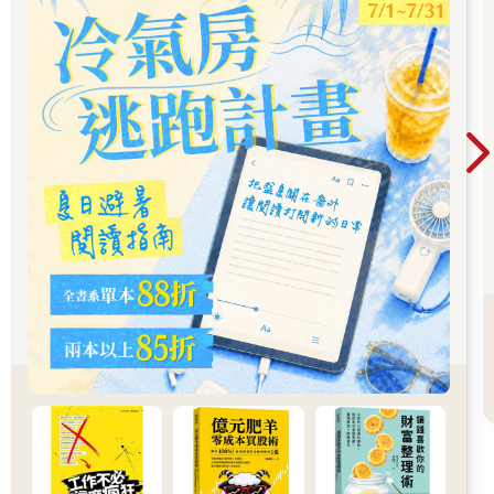
人很容易高估一個決定性瞬間的重要性，也很容易低估每天都做
些小改善的價值。我們往往如此說服自己：巨大的成功必定來自
巨大的行動。無論是減重、創業、寫書、奪冠，或是達成其他任
何目標，我們都會給自己壓力，期許要達成驚天動地的進展，好
讓人津津樂道。
相較之下，百分之一的改善並不特別值得注意——有時甚至根本
不被注意——但其意義卻可能大得多，尤其長遠來看。隨著時間
過去，微小改善所能造成的變化非常驚人。算起來是這樣的：如
果每天都能進步百分之一，持續一年，最後你會進步三十七倍；
相反地，若是每天退步百分之一，持續一年，到頭來你會弱化到
趨近於零。起初的小勝利或小倒退，累積起來會造就巨大差異。
習慣就是「自我改善」這件事的複利。如同錢財透過複利加倍，
習慣的效果也在你重複執行的過程中加倍。隨便挑一天來看，習
慣的效應似乎很小，但幾個月、甚至幾年下來，它們就可能造成
極巨大的影響。唯有兩年、五年，或者十年之後回頭看，好習慣
的價值與壞習慣的代價才變得極為明顯。
要在日常生活中體會這個概念可能不容易。我們往往輕視小改
變，因為它們在當下似乎並不重要。現在存一點錢，你仍舊不是
百萬富豪；連續上健身房三天，你的身材還是很糟；今晚研讀法