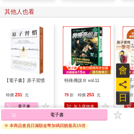
載難逢的轉變。
話說回來，重要的不是你現在多成功或多不成功，而是你的習慣
其他人也看
是否把你放在通往成功的道路上。比起當前擁有的成果，你應該
更關注現在所處的軌道。假如你是個百萬富豪，但每個月都入不
敷出，那你就處在一條糟糕的軌道上，只要花錢的習慣不改，就
不會有好結果；反過來說，假如你窮困潦倒，但每個月都設法存
一點錢，那你就處在通往財務自由的路上——即使前進的速度不
如你想要的快。
結果是習慣的滯後指標：你的財產是財務習慣的滯後指標，你的
體重是飲食習慣的滯後指標，你的知識是學習習慣的滯後指標，
你的雜物是整理習慣的滯後指標。重複什麼，就得到什麼。
會
想要預測自己人生的走向，只要追蹤微小收穫或微小損失的曲
【電子書】原子習慣
特殊傳說Ⅲ vol.11
原子
線，然後看看你每天的選擇經過十年或二十年會被「複利計算」
員
WO
成什麼。你每個月都賺得比花得多嗎？你每週都有上健身房嗎？
本‧
你每天都有透過閱讀學習新東西嗎？這些小小的戰役會決定未來
231
253
日
特價
元
79
折
特價
元
79
折
的你是什麼模樣。
電子書
加入購物車
時間會放大成功與失敗之間的差距，會將你餵養給它的東西加
乘。好習慣讓時間成為你的盟友，壞習慣讓時間與你為敵。
電子書
習慣是一把兩面刃。好習慣能讓你壯大，壞習慣也能輕易將你砍
您可能會喜歡
※ 本商品會員日滿額金幣加碼回饋最高15倍
倒，因此了解細節至關重要。你必須知道習慣如何運作，以及如
何依照自己的需求設計習慣，這樣才能閃避這把利刃危險的那一