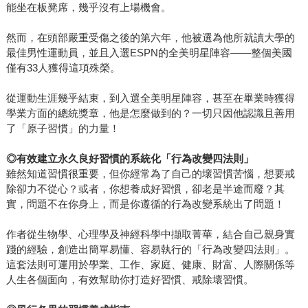
能坐在板凳席，幾乎沒有上場機會。
然而，在頭部嚴重受傷之後的第六年，他被選為他所就讀大學的
最佳男性運動員，並且入選ESPN的全美明星陣容——整個美國
僅有33人獲得這項殊榮。
從運動生涯幾乎結束，到入選全美明星陣容，甚至在畢業時獲得
學業方面的總統獎章，他是怎麼做到的？一切只因他認識且善用
了「原子習慣」的力量！
◎
有效建立永久良好習慣的系統化「行為改變四法則」
雖然知道習慣很重要，但你經常為了自己的壞習慣苦惱，想要戒
除卻力不從心？或者，你想養成好習慣，卻老是半途而廢？其
實，問題不在你身上，而是你遵循的行為改變系統出了問題！
作者從生物學、心理學及神經科學中擷取菁華，結合自己親身實
踐的經驗，創造出簡單易懂、容易執行的「行為改變四法則」。
這套法則可運用於學業、工作、家庭、健康、財富、人際關係等
人生各個面向，有效幫助你打造好習慣、戒除壞習慣。