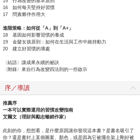
15 行為改變的基本原則
16 如何每天堅持好習慣
17 問責夥伴作用大
進階策略：如何從「
A
」到「
A+
」
18 基因如何影響習慣的養成
19 金髮女孩原則：如何在生活與工作中維持動力
20 建立好習慣的壞處
〈結語〉讓成果永續的祕訣
〈附錄〉來自行為改變四法則的一些啟示
序／導讀
推薦序
一本可以實際運用的習慣改變指南
艾爾文（理財與勵志暢銷作家）
此刻的你，想想看，是什麼原因讓你發現這本書？是書名吸引了
你？還是書封上某個圖案、顏色，或是因為它被擺在架上剛好被