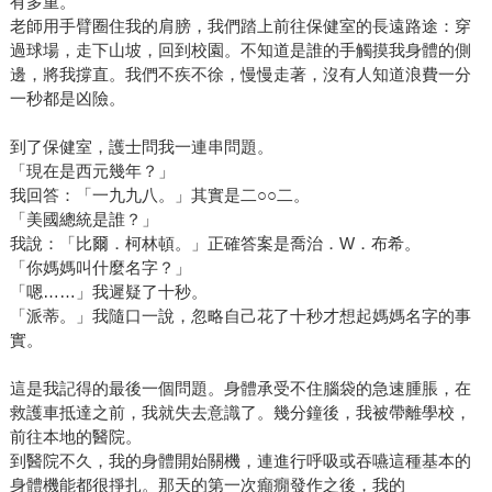
有多重。
老師用手臂圈住我的肩膀，我們踏上前往保健室的長遠路途：穿
過球場，走下山坡，回到校園。不知道是誰的手觸摸我身體的側
邊，將我撐直。我們不疾不徐，慢慢走著，沒有人知道浪費一分
一秒都是凶險。
到了保健室，護士問我一連串問題。
「現在是西元幾年？」
我回答：「一九九八。」其實是二○○二。
「美國總統是誰？」
我說：「比爾．柯林頓。」正確答案是喬治．W．布希。
「你媽媽叫什麼名字？」
「嗯……」我遲疑了十秒。
「派蒂。」我隨口一說，忽略自己花了十秒才想起媽媽名字的事
實。
這是我記得的最後一個問題。身體承受不住腦袋的急速腫脹，在
救護車抵達之前，我就失去意識了。幾分鐘後，我被帶離學校，
前往本地的醫院。
到醫院不久，我的身體開始關機，連進行呼吸或吞嚥這種基本的
身體機能都很掙扎。那天的第一次癲癇發作之後，我的