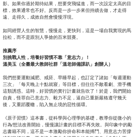
影。如果你過於期待結果，想要突飛猛進，而一次設定太高的目
標，效果通常也不好。反而是一步一步來但持續去做，才走得
遠、走得久，成效自然會慢慢浮現。
如同經營人生的智慧，慢慢走，更快到，這是一場自我實現的馬
拉松，而不是跟別人爭搶的百米競賽。
推薦序
別挑戰人性，培養好習慣不靠「意志力」！
溫美玉（全臺最大教師社群「溫老師備課趴」創辦人）
我們想要運動減肥、戒菸、早睡早起，也訂定了諸如「每週運動
三次」「每天晚上十點就寢」等目標，但往往不敵看劇、滑手機
這類誘惑。這時，好習慣的實行計畫就告吹了！於是，我們開始
自責，怪罪自己意志力、毅力不足，逼自己重新嚴格遵守幾天
後，又重蹈覆轍，陷入無止境的惡性循環。
《原子習慣》這本書，從科學與心理學的基礎，教導你從微小的
行為∕想法改善開始，慢慢讓計畫的目標不再失敗。與印象中的勵
志書籍不同，這不是一本激勵你拚命和本能搏鬥、用意志力苦撐