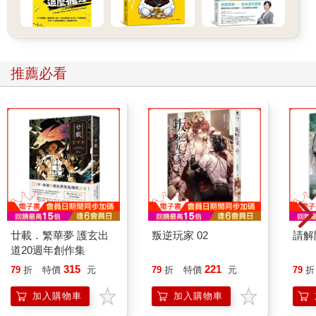
文一小時，你還是沒學會這個語言。我們做出一些改變，成果卻
似乎總是來得不夠快，於是我們回歸先前的慣例。
不幸的是，變化的緩慢步調也同時讓惡習悄悄生根。今天吃一餐
垃圾食物，體重計上的指針不會移動太多；今晚因為加班忽視家
人，他們不會怪你；把當天應該做的案子拖到隔天，通常之後還
推薦必看
是會有時間完成。單一決定很容易被漠視。
然而，當我們日復一日重複百分之一的錯誤，複製不當決策與細
微過錯，並將小藉口合理化，這些小小的選擇就會像以複利計算
一樣，變成有害的後果。這邊退步百分之一，那邊退步百分之一
——最終導致問題的，就是這許多過失的累積。
習慣的改變造成的影響，近似於飛機路線調整區區幾度產生的結
果。假設你要從洛杉磯飛到紐約，如果飛行員從洛杉磯國際機場
起飛時，將飛機的航向往南調三．五度，飛機就不會抵達紐約，
而會降落在華盛頓特區。如此細微的改變——機首偏移幾呎——
在起飛時幾乎難以察覺，但經過橫越整個美國的距離放大之後，
廿載．繁華夢 護玄出
叛逆玩家 02
請解
最終的降落地卻差了好幾百哩。
道20週年創作集
同樣地，日常習慣的微小改變也能將你的人生引導到非常不同的
315
221
79
折
特價
元
79
折
特價
元
79
折
目的地。做出好百分之一或糟百分之一的選擇，在當下似乎沒
差，但是經過橫越一生的時間放大，便會決定你是怎麼樣的人，
加入購物車
加入購物車
或是你能成為怎麼樣的人。造就成功的，是日常習慣，而不是千