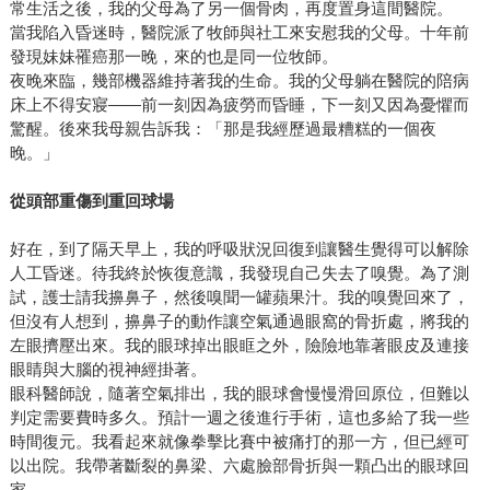
常生活之後，我的父母為了另一個骨肉，再度置身這間醫院。
當我陷入昏迷時，醫院派了牧師與社工來安慰我的父母。十年前
發現妹妹罹癌那一晚，來的也是同一位牧師。
夜晚來臨，幾部機器維持著我的生命。我的父母躺在醫院的陪病
床上不得安寢——前一刻因為疲勞而昏睡，下一刻又因為憂懼而
驚醒。後來我母親告訴我：「那是我經歷過最糟糕的一個夜
晚。」
從頭部重傷到重回球場
好在，到了隔天早上，我的呼吸狀況回復到讓醫生覺得可以解除
人工昏迷。待我終於恢復意識，我發現自己失去了嗅覺。為了測
試，護士請我擤鼻子，然後嗅聞一罐蘋果汁。我的嗅覺回來了，
但沒有人想到，擤鼻子的動作讓空氣通過眼窩的骨折處，將我的
左眼擠壓出來。我的眼球掉出眼眶之外，險險地靠著眼皮及連接
眼睛與大腦的視神經掛著。
眼科醫師說，隨著空氣排出，我的眼球會慢慢滑回原位，但難以
判定需要費時多久。預計一週之後進行手術，這也多給了我一些
時間復元。我看起來就像拳擊比賽中被痛打的那一方，但已經可
以出院。我帶著斷裂的鼻梁、六處臉部骨折與一顆凸出的眼球回
家。