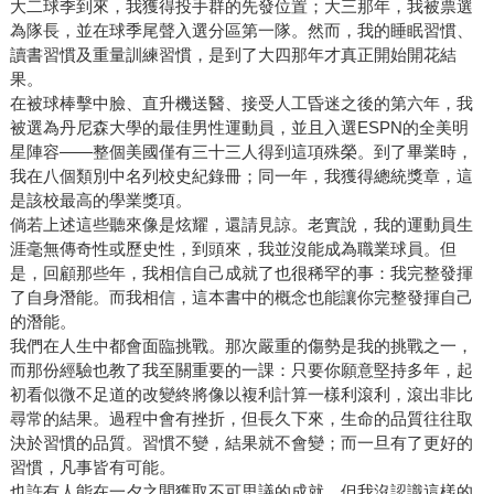
大二球季到來，我獲得投手群的先發位置；大三那年，我被票選
為隊長，並在球季尾聲入選分區第一隊。然而，我的睡眠習慣、
讀書習慣及重量訓練習慣，是到了大四那年才真正開始開花結
果。
在被球棒擊中臉、直升機送醫、接受人工昏迷之後的第六年，我
被選為丹尼森大學的最佳男性運動員，並且入選ESPN的全美明
星陣容——整個美國僅有三十三人得到這項殊榮。到了畢業時，
我在八個類別中名列校史紀錄冊；同一年，我獲得總統獎章，這
是該校最高的學業獎項。
倘若上述這些聽來像是炫耀，還請見諒。老實說，我的運動員生
涯毫無傳奇性或歷史性，到頭來，我並沒能成為職業球員。但
是，回顧那些年，我相信自己成就了也很稀罕的事：我完整發揮
了自身潛能。而我相信，這本書中的概念也能讓你完整發揮自己
的潛能。
我們在人生中都會面臨挑戰。那次嚴重的傷勢是我的挑戰之一，
而那份經驗也教了我至關重要的一課：只要你願意堅持多年，起
初看似微不足道的改變終將像以複利計算一樣利滾利，滾出非比
尋常的結果。過程中會有挫折，但長久下來，生命的品質往往取
決於習慣的品質。習慣不變，結果就不會變；而一旦有了更好的
習慣，凡事皆有可能。
也許有人能在一夕之間獲取不可思議的成就，但我沒認識這樣的