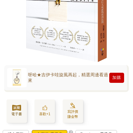
呀哈★吉伊卡哇旋風再起，精選周邊看過
加購
來
寫評價
電子書
喜歡+1
賺金幣
?