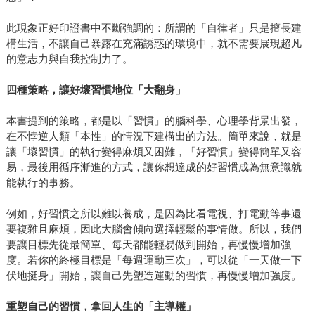
此現象正好印證書中不斷強調的：所謂的「自律者」只是擅長建
構生活，不讓自己暴露在充滿誘惑的環境中，就不需要展現超凡
的意志力與自我控制力了。
四種策略，讓好壞習慣地位「大翻身」
本書提到的策略，都是以「習慣」的腦科學、心理學背景出發，
在不悖逆人類「本性」的情況下建構出的方法。簡單來說，就是
讓「壞習慣」的執行變得麻煩又困難，「好習慣」變得簡單又容
易，最後用循序漸進的方式，讓你想達成的好習慣成為無意識就
能執行的事務。
例如，好習慣之所以難以養成，是因為比看電視、打電動等事還
要複雜且麻煩，因此大腦會傾向選擇輕鬆的事情做。所以，我們
要讓目標先從最簡單、每天都能輕易做到開始，再慢慢增加強
度。若你的終極目標是「每週運動三次」，可以從「一天做一下
伏地挺身」開始，讓自己先塑造運動的習慣，再慢慢增加強度。
重塑自己的習慣，拿回人生的「主導權」