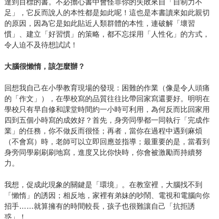
達到目標的書。不必擔心書中會怪罪你的失敗來自「自制力不
足」，它反而說人的本性都是如此呢！這也是本書讀來如此親切
的原因，因為它是如此貼近人類群體的本性，連破解「壞習
慣」、建立「好習慣」的策略，都不忘採用「人性化」的方式，
令人迫不及待想試試！
大腦很懶惰，該怎麼辦？
回想我自己在小學教育現場的發現：困難的作業（像是令人頭痛
的「作文」），在學校寫的品質往往比帶回家寫還要好。明明在
學校只有早自修和課堂時間約一小時可利用，為何反而比回家用
四到五個小時寫的成效好？首先，身旁同學都一同執行「完成作
業」的任務，你不做反而很怪；再者，當你在過程中遇到麻煩
（不會寫）時，老師可以立即回應並指導；最重要的是，當看到
身旁同學刷刷刷地寫，進度又比你快時，你會被激勵而持續努
力。
我想，促成此現象的關鍵是「環境」。在教室裡，大腦找不到
「懶惰」的誘因；相反地，家裡有弟妹的吵鬧、電視和電腦向你
招手……就算擁有的時間較長，孩子也很難讓自己「抗拒誘
惑」！