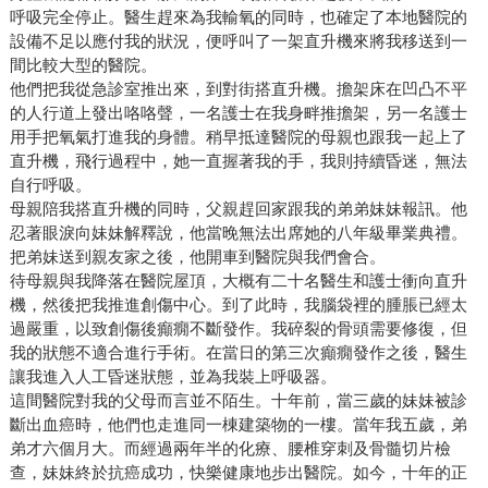
呼吸完全停止。醫生趕來為我輸氧的同時，也確定了本地醫院的
設備不足以應付我的狀況，便呼叫了一架直升機來將我移送到一
間比較大型的醫院。
他們把我從急診室推出來，到對街搭直升機。擔架床在凹凸不平
的人行道上發出咯咯聲，一名護士在我身畔推擔架，另一名護士
用手把氧氣打進我的身體。稍早抵達醫院的母親也跟我一起上了
直升機，飛行過程中，她一直握著我的手，我則持續昏迷，無法
自行呼吸。
母親陪我搭直升機的同時，父親趕回家跟我的弟弟妹妹報訊。他
忍著眼淚向妹妹解釋說，他當晚無法出席她的八年級畢業典禮。
把弟妹送到親友家之後，他開車到醫院與我們會合。
待母親與我降落在醫院屋頂，大概有二十名醫生和護士衝向直升
機，然後把我推進創傷中心。到了此時，我腦袋裡的腫脹已經太
過嚴重，以致創傷後癲癇不斷發作。我碎裂的骨頭需要修復，但
我的狀態不適合進行手術。在當日的第三次癲癇發作之後，醫生
讓我進入人工昏迷狀態，並為我裝上呼吸器。
這間醫院對我的父母而言並不陌生。十年前，當三歲的妹妹被診
斷出血癌時，他們也走進同一棟建築物的一樓。當年我五歲，弟
弟才六個月大。而經過兩年半的化療、腰椎穿刺及骨髓切片檢
查，妹妹終於抗癌成功，快樂健康地步出醫院。如今，十年的正