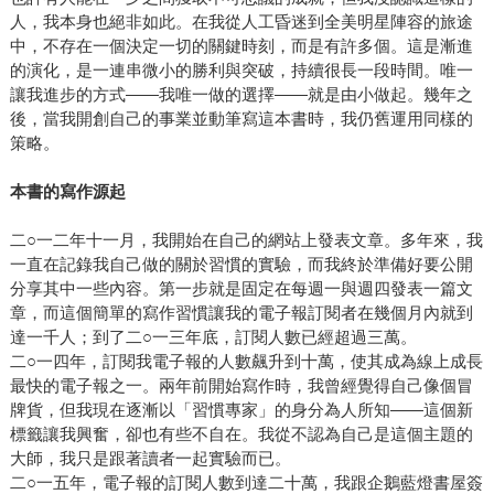
人，我本身也絕非如此。在我從人工昏迷到全美明星陣容的旅途
中，不存在一個決定一切的關鍵時刻，而是有許多個。這是漸進
的演化，是一連串微小的勝利與突破，持續很長一段時間。唯一
讓我進步的方式——我唯一做的選擇——就是由小做起。幾年之
後，當我開創自己的事業並動筆寫這本書時，我仍舊運用同樣的
策略。
本書的寫作源起
二○一二年十一月，我開始在自己的網站上發表文章。多年來，我
一直在記錄我自己做的關於習慣的實驗，而我終於準備好要公開
分享其中一些內容。第一步就是固定在每週一與週四發表一篇文
章，而這個簡單的寫作習慣讓我的電子報訂閱者在幾個月內就到
達一千人；到了二○一三年底，訂閱人數已經超過三萬。
二○一四年，訂閱我電子報的人數飆升到十萬，使其成為線上成長
最快的電子報之一。兩年前開始寫作時，我曾經覺得自己像個冒
牌貨，但我現在逐漸以「習慣專家」的身分為人所知——這個新
標籤讓我興奮，卻也有些不自在。我從不認為自己是這個主題的
大師，我只是跟著讀者一起實驗而已。
二○一五年，電子報的訂閱人數到達二十萬，我跟企鵝藍燈書屋簽