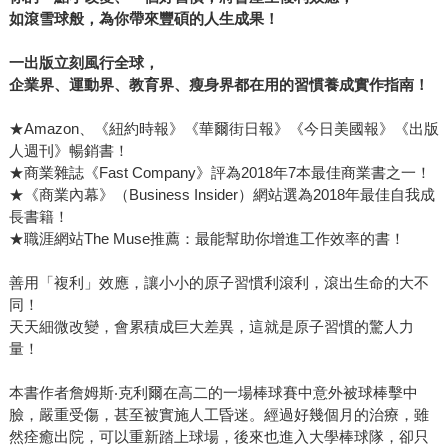
如滾雪球般，為你帶來豐碩的人生成果！
一出版立刻風行全球，
企業界、運動界、教育界、瘦身界都在用的習慣養成實作指南！
★Amazon、《紐約時報》《華爾街日報》《今日美國報》《出版
人週刊》暢銷書！
★商業雜誌《Fast Company》評為2018年7本最佳商業書之一！
★《商業內幕》（Business Insider）網站選為2018年最佳自我成
長書籍！
★職涯網站The Muse推薦：最能幫助你增進工作效率的書！
善用「複利」效應，讓小小的原子習慣利滾利，滾出生命的大不
同！
天天細微改變，會累積成巨大差異，這就是原子習慣的驚人力
量！
本書作者詹姆斯‧克利爾在高二的一場棒球賽中意外被球棒擊中
臉，嚴重受傷，甚至被實施人工昏迷。經過好幾個月的治療，雖
然痊癒出院，可以重新踏上球場，後來也進入大學棒球隊，卻只