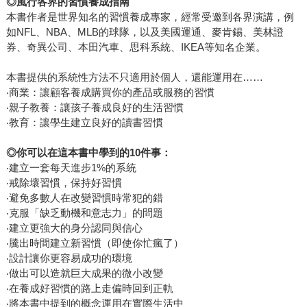
◎
風行各界的習慣養成指南
本書作者是世界知名的習慣養成專家，經常受邀到各界演講，例
如NFL、NBA、MLB的球隊，以及美國運通、麥肯錫、美林證
券、奇異公司、本田汽車、思科系統、IKEA等知名企業。
本書提供的系統性方法不只適用於個人，還能運用在……
‧商業：讓顧客養成購買你的產品或服務的習慣
‧親子教養：讓孩子養成良好的生活習慣
‧教育：讓學生建立良好的讀書習慣
◎
你可以在這本書中學到的
10
件事：
‧建立一套每天進步1%的系統
‧戒除壞習慣，保持好習慣
‧避免多數人在改變習慣時常犯的錯
‧克服「缺乏動機和意志力」的問題
‧建立更強大的身分認同與信心
‧騰出時間建立新習慣（即使你忙瘋了）
‧設計讓你更容易成功的環境
‧做出可以造就巨大成果的微小改變
‧在養成好習慣的路上走偏時回到正軌
‧將本書中提到的概念運用在實際生活中