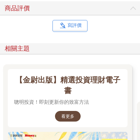
車。
商品評價
當數百個這類微小的改善累積起來，成果來得比所有人的預想都
快。
布萊爾斯福德接掌之後短短五年，英國自行車隊就在二○○八年的
寫評價
北京奧運稱霸公路賽與場地賽項目，拿下六成的金牌，驚天動
地。四年之後，當奧運移師倫敦，他們再次提升水平，創下九項
奧運紀錄與七項世界紀錄。
相關主題
同年，布萊德利．威金斯成了史上第一位贏下環法自行車賽的英
國選手；隔年，換他的隊友克里斯．弗魯姆奪冠，威金斯則接著
贏得二○一五、二○一六與二○一七年的賽事，讓英國隊在六年內
五度於環法自行車賽登頂。
二○○七到二○一七這十年間，英國的自行車選手共計拿下一百七
【金尉出版】精選投資理財電子
十八座世界冠軍、奧運加殘奧金牌共六十六面，以及五次環法自
書
行車賽的勝利。世人普遍認為這是自行車運動史上最成功的一段
表現。
聰明投資！即刻更新你的致富方法
這一切是怎麼發生的？那些乍看之下似乎頂多只能帶來些許不同
的細微改變，如何能讓一群原本很普通的運動員變成世界冠軍？
看更多
小小的改善為什麼可以累積成如此非凡的成果？你又可以怎麼把
這套方法複製到自己的人生中？
複利效應讓小習慣造就大不同