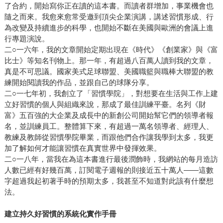
了合約，開始寫你正在讀的這本書。而讀者群增加，事業機會也
隨之而來。我愈來愈常受邀到頂尖企業演講，講述習慣形成、行
為改變及持續進步的科學，也開始不斷在美國與歐洲的會議上進
行專題演說。
二○一六年，我的文章開始定期出現在《時代》《創業家》與《富
比士》等知名刊物上。那一年，有超過八百萬人讀到我的文章，
真是不可思議。國家美式足球聯盟、美國職籃與職棒大聯盟的教
練開始閱讀我的作品，並跟自己的球隊分享。
二○一七年初，我創立了「習慣學院」，對想要在生活與工作上建
立好習慣的個人與組織來說，那成了最佳訓練平臺。名列《財
富》五百強的大企業及成長中的新創公司開始幫它們的領導者報
名，並訓練員工。整體算下來，有超過一萬名領導者、經理人、
教練及教師從習慣學院畢業，而跟他們合作讓我學到太多，我更
加了解如何才能讓習慣在真實世界中發揮效果。
二○一八年，當我在為這本書進行最後潤飾時，我網站的每月造訪
人數已經有好幾百萬，訂閱電子週報的則接近五十萬人——這數
字超過我起初著手時的預期太多，我甚至不知道對此該有什麼想
法。
建立持久好習慣的系統化實作手冊