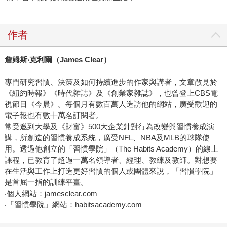
作者
詹姆斯
‧
克利爾（
James Clear
）
專門研究習慣、決策及如何持續進步的作家與講者，文章散見於
《紐約時報》《時代雜誌》及《創業家雜誌》，也曾登上CBS電
視節目《今晨》。每個月有數百萬人造訪他的網站，廣受歡迎的
電子報也有數十萬名訂閱者。
常受邀到大學及《財富》500大企業針對行為改變與習慣養成演
講，所創造的習慣養成系統，廣受NFL、NBA及MLB的球隊使
用。透過他創立的「習慣學院」（The Habits Academy）的線上
課程，已教育了超過一萬名領導者、經理、教練及教師。對想要
在生活與工作上打造更好習慣的個人或團體來說，「習慣學院」
是首屈一指的訓練平臺。
‧個人網站：jamesclear.com
‧「習慣學院」網站：habitsacademy.com