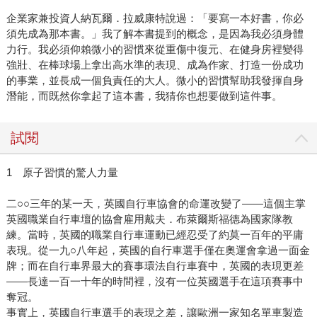
企業家兼投資人納瓦爾．拉威康特說過：「要寫一本好書，你必
須先成為那本書。」我了解本書提到的概念，是因為我必須身體
力行。我必須仰賴微小的習慣來從重傷中復元、在健身房裡變得
強壯、在棒球場上拿出高水準的表現、成為作家、打造一份成功
的事業，並長成一個負責任的大人。微小的習慣幫助我發揮自身
潛能，而既然你拿起了這本書，我猜你也想要做到這件事。
試閱
1 原子習慣的驚人力量
二○○三年的某一天，英國自行車協會的命運改變了——這個主掌
英國職業自行車壇的協會雇用戴夫．布萊爾斯福德為國家隊教
練。當時，英國的職業自行車運動已經忍受了約莫一百年的平庸
表現。從一九○八年起，英國的自行車選手僅在奧運會拿過一面金
牌；而在自行車界最大的賽事環法自行車賽中，英國的表現更差
——長達一百一十年的時間裡，沒有一位英國選手在這項賽事中
奪冠。
事實上，英國自行車選手的表現之差，讓歐洲一家知名單車製造