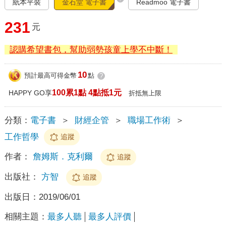
紙本平裝
金石堂 電子書
Readmoo 電子書
231
元
認購希望書包，幫助弱勢孩童上學不中斷！
10
預計最高可得金幣
點
?
100累1點 4點抵1元
HAPPY GO享
折抵無上限
分類：
電子書
＞
財經企管
＞
職場工作術
＞
工作哲學
追蹤
作者：
詹姆斯．克利爾
追蹤
出版社：
方智
追蹤
出版日：
2019/06/01
相關主題：
最多人聽
最多人評價