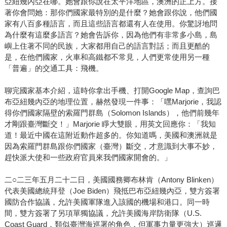
亞紐幾內亞在哪。她會跟你說在太平洋地區，澳洲的正上方。接
著你會問她：那你們國家最特別的是什麼？她會跟你說，他們國
家有八百多種語言，而且這些語言都還有人在使用。你驚訝地問
為什麼有這麼多語言？她會告訴你，因為他們有非常多小島，島
嶼上住著不同的民族，大家都用自己的語言對話；而且更酷的
是，在他們國家，火車和高鐵都不常見，人們更常使用另一種
「普遍」的交通工具：飛機。
聊完國家基本介紹，這時你拿出手機、打開Google Map，查詢巴
布亞紐幾內亞的地理位置，赫然發現一件事：「嘿Marjorie，我認
得你們國家隔壁的索羅門群島（Solomon Islands），他們前幾年
才剛跟臺灣斷交！」Marjorie 睜大雙眼，用英文回應你：「我知
道！最近中國在這附近動作超多的。你知道嗎，美國和澳洲就是
因為索羅門群島跟你們國家（臺灣）斷交，才意識到大事不妙，
趕快派大使和一些政府官員來我們國家開會的。」
二○二三年五月二十二日，美國國務卿布林肯（Antony Blinken）
代表美國總統拜登（Joe Biden）飛抵巴布亞紐幾內亞，雙方簽署
國防合作協議，允許美國軍隊進入該國的機場和港口。同一時
間，雙方簽署了另項單獨協議，允許美國海岸防衛隊（U.S.
Coast Guard，類似臺灣海巡署的角色，但軍事力量更強大）巡邏