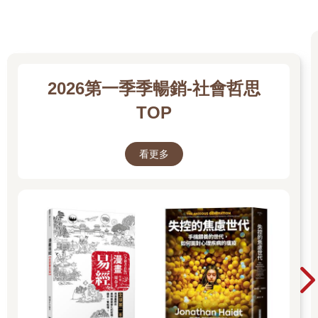
可是雙方討論來討論去，總是找不到共識，尤其俄羅斯說什麼都
不願意降到大家規定的數字。一來這樣他會少賺，二來他不想當
沙烏地阿拉伯的小跟班，他想當家做主。哇，俄羅斯耍脾氣，這
下沙烏地阿拉伯也不爽了。二○二○年三月，沙烏地阿拉伯心一
橫，宣布大幅下調原油出口價格。除此之外，還計畫下個月大幅
2026第一季季暢銷-社會哲思
提高原油產量，每天超過一千萬桶。
TOP
不是啊，全世界都不太需要這麼多石油了，沙烏地阿拉伯你還增
產，這豈不是提油救火嗎？總之在報復性降價之後，油價來到一
看更多
桶只要三十美元。這是什麼概念？就是連一桶可樂都比一桶石油
貴的意思。所以在二○二○年四月左右，你有沒有覺得去加油時，
油錢都便宜得要死。怎麼以前要一百元的現在都加不到六十元，
還一度懷疑是不是加油站工讀生都沒幫你加滿？還是政府體恤人
民工作辛苦，幫大家調降油價？不是的。仔細看，油價其實是跟
著國際局勢波動的，跟國內政治沒太大關聯。
這就是我說的，國際局勢影響你的生活決策。今天如果你是做國
際貿易的，要計算貨櫃進出口的成本，就不能不搞清楚現在的國
際脈動；如果你是家裡正準備要裝潢，選用的是進口大理石和特
殊油漆，就必須接受進口成本漲價的事實，或是乾脆延後裝修。