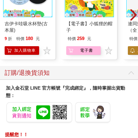
所以讀國際新聞不是拿來炫耀我們多有國際觀；相反的，它能讓
你的生活變得更可預測。你有機會判斷油價什麼時候會漲，股票
哪時候跌，還能知道哪時候去歐洲旅遊不安全（是的，就算是歐
洲也有不安全的時候），或是晚一點換日幣會比較划算。我一直
吉伊卡哇吸水杯墊(古
【電子書】小狐狸的帽
連同
都覺得，越認識外面的世界，越能明辨近在咫尺的危險。
本屋)
子
（全
180
259
9
折
特價
元
特價
元
特價
更重要的是，多看國外發生的事，有助於我們解讀國內各種現
象。臺灣吵著要不要核食和萊豬，那國外都怎麼做？歐美各大媒
加入購物車
電子書
體都在分析臺灣海峽的軍事布局，那我們自己該怎麼看待軍售
案？越南和新加坡為什麼可以在各大國際組織穿梭自如，臺灣能
否效法？讀國際新聞除了優化個人和家庭生活的決策，更是因為
訂購/退換貨須知
他山之石可以攻錯。把國際歷史經驗套用到臺灣處境，那股不安
和不確定感，將會漸漸消弭。
加入金石堂 LINE 官方帳號『完成綁定』，隨時掌握出貨動
＊為什麼國際新聞這麼難讀？
態：
以前我們總嫌臺灣沒有國際新聞，每次去小吃店用餐，在店裡坐
了一個半小時，電視臺放送的國際新聞大概不超過十分鐘。但其
實臺灣有許多國際新聞可看。（中略）……或許看到這本書的當
下，某些節目基於各種原因收掉了，但這不妨礙我們得出一個結
提醒您！！
論：臺灣是有國際新聞的，而且願意投入資源的媒體並不少。