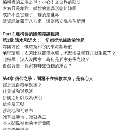
編輯者的立場之爭：小心中文世界的陷阱
左右只是相對：媒體的意識形態矩陣圖
或許不是它變了，變的是世界
讓資訊從四面八方來，讓媒體立場為你所用
Part 2 建構你的國際識讀框架
第3章 遠水和近火：一切都從地緣政治說起
鄰國方位：俄羅斯和它的東歐鄰居們
地理環境：衣索比亞蓋個水壩，怎麼埃及和蘇丹就生氣了？
北極圈：沒人沒國家，為何是兵家必爭之地？
自然資源：你家有哪些值錢的東西？
第4章 信仰之爭：問題不在宗教本身，是有心人
都是源自穆罕默德？
什葉派和遜尼派
伊朗之所以成為伊朗
信仰及王朝
沙烏地和瓦哈布
誰掌握勝地，誰就為王
令人聞風喪膽的伊斯蘭國
誰是恐怖組織