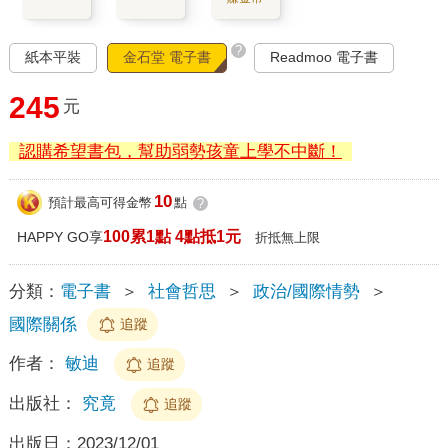
?
紙本平裝
金石堂 電子書
Readmoo 電子書
245
元
認購希望書包，幫助弱勢孩童上學不中斷！
10
預計最高可得金幣
點
?
100累1點 4點抵1元
HAPPY GO享
折抵無上限
分類：
電子書
＞
社會哲思
＞
政治/國際情勢
＞
國際關係
追蹤
作者：
敏迪
追蹤
出版社：
究竟
追蹤
出版日：
2023/12/01