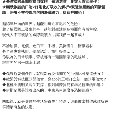
★
臺灣國際新聞指標自媒體「敏迪選讀」創辦人首部著作！
★
幽默詼諧的口吻×好消化好吸收的解析×親近無距離的閱讀體
驗，培養不被帶風向的國際識讀力，從這裡開始！
越認識外面的世界，越能明辨近在咫尺的危險；
越了解國際上發生的事，越能對生活的各種面向有所掌控。
現代人不可或缺的國際識讀力，讓我們一起養成！
不論油價、電價、進口車、手機、美豬澳牛、醫療器材，
甚至是專業執照、學歷認定、旅行簽證……
你以為的日常瑣事，背後都有一顆圓滾滾的毛線球，
跟世界的另一端牽上線！
◆俄羅斯耍個任性，就讓新冠疫情期間的油價比可樂還便宜？
◆歐盟與科技巨頭開個會，寫app的工程師立刻一個頭兩個大？
◆北極圈明明又冷又荒涼，卻對國際貿易有舉足輕重的影響？
◆伊斯蘭國是誰養出來的，中東為何這麼多恐怖組織？
國際觀，就是讓你的生活變得更可預測，進而做出對你或你所在
群體最有益的決定。