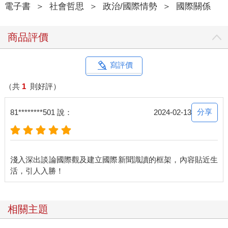
電子書
＞
社會哲思
＞
政治/國際情勢
＞
國際關係
二○二○年二月，全球疫情大爆發，各國宣布關閉邊境，飛機停
飛，郵輪停駛。隨著經濟活動逐漸停擺，全球的石油需求也跟著
商品評價
降低。畢竟都不出門了，哪還需要加油呢？當需求降低，價格也
就會跟著下調。全球石油價格慢慢從一桶八十美元，跌價到一桶
四十美元，攔腰折半。以上是需求者造成的跌價。但要注意，這
寫評價
還不是壓垮油價的最後一根稻草，沙烏地阿拉伯和俄羅斯的吵架
才是。
（共
1
則好評）
沙烏地阿拉伯是石油輸出國組織（OPEC）的主導者。這個組織
分享
81********501 說：
2024-02-13
規範各個石油輸出國的售出價格是高是低、要輸出多少桶，目的
是為了鞏固這些石油國家的共同利益，避免有某個國家刻意削價
競爭，陷入油價的惡性循環。
淺入深出談論國際觀及建立國際新聞識讀的框架，內容貼近生
鏡頭轉到另一個主角──俄羅斯。俄羅斯也是石油大國，卻不在
OPEC內，並和其他九個同樣不在OPEC內的石油輸出國組成一
隊，稱做「non-OPEC」。有一天，OPEC和non-OPEC在聊天，
他們突然靈機一動，發現欸如果我們兩邊都少生產一些，維持市
場上的石油稀缺性，這樣油價就會一直很漂亮，豈不樂哉？這個
相關主題
組合就被稱為「OPEC+」。