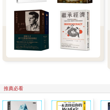
當你掌握國際局勢，你才能提早預測自己何時要加油，或是要不
要多囤一些原料，以度過長途運送的能源寒冬。這就是我說的國
際觀：你掌握了油價漲跌的趨勢，進而做出對你或你所在群體最
有益的決定。
不只是石油，電費、天然氣亦然。我們把鏡頭轉向中國。二○二一
年十月，中國即將進入冷峭的冬天。就在大家包袱款款準備回家
鄉放十一長假時，中共政府突然宣布東北一帶開始限電，高耗能
的工廠統統停工，就連路上紅綠燈都不給亮。東北人苦不敢言，
在外地的東北人更糾結：要不要回家呢？老家現在限電沒暖氣，
還是我就先待在原地？
看似中國國內的民生問題，背後又是各種國際局勢盤根錯節。
中國政府手段做得絕是一回事，但主因其實是國際煤價大漲，再
加上中國和澳洲打貿易戰，中國主動宣布停止進口澳洲煤礦，少
推薦必看
了一個重要煤礦來源。這時候可能有人說，中國自己不是也有產
煤嗎？地理課本都有教，山西的煤礦是出了名的多啊。這時候又
再拉出另一個國際局勢的遠因──解決地球暖化。身為全球前幾大
碳排放國，習近平到處跟國際組織和各國領袖開支票，信誓旦旦