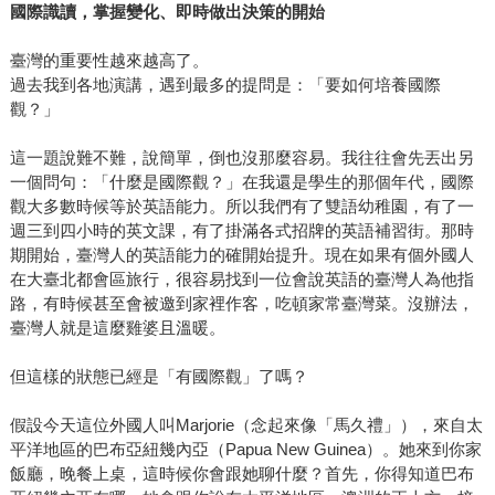
國際識讀，掌握變化、即時做出決策的開始
臺灣的重要性越來越高了。
過去我到各地演講，遇到最多的提問是：「要如何培養國際
觀？」
這一題說難不難，說簡單，倒也沒那麼容易。我往往會先丟出另
一個問句：「什麼是國際觀？」在我還是學生的那個年代，國際
觀大多數時候等於英語能力。所以我們有了雙語幼稚園，有了一
週三到四小時的英文課，有了掛滿各式招牌的英語補習街。那時
期開始，臺灣人的英語能力的確開始提升。現在如果有個外國人
在大臺北都會區旅行，很容易找到一位會說英語的臺灣人為他指
路，有時候甚至會被邀到家裡作客，吃頓家常臺灣菜。沒辦法，
臺灣人就是這麼雞婆且溫暖。
但這樣的狀態已經是「有國際觀」了嗎？
假設今天這位外國人叫Marjorie（念起來像「馬久禮」），來自太
平洋地區的巴布亞紐幾內亞（Papua New Guinea）。她來到你家
飯廳，晚餐上桌，這時候你會跟她聊什麼？首先，你得知道巴布