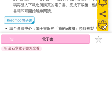
了，大概只有國際新聞從業人員有那個美國時間，每天走訪各家
碼再登入下載您所購買的電子書。完成下載後，點選任一
網站，一篇一篇點開來看。
書籍即可開始離線閱讀。
過度分散的新聞來源，使得我們像在雲裡霧裡登山的旅人，我們
都知道要往上走，但往上的路是哪一條？怎麼走才不費力？這些
請至會員中心→電子書服務「我的e書櫃」領取複製『兌換
都沒人整理啊。
碼』至電子書服務商Readmoo進行兌換。
電子書
這是個結構性問題。各家媒體試圖提供優質的國際新聞，但是資
退換貨須知：
源有限，只能播出零星時段，提供短篇、吸引眼球的主題。當國
※ 金石堂電子書怎麼看
因版權保護，您在金石堂所購買的電子書僅能以金石堂專屬
際新聞成了媒體產業鏈中枝微末節的眾多分支之一，就成了雞生
的閱讀軟體開啟閱讀，無法以其他閱讀器或直接下載檔案。
蛋蛋生雞，你怪我我怪你的惡性循環。因為產業不夠健全，無法
依據「消費者保護法」第19條及行政院消費者保護處公告之
培養一個系統性、專門報導國際新聞的媒體，就造成我們現在看
「通訊交易解除權合理例外情事適用準則」，非以有形媒介
到的「來源分散」。當來源越分散，越會造成閱聽者相當大的學
提供之數位內容或一經提供即為完成之線上服務，經消費者
習負擔。
事先同意始提供。（如：電子書、電子雜誌、下載版軟體、
第二個問題，疏離感。
虛擬商品…等），
不受「網購服務需提供七日鑑賞期」的限
制
。為維護您的權益，建議您先使用「試閱」功能後再付款
國際新聞要成為一個被重視的主題，最優先要解決的是大眾的疏
購買。
離感。
以前我都跟別人說，「敏迪選讀」的使命就是拉近臺灣人與國際