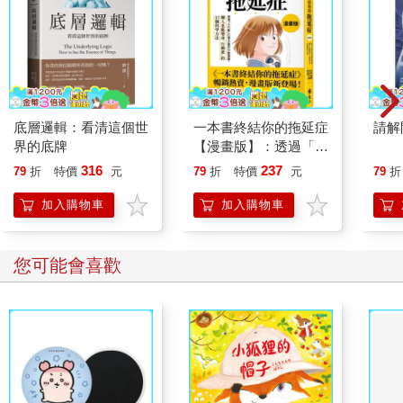
要在二○三○年碳達峰（意指二氧化碳排放量達到歷史最高值，達
峰之後進入逐步下降階段，是碳中和的前置條件），二○六○年碳
中和。這些話他在外頭喊得震天價響，回到國內可不能變成芭樂
票，所以中國政府一直想辦法控制國內碳排放。
尷尬的是，同一時間，中央政府又持續要地方繳出經濟成績單，
趁著全球疫情嚴重，迅速拿回世界工廠的地位。於是全國工廠產
底層邏輯：看清這個世
一本書終結你的拖延症
請解
能全開，二○二一年第一季就拚出一波一八．三％的經濟成長率。
界的底牌
【漫畫版】：透過「小
行動」打開大腦的行動
這下可好，說好節能減碳，結果你給我搞出更多碳排。再加上中
316
237
79
折
特價
元
79
折
特價
元
79
折
開關，懶人也能變身
國大多是老舊礦場，不僅碳排汙染嚴重，更是常常發生工安事
「行動派」的37個科
故，於是中國政府乾脆宣布山西煤礦停止開挖，復工率給我降到
加入購物車
加入購物車
學方法
五○％以下。我不允許你們挖煤礦，你們就沒煤可燒，就可以快速
降低碳排放了。
您可能會喜歡
再一次，看似國內政治影響中國限電，實際上關乎全球原物料價
格、中國和澳洲的恩怨情仇，以及想都沒想過的氣候變遷。如果
東北人民沒有看國際新聞，恐怕會以為國家是不是窮到沒錢發
電。相反的，如果有人深謀遠慮想得精，說不定早就囤好柴火，
或是早就到南方另謀生路了。