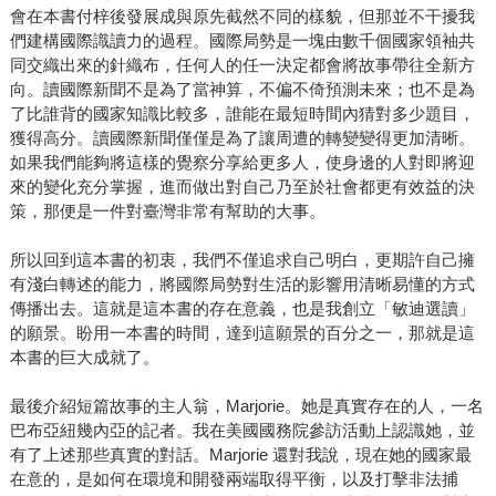
會在本書付梓後發展成與原先截然不同的樣貌，但那並不干擾我
們建構國際識讀力的過程。國際局勢是一塊由數千個國家領袖共
同交織出來的針織布，任何人的任一決定都會將故事帶往全新方
向。讀國際新聞不是為了當神算，不偏不倚預測未來；也不是為
了比誰背的國家知識比較多，誰能在最短時間內猜對多少題目，
獲得高分。讀國際新聞僅僅是為了讓周遭的轉變變得更加清晰。
如果我們能夠將這樣的覺察分享給更多人，使身邊的人對即將迎
來的變化充分掌握，進而做出對自己乃至於社會都更有效益的決
策，那便是一件對臺灣非常有幫助的大事。
所以回到這本書的初衷，我們不僅追求自己明白，更期許自己擁
有淺白轉述的能力，將國際局勢對生活的影響用清晰易懂的方式
傳播出去。這就是這本書的存在意義，也是我創立「敏迪選讀」
的願景。盼用一本書的時間，達到這願景的百分之一，那就是這
本書的巨大成就了。
最後介紹短篇故事的主人翁，Marjorie。她是真實存在的人，一名
巴布亞紐幾內亞的記者。我在美國國務院參訪活動上認識她，並
有了上述那些真實的對話。Marjorie 還對我說，現在她的國家最
在意的，是如何在環境和開發兩端取得平衡，以及打擊非法捕