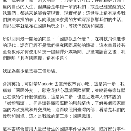
成「我的事」和「別人的事」，只要安分守己，便能顧好方圓十
里內自己的人生。但無論是年輕一輩的我們，或是已經覺醒的父
執輩們，都越來越能看清現實。現實就是：這世界上還有眾多我
們無法掌握的事，以肉眼無法察覺的方式深深影響我們的生活。
而那些事就散布在國際局勢之中，等我們探訪和揭露。
所以回到最一開始的問題：「國際觀是什麼？」在科技飛快進步
的現代，語言已經不是我們探究國際局勢的障礙，這本書最後甚
至會教你如何使用科技一鍵翻譯外媒新聞。那撇開語言之後，我
們距離「具有國際觀」還有多遠？
我認為至少還需要三個步驟。
會講英語，可以帶Marjorie 去臺灣夜市買小吃，這是第一步，我
稱做「國民外交」。願意花點心思讀國際新聞，並曉得每家媒體
正在餵給你什麼價值觀，這是第二步，也是近幾年人們常說的
「媒體識讀」。但是讀得懂國際間的恩怨情仇，了解每個國家面
臨的內政挑戰和外交風險，進而映照回臺灣內部，看清楚我們的
優勢和困境，這才是我說的第三步：國際識讀。
這本書將會使用大量已發生的國際事件做為舉例。或許部分事件