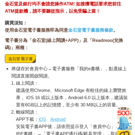
金石堂及銀行均不會請您操作ATM! 如接獲電話要求您前往
既然如此，為什麼我們還是覺得國際新聞很難讀？為什麼總覺得
ATM提款機，請不要聽從指示，以免受騙上當！
打開電視，新聞臺都是貓狗大戰海鮮鍋？我們跟認真做國際新聞
購買須知：
的媒體之間，彷彿米開朗基羅的〈創造亞當〉，彼此都伸長手
使用金石堂電子書服務即為同意
金石堂電子書服務條款
。
指，卻總是觸碰不到、遍尋不著。不用說老百姓一直抱怨臺灣沒
有國際新聞了，國際新聞從業人員可能也正哀號著，世界上最遠
電子書分為「金石堂(線上閱讀+APP)」及「Readmoo(兌換
的距離，就是我就在每天晚上七點到八點某某電視臺，向你播報
碼)」兩種：
國際新聞，但你卻不知道我在這裡。
一定是哪裡出了問題。
將儲存於會員中心→電子書服務「我的e書櫃」，點選線上
閱讀直接開啟閱讀。
第一個癥結點在於過度分散。
線上閱讀：
建議使用Chrome、Microsoft Edge 有較佳的線上瀏覽效
我們剛剛講了這麼多電視臺節目，我也會把一些文字型網路媒體
資源放到〈附錄〉做為延伸閱讀，這樣看來，似乎有很多工具了
果， iOS 16 或以上版本，Android 6.0 以上版本，建議裝
呀，怎麼我們還是不得其門而入？主要原因在於來源的過度分
置有6GB以上的記憶體，至少有 30 MB以上的容量。
散。如果你不是一天二十四小時都守在電視機前的大樓保全或小
離線閱讀：
吃店阿姨，你很難等到每個整點新聞裡頭那短短十分鐘的
APP下載：
iOS
Android
airtime（播報時間）。如果沒有上述整理，你大概也不知道電視
安裝電子書APP後，請依照提示登入「會員中心」→「我
臺那麼用心，有專屬國際新聞的電視節目。網路新聞就更不用說
的E書櫃」→「電子書APP通行碼/載具管理」，取得通行