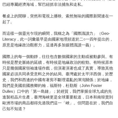
巴紐專屬經濟海域，幫巴紐抓非法捕魚和走私。
餐桌上的閒聊，突然和電視上播映、索然無味的國際新聞連在一
起了。
而這樣一個靈光乍現的瞬間，我稱之為「國際識讀力」（Geo-
Literacy，此一詞彙最早是由國家地理頻道於二○一四年提出的，
原意是地緣政治觀察力，這邊再多加媒體識讀一義）。
國際上的每一個動靜，往往包含數個國家的主動或被動參與。有
時候是歷史脈絡的延續，有時候是地緣政治的較勁。有時候原本
只是幾個國家領袖逢場作戲，但演著演著也成了真實，導致其他
國家必須共同承受意料之外的結局。臺灣處於太平洋西側，於歷
史，我們和西邊的中國有著剪不斷理還亂的渾沌關係；於地緣，
我們是美國前國務卿約翰．福斯特．杜勒斯（John Foster
Dulles）口中的「第一島鏈」；於經貿，我們掌握全球九成的先
進製程晶片生產，臺灣海峽更是全球重要航道，日本和南韓賣到
歐洲市場的商品都得先過我們這一「峽」。但問題在於，我們自
己知不知道？