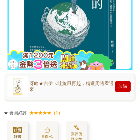
呀哈★吉伊卡哇旋風再起，精選周邊看過
加購
來
★
會員好評
★★★★★（1）
寫評價
好書
喜歡+1
賺金幣