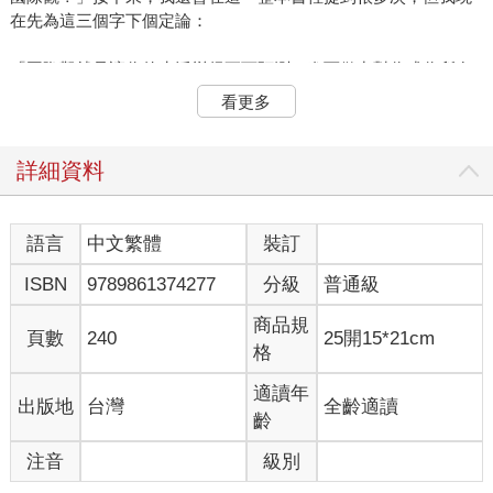
在先為這三個字下個定論：
「國際觀就是讓你的生活變得更可預測，進而做出對你或你所在
群體最有益的決定。」
看更多
＊如果能預測油價那就太好了
詳細資料
我舉一個每個人日常都會遇到的例子──油價。
石油和它的副產物充斥在我們的生活之中。你騎機車加的油、路
語言
中文繁體
裝訂
上踩著的瀝青、受傷塗抹的凡士林、孩子玩的塑膠樂高、打掃用
ISBN
9789861374277
分級
普通級
的橡膠手套，這些統統都是從石油延伸而成的各樣石化產品。所
以你取得這些日常用品的成本，奠基在最上游的價格──油價。那
商品規
油價又是因為什麼而浮動呢？以經濟學角度來說很簡單，就是供
頁數
240
25開15*21cm
格
需平衡。需求大於供給，油價就會漲，反之則跌。但這個供需不
是只看終端消費者，有時候我們更需著眼於供給者。石油在眾多
適讀年
出版地
台灣
全齡適讀
產油國中，大多是國營獨占企業，不是由王室掌控，就是政府列
齡
管為國營企業。
注音
級別
我們就以二○二○年破天荒的油價大跌為例。