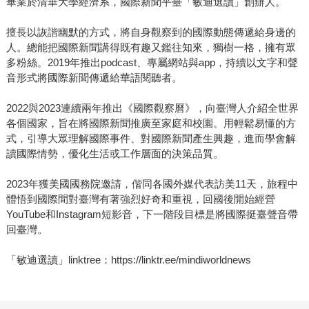
畢業於清華大學經濟系，國際新聞平臺「敏迪選讀」創辦人。
擅長以詼諧幽默的方式，將自身觀察到的國際動態傳遞給身邊的
人。總能把國際新聞講得既有趣又鑑往知來，獨樹一格，擁有眾
多粉絲。2019年推出podcast、專屬網站與app，持續以文字和聲
音形式將國際新聞傳遞給華語閱聽者。
2022與2023連續兩年推出《國際觀察曆》，向臺灣人介紹全世界
各個國家，旨在將國際新聞推廣至家庭和校園。用輕鬆易懂的方
式，引導大眾理解國際事件、對國際新聞產生興趣，進而學會解
讀國際情勢，優化生活或工作層面的決策品質。
2023年獲美國國務院邀請，偕同各國外媒代表訪美11天，旅程中
體悟到國際間對臺灣有著強烈好奇和重視，回國後開始經營
YouTube和Instagram短影音，下一階段目標是將國際挺臺聲音帶
回臺灣。
「敏迪選讀」linktree：https://linktr.ee/mindiworldnews