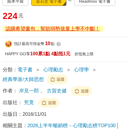
紙本平裝
金石堂 電子書
Readmoo 電子書
224
元
認購希望書包，幫助弱勢孩童上學不中斷！
10
預計最高可得金幣
點
?
100累1點 4點抵1元
HAPPY GO享
折抵無上限
分類：
電子書
＞
心理勵志
＞
心理學
＞
經典學派/大師思想
追蹤
作者：
岸見一郎
、
古賀史健
追蹤
出版社：
究竟
追蹤
出版日：
2016/11/01
相關主題：
2026上半年暢銷榜－心理勵志榜TOP100