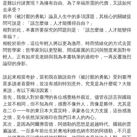
是難以付諸實現？為擁有自由、為了幸福所需的代價，又該如何
去承受？
前作《被討厭的勇氣》論及人生中的多項課題，其核心的關鍵提
問可說是：「該怎麼做，人才能獲得自由？」
相對於此，本書所要探究的問題則是：「該怎麼做，人才能變得
幸福？」
相較於前作，這位年輕人將以更為激昂、時而情緒化的方式去質
問哲學家；哲學家則以更堅毅、間或嚴厲的言詞與態度來面對年
輕人。正有如岸見老師與我為本書執筆的過程中，一再反覆激烈
論辯的身影。
說起來相當奇妙，當初我在聽說前作《被討厭的勇氣》受到臺灣
眾多讀者喜愛時，並沒有感到特別意外。究竟是為什麼呢？大致
來說，有以下兩項因素：
首先，我個人對於臺灣的各位感覺格外親近。儘管在語言與國籍
上並不相同，但不知為何，感覺不像外人，而像是夥伴。尤其是
在二Ｏ一一年的東日本大震災時，承蒙各位大力支援，這份感激
之情，至今依然深深烙印在我們日本人的內心。
其次，是因為阿爾弗雷德．阿德勒的思想是超越時代、國籍的普
遍論述。一百多年前出生於奧地利維也納市郊的阿德勒，不只是