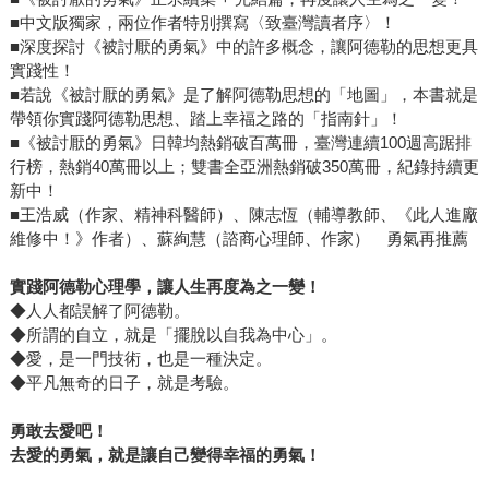
■中文版獨家，兩位作者特別撰寫〈致臺灣讀者序〉！
■深度探討《被討厭的勇氣》中的許多概念，讓阿德勒的思想更具
實踐性！
■若說《被討厭的勇氣》是了解阿德勒思想的「地圖」，本書就是
帶領你實踐阿德勒思想、踏上幸福之路的「指南針」！
■《被討厭的勇氣》日韓均熱銷破百萬冊，臺灣連續100週高踞排
行榜，熱銷40萬冊以上；雙書全亞洲熱銷破350萬冊，紀錄持續更
新中！
■王浩威（作家、精神科醫師）、陳志恆（輔導教師、《此人進廠
維修中！》作者）、蘇絢慧（諮商心理師、作家） 勇氣再推薦
實踐阿德勒心理學，讓人生再度為之一變！
◆人人都誤解了阿德勒。
◆所謂的自立，就是「擺脫以自我為中心」。
◆愛，是一門技術，也是一種決定。
◆平凡無奇的日子，就是考驗。
勇敢去愛吧！
去愛的勇氣，就是讓自己變得幸福的勇氣！