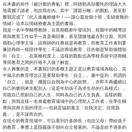
在本書的前作《被討厭的勇氣》裡，阿德勒具顛覆性的理論大大
地震撼了讀者，包括我在內。其中「課題分離」的觀點，甚至影
響我完成了《此人進廠維修中！──讓心靈放個小假，安頓複雜的
情緒》這本以情緒療癒為主題的書籍。
我是一名中學輔導教師，在長期觀察中發現到，校園中的輔導諮
商與教育工作似乎一直是兩回事，甚至隱微地處在對立面。而阿
德勒心理學主張，諮商師的任務就是再教育，而教育工作者則要
像諮商師一樣陪伴學生；不論諮商或教育，目的都是幫助個體朝
向「自立」。在某種程度上，這樣的觀點也為學校系統中諮商輔
導與教育之間的扞格不入做了解套。
令人興奮的是，本書探討的各種主題正是以教育場域為核心，其
中揭示的教育理念正是要幫助學生「自立」。書中提到，所謂的
「自立」，就是「擺脫以自我為中心的狀態」，亦即不再繼續以
自己的脆弱來支配別人（這是年幼孩子為求生存的行為模式），
而能自己照顧自己的人生，同時為自己的人生負責。這樣的觀
點，與我這樣一名身處教育場域中的心理助人工作者，在學生輔
導與諮商方面的理念──也就是協助案主「自我決定、自我負
責」，是不謀而合的。
在現今的教育現場中，可以看到許多師長（包括父母）帶給孩子
的教育，事實上是阻礙孩子朝向自立發展的。不論是給予過多的