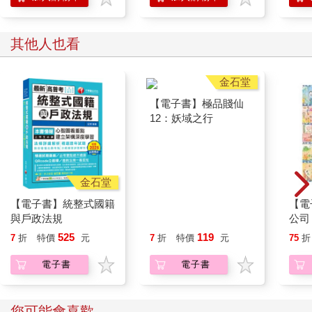
哲學家 假設現在的你正為人生苦惱好了，而且你是想要改變
的。可是所謂的改變自己，同時也意味著要放棄「眼前的自
己」，做個了斷。否定「眼前的自己」，並且為了不讓他再度出
其他人也看
現，要將他埋進墳墓裡。因為必須做到那種地步，才會重生蛻變
成「嶄新的自己」。
這麼說來，就算你對現狀有許多不滿，但真的有辦法因為這樣就
選擇「死亡」嗎？能夠因為這樣投身跳入深不見底的黑暗中
嗎？……這件事並沒有那麼簡單。
所以人們不會試圖去改變，再怎麼痛苦，也想「照現在這樣就
好」。然後為了肯定自己的現狀，找尋「照現在這樣就好」的說
金石堂
金石堂
詞去過日子。
【電子書】統整式國籍
【電子書】極品賤仙
【電
與戶政法規
12：妖域之行
公司
年輕人 嗯。
525
119
7
折
特價
元
7
折
特價
元
75
折
哲學家 那麼，你認為當一個人試著要積極肯定「現在的自己」
電子書
電子書
時，這個人會用什麼樣的色調去裝扮過去呢？
年輕人 啊，也就是說……
您可能會喜歡