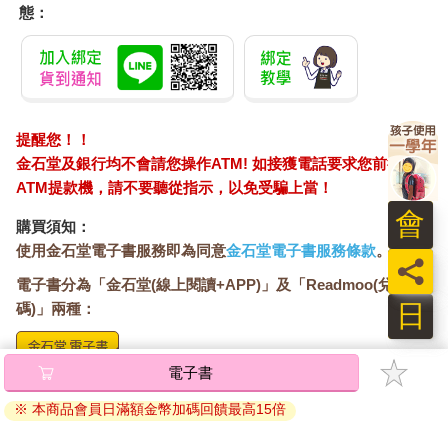
態：
哲學家 有很多大人會如此辯解。可是這並不會改變藉由暴
「力」來壓制對方的事實。甚至可以說，越是帶有「我是在做好
事」這種想法的人，越是惡質。
年輕人 才不是那樣！您聽好了，憤怒是讓情緒爆發，變得無法
冷靜判斷。以這樣的定義來說，我在責罵孩子的時候根本沒有情
提醒您！！
緒化！我不是怒氣衝天，而是經過盤算，很冷靜地在責罵。希望
金石堂及銀行均不會請您操作ATM! 如接獲電話要求您前往
您不要把我和那些情緒激昂忘我的人混為一談！
ATM提款機，請不要聽從指示，以免受騙上當！
哲學家 或許是那樣也說不定。也就是說，那只是一把沒裝子彈
會
購買須知：
的槍囉。可是在學生們看來，槍口朝著自己的事實是不變的。不
使用金石堂電子書服務即為同意
金石堂電子書服務條款
。
管裡面有沒有裝上子彈，你就是一手拿著槍在進行溝通。
員
電子書分為「金石堂(線上閱讀+APP)」及「Readmoo(兌換
年輕人 那麼我大膽地問一句：要是對方就像拿著刀子、跟你對
日
碼)」兩種：
峙著的凶惡犯人，他不但犯了罪，還主動挑釁。這就像是要引人
注意或挑起權力鬥爭之類的行為。那麼，我手裡拿著槍溝通又有
哪裡不對了？否則要怎麼樣維護法律和秩序？
將儲存於會員中心→電子書服務「我的e書櫃」，點選線上
閱讀直接開啟閱讀。
哲學家 面對孩子的脫序行為時，父母或教育工作者應該做的是
線上閱讀：
什麼？阿德勒說：「捨棄法官的立場吧！」你並沒有被賦予審判