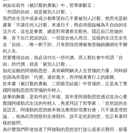
例如在前作《被討厭的勇氣》中，哲學家斷言：
「所謂的自由，就是被別人討厭。」
我們在生活中或多或少都希望自己不要被別人討厭。然而光是顧
慮著「不讓任何人討厭」來過日子，勢必得面臨極為不自由的生
活方式，這也是事實。總是對周遭察言觀色、隱忍自己想做的
事、吞下自己想說的話、一切迎合他人而活。這樣的生活完全失
去「自由」，唯一剩下的，只有那段彷彿被無形枷鎖捆綁住手腳
的人生。
想要獲得自由，就必須付出一些代價。而人類社會中所謂「自
由」的代價，就是「被別人討厭」。
如此這般的阿德勒思想，具有瞬間解決人生苦惱的力量，同時卻
也因為所需的「代價」過於龐大，而伴隨著實行上的困難。
於本書《被討厭的勇氣 二部曲完結篇》中登場的，正是為了實
踐阿德勒思想而苦惱的年輕人。
故事的舞臺，是前作的三年後。當年受阿德勒思想感召並決心要
實踐阿德勒式生活的年輕人，再度拜訪了哲學家：「您所說的全
是謊言。阿德勒的思想根本無法應用於現實社會，只不過是理想
論。」他為此而憤怒到全身顫抖。說不定此刻的您，也正有著同
樣的疑問。
為什麼我們即使知道了阿德勒的思想並打從心底表示贊同，卻還