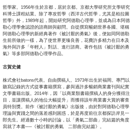
哲學家。1956年生於京都，居於京都。京都大學研究所文學研究
科博士課程結業。除了專攻哲學（西洋古代哲學，尤其是柏拉圖
哲學）外，1989年起，開始研究阿德勒心理學，並成為日本阿德
勒心理學會認證的諮商師與顧問。自從撰寫暢銷世界各國、堪稱
阿德勒心理學的新經典著作《被討厭的勇氣》後，便如同阿德勒
生前所做的一樣，為了使世界更臻良善，花費許多精力在日本及
海外與許多「年輕人」對話、進行諮商。著作包括《被討厭的勇
氣》等多部阿德勒心理學作品。
古賀史健
株式會社batons代表。自由撰稿人。1973年出生於福岡。專門以
聽寫記錄的方式從事書籍撰寫，參與過許多暢銷商業書刊與紀實
文學書籍出版。2014年，因「以商業類書籍撰稿人的身分獲得注
目，並讓撰稿人的地位大幅提升」而獲得該年商業書大賞的審查
員特別獎。前作《被討厭的勇氣》出版後，由於對阿德勒心理學
理論與實踐之間的落差感到困惑，於是再度前往京都探訪岸見一
郎先生。經過數十小時的討論，以「勇氣二部曲」完結篇的角度
寫就了本書──《被討厭的勇氣 二部曲完結篇》。