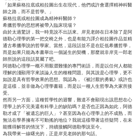
「如果蘇格拉底或柏拉圖出生在現代，他們或許會選擇精神科醫
師之路，而不是哲學。」
蘇格拉底或柏拉圖成為精神科醫師？
希臘哲學的思想將被帶入臨床現場？
由於太過驚訝，我一時竟說不出話來。岸見老師在日本除了是阿
德勒心理學的第一把交椅之外，也是有能力譯介柏拉圖作品並精
通古希臘學說的哲學家。當然，這段話並不是在貶低希臘哲學，
而是如果只能為本書舉出一個誕生的契機，那麼就非岸見一郎老
師所說的這段話莫屬了吧。
阿德勒心理學一概不用艱澀難懂的專門術語，而是以任何人都能
理解的淺顯用字來談論人生的種種問題。與其說是心理學，更不
如說是具有哲學效果的思想。我認為，《被討厭的勇氣》或許也
是這樣，並非做為心理學書籍，而是以一種人生哲學為大家所接
受。
然而另一方面，這種哲學性的迴響，難道不會顯現出該思想在心
理學上的不完美還有科學上的缺陷嗎？是否也正因為如此，阿德
勒才成了「被遺忘的巨人」？甚至因為在心理學上的不成熟，而
無法在學界擁有不可動搖的地位？我就這樣帶著這些疑問，在未
能獲得解答的情況下，持續接觸阿德勒學說至今。
為我帶來一線曙光的，正是岸見老師的那句話。