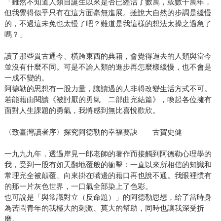
「雖然不知道人類自誕生以來是否已經活了數萬，或數十萬年，
但我覺得似乎只有在這方面毫無進展。雖說大自然的步調是緩慢
的，不過這未免也太慢了吧？難道是我這樣的想法太操之過急了
嗎？」
讀了那些貫古通今、橫跨東西的典籍，會覺得過去的人類與當今
並沒有什麼不同。可是不論人類的進步再怎麼樣緩慢，也不會是
一成不變的。
阿德勒的思想有一股力量，讓讀過的人非得改變生活方式不可。
若能藉由閱讀《被討厭的勇氣 二部曲完結篇》，喚起各位擁有
面對人生課題的勇氣，我將感到無比喜悅歡欣。
〈致臺灣讀者序〉探究阿德勒的幸福要訣 古賀史健
一九九九年，透過岸見一郎老師的著作而接觸到阿德勒心理學的
我，受到一股有如天翻地覆般的衝擊：一直以來所相信的知識和
常理完全被顛覆、向來掛在嘴邊的藉口再也說不通。我眼裡慣有
的那一片灰色世界，一口氣全部染上了色彩。
也可說是「與常識對立（反命題）」的阿德勒思想，給了當時身
為苦悶青年的我極大的刺激、莫大的幫助，同時也讓我深受折
磨。