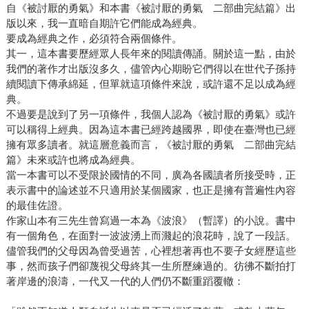
自《被討厭的勇氣》和本書《被討厭的勇氣 二部曲完結篇》出
版以來，我一直暗自期許它們能成為經典。
要成為經典之作，必須符合兩個條件。
其一，這本書要歷經眾人長年來的閱讀傳誦。關於這一點，由於
我們的著作才出版沒多久，儘管內心期盼它們得以在世代子孫持
續閱讀下傳承綿延，但單就這項條件來說，或許還不足以成為經
典。
不過要是說到了另一項條件，我個人認為《被討厭的勇氣》或許
可以稱得上經典。因為這本書已經跨越國界，即使在臺灣也已經
擁有眾多讀者。就這層意義而言，《被討厭的勇氣 二部曲完結
篇》未來或許也將成為經典。
當一本書可以不受限於國情的不同，廣為各國讀者所接受時，正
表示書中的論述並不只適用於某個國家，也正是擁有普遍性內容
的最佳佐證。
作家山本有三先生曾寫過一本為《波浪》（暫譯）的小說。書中
有一個角色，在面對一波波湧上而濺起的浪花時，說了一段話。
儘管我們的父母因為曾受過苦，心裡想著再也不要子女經歷這些
事，然而孩子們卻蔑視父母終其一生所歷練過的。彷彿不斷拍打
著岸邊的浪濤，一代又一代的人們仍不斷重蹈覆轍：