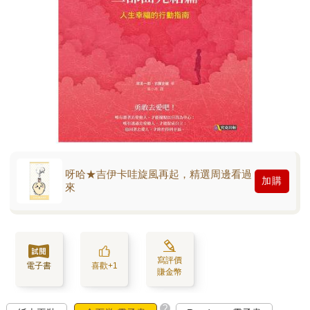
呀哈★吉伊卡哇旋風再起，精選周邊看過
加購
來
寫評價
電子書
喜歡+1
賺金幣
?