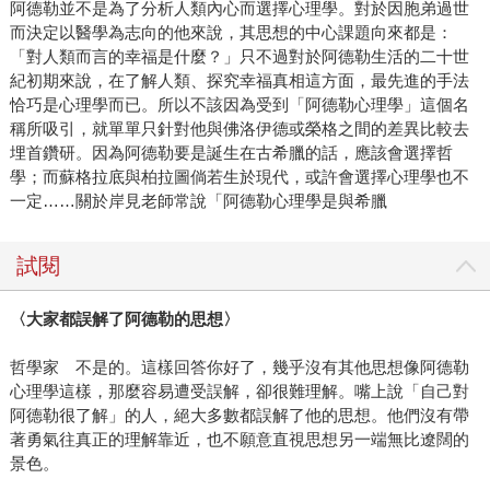
阿德勒並不是為了分析人類內心而選擇心理學。對於因胞弟過世
而決定以醫學為志向的他來說，其思想的中心課題向來都是：
「對人類而言的幸福是什麼？」只不過對於阿德勒生活的二十世
紀初期來說，在了解人類、探究幸福真相這方面，最先進的手法
恰巧是心理學而已。所以不該因為受到「阿德勒心理學」這個名
稱所吸引，就單單只針對他與佛洛伊德或榮格之間的差異比較去
埋首鑽研。因為阿德勒要是誕生在古希臘的話，應該會選擇哲
學；而蘇格拉底與柏拉圖倘若生於現代，或許會選擇心理學也不
一定……關於岸見老師常說「阿德勒心理學是與希臘
試閱
〈大家都誤解了阿德勒的思想〉
哲學家 不是的。這樣回答你好了，幾乎沒有其他思想像阿德勒
心理學這樣，那麼容易遭受誤解，卻很難理解。嘴上說「自己對
阿德勒很了解」的人，絕大多數都誤解了他的思想。他們沒有帶
著勇氣往真正的理解靠近，也不願意直視思想另一端無比遼闊的
景色。