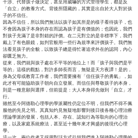
干涉、代替孩子做決定，甚至用威嚇的方式管理學生，都是反
「自立」的教養方式。背後所隱藏的，其實是出自於大人對於孩
子的不信任。
因為不信任，所以我們無法以孩子如其所是的樣子看待孩子，也
不會因為孩子本身的存在而認為孩子是有價值的；也因此，我們
對孩子充滿了是非對錯的評價。在二元對立的是非標準下，我們
戴上了有色眼鏡，如判官般用一些行為規準來評價孩子。我們無
法看見孩子的全貌，以致孩子總是得忙著追求外在的認同，內心
卻匱乏無力。
從來，我們就與孩子處在不平等的地位上！而「孩子與我們是平
等的」這樣的觀點，對許多師長而言，無疑是天方夜譚！是的，
身為父母或教育工作者，我們需要擁有「信任孩子的勇氣」，如
此才有可能協助孩子朝向自立發展。而信任與尊敬孩子的本身，
則是一種意願與選擇，但前提是：大人本身得先做到「自立」才
行。
雖然至今阿德勒心理學的學派屬性仍定位不明，但我們不得不佩
服他的先見之明。其真知灼見無疑地影響到後日後各種心理治療
理論學派的發展，包括人本、存在、認知行為等取向的心理治
療，以及家庭系統療法，甚至近十幾年來才興盛的後現代心理
學。
這一次，兩位作者又採用對話方式引領我們進入阿德勒心理學的