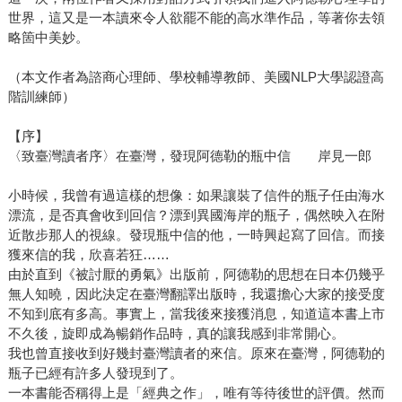
世界，這又是一本讀來令人欲罷不能的高水準作品，等著你去領
略箇中美妙。
（本文作者為諮商心理師、學校輔導教師、美國NLP大學認證高
階訓練師）
【序】
〈致臺灣讀者序〉在臺灣，發現阿德勒的瓶中信 岸見一郎
小時候，我曾有過這樣的想像：如果讓裝了信件的瓶子任由海水
漂流，是否真會收到回信？漂到異國海岸的瓶子，偶然映入在附
近散步那人的視線。發現瓶中信的他，一時興起寫了回信。而接
獲來信的我，欣喜若狂……
由於直到《被討厭的勇氣》出版前，阿德勒的思想在日本仍幾乎
無人知曉，因此決定在臺灣翻譯出版時，我還擔心大家的接受度
不知到底有多高。事實上，當我後來接獲消息，知道這本書上市
不久後，旋即成為暢銷作品時，真的讓我感到非常開心。
我也曾直接收到好幾封臺灣讀者的來信。原來在臺灣，阿德勒的
瓶子已經有許多人發現到了。
一本書能否稱得上是「經典之作」，唯有等待後世的評價。然而