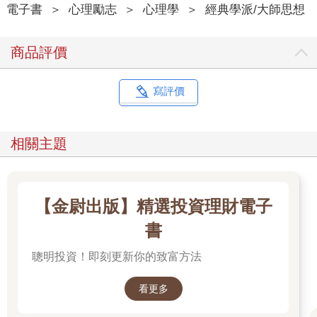
揮魔杖，一切都能立即實現。
電子書
＞
心理勵志
＞
心理學
＞
經典學派/大師思想
如果是那樣的話，你是應該要捨棄阿德勒；必須拋棄你一直以來
商品評價
帶有錯誤認知的阿德勒，認識真正的阿德勒。
年輕人 才不是這樣！第一，我原先就沒有期待阿德勒像魔法一
寫評價
樣。第二，您之前應該說過這句話：「無論任何人，從這一瞬間
開始就能獲得幸福。」
相關主題
哲學家 是，我的確說過。
年輕人 這句話本身不正是所謂的魔法嗎！您一邊提出忠告說：
「不要被假鈔給騙了。」一邊又將其他假鈔往人家手裡塞。這根
【金尉出版】精選投資理財電子
本就是典型的詐欺手法！
書
哲學家 無論任何人，從這一瞬間開始就能獲得幸福。這不是什
聰明投資！即刻更新你的致富方法
麼魔法，而是儼然不爭的事實。無論是你，還是任何人，誰都可
以向幸福跨出那一步。只不過所謂的幸福，並不是可以停留在原
地就能享有的，一定要在自己邁出步伐的那條路上持續不斷前
看更多
進。這一點必須事先釐清。