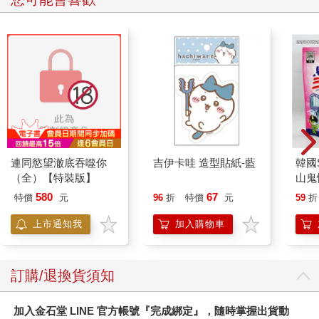
哲學家 答案只有一個。也就是針對自己的過去，將歸納出「雖
然曾發生過許多事，但現在這樣很好」的結論。
年輕人 ……為了肯定「現在」，所以也要肯定不幸的「過
去」。
哲學家 對。前面你提過一個向老師表示「謝謝您當時那麼嚴格
地教導我」的人，他們就是試圖積極肯定「現在的自己」，於是
過去的一切都成了美好回憶。因此，不能單憑這些表達感謝的話
語來贊同那種強權壓制式的教育。
〈生氣與責罵的意義相同〉
連同慾望澈底吞噬你
吉伊卡哇 造型貼紙-藍
韓國S
（全）【特裝版】
山鬼
哲學家 在這個房間裡，你怎麼大聲嚷嚷都沒關係。我要提出來
450
580
67
特價
元
96
折
特價
元
59
折
的問題是，你所選擇的「責罵」行為真正的內幕。
上市通知我
加入購物車
你因為覺得用語言和學生溝通太麻煩，想盡快讓對方屈服，所以
責罵他們。以憤怒為武器、拿著一把破口大罵的槍、用權威的利
刃逼近對方。這是身為教育工作者既不成熟又愚蠢的態度。
訂購/退換貨須知
年輕人 不是！我不是在生氣，我是責罵他們！
加入金石堂 LINE 官方帳號『完成綁定』，隨時掌握出貨動