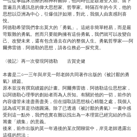
一位從事臨床治療的精神科醫師，他同時也是啟迪全人類、留下
普遍且共通訊息的偉大思想家、哲學家。時隔百年的今天，他的
思想以亞洲為中心，引爆佳評如潮，對此，我個人由衷感到喜
悅。
阿德勒希望我們拿出莫大的「勇氣」。這絕非簡單輕易，而是嚴
苛艱難的勇氣。然而只要能夠擁有這份勇氣，我們就可以改變自
己、改變未來，還有包含過去在內的整個人生。勇氣哲學家──阿
爾弗雷德．阿德勒的思想，請各位務必一探究竟。
〈後記〉再一次發現阿德勒 古賀史健
本書是二○一三年與岸見一郎老師共同著作出版的《被討厭的勇
氣》續篇。
原本並沒有撰寫續篇的計畫。阿爾弗雷德．阿德勒這位思想家，
以阿德勒心理學的創始者而為人所知。有關於他的一切，前作的
內容儘管未達盡善盡美，但在擷取該思想核心精髓之處，我個人
認為或可算是功德圓滿。除了已透過《被討厭的勇氣》一書中感
受到這一點外，我們也實在難以找出為一本理當已經完結的作品
籌畫「續集」的意義。
後來，前作出版約莫一年過後的某次閒聊當中，岸見老師透露出
這樣的想法：