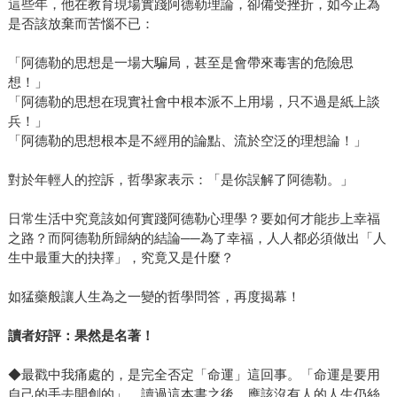
這些年，他在教育現場實踐阿德勒理論，卻備受挫折，如今正為
是否該放棄而苦惱不已：
「阿德勒的思想是一場大騙局，甚至是會帶來毒害的危險思
想！」
「阿德勒的思想在現實社會中根本派不上用場，只不過是紙上談
兵！」
「阿德勒的思想根本是不經用的論點、流於空泛的理想論！」
對於年輕人的控訴，哲學家表示：「是你誤解了阿德勒。」
日常生活中究竟該如何實踐阿德勒心理學？要如何才能步上幸福
之路？而阿德勒所歸納的結論──為了幸福，人人都必須做出「人
生中最重大的抉擇」，究竟又是什麼？
如猛藥般讓人生為之一變的哲學問答，再度揭幕！
讀者好評：果然是名著！
◆最戳中我痛處的，是完全否定「命運」這回事。「命運是要用
自己的手去開創的」，讀過這本書之後，應該沒有人的人生仍絲