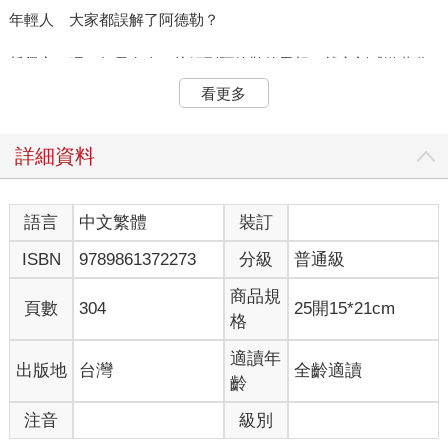
年輕人 大家都誤解了阿德勒？
哲學家 嗯。如果有人一接觸到阿德勒的思想，就立刻感激萬分
地表示：「我活得比較輕鬆了。」這個人便是對阿德勒有很深的
看更多
誤解。因為當你真正了解阿德勒對我們的要求所具有的那些實質
內涵時，應該會為了要求之嚴厲而震驚到全身發抖。
詳細資料
年輕人 您的意思是說，就連我也對阿德勒有誤解嗎？
哲學家 目前為止聽你所說的內容，是那樣沒錯。不過話說回
語言
中文繁體
裝訂
來，也不是只有你會這樣。許多阿德勒學派的門徒（阿德勒心理
ISBN
9789861372273
分級
普通級
學的實踐者）是以誤解為入口而登上理解的階梯。相信你一定是
還沒找到那道應該攀登的階梯；即使是年輕時候的我，也不是馬
商品規
上就找到的。
頁數
304
25開15*21cm
格
※ ※ ※
適讀年
出版地
台灣
全齡適讀
齡
哲學家 現在的你在教育工作上遇到瓶頸，顯露出對阿德勒的不
信任，而且接連兩次激動地表示要捨棄阿德勒。為什麼需要那麼
注音
級別
憤慨呢？想必你一定認為阿德勒的思想就像魔法一樣，只要揮一