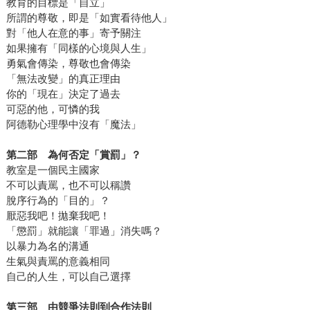
教育的目標是「自立」
所謂的尊敬，即是「如實看待他人」
對「他人在意的事」寄予關注
如果擁有「同樣的心境與人生」
勇氣會傳染，尊敬也會傳染
「無法改變」的真正理由
你的「現在」決定了過去
可惡的他，可憐的我
阿德勒心理學中沒有「魔法」
第二部 為何否定「賞罰」？
教室是一個民主國家
不可以責罵，也不可以稱讚
脫序行為的「目的」？
厭惡我吧！拋棄我吧！
「懲罰」就能讓「罪過」消失嗎？
以暴力為名的溝通
生氣與責罵的意義相同
自己的人生，可以自己選擇
第三部 由競爭法則到合作法則