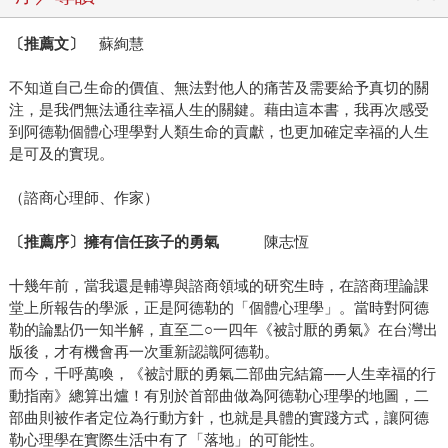
〔推薦文〕
蘇絢慧
不知道自己生命的價值、無法對他人的痛苦及需要給予真切的關
注，是我們無法通往幸福人生的關鍵。藉由這本書，我再次感受
到阿德勒個體心理學對人類生命的貢獻，也更加確定幸福的人生
是可及的實現。
（諮商心理師、作家）
〔推薦序〕擁有信任孩子的勇氣
陳志恆
十幾年前，當我還是輔導與諮商領域的研究生時，在諮商理論課
堂上所報告的學派，正是阿德勒的「個體心理學」。當時對阿德
勒的論點仍一知半解，直至二○一四年《被討厭的勇氣》在台灣出
版後，才有機會再一次重新認識阿德勒。
而今，千呼萬喚，《被討厭的勇氣二部曲完結篇──人生幸福的行
動指南》總算出爐！有別於首部曲做為阿德勒心理學的地圖，二
部曲則被作者定位為行動方針，也就是具體的實踐方式，讓阿德
勒心理學在實際生活中有了「落地」的可能性。