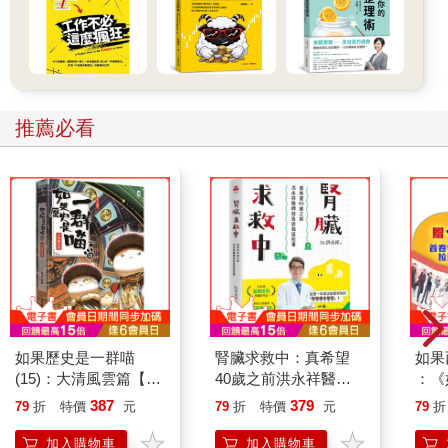
「不想要與他人有瓜葛」這樣的目的，但一定還是有個什麼樣的
「原因」才有這樣的目的。目的論對我來說，雖然是一個突破而
嶄新的觀點，卻不是無所不能的真理。
哲學家 那也沒關係。透過今天晚上的對話，或許會出現一些改
推薦必看
變，也或許不會有。一切決定在於你，我不會強求。那麼，就請
你先聽聽其中的一個說法。
不論在任何時候，我們都是一個可以決定自我的個體，可以選擇
嶄新的自己。只是儘管如此，卻相當難以改變；即使強烈希望有
所改變，還是改變不了。究竟是為什麼？……你對這有什麼看
法？
年輕人 是因為根本就不想改變？
哲學家 就是那樣。而這也會關係到「什麼是變化？」這樣的提
如果歷史是一群喵
腎臟求救中：真希望
如果
問。如果要說得大膽一點，所謂的變化，就意味著「死亡」。
(15)：大清風雲篇【萌
40歲之前洪永祥醫師
：《
貓漫畫學歷史】
就告訴我這些事
喵》
387
379
79
折
特價
元
79
折
特價
元
79
折
年輕人 死亡？
【首
加入購物車
加入購物車