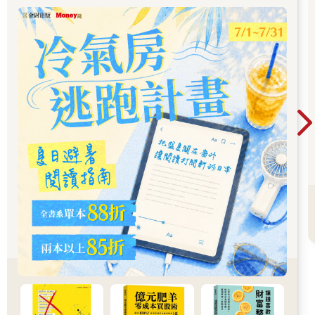
你已經跨出了最初的那一步，而且跨出了一大步。可是你的勇氣
遭受挫折，所以正打算要停下腳步或折回原點，你知道為什麼
嗎？
年輕人 您是在說我的耐力不夠吧？
哲學家 不是的。是因為你還沒有做出「人生中最重大的抉
擇」，不過如此而已。
年輕人 人生中……最重大的抉擇？什麼抉擇？
哲學家 剛剛也跟你提過了，是「愛」。
〈「無法改變」的真正
理由〉
哲學家 我們並不是任由過去的創傷擺布、脆弱不堪的個體。阿
德勒的思想，是以對人類的尊嚴和可能性有著強烈信任為基礎
的，認為「人，無論何時都能決定自我」。
年輕人 嗯，我知道。不過我還是沒有辦法完全擺脫「原因」的
強烈影響。一切都要用「目的」來解釋太難了。例如就算有著