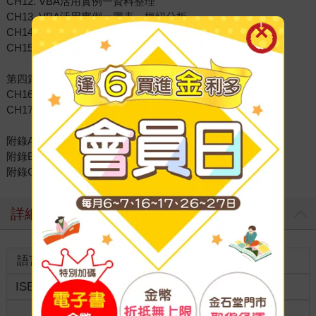
CH12. VBA活用實例一資料整理
CH13. VBA活用實例一圖表、樞紐分析
CH14. VBA活用實例一初階爬蟲
CH15. VBA活用實例一進階爬蟲
第四篇 結合ChatGPT與Bing Chat
CH16. ChatGPT在Excel的應用
CH17. Bing Chat在Excel的應用
附錄A VBA內建函式(PDF格式電子書，請線上下載)
附錄B Excel的規格與限制(PDF格式電子書，請線上下載)
附錄C ASCII與KeyCode碼(PDF格式電子書，請線上下載)
詳細資料
語言
中文繁體
裝訂
ISBN
9786263244962
分級
普通級
商品規