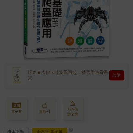
呀哈★吉伊卡哇旋風再起，精選周邊看過
加購
來
寫評價
電子書
喜歡+1
賺金幣
?
紙本平裝
金石堂 電子書