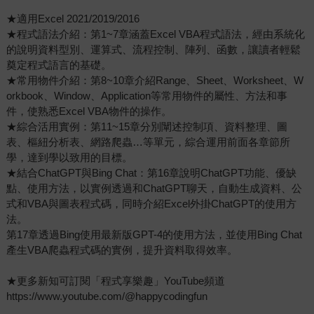
★適用Excel 2021/2019/2016
★程式語法介紹：第1~7章涵蓋Excel VBA程式語法，經由系統化
的說明資料型別、運算式、流程控制、陣列、函數，讓讀者輕鬆
奠定程式語言的基礎。
★常用物件介紹：第8~10章介紹Range、Sheet、Worksheet、W
orkbook、Window、Application等常用物件的屬性、方法和事
件，使熟悉Excel VBA物件的操作。
★綜合活用實例：第11~15章分別闡述控制項、資料整理、圖
表、樞紐分析表、網路爬蟲…等單元，綜合運用前面各章節所
學，達到學以致用的目標。
★結合ChatGPT與Bing Chat：第16章說明ChatGPT功能、優缺
點、使用方法，以實例透過和ChatGPT聊天，自動生成資料、公
式和VBA與圖表程式碼，同時介紹Excel外掛ChatGPT的使用方
法。
第17章透過Bing使用最新版GPT-4的使用方法，並使用Bing Chat
產生VBA爬蟲程式碼的實例，提升資料取得效率。
★更多新知可訂閱「程式享樂趣」YouTube頻道
https://www.youtube.com/@happycodingfun