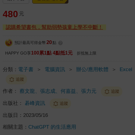
480
元
認購希望書包，幫助弱勢孩童上學不中斷！
20
預計最高可得金幣
點
?
100累1點 4點抵1元
HAPPY GO享
折抵無上限
分類：
電子書
＞
電腦資訊
＞
辦公/應用軟體
＞
Excel
追蹤
作者：
蔡文龍、張志成、何嘉益、張力元
追蹤
出版社：
碁峰資訊
追蹤
出版日：
2023/05/16
相關主題：
ChatGPT 的生活應用