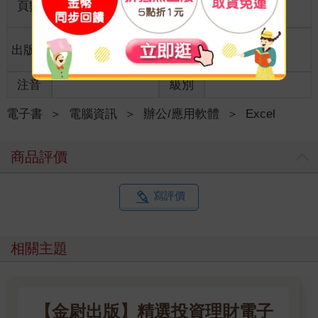
頁數
400
18開17*23cm
格
適讀年
出版地
台灣
全齡適讀
齡
注音
級別
電子書
＞
電腦資訊
＞
辦公/應用軟體
＞
Excel
商品評價
寫評價
相關主題
【金尉出版】精選投資理財電子