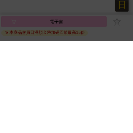
日
電子書
※ 本商品會員日滿額金幣加碼回饋最高15倍
關於我們
門市查詢
分紅大聯盟
客服中心
加好友
訂閱
粉絲團
追蹤
聯絡我們
公司名稱：金石網絡股份有限公司
統編 : 70832800
食品業者登錄字號：A-170832800-00000-6