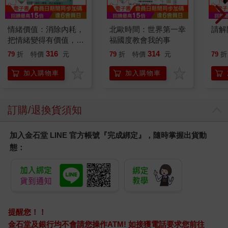
情緒價值：消除內耗，
北歐時間：世界第一幸
請解
把情緒變得有價值，跟
福國度教會我的事
誰都能自在相處
316
314
79
折
特價
元
79
折
特價
元
79
折
加入購物車
加入購物車
訂購/退換貨須知
加入金石堂 LINE 官方帳號『完成綁定』，隨時掌握出貨動
態：
提醒您！！
金石堂及銀行均不會請您操作ATM! 如接獲電話要求您前往