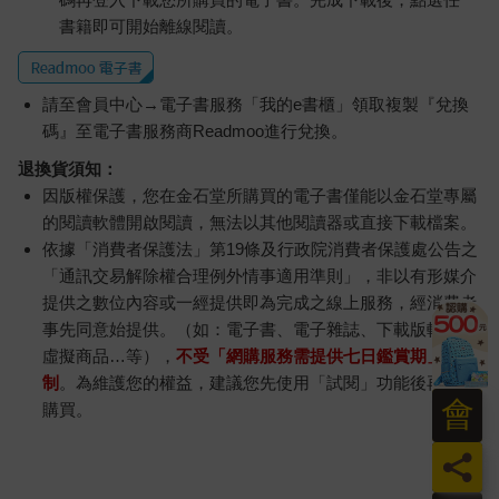
書籍即可開始離線閱讀。
請至會員中心→電子書服務「我的e書櫃」領取複製『兌換
碼』至電子書服務商Readmoo進行兌換。
退換貨須知：
因版權保護，您在金石堂所購買的電子書僅能以金石堂專屬
的閱讀軟體開啟閱讀，無法以其他閱讀器或直接下載檔案。
依據「消費者保護法」第19條及行政院消費者保護處公告之
「通訊交易解除權合理例外情事適用準則」，非以有形媒介
提供之數位內容或一經提供即為完成之線上服務，經消費者
事先同意始提供。（如：電子書、電子雜誌、下載版軟體、
虛擬商品…等），
不受「網購服務需提供七日鑑賞期」的限
制
。為維護您的權益，建議您先使用「試閱」功能後再付款
會
購買。
員