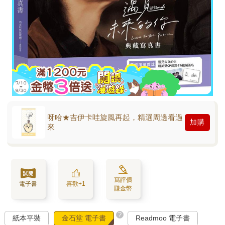
呀哈★吉伊卡哇旋風再起，精選周邊看過
加購
來
寫評價
電子書
喜歡+1
賺金幣
?
紙本平裝
金石堂 電子書
Readmoo 電子書