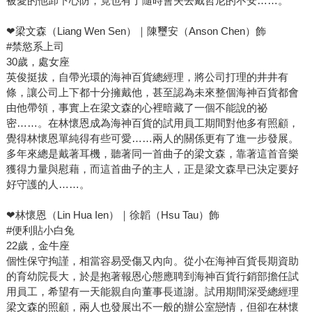
被愛的他卸下心防，竟也有了隨時會失去戴哲尼的不安……。
❤梁文森（Liang Wen Sen）｜陳璽安（Anson Chen）飾
#禁慾系上司
30歲，處女座
英俊挺拔，自帶光環的海神百貨總經理，將公司打理的井井有
條，讓公司上下都十分擁戴他，甚至認為未來整個海神百貨都會
由他帶領，事實上在梁文森的心裡暗藏了一個不能說的祕
密……。在林懷恩成為海神百貨的試用員工期間對他多有照顧，
覺得林懷恩單純得有些可愛……兩人的關係更有了進一步發展。
多年來總是戴著耳機，聽著同一首曲子的梁文森，靠著這首音樂
獲得力量與慰藉，而這首曲子的主人，正是梁文森早已決定要好
好守護的人……。
❤林懷恩（Lin Hua Ien）｜徐韜（Hsu Tau）飾
#便利貼小白兔
22歲，金牛座
個性保守拘謹，相當容易受傷又內向。從小在海神百貨長期資助
的育幼院長大，於是抱著報恩心態應聘到海神百貨行銷部擔任試
用員工，希望有一天能親自向董事長道謝。試用期間深受總經理
梁文森的照顧，兩人也發展出不一般的辦公室戀情，但卻在林懷