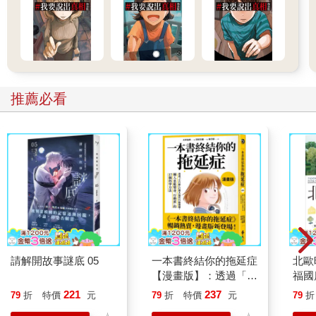
推薦必看
請解開故事謎底 05
一本書終結你的拖延症
北歐
【漫畫版】：透過「小
福國
行動」打開大腦的行動
221
237
79
折
特價
元
79
折
特價
元
79
折
開關，懶人也能變身