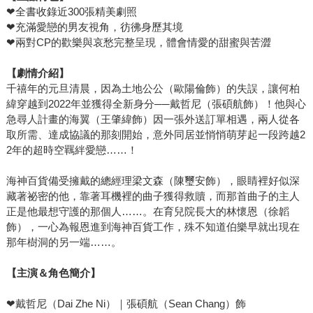
❤全書收錄近300張精美劇照
❤充滿愛戀的男友視角，彷彿身歷其境
❤兩對CP的歡樂與哀愁完整呈現，體會情愛的甜蜜與苦澀
【劇情介紹】
千禧年的元旦清晨，因為土地公公（歐陽倫飾）的失誤，讓何柏
緯穿越到2022年並獲得全新身分──戴哲尼（張碩航飾）！他與心
急尋人計畫的海翼（王肇緯飾）因一張外送訂單相遇，兩人從各
取所需、達成協議的那刻開始，意外同居並悄悄萌芽起一段跨越2
2年的超時空羈絆愛戀……！
海神百貨備受擁戴的總經理梁文森（陳璽安飾），眼睛裡好似深
藏著祕密的他，靠著耳機裡的曲子獲得救贖，而那首曲子的主人
正是他最想守護的那個人……。在育兒院長大的林懷恩（徐韜
飾），一心為報恩進到海神百貨工作，殊不知道伯樂早就出現在
那年樹洞的另一端……。
【主演＆角色簡介】
❤戴哲尼（Dai Zhe Ni）｜張碩航（Sean Chang）飾