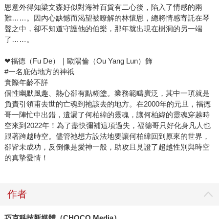
恩意外得知梁文森好似對海神百貨有二心後，陷入了情感的兩
難……。因內心缺憾而渴望被瞭解的林懷恩，總將情感寄託在琴
聲之中，卻不知道守護他的伯樂，那年就出現在樹洞的另一端
了……。
❤福德（Fu De）｜歐陽倫（Ou Yang Lun）飾
#一名庇佑地方的神祇
實際年齡不詳
個性幽默風趣、熱心卻有點糊塗。業務範疇廣泛，其中一項就是
負責引領甫去世的亡魂到祂該去的地方。在2000年的元旦，福德
哥一陣忙中出錯，遺漏了何柏緯的靈魂，讓何柏緯的靈魂穿越時
空來到2022年！為了盡快彌補這項過失，福德哥只好化身凡人也
跟著跨越時空。儘管祂想方設法地要讓何柏緯回到原來的世界，
卻皆未成功，反倒像是愛神一般，助攻且見證了超越性別與時空
的真摯愛情！
作者
巧克科技新媒體（CHOCO Media）