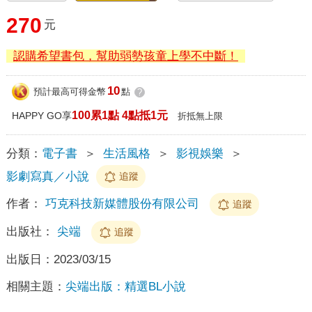
270
元
認購希望書包，幫助弱勢孩童上學不中斷！
10
預計最高可得金幣
點
?
100累1點 4點抵1元
HAPPY GO享
折抵無上限
分類：
電子書
＞
生活風格
＞
影視娛樂
＞
影劇寫真／小說
追蹤
作者：
巧克科技新媒體股份有限公司
追蹤
出版社：
尖端
追蹤
出版日：
2023/03/15
相關主題：
尖端出版：精選BL小說