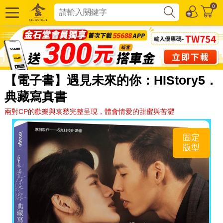
0
【電子書】遇見未來的你：HIStory5．
典藏寫真書
兩對CP的歡樂與哀愁完整呈現，體會情愛的甜蜜與苦澀
固定
版型