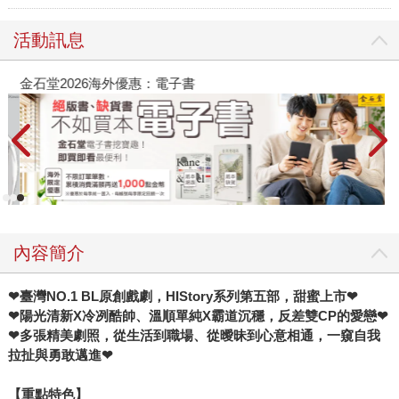
活動訊息
金石堂2026海外優惠：電子書
內容簡介
❤臺灣NO.1 BL原創戲劇，HIStory系列第五部，甜蜜上市❤
❤陽光清新X冷冽酷帥、溫順單純X霸道沉穩，反差雙CP的愛戀❤
❤多張精美劇照，從生活到職場、從曖昧到心意相通，一窺自我
拉扯與勇敢邁進❤
【重點特色】