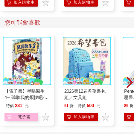
「行動派」的37個科
加入購物車
加入購物車
學方法
您可能會喜歡
【電子書】星喵醫生
2026第12屆希望書包
Pen
4─ 聽聽我的煩惱吧-假
組／文具組
壓果
期挑戰
桿
231
500
特價
元
51
折
特價
元
85
折
電子書
加入購物車