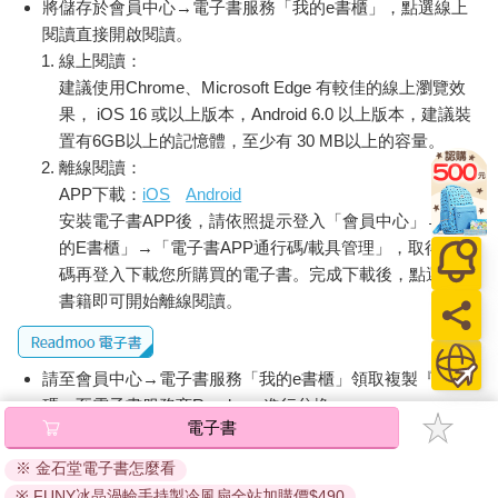
將儲存於會員中心→電子書服務「我的e書櫃」，點選線上
閱讀直接開啟閱讀。
線上閱讀：
建議使用Chrome、Microsoft Edge 有較佳的線上瀏覽效
果， iOS 16 或以上版本，Android 6.0 以上版本，建議裝
置有6GB以上的記憶體，至少有 30 MB以上的容量。
離線閱讀：
APP下載：
iOS
Android
安裝電子書APP後，請依照提示登入「會員中心」→「我
的E書櫃」→「電子書APP通行碼/載具管理」，取得通行
碼再登入下載您所購買的電子書。完成下載後，點選任一
書籍即可開始離線閱讀。
請至會員中心→電子書服務「我的e書櫃」領取複製『兌換
碼』至電子書服務商Readmoo進行兌換。
電子書
退換貨須知：
※ 金石堂電子書怎麼看
因版權保護，您在金石堂所購買的電子書僅能以金石堂專屬
※ FUNY冰晶渦輪手持製冷風扇全站加購價$490
的閱讀軟體開啟閱讀，無法以其他閱讀器或直接下載檔案。