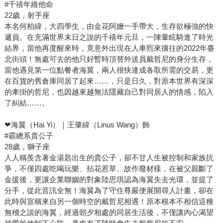
#千禧年維他命
22歲，射手座
本名何柏緯，大四學生，由金花阿嬤一手帶大，生存欲極強的快
遞員。在充滿世界末日之說的千禧年元旦，一陣暈眩騎進了時光
結界，當他再度醒來時，竟意外出現在人車熙來攘往的2022年臺
北街頭！無處可去的他只好暫時頂替外送員戴哲尼的身分生存，
當他遇見第一位點餐者海翼，兩人很快達成各取所需的交易，更
在百貨的舊倉庫同居了起來……，只是日久，對原本世界有深深
的牽掛的哲尼，也因越來越無法隱藏自己對同居人的情感，陷入
了糾結……。
❤海翼（Hai Yi）｜王肇緯（Linus Wang）飾
#霸總系貴公子
28歲，獅子座
人人稱羨含著金湯匙出生的貴公子，卻不甘人生被控制和家族抗
爭，不僅四處吃喝玩樂、拈花惹草、故作廢材樣，在被父親斷了
金援後，更讓企業聯姻的對象陸思琪認為海翼失去光環，並提了
分手，從此音訊全無！海翼為了守住尊嚴便展開尋人計畫，卻在
此時與宣稱來自另一個時空的戴哲尼相遇！原本根本不相信這種
無稽之談的海翼，經過朝夕相處的同居生活後，不僅讓內心渴望