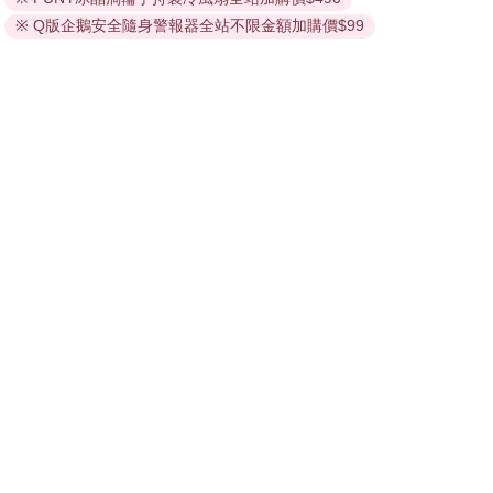
依據「消費者保護法」第19條及行政院消費者保護處公告之
※ Q版企鵝安全隨身警報器全站不限金額加購價$99
「通訊交易解除權合理例外情事適用準則」，非以有形媒介
提供之數位內容或一經提供即為完成之線上服務，經消費者
事先同意始提供。（如：電子書、電子雜誌、下載版軟體、
虛擬商品…等），
不受「網購服務需提供七日鑑賞期」的限
制
。為維護您的權益，建議您先使用「試閱」功能後再付款
購買。