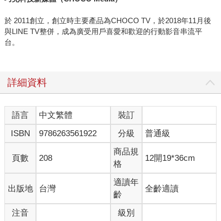
於 2011創立，創立時主要產品為CHOCO TV，於2018年11月後
與LINE TV整併，成為廣受用戶喜愛和歡迎的行動影音串流平
台。
詳細資料
語言
中文繁體
裝訂
ISBN
9786263561922
分級
普通級
商品規
頁數
208
12開19*36cm
格
適讀年
出版地
台灣
全齡適讀
齡
注音
級別