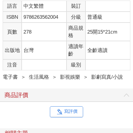
語言
中文繁體
裝訂
ISBN
9786263562004
分級
普通級
商品規
頁數
278
25開15*21cm
格
適讀年
出版地
台灣
全齡適讀
齡
注音
級別
電子書
＞
生活風格
＞
影視娛樂
＞
影劇寫真/小說
商品評價
寫評價