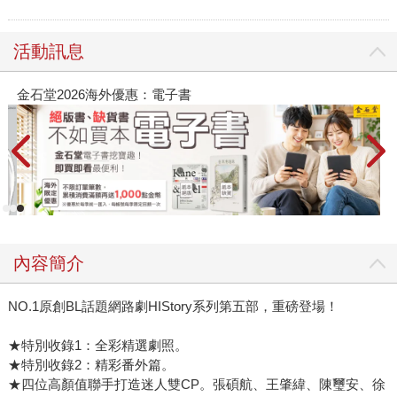
活動訊息
金石堂2026海外優惠：電子書
內容簡介
NO.1原創BL話題網路劇HIStory系列第五部，重磅登場！
★特別收錄1：全彩精選劇照。
★特別收錄2：精彩番外篇。
★四位高顏值聯手打造迷人雙CP。張碩航、王肇緯、陳璽安、徐