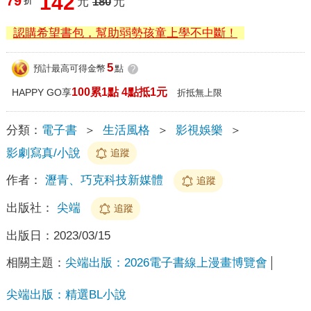
142
79
折
元
180
元
認購希望書包，幫助弱勢孩童上學不中斷！
5
預計最高可得金幣
點
?
100累1點 4點抵1元
HAPPY GO享
折抵無上限
分類：
電子書
＞
生活風格
＞
影視娛樂
＞
影劇寫真/小說
追蹤
作者：
瀝青、巧克科技新媒體
追蹤
出版社：
尖端
追蹤
出版日：
2023/03/15
相關主題：
尖端出版：2026電子書線上漫畫博覽會
尖端出版：精選BL小說