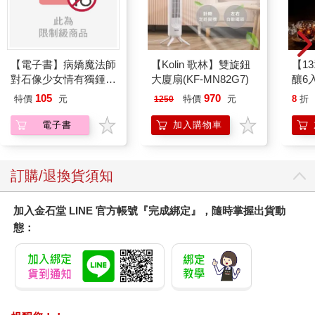
【電子書】病嬌魔法師
【Kolin 歌林】雙旋鈕
【1
對石像少女情有獨鍾
大廈扇(KF-MN82G7)
釀6入
——魔女融化在愛徒的
105
970
特價
元
特價
元
8
折
1250
熱吻裡【漫畫版】(1)
電子書
加入購物車
訂購/退換貨須知
加入金石堂 LINE 官方帳號『完成綁定』，隨時掌握出貨動
態：