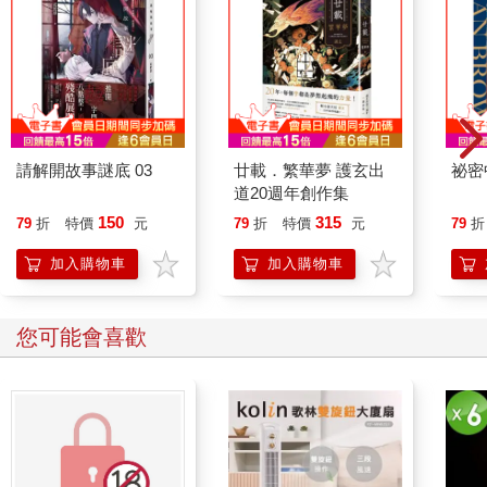
請解開故事謎底 03
廿載．繁華夢 護玄出
祕密
道20週年創作集
150
315
79
折
特價
元
79
折
特價
元
79
折
加入購物車
加入購物車
您可能會喜歡