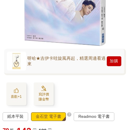
呀哈★吉伊卡哇旋風再起，精選周邊看過
加購
來
寫評價
喜歡+1
賺金幣
?
紙本平裝
金石堂 電子書
Readmoo 電子書