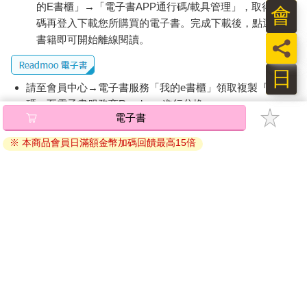
的E書櫃」→「電子書APP通行碼/載具管理」，取得通行
會
碼再登入下載您所購買的電子書。完成下載後，點選任一
書籍即可開始離線閱讀。
員
日
請至會員中心→電子書服務「我的e書櫃」領取複製『兌換
碼』至電子書服務商Readmoo進行兌換。
電子書
退換貨須知：
※ 本商品會員日滿額金幣加碼回饋最高15倍
因版權保護，您在金石堂所購買的電子書僅能以金石堂專屬
的閱讀軟體開啟閱讀，無法以其他閱讀器或直接下載檔案。
依據「消費者保護法」第19條及行政院消費者保護處公告之
「通訊交易解除權合理例外情事適用準則」，非以有形媒介
提供之數位內容或一經提供即為完成之線上服務，經消費者
事先同意始提供。（如：電子書、電子雜誌、下載版軟體、
虛擬商品…等），
不受「網購服務需提供七日鑑賞期」的限
制
。為維護您的權益，建議您先使用「試閱」功能後再付款
購買。