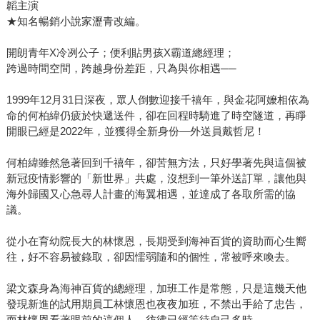
韜主演
★知名暢銷小說家瀝青改編。
開朗青年X冷冽公子；便利貼男孩X霸道總經理；
跨過時間空間，跨越身份差距，只為與你相遇──
1999年12月31日深夜，眾人倒數迎接千禧年，與金花阿嬤相依為
命的何柏緯仍疲於快遞送件，卻在回程時騎進了時空隧道，再睜
開眼已經是2022年，並獲得全新身份—外送員戴哲尼！
何柏緯雖然急著回到千禧年，卻苦無方法，只好學著先與這個被
新冠疫情影響的「新世界」共處，沒想到一筆外送訂單，讓他與
海外歸國又心急尋人計畫的海翼相遇，並達成了各取所需的協
議。
從小在育幼院長大的林懷恩，長期受到海神百貨的資助而心生嚮
往，好不容易被錄取，卻因懦弱隨和的個性，常被呼來喚去。
梁文森身為海神百貨的總經理，加班工作是常態，只是這幾天他
發現新進的試用期員工林懷恩也夜夜加班，不禁出手給了忠告，
而林懷恩看著眼前的這個人，彷彿已經等待自己多時。